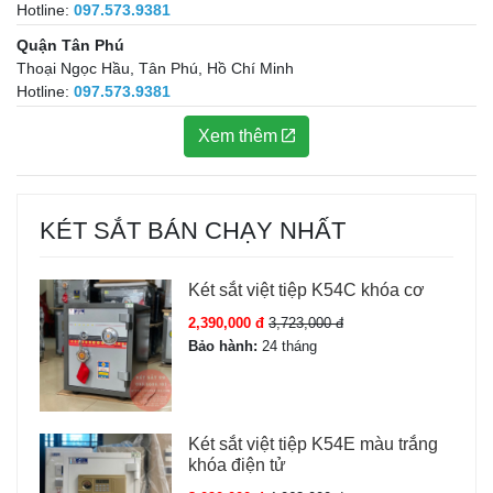
Hotline:
097.573.9381
Quận Tân Phú
Thoại Ngọc Hầu, Tân Phú, Hồ Chí Minh
Hotline:
097.573.9381
Xem thêm
KÉT SẮT BÁN CHẠY NHẤT
Két sắt việt tiệp K54C khóa cơ
2,390,000 đ
3,723,000 đ
Bảo hành:
24 tháng
Két sắt việt tiệp K54E màu trắng
khóa điện tử