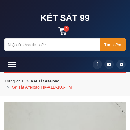
KÉT SẮT 99
0
Tìm kiếm
Trang chủ
Két sắt Aifeibao
Két sắt Aifeibao HK-A1D-100-HM