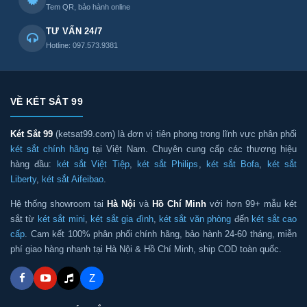
Tem QR, bảo hành online
TƯ VẤN 24/7
Hotline: 097.573.9381
VỀ KÉT SẮT 99
Két Sắt 99
(ketsat99.com) là đơn vị tiên phong trong lĩnh vực phân phối
két sắt chính hãng
tại Việt Nam. Chuyên cung cấp các thương hiệu
hàng đầu:
két sắt Việt Tiệp
,
két sắt Philips
,
két sắt Bofa
,
két sắt
Liberty
,
két sắt Aifeibao
.
Hệ thống showroom tại
Hà Nội
và
Hồ Chí Minh
với hơn 99+ mẫu két
sắt từ
két sắt mini
,
két sắt gia đình
,
két sắt văn phòng
đến
két sắt cao
cấp
. Cam kết 100% phân phối chính hãng, bảo hành 24-60 tháng, miễn
phí giao hàng nhanh tại Hà Nội & Hồ Chí Minh, ship COD toàn quốc.
Z