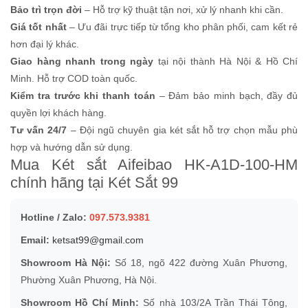
Bảo trì trọn đời
– Hỗ trợ kỹ thuật tận nơi, xử lý nhanh khi cần.
Giá tốt nhất
– Ưu đãi trực tiếp từ tổng kho phân phối, cam kết rẻ
hơn đại lý khác.
Giao hàng nhanh trong ngày
tại nội thành Hà Nội & Hồ Chí
Minh. Hỗ trợ COD toàn quốc.
Kiểm tra trước khi thanh toán
– Đảm bảo minh bạch, đầy đủ
quyền lợi khách hàng.
Tư vấn 24/7
– Đội ngũ chuyên gia két sắt hỗ trợ chọn mẫu phù
hợp và hướng dẫn sử dụng.
Mua Két sắt Aifeibao HK-A1D-100-HM
chính hãng tại Két Sắt 99
Hotline / Zalo:
097.573.9381
Email:
ketsat99@gmail.com
Showroom Hà Nội:
Số 18, ngõ 422 đường Xuân Phương,
Phường Xuân Phương, Hà Nội.
Showroom Hồ Chí Minh:
Số nhà 103/2A Trần Thái Tông,