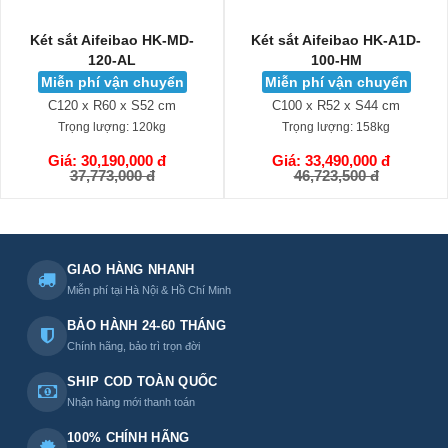
Két sắt Aifeibao HK-MD-
Két sắt Aifeibao HK-A1D-
120-AL
100-HM
Miễn phí vận chuyển
Miễn phí vận chuyển
C120 x R60 x S52 cm
C100 x R52 x S44 cm
Trọng lượng:
120kg
Trọng lượng:
158kg
Giá: 30,190,000 đ
Giá: 33,490,000 đ
GIỎ HÀNG
GIỎ HÀNG
37,773,000 đ
46,723,500 đ
GIAO HÀNG NHANH
Miễn phí tại Hà Nội & Hồ Chí Minh
BẢO HÀNH 24-60 THÁNG
Chính hãng, bảo trì trọn đời
SHIP COD TOÀN QUỐC
Nhận hàng mới thanh toán
100% CHÍNH HÃNG