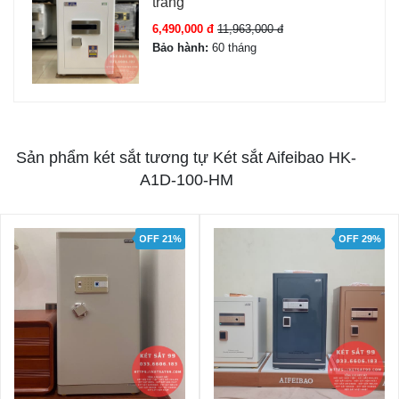
trắng
6,490,000 đ
11,963,000 đ
Bảo hành:
60 tháng
Sản phẩm két sắt tương tự Két sắt Aifeibao HK-
A1D-100-HM
OFF 21%
OFF 29%