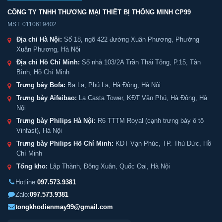
CÔNG TY TNHH THƯƠNG MẠI THIẾT BỊ THÔNG MINH CP99
MST: 0110619402
Địa chỉ Hà Nội:
Số 18, ngõ 422 đường Xuân Phương, Phường
Xuân Phương, Hà Nội
Địa chỉ Hồ Chí Minh:
Số nhà 103/2A Trần Thái Tông, P.15, Tân
Bình, Hồ Chí Minh
Trưng bày Bofa:
Ba La, Phú La, Hà Đông, Hà Nội
Trưng bày Aifeibao:
La Casta Tower, KĐT Văn Phú, Hà Đông, Hà
Nội
Trưng bày Philips Hà Nội:
R6 TTTM Royal (cạnh trưng bày ô tô
Vinfast), Hà Nội
Trưng bày Philips Hồ Chí Minh:
KĐT Vạn Phúc, TP. Thủ Đức, Hồ
Chí Minh
Tổng kho:
Lập Thành, Đông Xuân, Quốc Oai, Hà Nội
Hotline:
097.573.9381
Zalo:
097.573.9381
tongkhodienmay99@gmail.com