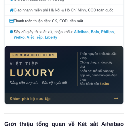
Giao nhanh miễn phí Hà Nội & Hồ Chí Minh, COD toàn quốc
Thanh toán thuận tiện: CK, COD, tiền mặt
Đầy đủ giấy tờ xuất xứ, nhập khẩu:
Aifeibao
,
Bofa
,
Philips
,
Welko
,
Việt Tiệp
,
Liberty
Thép nguyên khối đúc đặc
PREMIUM COLLECTION
2 lớp
Chống cháy, chống cậy
VIỆT TIỆP
phá
LUXURY
Khóa cơ, mã số, vân tay,
app wifi, cảnh báo qua điện
thoại
Đẳng cấp vượt trội – Bảo vệ tuyệt đối
Bảo hành đến
5 năm
Khám phá bộ sưu tập
Giới thiệu tổng quan về Két sắt Aifeibao