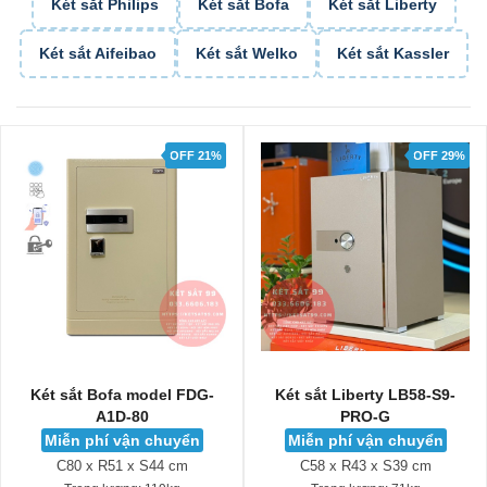
Két sắt Philips
Két sắt Bofa
Két sắt Liberty
Két sắt Aifeibao
Két sắt Welko
Két sắt Kassler
OFF 21%
OFF 29%
Két sắt Bofa model FDG-
Két sắt Liberty LB58-S9-
A1D-80
PRO-G
Miễn phí vận chuyển
Miễn phí vận chuyển
C80 x R51 x S44 cm
C58 x R43 x S39 cm