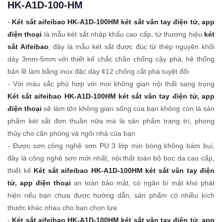
HK-A1D-100-HM
-
Két sắt aifeibao HK-A1D-100HM két sắt vân tay điện tử, app
điện thoại
là mẫu két sắt nhập khẩu cao cấp, từ thương hiệu
két
sắt Aifeibao
, đây là mẫu két sắt được đúc từ thép nguyên khối
dày 3mm-5mm với thiết kế chắc chắn chống cậy phá, hệ thống
bản lề làm bằng inox đặc dày ¢12 chống cắt phá tuyệt đối
- Với màu sắc phù hợp với mọi không gian nội thất sang trọng
Két sắt aifeibao HK-A1D-100HM két sắt vân tay điện tử, app
điện thoại
sẽ làm tôn không gian sống của bạn không còn là sản
phẩm két sắt đơn thuần nữa mà là sản phẩm trang trí, phong
thủy cho căn phòng và ngôi nhà của bạn
- Được sơn công nghệ sơn PU 3 lớp mịn bóng không bám bụi,
đây là công nghệ sơn mới nhất, nội thất toàn bộ bọc da cao cấp,
thiết kế
Két sắt aifeibao HK-A1D-100HM két sắt vân tay điện
tử, app điện thoại
an toàn bảo mật, có ngăn bí mật khó phát
hiện nếu bạn chưa được hướng dẫn, sản phẩm có nhiều kích
thước khác nhau cho bạn chọn lựa
-
Két sắt aifeibao HK-A1D-100HM két sắt vân tay điện tử, app