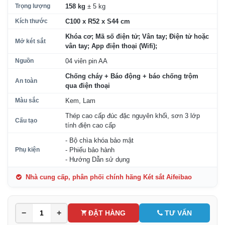
Trọng lượng
158 kg
± 5 kg
Kích thước
C100 x R52 x S44 cm
Khóa cơ; Mã số điện tử; Vân tay; Điện tử hoặc
Mở két sắt
vân tay; App điện thoại (Wifi);
Nguồn
04 viên pin AA
Chống cháy + Báo động + báo chống trộm
An toàn
qua điện thoại
Màu sắc
Kem, Lam
Thép cao cấp đúc đặc nguyên khối, sơn 3 lớp
Cấu tạo
tính điện cao cấp
- Bộ chìa khóa bảo mật
Phụ kiện
- Phiếu bảo hành
- Hướng Dẫn sử dụng
Nhà cung cấp, phân phối chính hãng Két sắt Aifeibao
−
+
ĐẶT HÀNG
TƯ VẤN