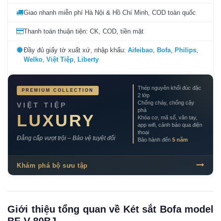
Giao nhanh miễn phí Hà Nội & Hồ Chí Minh, COD toàn quốc
Thanh toán thuận tiện: CK, COD, tiền mặt
Đầy đủ giấy tờ xuất xứ, nhập khẩu:
Aifeibao
,
Bofa
,
Philips
,
Welko
,
Việt Tiệp
,
Liberty
Thép nguyên khối đúc đặc
PREMIUM COLLECTION
2 lớp
Chống cháy, chống cậy
VIỆT TIỆP
phá
LUXURY
Khóa cơ, mã số, vân tay,
app wifi, cảnh báo qua điện
thoại
Đẳng cấp vượt trội – Bảo vệ tuyệt đối
Bảo hành đến
5 năm
Khám phá bộ sưu tập
Giới thiệu tổng quan về Két sắt Bofa model
BF-V-80BJ