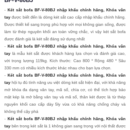
-
Két sắt bofa BF-V-80BJ nhập khẩu chính hãng, Khóa vân
tay
được biết đến là dòng két sắt cao cấp nhập khẩu chính hãng.
Được thiết kế sang trọng phù hợp với mọi không gian sống, được
làm từ thép nguyên khối an toàn vững chắc, vì vậy két sắt bofa
được đánh giá là két sắt đáng sử dụng nhất
-
Két sắt bofa BF-V-80BJ nhập khẩu chính hãng, Khóa vân
tay
là mẫu két sắt được khách hàng lựa chọn và đánh giá cao,
với trọng lượng 119kg. Kích thước: Cao 800 * Rộng 480 * Sâu
330 mm có nhiều kích thước khác nhau cho bạn lựa chọn.
-
Két sắt bofa BF-V-80BJ nhập khẩu chính hãng, Khóa vân
tay
hội tụ đủ tính năng ưu việt dòng két sắt hiện đại, với khả năng
mở khóa đa dạng vân tay, mã số, chìa cơ, có thể tích hợp bảo
mật kép là mở bằng vân tay và mã số, thân két được là từ thép
nguyên khối cao cấp dày 5ly vừa có khả năng chống cháy và
không thể cậy phá
-
Két sắt bofa BF-V-80BJ nhập khẩu chính hãng, Khóa vân
tay
bên trong két sắt là 1 không gian sang trọng với nội thất được