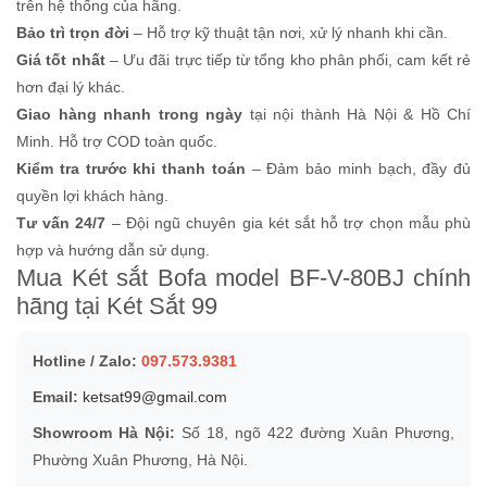
trên hệ thống của hãng.
Bảo trì trọn đời
– Hỗ trợ kỹ thuật tận nơi, xử lý nhanh khi cần.
Giá tốt nhất
– Ưu đãi trực tiếp từ tổng kho phân phối, cam kết rẻ
hơn đại lý khác.
Giao hàng nhanh trong ngày
tại nội thành Hà Nội & Hồ Chí
Minh. Hỗ trợ COD toàn quốc.
Kiểm tra trước khi thanh toán
– Đảm bảo minh bạch, đầy đủ
quyền lợi khách hàng.
Tư vấn 24/7
– Đội ngũ chuyên gia két sắt hỗ trợ chọn mẫu phù
hợp và hướng dẫn sử dụng.
Mua Két sắt Bofa model BF-V-80BJ chính
hãng tại Két Sắt 99
Hotline / Zalo:
097.573.9381
Email:
ketsat99@gmail.com
Showroom Hà Nội:
Số 18, ngõ 422 đường Xuân Phương,
Phường Xuân Phương, Hà Nội.