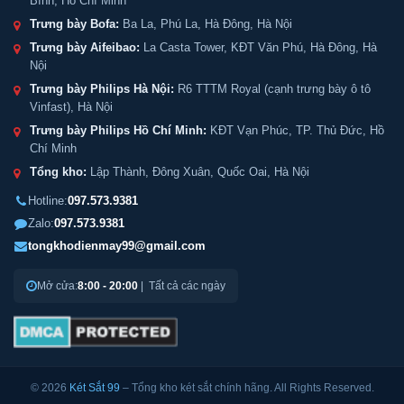
Bình, Hồ Chí Minh
Trưng bày Bofa:
Ba La, Phú La, Hà Đông, Hà Nội
Trưng bày Aifeibao:
La Casta Tower, KĐT Văn Phú, Hà Đông, Hà
Nội
Trưng bày Philips Hà Nội:
R6 TTTM Royal (cạnh trưng bày ô tô
Vinfast), Hà Nội
Trưng bày Philips Hồ Chí Minh:
KĐT Vạn Phúc, TP. Thủ Đức, Hồ
Chí Minh
Tổng kho:
Lập Thành, Đông Xuân, Quốc Oai, Hà Nội
Hotline:
097.573.9381
Zalo:
097.573.9381
tongkhodienmay99@gmail.com
Mở cửa:
8:00 - 20:00
| Tất cả các ngày
© 2026
Két Sắt 99
– Tổng kho két sắt chính hãng. All Rights Reserved.