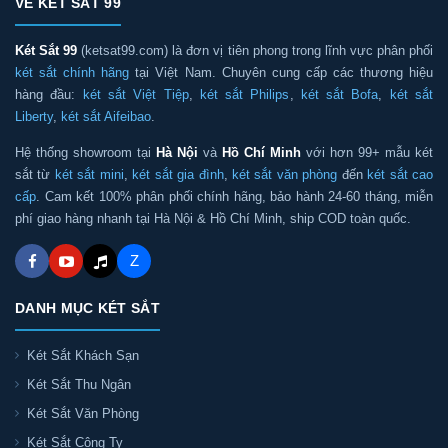
VỀ KÉT SẮT 99
Két Sắt 99
(ketsat99.com) là đơn vị tiên phong trong lĩnh vực phân phối
két sắt chính hãng
tại Việt Nam. Chuyên cung cấp các thương hiệu
hàng đầu:
két sắt Việt Tiệp
,
két sắt Philips
,
két sắt Bofa
,
két sắt
Liberty
,
két sắt Aifeibao
.
Hệ thống showroom tại
Hà Nội
và
Hồ Chí Minh
với hơn 99+ mẫu két
sắt từ
két sắt mini
,
két sắt gia đình
,
két sắt văn phòng
đến
két sắt cao
cấp
. Cam kết 100% phân phối chính hãng, bảo hành 24-60 tháng, miễn
phí giao hàng nhanh tại Hà Nội & Hồ Chí Minh, ship COD toàn quốc.
Z
DANH MỤC KÉT SẮT
Két Sắt Khách Sạn
Két Sắt Thu Ngân
Két Sắt Văn Phòng
Két Sắt Công Ty