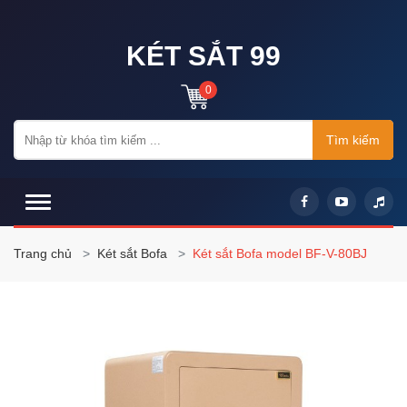
KÉT SẮT 99
0
Tìm kiếm
Trang chủ
Két sắt Bofa
Két sắt Bofa model BF-V-80BJ