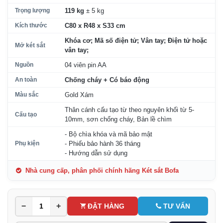
Trọng lượng
119 kg
± 5 kg
Kích thước
C80 x R48 x S33 cm
Khóa cơ; Mã số điện tử; Vân tay; Điện tử hoặc
Mở két sắt
vân tay;
Nguồn
04 viên pin AA
An toàn
Chống cháy + Có báo động
Màu sắc
Gold Xám
Thân cánh cấu tạo từ theo nguyên khối từ 5-
Cấu tạo
10mm, sơn chống cháy, Bản lề chìm
- Bộ chìa khóa và mã bảo mật
Phụ kiện
- Phiếu bảo hành 36 tháng
- Hướng dẫn sử dụng
Nhà cung cấp, phân phối chính hãng Két sắt Bofa
−
+
ĐẶT HÀNG
TƯ VẤN