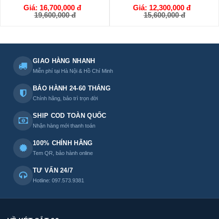
Giá: 16,700,000 đ
Giá: 12,300,000 đ
GIỎ HÀNG
GIỎ HÀNG
19,600,000 đ
15,600,000 đ
GIAO HÀNG NHANH
Miễn phí tại Hà Nội & Hồ Chí Minh
BẢO HÀNH 24-60 THÁNG
Chính hãng, bảo trì trọn đời
SHIP COD TOÀN QUỐC
Nhận hàng mới thanh toán
100% CHÍNH HÃNG
Tem QR, bảo hành online
TƯ VẤN 24/7
Hotline: 097.573.9381