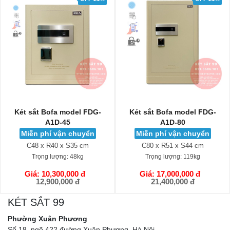
Két sắt Bofa model FDG-
Két sắt Bofa model FDG-
A1D-45
A1D-80
Miễn phí vận chuyển
Miễn phí vận chuyển
C48 x R40 x S35 cm
C80 x R51 x S44 cm
Trọng lượng:
48kg
Trọng lượng:
119kg
Giá: 10,300,000 đ
Giá: 17,000,000 đ
GIỎ HÀNG
GIỎ HÀNG
12,900,000 đ
21,400,000 đ
KÉT SẮT 99
Phường Xuân Phương
Số 18, ngõ 422 đường Xuân Phương, Hà Nội