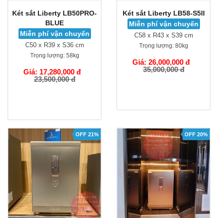
Két sắt Liberty LB50PRO-
Két sắt Liberty LB58-S5II
BLUE
Miễn phí vận chuyển
Miễn phí vận chuyển
C58 x R43 x S39 cm
C50 x R39 x S36 cm
Trọng lượng:
80kg
Trọng lượng:
58kg
Giá: 26,000,000 đ
35,000,000 đ
Giá: 17,280,000 đ
23,500,000 đ
OFF 21%
OFF 20%