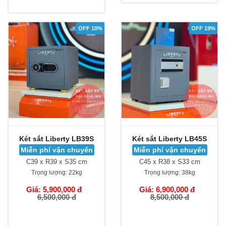
OFF 10%
OFF 19%
Két sắt Liberty LB39S
Két sắt Liberty LB45S
Miễn phí vận chuyển
Miễn phí vận chuyển
C39 x R39 x S35 cm
C45 x R38 x S33 cm
Trọng lượng:
22kg
Trọng lượng:
38kg
Giá: 5,900,000 đ
Giá: 6,900,000 đ
6,500,000 đ
8,500,000 đ