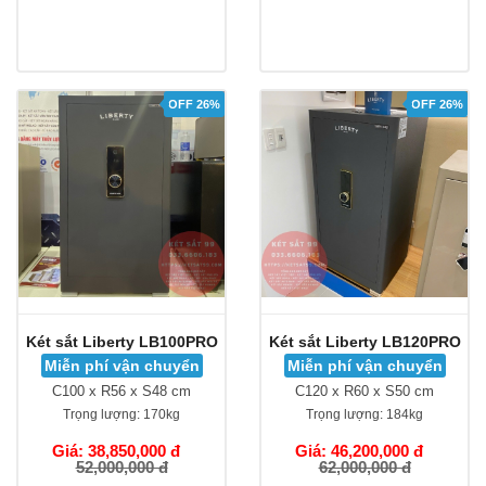
OFF 26%
OFF 26%
Két sắt Liberty LB100PRO
Két sắt Liberty LB120PRO
Miễn phí vận chuyển
Miễn phí vận chuyển
C100 x R56 x S48 cm
C120 x R60 x S50 cm
Trọng lượng:
170kg
Trọng lượng:
184kg
Giá: 38,850,000 đ
Giá: 46,200,000 đ
52,000,000 đ
62,000,000 đ