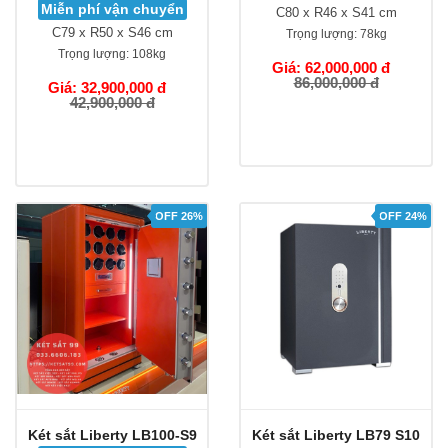
Miễn phí vận chuyển
C80 x R46 x S41 cm
C79 x R50 x S46 cm
Trọng lượng:
78kg
Trọng lượng:
108kg
Giá: 62,000,000 đ
86,000,000 đ
Giá: 32,900,000 đ
42,900,000 đ
OFF 26%
OFF 24%
Két sắt Liberty LB100-S9
Két sắt Liberty LB79 S10