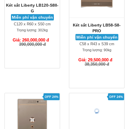
Két sắt Liberty LB120-S8II-
Két sắt Liberty LB58-S8-
G
PRO
Miễn phí vận chuyển
Miễn phí vận chuyển
C120 x R60 x S50 cm
C58 x R43 x S39 cm
Trọng lượng:
302kg
Trọng lượng:
90kg
Giá: 260,000,000 đ
Giá: 29,500,000 đ
390,000,000 đ
38,350,000 đ
OFF 24%
OFF 24%