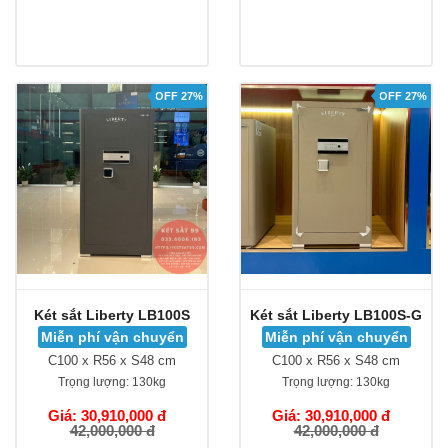
OFF 27%
OFF 27%
Két sắt Liberty LB100S
Két sắt Liberty LB100S-G
Miễn phí vận chuyển
Miễn phí vận chuyển
C100 x R56 x S48 cm
C100 x R56 x S48 cm
Trọng lượng:
130kg
Trọng lượng:
130kg
Giá: 30,910,000 đ
Giá: 30,910,000 đ
42,000,000 đ
42,000,000 đ