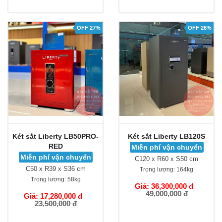
OFF 27%
OFF 26%
Két sắt Liberty LB50PRO-
Két sắt Liberty LB120S
RED
Miễn phí vận chuyển
Miễn phí vận chuyển
C120 x R60 x S50 cm
C50 x R39 x S36 cm
Trọng lượng:
164kg
Trọng lượng:
58kg
Giá: 36,300,000 đ
49,000,000 đ
Giá: 17,280,000 đ
23,500,000 đ