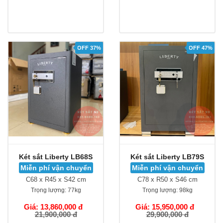
OFF 37%
OFF 47%
Két sắt Liberty LB68S
Két sắt Liberty LB79S
Miễn phí vận chuyển
Miễn phí vận chuyển
C68 x R45 x S42 cm
C78 x R50 x S46 cm
Trọng lượng:
77kg
Trọng lượng:
98kg
Giá: 13,860,000 đ
Giá: 15,950,000 đ
21,900,000 đ
29,900,000 đ