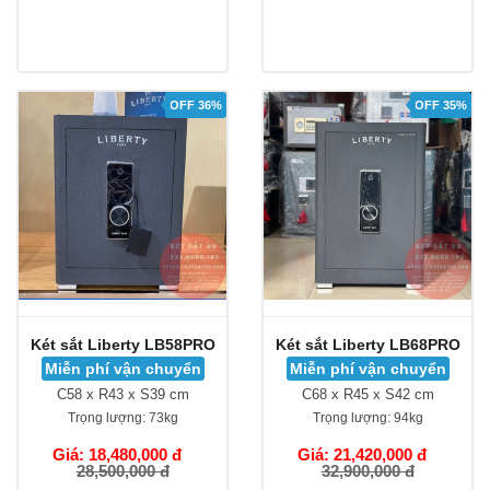
OFF 36%
OFF 35%
Két sắt Liberty LB58PRO
Két sắt Liberty LB68PRO
Miễn phí vận chuyển
Miễn phí vận chuyển
C58 x R43 x S39 cm
C68 x R45 x S42 cm
Trọng lượng:
73kg
Trọng lượng:
94kg
Giá: 18,480,000 đ
Giá: 21,420,000 đ
28,500,000 đ
32,900,000 đ