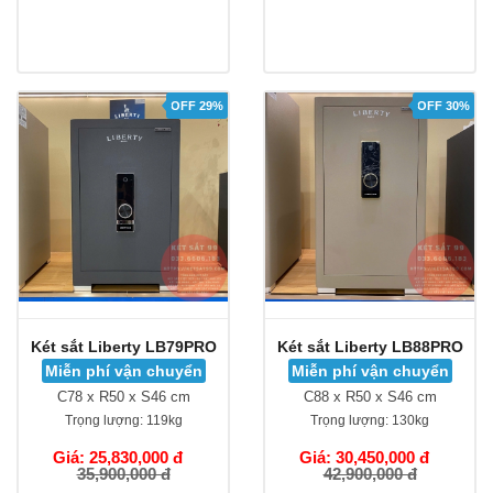
OFF 29%
OFF 30%
Két sắt Liberty LB79PRO
Két sắt Liberty LB88PRO
Miễn phí vận chuyển
Miễn phí vận chuyển
C78 x R50 x S46 cm
C88 x R50 x S46 cm
Trọng lượng:
119kg
Trọng lượng:
130kg
Giá: 25,830,000 đ
Giá: 30,450,000 đ
35,900,000 đ
42,900,000 đ