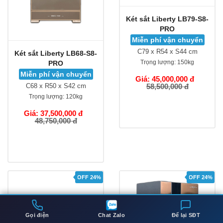
Két sắt Liberty LB68-S8-
Két sắt Liberty LB79-S8-
PRO
PRO
Miễn phí vận chuyển
Miễn phí vận chuyển
C68 x R50 x S42 cm
C79 x R54 x S44 cm
Trọng lượng:
120kg
Trọng lượng:
150kg
Giá: 37,500,000 đ
Giá: 45,000,000 đ
48,750,000 đ
58,500,000 đ
OFF 24%
OFF 24%
Gọi điện
Chat Zalo
Để lại SĐT