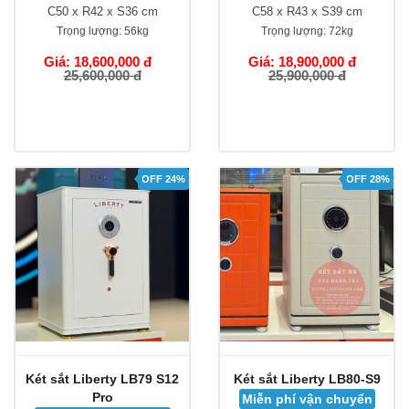
C50 x R42 x S36 cm
C58 x R43 x S39 cm
Trọng lượng:
56kg
Trọng lượng:
72kg
Giá: 18,600,000 đ
Giá: 18,900,000 đ
25,600,000 đ
25,900,000 đ
OFF 24%
OFF 28%
Két sắt Liberty LB79 S12
Két sắt Liberty LB80-S9
Pro
Miễn phí vận chuyển