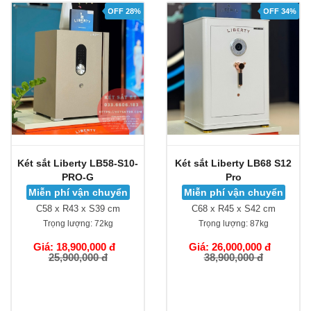
OFF 28%
OFF 34%
Két sắt Liberty LB58-S10-
Két sắt Liberty LB68 S12
PRO-G
Pro
Miễn phí vận chuyển
Miễn phí vận chuyển
C58 x R43 x S39 cm
C68 x R45 x S42 cm
Trọng lượng:
72kg
Trọng lượng:
87kg
Giá: 18,900,000 đ
Giá: 26,000,000 đ
25,900,000 đ
38,900,000 đ