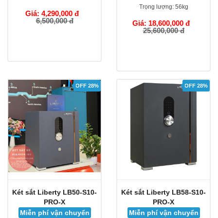
Trọng lượng:
56kg
Giá: 4,290,000 đ
6,500,000 đ
Giá: 18,600,000 đ
25,600,000 đ
OFF 28%
OFF 28%
Két sắt Liberty LB50-S10-
Két sắt Liberty LB58-S10-
PRO-X
PRO-X
Miễn phí vận chuyển
Miễn phí vận chuyển