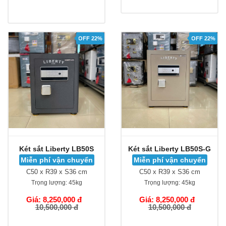
OFF 22%
OFF 22%
Két sắt Liberty LB50S
Két sắt Liberty LB50S-G
Miễn phí vận chuyển
Miễn phí vận chuyển
C50 x R39 x S36 cm
C50 x R39 x S36 cm
Trọng lượng:
45kg
Trọng lượng:
45kg
Giá: 8,250,000 đ
Giá: 8,250,000 đ
10,500,000 đ
10,500,000 đ