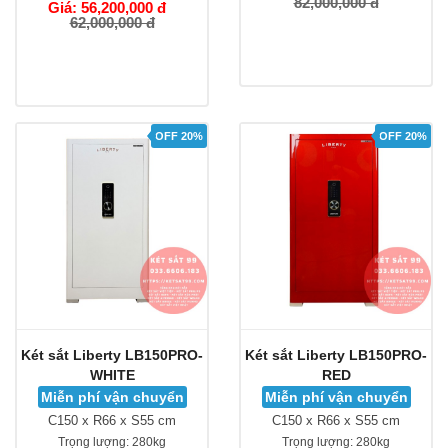
82,000,000 đ
Giá: 56,200,000 đ
62,000,000 đ
OFF 20%
OFF 20%
Két sắt Liberty LB150PRO-
Két sắt Liberty LB150PRO-
WHITE
RED
Miễn phí vận chuyển
Miễn phí vận chuyển
C150 x R66 x S55 cm
C150 x R66 x S55 cm
Trọng lượng:
280kg
Trọng lượng:
280kg