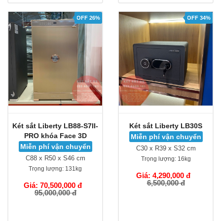
OFF 26%
OFF 34%
Két sắt Liberty LB88-S7II-
Két sắt Liberty LB30S
PRO khóa Face 3D
Miễn phí vận chuyển
Miễn phí vận chuyển
C30 x R39 x S32 cm
C88 x R50 x S46 cm
Trọng lượng:
16kg
Trọng lượng:
131kg
Giá: 4,290,000 đ
6,500,000 đ
Giá: 70,500,000 đ
95,000,000 đ