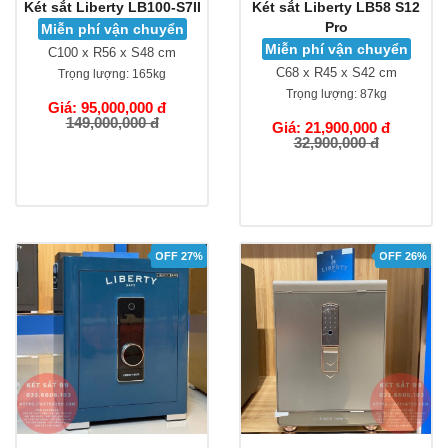
Két sắt Liberty LB100-S7II
Két sắt Liberty LB58 S12
Pro
Miễn phí vận chuyển
Miễn phí vận chuyển
C100 x R56 x S48 cm
C68 x R45 x S42 cm
Trọng lượng:
165kg
Trọng lượng:
87kg
Giá: 95,000,000 đ
149,000,000 đ
Giá: 21,900,000 đ
32,900,000 đ
OFF 27%
OFF 26%