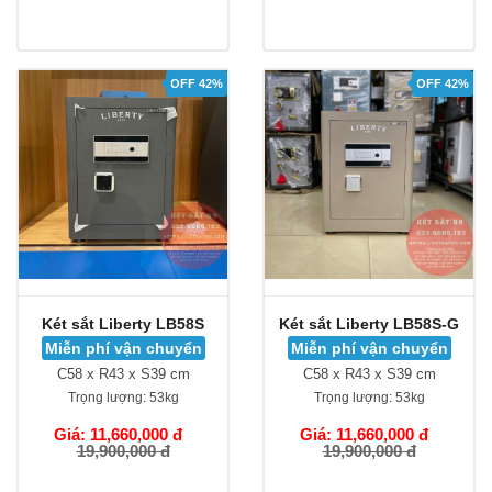
OFF 42%
OFF 42%
Két sắt Liberty LB58S
Két sắt Liberty LB58S-G
Miễn phí vận chuyển
Miễn phí vận chuyển
C58 x R43 x S39 cm
C58 x R43 x S39 cm
Trọng lượng:
53kg
Trọng lượng:
53kg
Giá: 11,660,000 đ
Giá: 11,660,000 đ
19,900,000 đ
19,900,000 đ