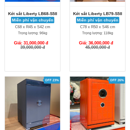
Két sắt Liberty LB68-S5II
Két sắt Liberty LB79-S5II
Miễn phí vận chuyển
Miễn phí vận chuyển
C68 x R45 x S42 cm
C78 x R50 x S46 cm
Trọng lượng:
96kg
Trọng lượng:
118kg
Giá: 31,000,000 đ
Giá: 36,000,000 đ
39,000,000 đ
45,000,000 đ
OFF 23%
OFF 26%