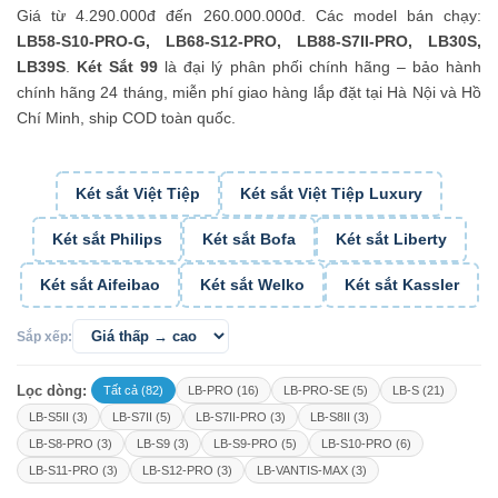
Giá từ 4.290.000đ đến 260.000.000đ. Các model bán chạy:
LB58-S10-PRO-G, LB68-S12-PRO, LB88-S7II-PRO, LB30S,
LB39S
.
Két Sắt 99
là đại lý phân phối chính hãng – bảo hành
chính hãng 24 tháng, miễn phí giao hàng lắp đặt tại Hà Nội và Hồ
Chí Minh, ship COD toàn quốc.
Két sắt Việt Tiệp
Két sắt Việt Tiệp Luxury
Két sắt Philips
Két sắt Bofa
Két sắt Liberty
Két sắt Aifeibao
Két sắt Welko
Két sắt Kassler
Sắp xếp:
Lọc dòng:
Tất cả (82)
LB-PRO (16)
LB-PRO-SE (5)
LB-S (21)
LB-S5II (3)
LB-S7II (5)
LB-S7II-PRO (3)
LB-S8II (3)
LB-S8-PRO (3)
LB-S9 (3)
LB-S9-PRO (5)
LB-S10-PRO (6)
LB-S11-PRO (3)
LB-S12-PRO (3)
LB-VANTIS-MAX (3)