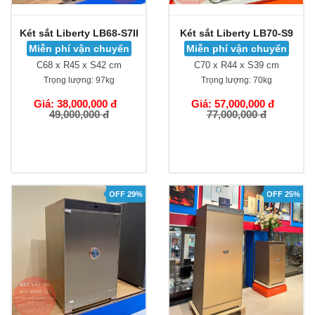
Két sắt Liberty LB68-S7II
Két sắt Liberty LB70-S9
Miễn phí vận chuyển
Miễn phí vận chuyển
C68 x R45 x S42 cm
C70 x R44 x S39 cm
Trọng lượng:
97kg
Trọng lượng:
70kg
Giá: 38,000,000 đ
Giá: 57,000,000 đ
49,000,000 đ
77,000,000 đ
OFF 29%
OFF 25%