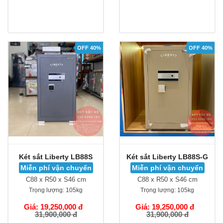
OFF 40%
OFF 40%
Két sắt Liberty LB88S
Két sắt Liberty LB88S-G
Miễn phí vận chuyển
Miễn phí vận chuyển
C88 x R50 x S46 cm
C88 x R50 x S46 cm
Trọng lượng:
105kg
Trọng lượng:
105kg
Giá: 19,250,000 đ
Giá: 19,250,000 đ
31,900,000 đ
31,900,000 đ