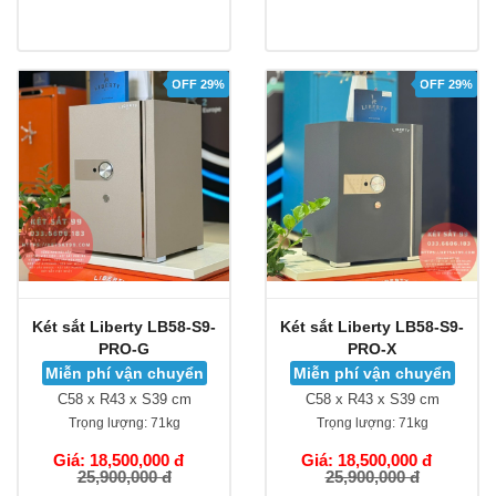
OFF 29%
OFF 29%
Két sắt Liberty LB58-S9-
Két sắt Liberty LB58-S9-
PRO-G
PRO-X
Miễn phí vận chuyển
Miễn phí vận chuyển
C58 x R43 x S39 cm
C58 x R43 x S39 cm
Trọng lượng:
71kg
Trọng lượng:
71kg
Giá: 18,500,000 đ
Giá: 18,500,000 đ
25,900,000 đ
25,900,000 đ