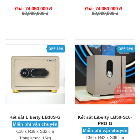
Giá: 74,050,000 đ
Giá: 74,050,000 đ
92,000,000 đ
92,000,000 đ
OFF 34%
OFF 28%
Két sắt Liberty LB30S-G
Két sắt Liberty LB50-S10-
PRO-G
Miễn phí vận chuyển
Miễn phí vận chuyển
C30 x R39 x S32 cm
C50 x R42 x S36 cm
Trọng lượng:
16kg