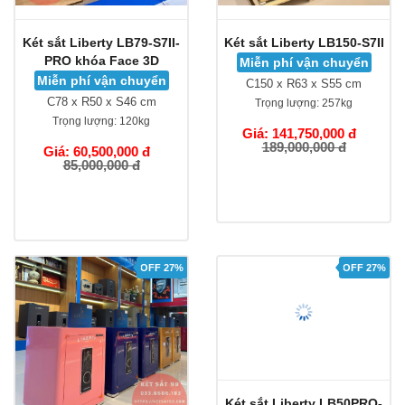
Két sắt Liberty LB79-S7II-
Két sắt Liberty LB150-S7II
PRO khóa Face 3D
Miễn phí vận chuyển
Miễn phí vận chuyển
C150 x R63 x S55 cm
C78 x R50 x S46 cm
Trọng lượng:
257kg
Trọng lượng:
120kg
Giá: 141,750,000 đ
189,000,000 đ
Giá: 60,500,000 đ
85,000,000 đ
OFF 27%
OFF 27%