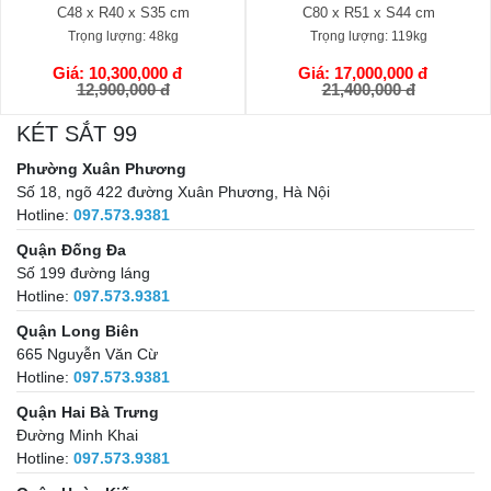
C80 x R51 x S44 cm
C58 x R43 x S39 cm
Trọng lượng:
119kg
Trọng lượng:
71kg
Giá: 17,000,000 đ
Giá: 18,500,000 đ
GIỎ HÀNG
GIỎ HÀNG
21,400,000 đ
25,900,000 đ
KÉT SẮT 99
Phường Xuân Phương
Số 18, ngõ 422 đường Xuân Phương, Hà Nội
Hotline:
097.573.9381
Quận Đống Đa
Số 199 đường láng
Hotline:
097.573.9381
Quận Long Biên
665 Nguyễn Văn Cừ
Hotline:
097.573.9381
Quận Hai Bà Trưng
Đường Minh Khai
Hotline:
097.573.9381