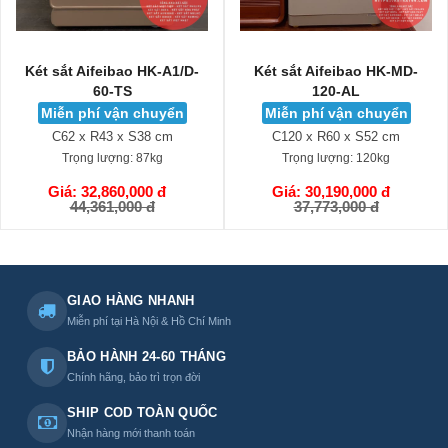
Két sắt Aifeibao HK-MD-
Két sắt Aifeibao HK-A1D-
120-AL
100-HM
Miễn phí vận chuyển
Miễn phí vận chuyển
C120 x R60 x S52 cm
C100 x R52 x S44 cm
Trọng lượng:
120kg
Trọng lượng:
158kg
Giá: 30,190,000 đ
Giá: 33,490,000 đ
GIỎ HÀNG
GIỎ HÀNG
37,773,000 đ
46,723,500 đ
GIAO HÀNG NHANH
Miễn phí tại Hà Nội & Hồ Chí Minh
BẢO HÀNH 24-60 THÁNG
Chính hãng, bảo trì trọn đời
SHIP COD TOÀN QUỐC
Nhận hàng mới thanh toán