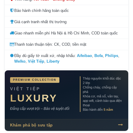
Bảo hành chính hãng toàn quốc
Giá cạnh tranh nhất thị trường
Giao nhanh miễn phí Hà Nội & Hồ Chí Minh, COD toàn quốc
Thanh toán thuận tiện: CK, COD, tiền mặt
Đầy đủ giấy tờ xuất xứ, nhập khẩu:
Aifeibao
,
Bofa
,
Philips
,
Welko
,
Việt Tiệp
,
Liberty
Thép nguyên khối đúc đặc
PREMIUM COLLECTION
2 lớp
Chống cháy, chống cậy
VIỆT TIỆP
phá
LUXURY
Khóa cơ, mã số, vân tay,
app wifi, cảnh báo qua điện
thoại
Đẳng cấp vượt trội – Bảo vệ tuyệt đối
Bảo hành đến
5 năm
Khám phá bộ sưu tập