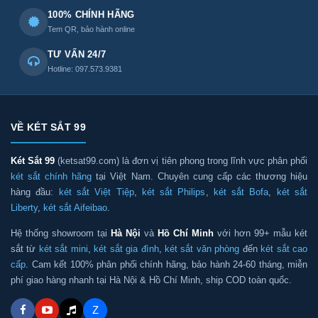
100% CHÍNH HÃNG
Tem QR, bảo hành online
TƯ VẤN 24/7
Hotline: 097.573.9381
VỀ KÉT SẮT 99
Két Sắt 99
(ketsat99.com) là đơn vị tiên phong trong lĩnh vực phân phối
két sắt chính hãng
tại Việt Nam. Chuyên cung cấp các thương hiệu
hàng đầu:
két sắt Việt Tiệp
,
két sắt Philips
,
két sắt Bofa
,
két sắt
Liberty
,
két sắt Aifeibao
.
Hệ thống showroom tại
Hà Nội
và
Hồ Chí Minh
với hơn 99+ mẫu két
sắt từ
két sắt mini
,
két sắt gia đình
,
két sắt văn phòng
đến
két sắt cao
cấp
. Cam kết 100% phân phối chính hãng, bảo hành 24-60 tháng, miễn
phí giao hàng nhanh tại Hà Nội & Hồ Chí Minh, ship COD toàn quốc.
Z