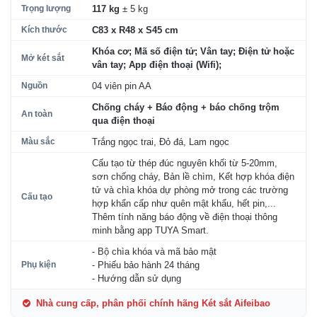
Trọng lượng
117 kg
± 5 kg
Kích thước
C83 x R48 x S45 cm
Khóa cơ; Mã số điện tử; Vân tay; Điện tử hoặc
Mở két sắt
vân tay; App điện thoại (Wifi);
Nguồn
04 viên pin AA
Chống cháy + Báo động + báo chống trộm
An toàn
qua điện thoại
Màu sắc
Trắng ngọc trai, Đỏ đá, Lam ngọc
Cấu tạo từ thép đúc nguyên khối từ 5-20mm,
sơn chống cháy, Bản lề chìm, Kết hợp khóa điện
tử và chìa khóa dự phòng mở trong các trường
Cấu tạo
hợp khẩn cấp như quên mật khẩu, hết pin,...
Thêm tính năng báo động về điện thoại thông
minh bằng app TUYA Smart.
- Bộ chìa khóa và mã bảo mật
Phụ kiện
- Phiếu bảo hành 24 tháng
- Hướng dẫn sử dụng
Nhà cung cấp, phân phối chính hãng Két sắt Aifeibao