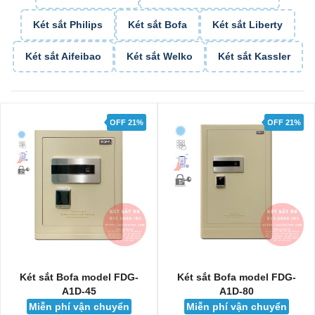
Két sắt Philips
Két sắt Bofa
Két sắt Liberty
Két sắt Aifeibao
Két sắt Welko
Két sắt Kassler
OFF 21%
OFF 29%
Két sắt Bofa model FDG-
Két sắt Liberty LB58-S9-
A1D-80
PRO-G
Miễn phí vận chuyển
Miễn phí vận chuyển