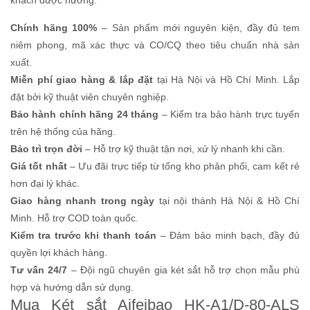
Chính hãng 100%
– Sản phẩm mới nguyên kiện, đầy đủ tem
niêm phong, mã xác thực và CO/CQ theo tiêu chuẩn nhà sản
xuất.
Miễn phí giao hàng & lắp đặt
tại Hà Nội và Hồ Chí Minh. Lắp
đặt bởi kỹ thuật viên chuyên nghiệp.
Bảo hành chính hãng 24 tháng
– Kiểm tra bảo hành trực tuyến
trên hệ thống của hãng.
Bảo trì trọn đời
– Hỗ trợ kỹ thuật tận nơi, xử lý nhanh khi cần.
Giá tốt nhất
– Ưu đãi trực tiếp từ tổng kho phân phối, cam kết rẻ
hơn đại lý khác.
Giao hàng nhanh trong ngày
tại nội thành Hà Nội & Hồ Chí
Minh. Hỗ trợ COD toàn quốc.
Kiểm tra trước khi thanh toán
– Đảm bảo minh bạch, đầy đủ
quyền lợi khách hàng.
Tư vấn 24/7
– Đội ngũ chuyên gia két sắt hỗ trợ chọn mẫu phù
hợp và hướng dẫn sử dụng.
Mua Két sắt Aifeibao HK-A1/D-80-ALS