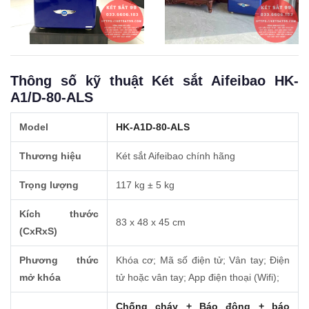
Thông số kỹ thuật Két sắt Aifeibao HK-
A1/D-80-ALS
Model
HK-A1D-80-ALS
Thương hiệu
Két sắt Aifeibao chính hãng
Trọng lượng
117 kg ± 5 kg
Kích thước
83 x 48 x 45 cm
(CxRxS)
Phương thức
Khóa cơ; Mã số điện tử; Vân tay; Điện
mở khóa
tử hoặc vân tay; App điện thoại (Wifi);
Chống cháy + Báo động + báo