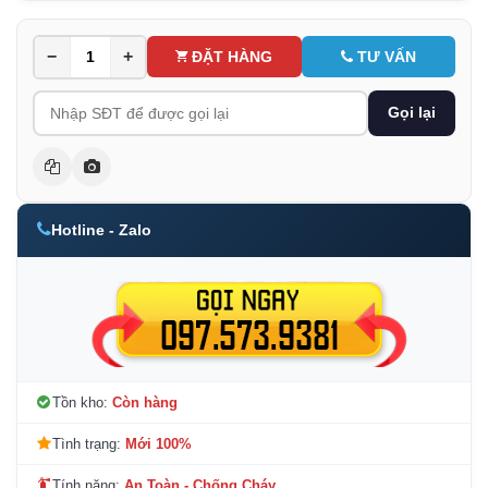
−
+
ĐẶT HÀNG
TƯ VẤN
Gọi lại
Hotline - Zalo
Tồn kho:
Còn hàng
Tình trạng:
Mới 100%
Tính năng:
An Toàn - Chống Cháy