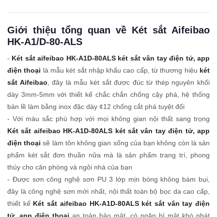
Giới thiệu tổng quan về Két sắt Aifeibao
HK-A1/D-80-ALS
-
Két sắt aifeibao HK-A1D-80ALS két sắt vân tay điện tử, app
điện thoại
là mẫu két sắt nhập khẩu cao cấp, từ thương hiệu
két
sắt Aifeibao
, đây là mẫu két sắt được đúc từ thép nguyên khối
dày 3mm-5mm với thiết kế chắc chắn chống cậy phá, hệ thống
bản lề làm bằng inox đặc dày ¢12 chống cắt phá tuyệt đối
- Với màu sắc phù hợp với mọi không gian nội thất sang trọng
Két sắt aifeibao HK-A1D-80ALS két sắt vân tay điện tử, app
điện thoại
sẽ làm tôn không gian sống của bạn không còn là sản
phẩm két sắt đơn thuần nữa mà là sản phẩm trang trí, phong
thủy cho căn phòng và ngôi nhà của bạn
- Được sơn công nghệ sơn PU 3 lớp mịn bóng không bám bụi,
đây là công nghệ sơn mới nhất, nội thất toàn bộ bọc da cao cấp,
thiết kế
Két sắt aifeibao HK-A1D-80ALS két sắt vân tay điện
tử, app điện thoại
an toàn bảo mật, có ngăn bí mật khó phát