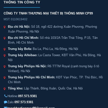
THÔNG TIN CÔNG TY
CÔNG TY TNHH THƯƠNG MẠI THIẾT BỊ THÔNG MINH CP99
MST: 0110619402
Địa chỉ Hà Nội:
Số 18, ngõ 422 đường Xuân Phương, Phường
Xuân Phương, Hà Nội
Địa chỉ Hồ Chí Minh:
Số nhà 103/2A Trần Thái Tông, P.15, Tân
Bình, Hồ Chí Minh
Trưng bày Bofa:
Ba La, Phú La, Hà Đông, Hà Nội
Trưng bày Aifeibao:
La Casta Tower, KĐT Văn Phú, Hà Đông, Hà
Nội
Trưng bày Philips Hà Nội:
R6 TTTM Royal (cạnh trưng bày ô tô
Vinfast), Hà Nội
Trưng bày Philips Hồ Chí Minh:
KĐT Vạn Phúc, TP. Thủ Đức, Hồ
Chí Minh
Tổng kho:
Lập Thành, Đông Xuân, Quốc Oai, Hà Nội
Hotline:
097.573.9381
Zalo:
097.573.9381