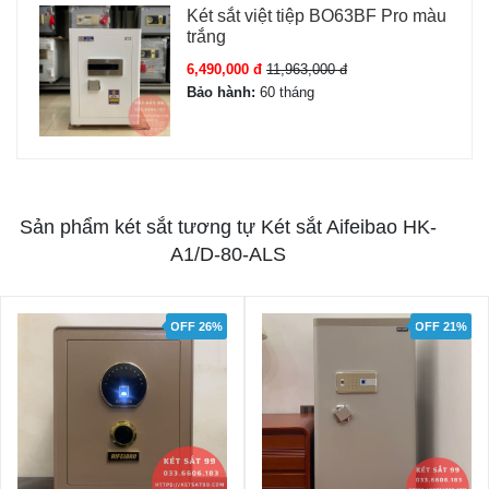
Két sắt việt tiệp BO63BF Pro màu
trắng
6,490,000 đ
11,963,000 đ
Bảo hành:
60 tháng
Sản phẩm két sắt tương tự Két sắt Aifeibao HK-
A1/D-80-ALS
OFF 21%
OFF 29%