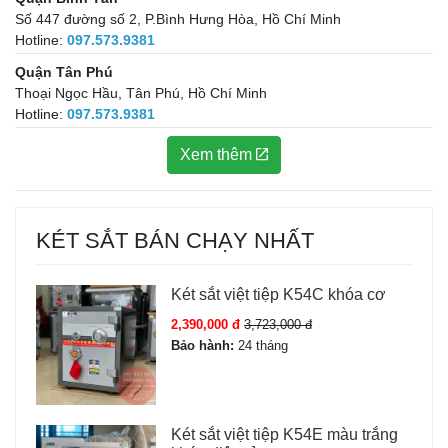
Số 447 đường số 2, P.Bình Hưng Hòa, Hồ Chí Minh
Hotline:
097.573.9381
Quận Tân Phú
Thoại Ngọc Hầu, Tân Phú, Hồ Chí Minh
Hotline:
097.573.9381
Xem thêm
KÉT SẮT BÁN CHẠY NHẤT
Két sắt việt tiệp K54C khóa cơ
2,390,000 đ
3,723,000 đ
Bảo hành:
24 tháng
Két sắt việt tiệp K54E màu trắng