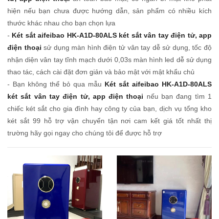
hiện nếu bạn chưa được hướng dẫn, sản phẩm có nhiều kích
thước khác nhau cho bạn chọn lựa
-
Két sắt aifeibao HK-A1D-80ALS két sắt vân tay điện tử, app
điện thoại
sử dụng màn hình điện tử vân tay dễ sử dụng, tốc độ
nhận diện vân tay tĩnh mạch dưới 0,03s màn hình led dễ sử dụng
thao tác, cách cài đặt đơn giản và bảo mật với mật khẩu chủ
- Bạn không thể bỏ qua mẫu
Két sắt aifeibao HK-A1D-80ALS
két sắt vân tay điện tử, app điện thoại
nếu bạn đang tìm 1
chiếc két sắt cho gia đình hay công ty của bạn, dịch vụ tổng kho
két sắt 99 hỗ trợ vận chuyển tận nơi cam kết giá tốt nhất thị
trường hãy gọi ngay cho chúng tôi để được hỗ trợ