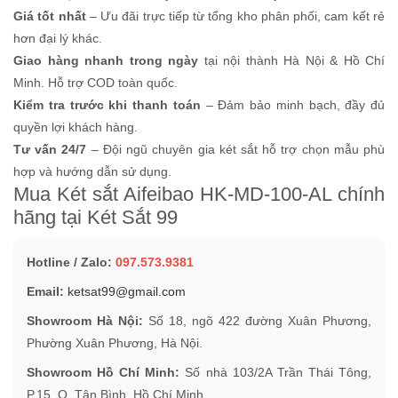
Giá tốt nhất
– Ưu đãi trực tiếp từ tổng kho phân phối, cam kết rẻ
hơn đại lý khác.
Giao hàng nhanh trong ngày
tại nội thành Hà Nội & Hồ Chí
Minh. Hỗ trợ COD toàn quốc.
Kiểm tra trước khi thanh toán
– Đảm bảo minh bạch, đầy đủ
quyền lợi khách hàng.
Tư vấn 24/7
– Đội ngũ chuyên gia két sắt hỗ trợ chọn mẫu phù
hợp và hướng dẫn sử dụng.
Mua Két sắt Aifeibao HK-MD-100-AL chính
hãng tại Két Sắt 99
Hotline / Zalo:
097.573.9381
Email:
ketsat99@gmail.com
Showroom Hà Nội:
Số 18, ngõ 422 đường Xuân Phương,
Phường Xuân Phương, Hà Nội.
Showroom Hồ Chí Minh:
Số nhà 103/2A Trần Thái Tông,
P.15, Q. Tân Bình, Hồ Chí Minh.