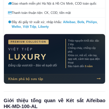
Giao nhanh miễn phí Hà Nội & Hồ Chí Minh, COD toàn quốc
Thanh toán thuận tiện: CK, COD, tiền mặt
Đầy đủ giấy tờ xuất xứ, nhập khẩu:
Aifeibao
,
Bofa
,
Philips
,
Welko
,
Việt Tiệp
,
Liberty
Thép nguyên khối đúc đặc
PREMIUM COLLECTION
2 lớp
Chống cháy, chống cậy
VIỆT TIỆP
phá
LUXURY
Khóa cơ, mã số, vân tay,
app wifi, cảnh báo qua điện
thoại
Đẳng cấp vượt trội – Bảo vệ tuyệt đối
Bảo hành đến
5 năm
Khám phá bộ sưu tập
Giới thiệu tổng quan về Két sắt Aifeibao
HK-MD-100-AL