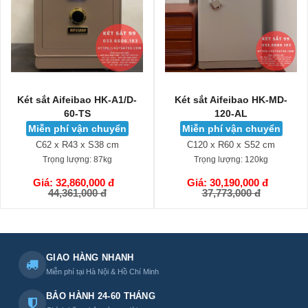
Két sắt Aifeibao HK-MD-
Két sắt Aifeibao HK-A1D-
120-AL
100-HM
Miễn phí vận chuyển
Miễn phí vận chuyển
C120 x R60 x S52 cm
C100 x R52 x S44 cm
Trọng lượng:
120kg
Trọng lượng:
158kg
Giá: 30,190,000 đ
Giá: 33,490,000 đ
GIỎ HÀNG
GIỎ HÀNG
37,773,000 đ
46,723,500 đ
GIAO HÀNG NHANH
Miễn phí tại Hà Nội & Hồ Chí Minh
BẢO HÀNH 24-60 THÁNG