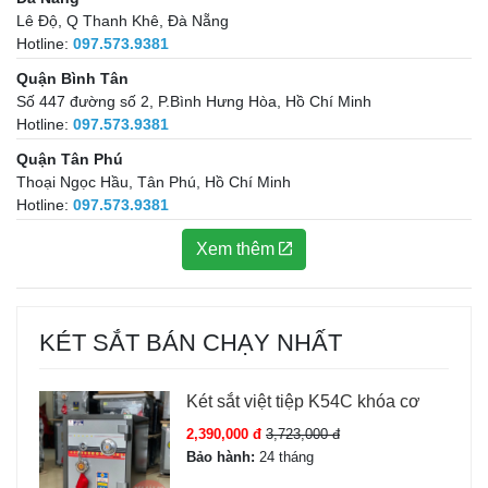
Lê Độ, Q Thanh Khê, Đà Nẵng
Hotline:
097.573.9381
Quận Bình Tân
Số 447 đường số 2, P.Bình Hưng Hòa, Hồ Chí Minh
Hotline:
097.573.9381
Quận Tân Phú
Thoại Ngọc Hầu, Tân Phú, Hồ Chí Minh
Hotline:
097.573.9381
Xem thêm
KÉT SẮT BÁN CHẠY NHẤT
Két sắt việt tiệp K54C khóa cơ
2,390,000 đ
3,723,000 đ
Bảo hành:
24 tháng