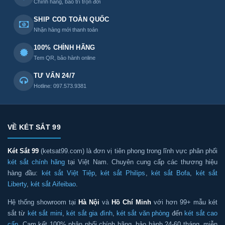
Chính hãng, bảo trì trọn đời
SHIP COD TOÀN QUỐC
Nhận hàng mới thanh toán
100% CHÍNH HÃNG
Tem QR, bảo hành online
TƯ VẤN 24/7
Hotline: 097.573.9381
VỀ KÉT SẮT 99
Két Sắt 99
(ketsat99.com) là đơn vị tiên phong trong lĩnh vực phân phối
két sắt chính hãng
tại Việt Nam. Chuyên cung cấp các thương hiệu
hàng đầu:
két sắt Việt Tiệp
,
két sắt Philips
,
két sắt Bofa
,
két sắt
Liberty
,
két sắt Aifeibao
.
Hệ thống showroom tại
Hà Nội
và
Hồ Chí Minh
với hơn 99+ mẫu két
sắt từ
két sắt mini
,
két sắt gia đình
,
két sắt văn phòng
đến
két sắt cao
cấp
. Cam kết 100% phân phối chính hãng, bảo hành 24-60 tháng, miễn