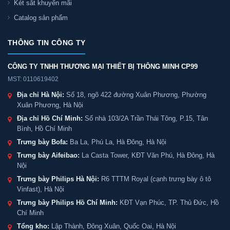
Két sắt khuyến mãi
Catalog sản phẩm
THÔNG TIN CÔNG TY
CÔNG TY TNHH THƯƠNG MẠI THIẾT BỊ THÔNG MINH CP99
MST: 0110619402
Địa chỉ Hà Nội:
Số 18, ngõ 422 đường Xuân Phương, Phường
Xuân Phương, Hà Nội
Địa chỉ Hồ Chí Minh:
Số nhà 103/2A Trần Thái Tông, P.15, Tân
Bình, Hồ Chí Minh
Trưng bày Bofa:
Ba La, Phú La, Hà Đông, Hà Nội
Trưng bày Aifeibao:
La Casta Tower, KĐT Văn Phú, Hà Đông, Hà
Nội
Trưng bày Philips Hà Nội:
R6 TTTM Royal (cạnh trưng bày ô tô
Vinfast), Hà Nội
Trưng bày Philips Hồ Chí Minh:
KĐT Vạn Phúc, TP. Thủ Đức, Hồ
Chí Minh
Tổng kho:
Lập Thành, Đông Xuân, Quốc Oai, Hà Nội