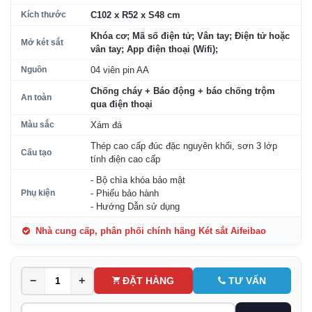
Kích thước
C102 x R52 x S48 cm
Khóa cơ; Mã số điện tử; Vân tay; Điện tử hoặc
Mở két sắt
vân tay; App điện thoại (Wifi);
Nguồn
04 viên pin AA
Chống cháy + Báo động + báo chống trộm
An toàn
qua điện thoại
Màu sắc
Xám đá
Thép cao cấp đúc đặc nguyên khối, sơn 3 lớp
Cấu tạo
tính điện cao cấp
- Bộ chìa khóa bảo mật
Phụ kiện
- Phiếu bảo hành
- Hướng Dẫn sử dụng
Nhà cung cấp, phân phối chính hãng Két sắt Aifeibao
−
+
ĐẶT HÀNG
TƯ VẤN