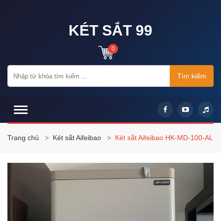
KÉT SẮT 99
0
Tìm kiếm
Trang chủ
Két sắt Aifeibao
Két sắt Aifeibao HK-MD-100-AL