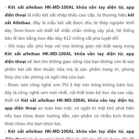
-
Két sắt aifeibao HK-MD-100AL khóa vân tay điện tử, app
điện thoại
là mẫu két sắt nhập khẩu cao cấp, từ thương hiệu
két
sắt Aifeibao
, đây là mẫu két sắt được đúc từ thép nguyên khối
dày 3mm-5mm với thiết kế chắc chắn chống cậy phá, hệ thống
bản lề làm bằng inox đặc dày ¢12 chống cắt phá tuyệt đối
- Với màu sắc phù hợp với mọi không gian nội thất sang trọng
Két sắt aifeibao HK-MD-100AL khóa vân tay điện tử, app
điện thoại
sẽ làm tôn không gian sống của bạn không còn là sản
phẩm két sắt đơn thuần nữa mà là sản phẩm trang trí, phong
thủy cho căn phòng và ngôi nhà của bạn
- Được sơn công nghệ sơn PU 3 lớp mịn bóng không bám bụi,
đây là công nghệ sơn mới nhất, nội thất toàn bộ bọc da cao cấp,
thiết kế
Két sắt aifeibao HK-MD-100AL khóa vân tay điện tử,
app điện thoại
an toàn bảo mật, có ngăn bí mật khó phát hiện
nếu bạn chưa được hướng dẫn, sản phẩm có nhiều kích thước
khác nhau cho bạn chọn lựa
-
Két sắt aifeibao HK-MD-100AL khóa vân tay điện tử, app
điện thoại
sử dụng màn hình điện tử vân tay dễ sử dụng, tốc độ