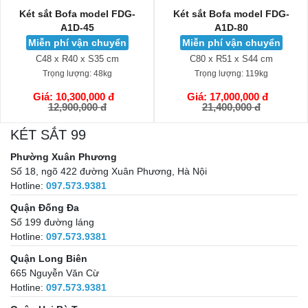
Két sắt Bofa model FDG-
Két sắt Liberty LB58-S9-
A1D-80
PRO-G
Miễn phí vận chuyển
Miễn phí vận chuyển
C80 x R51 x S44 cm
C58 x R43 x S39 cm
Trọng lượng:
119kg
Trọng lượng:
71kg
Giá: 17,000,000 đ
Giá: 18,500,000 đ
GIỎ HÀNG
GIỎ HÀNG
21,400,000 đ
25,900,000 đ
KÉT SẮT 99
Phường Xuân Phương
Số 18, ngõ 422 đường Xuân Phương, Hà Nội
Hotline:
097.573.9381
Quận Đống Đa
Số 199 đường láng
Hotline:
097.573.9381
Quận Long Biên
665 Nguyễn Văn Cừ
Hotline:
097.573.9381