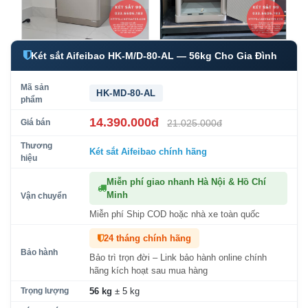
Két sắt Aifeibao HK-M/D-80-AL — 56kg Cho Gia Đình
Mã sản
HK-MD-80-AL
phẩm
14.390.000đ
Giá bán
21.025.000đ
Thương
Két sắt Aifeibao
chính hãng
hiệu
Miễn phí giao nhanh Hà Nội & Hồ Chí
Minh
Vận chuyển
Miễn phí Ship COD hoặc nhà xe toàn quốc
24 tháng chính hãng
Bảo hành
Bảo trì trọn đời – Link bảo hành online chính
hãng kích hoạt sau mua hàng
Trọng lượng
56 kg
± 5 kg