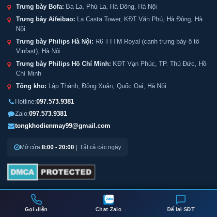
Trưng bày Bofa:
Ba La, Phú La, Hà Đông, Hà Nội
Trưng bày Aifeibao:
La Casta Tower, KĐT Văn Phú, Hà Đông, Hà
Nội
Trưng bày Philips Hà Nội:
R6 TTTM Royal (cạnh trưng bày ô tô
Vinfast), Hà Nội
Trưng bày Philips Hồ Chí Minh:
KĐT Vạn Phúc, TP. Thủ Đức, Hồ
Chí Minh
Tổng kho:
Lập Thành, Đông Xuân, Quốc Oai, Hà Nội
Hotline:
097.573.9381
Zalo:
097.573.9381
tongkhodienmay99@gmail.com
Mở cửa:
8:00 - 20:00
| Tất cả các ngày
© 2026
Két Sắt 99
– Tổng kho két sắt chính hãng. All Rights Reserved.
Gọi điện
Chat Zalo
Để lại SĐT