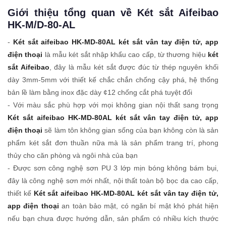
Giới thiệu tổng quan về Két sắt Aifeibao
HK-M/D-80-AL
-
Két sắt aifeibao HK-MD-80AL két sắt vân tay điện tử, app
điện thoại
là mẫu két sắt nhập khẩu cao cấp, từ thương hiệu
két
sắt Aifeibao
, đây là mẫu két sắt được đúc từ thép nguyên khối
dày 3mm-5mm với thiết kế chắc chắn chống cậy phá, hệ thống
bản lề làm bằng inox đặc dày ¢12 chống cắt phá tuyệt đối
- Với màu sắc phù hợp với mọi không gian nội thất sang trọng
Két sắt aifeibao HK-MD-80AL két sắt vân tay điện tử, app
điện thoại
sẽ làm tôn không gian sống của bạn không còn là sản
phẩm két sắt đơn thuần nữa mà là sản phẩm trang trí, phong
thủy cho căn phòng và ngôi nhà của bạn
- Được sơn công nghệ sơn PU 3 lớp mịn bóng không bám bụi,
đây là công nghệ sơn mới nhất, nội thất toàn bộ bọc da cao cấp,
thiết kế
Két sắt aifeibao HK-MD-80AL két sắt vân tay điện tử,
app điện thoại
an toàn bảo mật, có ngăn bí mật khó phát hiện
nếu bạn chưa được hướng dẫn, sản phẩm có nhiều kích thước