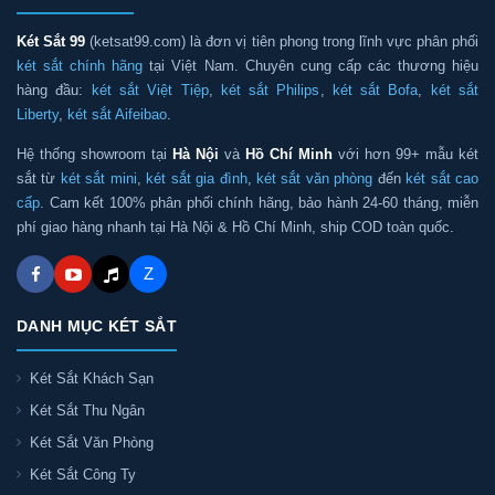
Két Sắt 99
(ketsat99.com) là đơn vị tiên phong trong lĩnh vực phân phối
két sắt chính hãng
tại Việt Nam. Chuyên cung cấp các thương hiệu
hàng đầu:
két sắt Việt Tiệp
,
két sắt Philips
,
két sắt Bofa
,
két sắt
Liberty
,
két sắt Aifeibao
.
Hệ thống showroom tại
Hà Nội
và
Hồ Chí Minh
với hơn 99+ mẫu két
sắt từ
két sắt mini
,
két sắt gia đình
,
két sắt văn phòng
đến
két sắt cao
cấp
. Cam kết 100% phân phối chính hãng, bảo hành 24-60 tháng, miễn
phí giao hàng nhanh tại Hà Nội & Hồ Chí Minh, ship COD toàn quốc.
Z
DANH MỤC KÉT SẮT
Két Sắt Khách Sạn
Két Sắt Thu Ngân
Két Sắt Văn Phòng
Két Sắt Công Ty