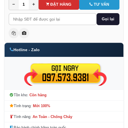
−
+
ĐẶT HÀNG
TƯ VẤN
Gọi lại
Hotline - Zalo
Tồn kho:
Còn hàng
Tình trạng:
Mới 100%
Tính năng:
An Toàn - Chống Cháy
Bảo hành chính hãng toàn quốc