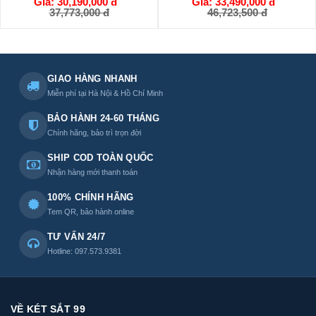
Giá: 30,190,000 đ
Giá: 33,490,000 đ
GIỎ HÀNG
GIỎ HÀNG
37,773,000 đ
46,723,500 đ
GIAO HÀNG NHANH
Miễn phí tại Hà Nội & Hồ Chí Minh
BẢO HÀNH 24-60 THÁNG
Chính hãng, bảo trì trọn đời
SHIP COD TOÀN QUỐC
Nhận hàng mới thanh toán
100% CHÍNH HÃNG
Tem QR, bảo hành online
TƯ VẤN 24/7
Hotline: 097.573.9381
VỀ KÉT SẮT 99