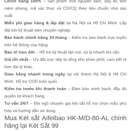
Chính hãng 100%
– Sản phẩm mới nguyên kiện, đầy đủ tem
niêm phong, mã xác thực và CO/CQ theo tiêu chuẩn nhà sản
xuất.
Miễn phí giao hàng & lắp đặt
tại Hà Nội và Hồ Chí Minh. Lắp
đặt bởi kỹ thuật viên chuyên nghiệp.
Bảo hành chính hãng 24 tháng
– Kiểm tra bảo hành trực tuyến
trên hệ thống của hãng.
Bảo trì trọn đời
– Hỗ trợ kỹ thuật tận nơi, xử lý nhanh khi cần.
Giá tốt nhất
– Ưu đãi trực tiếp từ tổng kho phân phối, cam kết rẻ
hơn đại lý khác.
Giao hàng nhanh trong ngày
tại nội thành Hà Nội & Hồ Chí
Minh. Hỗ trợ COD toàn quốc.
Kiểm tra trước khi thanh toán
– Đảm bảo minh bạch, đầy đủ
quyền lợi khách hàng.
Tư vấn 24/7
– Đội ngũ chuyên gia két sắt hỗ trợ chọn mẫu phù
hợp và hướng dẫn sử dụng.
Mua Két sắt Aifeibao HK-M/D-80-AL chính
hãng tại Két Sắt 99