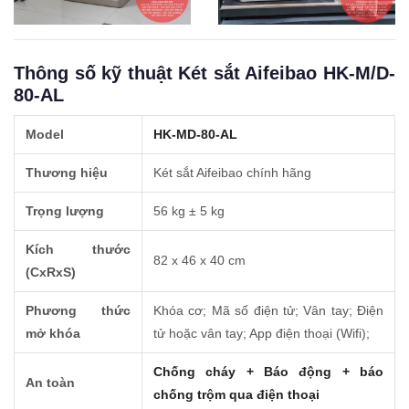
Thông số kỹ thuật Két sắt Aifeibao HK-M/D-
80-AL
Model
HK-MD-80-AL
Thương hiệu
Két sắt Aifeibao chính hãng
Trọng lượng
56 kg ± 5 kg
Kích thước
82 x 46 x 40 cm
(CxRxS)
Phương thức
Khóa cơ; Mã số điện tử; Vân tay; Điện
mở khóa
tử hoặc vân tay; App điện thoại (Wifi);
Chống cháy + Báo động + báo
An toàn
chống trộm qua điện thoại