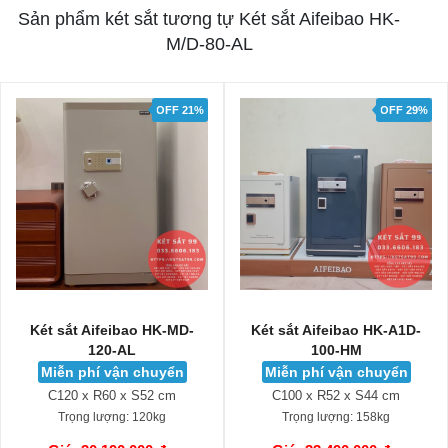
Sản phẩm két sắt tương tự Két sắt Aifeibao HK-
M/D-80-AL
OFF 21%
OFF 29%
Két sắt Aifeibao HK-MD-
Két sắt Aifeibao HK-A1D-
120-AL
100-HM
Miễn phí vận chuyển
Miễn phí vận chuyển
C120 x R60 x S52 cm
C100 x R52 x S44 cm
Trọng lượng:
120kg
Trọng lượng:
158kg