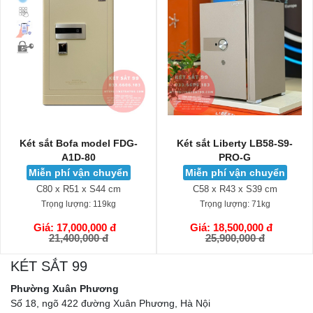
Két sắt Bofa model FDG-
Két sắt Liberty LB58-S9-
A1D-80
PRO-G
Miễn phí vận chuyển
Miễn phí vận chuyển
C80 x R51 x S44 cm
C58 x R43 x S39 cm
Trọng lượng:
119kg
Trọng lượng:
71kg
Giá: 17,000,000 đ
Giá: 18,500,000 đ
GIỎ HÀNG
GIỎ HÀNG
21,400,000 đ
25,900,000 đ
KÉT SẮT 99
Phường Xuân Phương
Số 18, ngõ 422 đường Xuân Phương, Hà Nội