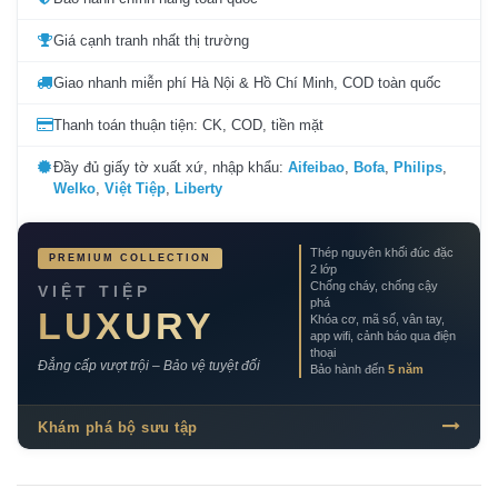
Giá cạnh tranh nhất thị trường
Giao nhanh miễn phí Hà Nội & Hồ Chí Minh, COD toàn quốc
Thanh toán thuận tiện: CK, COD, tiền mặt
Đầy đủ giấy tờ xuất xứ, nhập khẩu:
Aifeibao
,
Bofa
,
Philips
,
Welko
,
Việt Tiệp
,
Liberty
Thép nguyên khối đúc đặc
PREMIUM COLLECTION
2 lớp
Chống cháy, chống cậy
VIỆT TIỆP
phá
LUXURY
Khóa cơ, mã số, vân tay,
app wifi, cảnh báo qua điện
thoại
Đẳng cấp vượt trội – Bảo vệ tuyệt đối
Bảo hành đến
5 năm
Khám phá bộ sưu tập