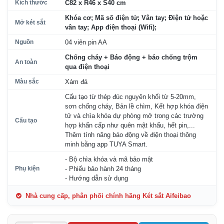
Kích thước
C82 x R46 x S40 cm
Khóa cơ; Mã số điện tử; Vân tay; Điện tử hoặc
Mở két sắt
vân tay; App điện thoại (Wifi);
Nguồn
04 viên pin AA
Chống cháy + Báo động + báo chống trộm
An toàn
qua điện thoại
Màu sắc
Xám đá
Cấu tạo từ thép đúc nguyên khối từ 5-20mm,
sơn chống cháy, Bản lề chìm, Kết hợp khóa điện
tử và chìa khóa dự phòng mở trong các trường
Cấu tạo
hợp khẩn cấp như quên mật khẩu, hết pin,...
Thêm tính năng báo động về điện thoại thông
minh bằng app TUYA Smart.
- Bộ chìa khóa và mã bảo mật
Phụ kiện
- Phiếu bảo hành 24 tháng
- Hướng dẫn sử dụng
Nhà cung cấp, phân phối chính hãng Két sắt Aifeibao