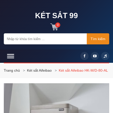
KÉT SẮT 99
0
Tìm kiếm
Trang chủ
Két sắt Aifeibao
Két sắt Aifeibao HK-M/D-80-AL