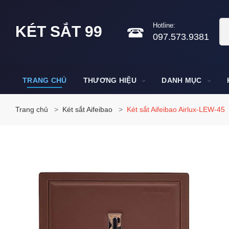
Hotline:
KÉT SẮT 99
097.573.9381
TRANG CHỦ
THƯƠNG HIỆU
DANH MỤC
Trang chủ
Két sắt Aifeibao
Két sắt Aifeibao Airlux-LEW-45