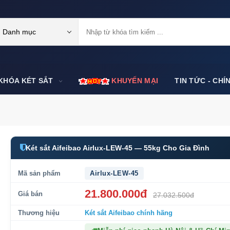
Danh mục
KHÓA KÉT SẮT
KHUYẾN MẠI
TIN TỨC - CHÍ
Két sắt Aifeibao Airlux-LEW-45 — 55kg Cho Gia Đình
Mã sản phẩm
Airlux-LEW-45
21.800.000đ
Giá bán
27.032.500đ
Thương hiệu
Két sắt Aifeibao
chính hãng