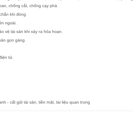
oan, chống cắt, chống cạy phá.
chắn khi đóng.
ên ngoài.
ảo vệ tài sản khi xảy ra hỏa hoạn.
 sản gọn gàng.
iện tử.
 - cất giữ tài sản, tiền mặt, tài liệu quan trọng