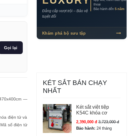
LUXURY
thoại
Bảo hành đến
5 năm
Đẳng cấp vượt trội – Bảo vệ
tuyệt đối
Khám phá bộ sưu tập
Gọi lại
KÉT SẮT BÁN CHẠY
NHẤT
70x470x400cm —
Két sắt việt tiệp
K54C khóa cơ
hóa điện tử và
2,390,000 đ
3,723,000 đ
 Mã số điện tử
Bảo hành:
24 tháng