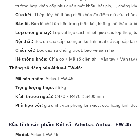
trường hợp khẩn cấp như quên mật khẩu, hết pin,..., chống kh
Cửa két:
Thép dày, hệ thống chốt khóa đa điểm giữ cửa chắc 
Bản lề:
Bản lề chốt ẩn bên trong thân két, không thể tháo từ b
Lớp chống cháy:
Lớp vật liệu cách nhiệt giữa các lớp thép, b
Nội thất:
Bọc da cao cấp, có ngăn kệ linh hoạt để sắp xếp tài
Chân két:
Bọc cao su chống trượt, bảo vệ sàn nhà.
Hệ thống khóa:
Chìa cơ + Mã số điện tử + Vân tay + Vân tay đ
Thông số riêng của Airlux-LEW-45:
Mã sản phẩm:
Airlux-LEW-45
Trọng lượng thực:
55 kg
Kích thước ngoài:
C470 × R470 × S400 mm
Phù hợp với:
gia đình, văn phòng làm việc, cửa hàng kinh doanh
Đặc tính sản phẩm Két sắt Aifeibao Airlux-LEW-45
Model:
Airlux-LEW-45