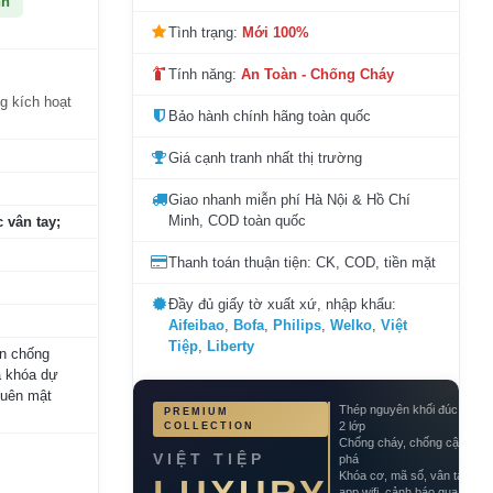
nh
Tình trạng:
Mới 100%
Tính năng:
An Toàn - Chống Cháy
ng kích hoạt
Bảo hành chính hãng toàn quốc
Giá cạnh tranh nhất thị trường
Giao nhanh miễn phí Hà Nội & Hồ Chí
Minh, COD toàn quốc
 vân tay;
Thanh toán thuận tiện: CK, COD, tiền mặt
Đầy đủ giấy tờ xuất xứ, nhập khẩu:
Aifeibao
,
Bofa
,
Philips
,
Welko
,
Việt
Tiệp
,
Liberty
ơn chống
a khóa dự
quên mật
Thép nguyên khối đúc đặc
PREMIUM
2 lớp
COLLECTION
Chống cháy, chống cậy
VIỆT TIỆP
phá
Khóa cơ, mã số, vân tay,
app wifi, cảnh báo qua điện