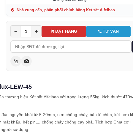
Nhà cung cấp, phân phối chính hãng Két sắt Aifeibao
−
+
ĐẶT HÀNG
TƯ VẤN
irlux-LEW-45
ủa thương hiệu Két sắt Aifeibao với trọng lượng 55kg, kích thước 4
ép đúc nguyên khối từ 5-20mm, sơn chống cháy, bản lề chìm, kết hợp k
mật khẩu, hết pin,... chống cháy chống cạy phá. Tích hợp Chìa cơ +
o người sử dụng.