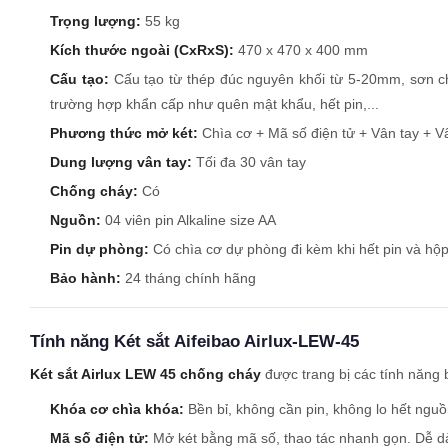
Trọng lượng:
55 kg
Kích thước ngoài (CxRxS):
470 x 470 x 400 mm
Cấu tạo:
Cấu tạo từ thép đúc nguyên khối từ 5-20mm, sơn ch
trường hợp khẩn cấp như quên mật khẩu, hết pin,...
Phương thức mở két:
Chìa cơ + Mã số điện tử + Vân tay + Vâ
Dung lượng vân tay:
Tối đa 30 vân tay
Chống cháy:
Có
Nguồn:
04 viên pin Alkaline size AA
Pin dự phòng:
Có chìa cơ dự phòng đi kèm khi hết pin và hộp 
Bảo hành:
24 tháng chính hãng
Tính năng Két sắt Aifeibao Airlux-LEW-45
Két sắt Airlux LEW 45 chống cháy
được trang bị các tính năng 
Khóa cơ chìa khóa:
Bền bỉ, không cần pin, không lo hết nguồ
Mã số điện tử:
Mở két bằng mã số, thao tác nhanh gọn. Dễ dà