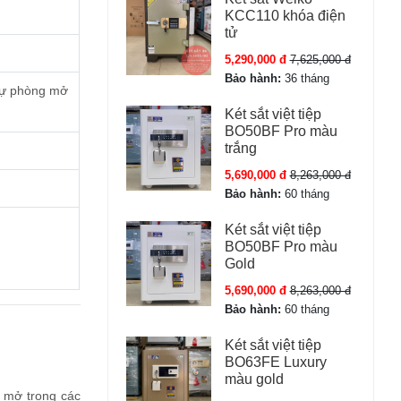
KCC110 khóa điện
tử
5,290,000 đ
7,625,000 đ
Bảo hành:
36 tháng
 dự phòng mở
Két sắt việt tiệp
BO50BF Pro màu
trắng
5,690,000 đ
8,263,000 đ
Bảo hành:
60 tháng
Két sắt việt tiệp
BO50BF Pro màu
Gold
5,690,000 đ
8,263,000 đ
Bảo hành:
60 tháng
Két sắt việt tiệp
BO63FE Luxury
màu gold
g mở trong các