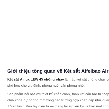
Giới thiệu tổng quan về Két sắt Aifeibao A
Két sắt Airlux LEW 45 chống cháy
là mẫu két sắt chống cháy c
phù hợp cho gia đình, phòng ngủ, văn phòng nhỏ.
Sản phẩm nổi bật với thiết kế chắc chắn, thân két cấu tạo từ th
chìa khóa dự phòng mở trong các trường hợp khẩn cấp như quên 
+ Vân tay + Vân tay điện tử — mang lại sự tiện lợi và bảo mật ch