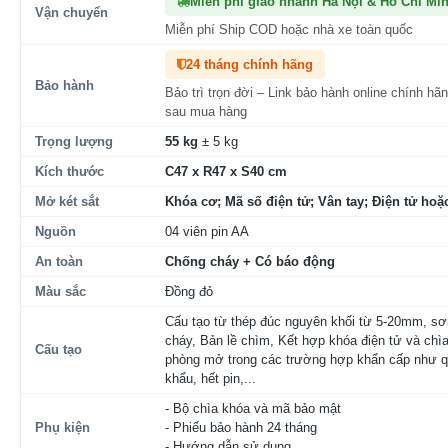
Miễn phí giao nhanh Hà Nội & Hồ Chí Mi
Vận chuyển
Miễn phí Ship COD hoặc nhà xe toàn quốc
24 tháng chính hãng
Bảo hành
Bảo trì trọn đời – Link bảo hành online chính hã
sau mua hàng
Trọng lượng
55 kg
± 5 kg
Kích thước
C47 x R47 x S40 cm
Mở két sắt
Khóa cơ; Mã số điện tử; Vân tay; Điện tử hoặc
Nguồn
04 viên pin AA
An toàn
Chống cháy + Có báo động
Màu sắc
Đồng đỏ
Cấu tạo từ thép đúc nguyên khối từ 5-20mm, s
cháy, Bản lề chìm, Kết hợp khóa điện tử và chì
Cấu tạo
phòng mở trong các trường hợp khẩn cấp như 
khẩu, hết pin,...
- Bộ chìa khóa và mã bảo mật
Phụ kiện
- Phiếu bảo hành 24 tháng
- Hướng dẫn sử dụng