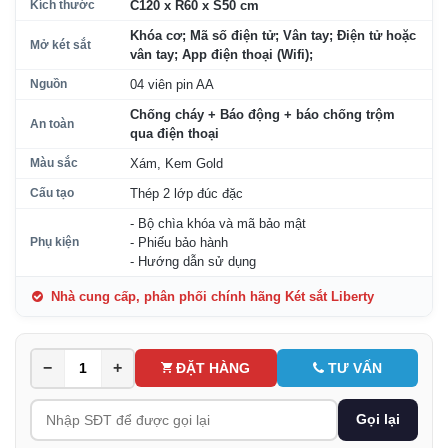
Kích thước
C120 x R60 x S50 cm
Khóa cơ; Mã số điện tử; Vân tay; Điện tử hoặc
Mở két sắt
vân tay; App điện thoại (Wifi);
Nguồn
04 viên pin AA
Chống cháy + Báo động + báo chống trộm
An toàn
qua điện thoại
Màu sắc
Xám, Kem Gold
Cấu tạo
Thép 2 lớp đúc đặc
- Bộ chìa khóa và mã bảo mật
Phụ kiện
- Phiếu bảo hành
- Hướng dẫn sử dụng
Nhà cung cấp, phân phối chính hãng Két sắt Liberty
−
+
ĐẶT HÀNG
TƯ VẤN
Gọi lại