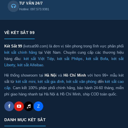
TƯ VẤN 24/7
Hotline: 097.573.9381
VỀ KÉT SẮT 99
Két Sắt 99
(ketsat99.com) là đơn vị tiên phong trong lĩnh vực phân phối
két sắt chính hãng
tại Việt Nam. Chuyên cung cấp các thương hiệu
hàng đầu:
két sắt Việt Tiệp
,
két sắt Philips
,
két sắt Bofa
,
két sắt
Liberty
,
két sắt Aifeibao
.
Hệ thống showroom tại
Hà Nội
và
Hồ Chí Minh
với hơn 99+ mẫu két
sắt từ
két sắt mini
,
két sắt gia đình
,
két sắt văn phòng
đến
két sắt cao
cấp
. Cam kết 100% phân phối chính hãng, bảo hành 24-60 tháng, miễn
phí giao hàng nhanh tại Hà Nội & Hồ Chí Minh, ship COD toàn quốc.
Z
DANH MỤC KÉT SẮT