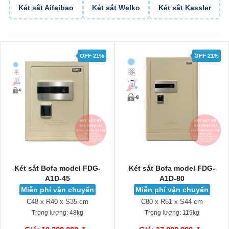
Két sắt Aifeibao
Két sắt Welko
Két sắt Kassler
OFF 21%
OFF 29%
Két sắt Bofa model FDG-
Két sắt Liberty LB58-S9-
A1D-80
PRO-G
Miễn phí vận chuyển
Miễn phí vận chuyển
C80 x R51 x S44 cm
C58 x R43 x S39 cm
Trọng lượng:
119kg
Trọng lượng:
71kg