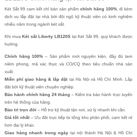
Két Sắt 99 cam kết chỉ bán sản phẩm
chính hãng 100%
, đi kèm
dịch vụ lắp đặt tại nhà bởi đội ngũ kỹ thuật viên có kinh nghiệm
nhiều năm trong ngành két sắt.
Khi mua
Két sắt Liberty LB120S
tại Két Sắt 99, quý khách được
hưởng:
Chính hãng 100%
– Sản phẩm mới nguyên kiện, đầy đủ tem
niêm phong, mã xác thực và CO/CQ theo tiêu chuẩn nhà sản
xuất.
Miễn phí giao hàng & lắp đặt
tại Hà Nội và Hồ Chí Minh. Lắp
đặt bởi kỹ thuật viên chuyên nghiệp.
Bảo hành chính hãng 24 tháng
– Kiểm tra bảo hành trực tuyến
trên hệ thống của hãng.
Bảo trì trọn đời
– Hỗ trợ kỹ thuật tận nơi, xử lý nhanh khi cần.
Giá tốt nhất
– Ưu đãi trực tiếp từ tổng kho phân phối, cam kết rẻ
hơn đại lý khác.
Giao hàng nhanh trong ngày
tại nội thành Hà Nội & Hồ Chí