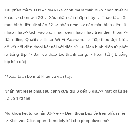
Tải phần mềm TUYA SMART-> chọn thêm thiết bị -> chọn thiết bị
khác -> chọn wifi 2G-> Xác nhận cài nhấp nháy -> Thao tác trên
màn hình điện tử nhấn 22 -> nhấn reset -> đèn màn hình điện tử
nhấp nháy->Kích vào xác nhận đèn nhấp nháy trên điện thoại ->
Bấm Bling Quality-> Enter Wi-Fi Password -> Tiếp theo đợi 1 lúc
để kết nối điện thoại kết nối với điện tử. -> Màn hình điện tử phát
ra tiếng Bip -> Bạn đã thao tác thành công.-> Hoàn tất ( 1 tiếng
bip kéo dài)
4/ Xóa toàn bộ mật khẩu và vân tay:
Nhấn nút reset phía sau cánh cửa giữ 3 đến 5 giây-> mật khẩu sẽ
trả về 123456
Mở khóa két từ xa: ấn 00-> # -> Điện thoại báo về trên phần mềm
-> Kích vào Click open Remotely két cho phép được mở