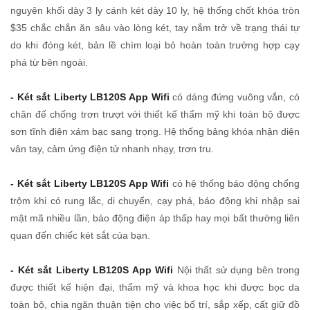
nguyên khối dày 3 ly cánh két dày 10 ly, hệ thống chốt khóa tròn
$35 chắc chắn ăn sâu vào lòng két, tay nắm trở về trạng thái tự
do khi đóng két, bản lề chìm loại bỏ hoàn toàn trường hợp cạy
phá từ bên ngoài.
- Két sắt Liberty LB120S App Wifi
có dáng đứng vuông vắn, có
chân đế chống trơn trượt với thiết kế thẩm mỹ khi toàn bộ được
sơn tĩnh điện xám bạc sang trọng. Hệ thống bảng khóa nhận diện
vân tay, cảm ứng điện tử nhanh nhạy, trơn tru.
- Két sắt Liberty LB120S App Wifi
có hệ thống báo động chống
trộm khi có rung lắc, di chuyển, cạy phá, báo động khi nhập sai
mật mã nhiều lần, báo động điện áp thấp hay mọi bất thường liên
quan đến chiếc két sắt của bạn.
- Két sắt Liberty LB120S App Wifi
Nội thất sử dụng bên trong
được thiết kế hiện đại, thẩm mỹ và khoa học khi được bọc da
toàn bộ, chia ngăn thuận tiện cho việc bố trí, sắp xếp, cất giữ đồ