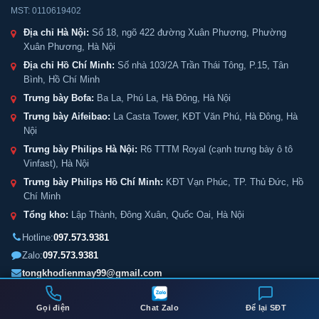
MST: 0110619402
Địa chỉ Hà Nội:
Số 18, ngõ 422 đường Xuân Phương, Phường
Xuân Phương, Hà Nội
Địa chỉ Hồ Chí Minh:
Số nhà 103/2A Trần Thái Tông, P.15, Tân
Bình, Hồ Chí Minh
Trưng bày Bofa:
Ba La, Phú La, Hà Đông, Hà Nội
Trưng bày Aifeibao:
La Casta Tower, KĐT Văn Phú, Hà Đông, Hà
Nội
Trưng bày Philips Hà Nội:
R6 TTTM Royal (cạnh trưng bày ô tô
Vinfast), Hà Nội
Trưng bày Philips Hồ Chí Minh:
KĐT Vạn Phúc, TP. Thủ Đức, Hồ
Chí Minh
Tổng kho:
Lập Thành, Đông Xuân, Quốc Oai, Hà Nội
Hotline:
097.573.9381
Zalo:
097.573.9381
tongkhodienmay99@gmail.com
Mở cửa:
8:00 - 20:00
| Tất cả các ngày
Gọi điện
Chat Zalo
Để lại SĐT