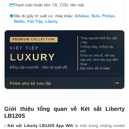
Thanh toán thuận tiện: CK, COD, tiền mặt
Đầy đủ giấy tờ xuất xứ, nhập khẩu:
Aifeibao
,
Bofa
,
Philips
,
Welko
,
Việt Tiệp
,
Liberty
Thép nguyên khối đúc đặc
PREMIUM COLLECTION
2 lớp
Chống cháy, chống cậy
VIỆT TIỆP
phá
LUXURY
Khóa cơ, mã số, vân tay,
app wifi, cảnh báo qua điện
thoại
Đẳng cấp vượt trội – Bảo vệ tuyệt đối
Bảo hành đến
5 năm
Khám phá bộ sưu tập
Giới thiệu tổng quan về Két sắt Liberty
LB120S
- Két sắt Liberty LB120S App Wifi
là một trong những model