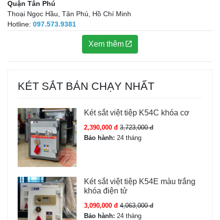
Quận Tân Phú
Thoại Ngọc Hầu, Tân Phú, Hồ Chí Minh
Hotline:
097.573.9381
Xem thêm
KÉT SẮT BÁN CHẠY NHẤT
Két sắt việt tiệp K54C khóa cơ
2,390,000 đ
3,723,000 đ
Bảo hành:
24 tháng
Két sắt việt tiệp K54E màu trắng
khóa điện tử
3,090,000 đ
4,063,000 đ
Bảo hành:
24 tháng