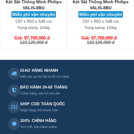
Két Sắt Thông Minh Philips
Két sắt Liberty LB120S
VALIS-8BU
Miễn phí vận chuyển
Miễn phí vận chuyển
C120 x R60 x S50 cm
C87 x R53 x S48 cm
Trọng lượng:
164kg
Trọng lượng:
163kg
Giá: 36,300,000 đ
GIỎ HÀNG
49,000,000 đ
Giá: 97,700,000 đ
GIỎ HÀNG
122,125,000 đ
GIAO HÀNG NHANH
Miễn phí tại Hà Nội & Hồ Chí Minh
BẢO HÀNH 24-60 THÁNG
Chính hãng, bảo trì trọn đời
SHIP COD TOÀN QUỐC
Nhận hàng mới thanh toán
100% CHÍNH HÃNG
Tem QR, bảo hành online