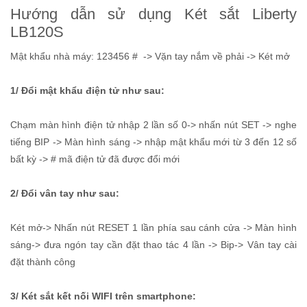
Hướng dẫn sử dụng Két sắt Liberty
LB120S
Mật khẩu nhà máy: 123456 # -> Vặn tay nắm về phải -> Két mở
1/ Đổi mật khẩu điện tử như sau:
Chạm màn hình điện tử nhập 2 lần số 0-> nhấn nút SET -> nghe
tiếng BIP -> Màn hình sáng -> nhập mật khẩu mới từ 3 đến 12 số
bất kỳ -> # mã điện tử đã được đổi mới
2/ Đổi vân tay như sau:
Két mở-> Nhấn nút RESET 1 lần phía sau cánh cửa -> Màn hình
sáng-> đưa ngón tay cần đặt thao tác 4 lần -> Bip-> Vân tay cài
đặt thành công
3/ Két sắt kết nối WIFI trên smartphone: