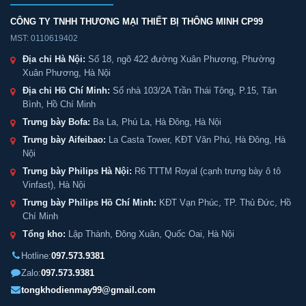
CÔNG TY TNHH THƯƠNG MẠI THIẾT BỊ THÔNG MINH CP99
MST: 0110619402
Địa chỉ Hà Nội:
Số 18, ngõ 422 đường Xuân Phương, Phường
Xuân Phương, Hà Nội
Địa chỉ Hồ Chí Minh:
Số nhà 103/2A Trần Thái Tông, P.15, Tân
Bình, Hồ Chí Minh
Trưng bày Bofa:
Ba La, Phú La, Hà Đông, Hà Nội
Trưng bày Aifeibao:
La Casta Tower, KĐT Văn Phú, Hà Đông, Hà
Nội
Trưng bày Philips Hà Nội:
R6 TTTM Royal (cạnh trưng bày ô tô
Vinfast), Hà Nội
Trưng bày Philips Hồ Chí Minh:
KĐT Vạn Phúc, TP. Thủ Đức, Hồ
Chí Minh
Tổng kho:
Lập Thành, Đông Xuân, Quốc Oai, Hà Nội
Hotline:
097.573.9381
Zalo:
097.573.9381
tongkhodienmay99@gmail.com