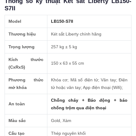
Thông số kỹ thuật Két sắt Liberty LB150-
S7II
Model
LB150-S7II
Thương hiệu
Két sắt Liberty chính hãng
Trọng lượng
257 kg ± 5 kg
Kích thước
150 x 63 x 55 cm
(CxRxS)
Phương thức
Khóa cơ; Mã số điện tử; Vân tay; Điện
mở khóa
tử hoặc vân tay; App điện thoại (Wifi);
Chống cháy + Báo động + báo
An toàn
chống trộm qua điện thoại
Màu sắc
Gold, Xám
Cấu tạo
Thép nguyên khối