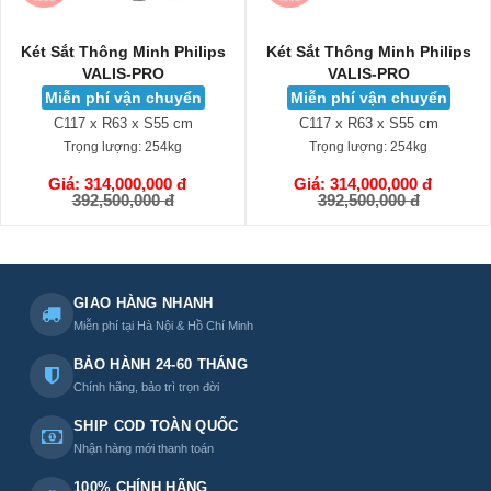
Két Sắt Thông Minh Philips
Két Sắt Thông Minh Philips
VALIS-PRO
VALIS-PRO
Miễn phí vận chuyển
Miễn phí vận chuyển
C117 x R63 x S55 cm
C117 x R63 x S55 cm
Trọng lượng:
254kg
Trọng lượng:
254kg
Giá: 314,000,000 đ
Giá: 314,000,000 đ
GIỎ HÀNG
GIỎ HÀNG
392,500,000 đ
392,500,000 đ
GIAO HÀNG NHANH
Miễn phí tại Hà Nội & Hồ Chí Minh
BẢO HÀNH 24-60 THÁNG
Chính hãng, bảo trì trọn đời
SHIP COD TOÀN QUỐC
Nhận hàng mới thanh toán
100% CHÍNH HÃNG