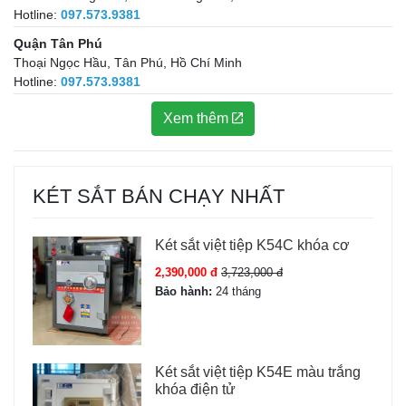
Hotline:
097.573.9381
Quận Tân Phú
Thoại Ngọc Hầu, Tân Phú, Hồ Chí Minh
Hotline:
097.573.9381
Xem thêm
KÉT SẮT BÁN CHẠY NHẤT
Két sắt việt tiệp K54C khóa cơ
2,390,000 đ
3,723,000 đ
Bảo hành:
24 tháng
Két sắt việt tiệp K54E màu trắng
khóa điện tử