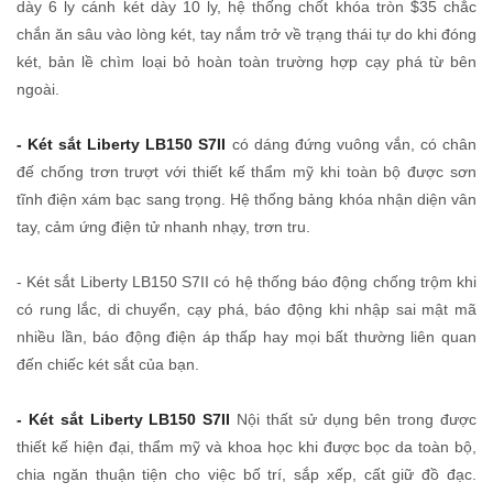
dày 6 ly cánh két dày 10 ly, hệ thống chốt khóa tròn $35 chắc
chắn ăn sâu vào lòng két, tay nắm trở về trạng thái tự do khi đóng
két, bản lề chìm loại bỏ hoàn toàn trường hợp cạy phá từ bên
ngoài.
- Két sắt Liberty LB150 S7II
có dáng đứng vuông vắn, có chân
đế chống trơn trượt với thiết kế thẩm mỹ khi toàn bộ được sơn
tĩnh điện xám bạc sang trọng. Hệ thống bảng khóa nhận diện vân
tay, cảm ứng điện tử nhanh nhạy, trơn tru.
- Két sắt Liberty LB150 S7II có hệ thống báo động chống trộm khi
có rung lắc, di chuyển, cạy phá, báo động khi nhập sai mật mã
nhiều lần, báo động điện áp thấp hay mọi bất thường liên quan
đến chiếc két sắt của bạn.
- Két sắt Liberty LB150 S7II
Nội thất sử dụng bên trong được
thiết kế hiện đại, thẩm mỹ và khoa học khi được bọc da toàn bộ,
chia ngăn thuận tiện cho việc bố trí, sắp xếp, cất giữ đồ đạc.