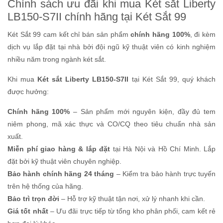
Chính sách ưu đãi khi mua Két sắt Liberty
LB150-S7II chính hãng tại Két Sắt 99
Két Sắt 99 cam kết chỉ bán sản phẩm
chính hãng 100%
, đi kèm
dịch vụ lắp đặt tại nhà bởi đội ngũ kỹ thuật viên có kinh nghiệm
nhiều năm trong ngành két sắt.
Khi mua
Két sắt Liberty LB150-S7II
tại Két Sắt 99, quý khách
được hưởng:
Chính hãng 100%
– Sản phẩm mới nguyên kiện, đầy đủ tem
niêm phong, mã xác thực và CO/CQ theo tiêu chuẩn nhà sản
xuất.
Miễn phí giao hàng & lắp đặt
tại Hà Nội và Hồ Chí Minh. Lắp
đặt bởi kỹ thuật viên chuyên nghiệp.
Bảo hành chính hãng 24 tháng
– Kiểm tra bảo hành trực tuyến
trên hệ thống của hãng.
Bảo trì trọn đời
– Hỗ trợ kỹ thuật tận nơi, xử lý nhanh khi cần.
Giá tốt nhất
– Ưu đãi trực tiếp từ tổng kho phân phối, cam kết rẻ