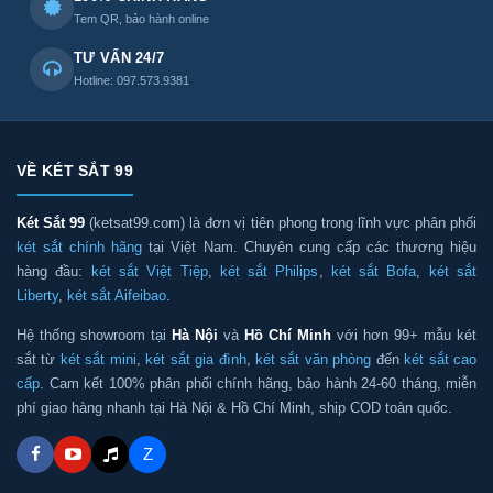
Tem QR, bảo hành online
TƯ VẤN 24/7
Hotline: 097.573.9381
VỀ KÉT SẮT 99
Két Sắt 99
(ketsat99.com) là đơn vị tiên phong trong lĩnh vực phân phối
két sắt chính hãng
tại Việt Nam. Chuyên cung cấp các thương hiệu
hàng đầu:
két sắt Việt Tiệp
,
két sắt Philips
,
két sắt Bofa
,
két sắt
Liberty
,
két sắt Aifeibao
.
Hệ thống showroom tại
Hà Nội
và
Hồ Chí Minh
với hơn 99+ mẫu két
sắt từ
két sắt mini
,
két sắt gia đình
,
két sắt văn phòng
đến
két sắt cao
cấp
. Cam kết 100% phân phối chính hãng, bảo hành 24-60 tháng, miễn
phí giao hàng nhanh tại Hà Nội & Hồ Chí Minh, ship COD toàn quốc.
Z