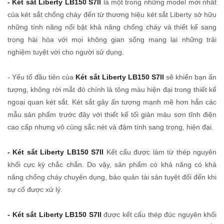
- Két sắt Liberty LB150 S7II
là một trong những model mới nhất
của két sắt chống cháy đến từ thương hiệu két sắt Liberty sở hữu
những tính năng nổi bật khả năng chống cháy và thiết kế sang
trọng hài hòa với mọi không gian sống mang lại những trải
nghiệm tuyệt vời cho người sử dụng.
- Yếu tố đầu tiên của
Két sắt Liberty LB150 S7II
sẽ khiến bạn ấn
tượng, không rời mắt đó chính là tông màu hiện đại trong thiết kế
ngoại quan két sắt. Két sắt gây ấn tượng mạnh mẽ hơn hẳn các
mẫu sản phẩm trước đây với thiết kế tối giản màu sơn tĩnh điện
cao cấp nhưng vô cùng sắc nét và đậm tính sang trọng, hiện đại.
- Két sắt Liberty LB150 S7II
Kết cấu được làm từ thép nguyên
khối cực kỳ chắc chắn. Do vậy, sản phẩm có khả năng có khả
năng chống cháy chuyên dụng, bảo quản tài sản tuyệt đối đến khi
sự cố được xử lý.
- Két sắt Liberty LB150 S7II
được kết cấu thép đúc nguyên khối