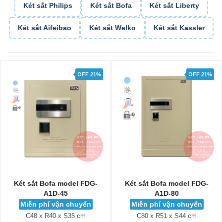
Két sắt Philips
Két sắt Bofa
Két sắt Liberty
Két sắt Aifeibao
Két sắt Welko
Két sắt Kassler
OFF 21%
OFF 21%
Két sắt Bofa model FDG-
Két sắt Bofa model FDG-
A1D-45
A1D-80
Miễn phí vận chuyển
Miễn phí vận chuyển
C48 x R40 x S35 cm
C80 x R51 x S44 cm