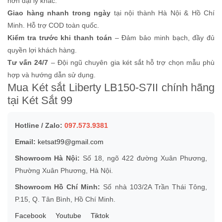
hơn đại lý khác.
Giao hàng nhanh trong ngày
tại nội thành Hà Nội & Hồ Chí
Minh. Hỗ trợ COD toàn quốc.
Kiểm tra trước khi thanh toán
– Đảm bảo minh bạch, đầy đủ
quyền lợi khách hàng.
Tư vấn 24/7
– Đội ngũ chuyên gia két sắt hỗ trợ chọn mẫu phù
hợp và hướng dẫn sử dụng.
Mua Két sắt Liberty LB150-S7II chính hãng
tại Két Sắt 99
Hotline / Zalo:
097.573.9381
Email:
ketsat99@gmail.com
Showroom Hà Nội:
Số 18, ngõ 422 đường Xuân Phương,
Phường Xuân Phương, Hà Nội.
Showroom Hồ Chí Minh:
Số nhà 103/2A Trần Thái Tông,
P.15, Q. Tân Bình, Hồ Chí Minh.
Facebook
Youtube
Tiktok