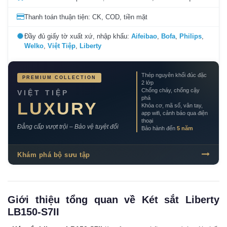
Thanh toán thuận tiện: CK, COD, tiền mặt
Đầy đủ giấy tờ xuất xứ, nhập khẩu:
Aifeibao
,
Bofa
,
Philips
,
Welko
,
Việt Tiệp
,
Liberty
Thép nguyên khối đúc đặc
PREMIUM COLLECTION
2 lớp
Chống cháy, chống cậy
VIỆT TIỆP
phá
LUXURY
Khóa cơ, mã số, vân tay,
app wifi, cảnh báo qua điện
thoại
Đẳng cấp vượt trội – Bảo vệ tuyệt đối
Bảo hành đến
5 năm
Khám phá bộ sưu tập
Giới thiệu tổng quan về Két sắt Liberty
LB150-S7II