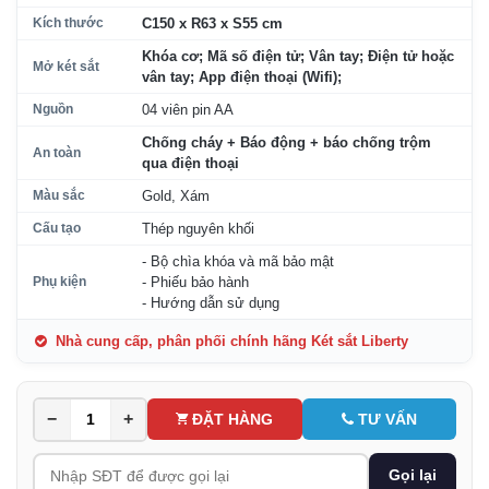
Kích thước
C150 x R63 x S55 cm
Khóa cơ; Mã số điện tử; Vân tay; Điện tử hoặc
Mở két sắt
vân tay; App điện thoại (Wifi);
Nguồn
04 viên pin AA
Chống cháy + Báo động + báo chống trộm
An toàn
qua điện thoại
Màu sắc
Gold, Xám
Cấu tạo
Thép nguyên khối
- Bộ chìa khóa và mã bảo mật
Phụ kiện
- Phiếu bảo hành
- Hướng dẫn sử dụng
Nhà cung cấp, phân phối chính hãng Két sắt Liberty
−
+
ĐẶT HÀNG
TƯ VẤN
Gọi lại