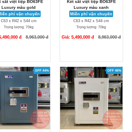
t sắt việt tiệp BO63FE
Két sắt việt tiệp BO63FE
Luxury màu gold
Luxury màu xanh
iễn phí vận chuyển
Miễn phí vận chuyển
C63 x R42 x S44 cm
C63 x R42 x S44 cm
Trọng lượng:
70kg
Trọng lượng:
70kg
5,490,000 đ
8,963,000 đ
Giá: 5,490,000 đ
8,963,000 đ
OFF 44%
OFF 46%