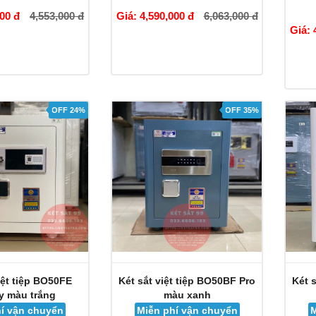
000 đ
4,553,000 đ
Giá: 4,590,000 đ
6,063,000 đ
Giá: 
OFF 24%
OFF 35%
iệt tiệp BO50FE
Két sắt việt tiệp BO50BF Pro
Két 
y màu trắng
màu xanh
í vận chuyển
Miễn phí vận chuyển
M