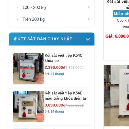
Két sắt việ
mà
100 - 200 kg
Miễn ph
Trên 200 kg
C56 x 
Trọng
Giá: 6,090,
KÉT SẮT BÁN CHẠY NHẤT
Két sắt việt tiệp K54C
khóa cơ
2.390.000đ
3.723.000đ
BH:
24 tháng
Két sắt việt tiệp K54E
màu trắng khóa điện tử
3.090.000đ
4.063.000đ
BH:
24 tháng