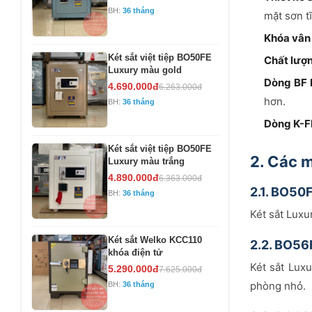
BH:
36 tháng
mặt sơn t
Khóa vân 
Két sắt việt tiệp BO50FE
Chất lượn
Luxury màu gold
Dòng BF 
4.690.000đ
6.263.000đ
hơn.
BH:
36 tháng
Dòng K-F
Két sắt việt tiệp BO50FE
2. Các m
Luxury màu trắng
4.890.000đ
6.363.000đ
2.1. BO50
BH:
36 tháng
Két sắt Luxu
Két sắt Welko KCC110
2.2. BO56
khóa điện tử
Két sắt Lux
5.290.000đ
7.625.000đ
phòng nhỏ.
BH:
36 tháng