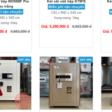
t tiệp BO56BF Pro
Két sắt việt tiệp K79FE
Ké
u trắng
Miễn phí vận chuyển
í vận chuyển
M
C61 x R42 x S43 cm
R42 x S43 cm
Trọng lượng:
70kg
 lượng:
65kg
Giá: 5,290,000 đ
6,823,000 đ
000 đ
9,663,000 đ
Giá: 
OFF 39%
OFF 44%