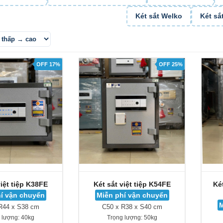
Két sắt Welko
Két sắ
OFF 17%
OFF 25%
việt tiệp K38FE
Két sắt việt tiệp K54FE
Ké
í vận chuyển
Miễn phí vận chuyển
M
R44 x S38 cm
C50 x R38 x S40 cm
 lượng:
40kg
Trọng lượng:
50kg