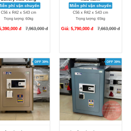
iễn phí vận chuyển
Miễn phí vận chuyển
C56 x R42 x S43 cm
C56 x R42 x S43 cm
Trọng lượng:
60kg
Trọng lượng:
65kg
5,390,000 đ
7,963,000 đ
Giá: 5,790,000 đ
7,663,000 đ
OFF 39%
OFF 39%