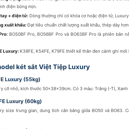
ĩnh điện bóng mịn.
tay + điện tử:
Dòng thường chỉ có khóa cơ hoặc điện tử, Luxury 
g xuất khẩu:
Đạt tiêu chuẩn chất lượng xuất khẩu, thép dày hơn
Pro:
BO50BF Pro, BO56BF Pro và BO63BF Pro là phiên bản nân
E Luxury:
K38FE, K54FE, K79FE thiết kế thân đen cánh ghi mới l
odel két sắt Việt Tiệp Luxury
FE Luxury (55kg)
ry cỡ nhỏ, kích thước 50x38x39cm. Có 3 màu: Trắng (-T), Xanh n
FE Luxury (60kg)
ury size trung gian, dung tích cân bằng giữa BO50 và BO63. 