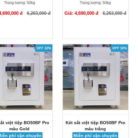
Trọng lượng:
50kg
Trọng lượng:
50kg
4,690,000 đ
6,263,000 đ
Giá: 4,690,000 đ
6,263,000 đ
OFF 32%
OFF 32%
sắt việt tiệp BO50BF Pro
Két sắt việt tiệp BO50BF Pro
màu Gold
màu trắng
iễn phí vận chuyển
Miễn phí vận chuyển