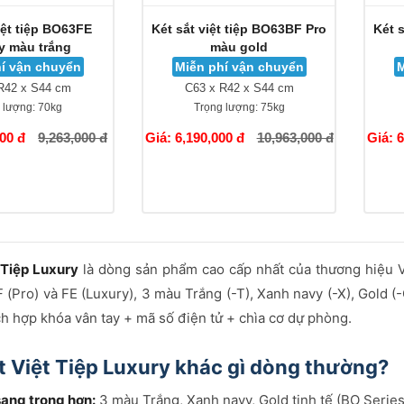
iệt tiệp BO63FE
Két sắt việt tiệp BO63BF Pro
Két 
y màu trắng
màu gold
í vận chuyển
Miễn phí vận chuyển
M
R42 x S44 cm
C63 x R42 x S44 cm
 lượng:
70kg
Trọng lượng:
75kg
000 đ
9,263,000 đ
Giá: 6,190,000 đ
10,963,000 đ
Giá: 
 Tiệp Luxury
là dòng sản phẩm cao cấp nhất của thương hiệu 
 (Pro) và FE (Luxury), 3 màu Trắng (-T), Xanh navy (-X), Gold (
ch hợp khóa vân tay + mã số điện tử + chìa cơ dự phòng.
ắt Việt Tiệp Luxury khác gì dòng thường?
sang trọng hơn:
3 màu Trắng, Xanh navy, Gold tinh tế (BO Series