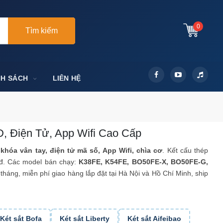
0
Tìm kiếm
NH SÁCH
LIÊN HỆ
D, Điện Tử, App Wifi Cao Cấp
p
khóa vân tay, điện tử mã số, App Wifi, chìa cơ
. Kết cấu thép
0đ. Các model bán chạy:
K38FE, K54FE, BO50FE-X, BO50FE-G,
tháng, miễn phí giao hàng lắp đặt tại Hà Nội và Hồ Chí Minh, ship
Két sắt Bofa
Két sắt Liberty
Két sắt Aifeibao