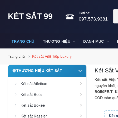
Hotline:
KÉT SẮT 99
097.573.9381
TRANG CHỦ
THƯƠNG HIỆU
DANH MỤC
Trang chủ
Két sắt Việt Tiệp Luxury
Két Sắt 
THƯƠNG HIỆU KÉT SẮT
Két sắt Việt
Két sắt Aifeibao
nguyên khối,
BO50FE-T
.
K
Két sắt Bofa
COD toàn quố
Két sắt Bokee
Két s
Két sắt Kassler