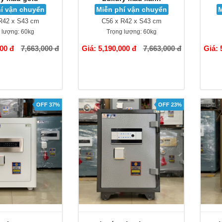
í vận chuyển
Miễn phí vận chuyển
M
R42 x S43 cm
C56 x R42 x S43 cm
 lượng:
60kg
Trọng lượng:
60kg
000 đ
7,663,000 đ
Giá: 5,190,000 đ
7,663,000 đ
Giá: 
OFF 37%
OFF 23%