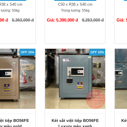
R38 x S40 cm
C50 x R38 x S40 cm
 lượng:
50kg
Trọng lượng:
55kg
000 đ
6,363,000 đ
Giá: 5,390,000 đ
8,263,000 đ
Giá: 
OFF 33%
OFF 33%
iệt tiệp BO56FE
Két sắt việt tiệp BO56FE
Ké
y màu gold
Luxury màu xanh