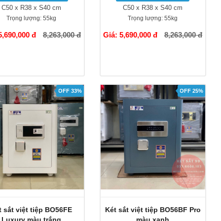
C50 x R38 x S40 cm
C50 x R38 x S40 cm
Trọng lượng:
55kg
Trọng lượng:
55kg
5,690,000 đ
8,263,000 đ
Giá: 5,690,000 đ
8,263,000 đ
OFF 33%
OFF 25%
t sắt việt tiệp BO56FE
Két sắt việt tiệp BO56BF Pro
Luxury màu trắng
màu xanh