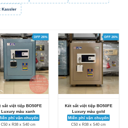
t Kassler
OFF 26%
OFF 26%
t sắt việt tiệp BO50FE
Két sắt việt tiệp BO50FE
Luxury màu xanh
Luxury màu gold
iễn phí vận chuyển
Miễn phí vận chuyển
C50 x R38 x S40 cm
C50 x R38 x S40 cm