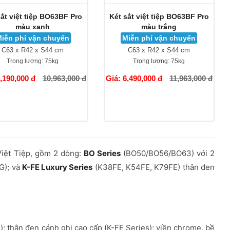
sắt việt tiệp BO63BF Pro
Két sắt việt tiệp BO63BF Pro
màu xanh
màu trắng
iễn phí vận chuyển
Miễn phí vận chuyển
C63 x R42 x S44 cm
C63 x R42 x S44 cm
Trọng lượng:
75kg
Trọng lượng:
75kg
6,190,000 đ
10,963,000 đ
Giá: 6,490,000 đ
11,963,000 đ
Việt Tiệp, gồm 2 dòng:
BO Series
(BO50/BO56/BO63) với 2
-G); và
K-FE Luxury Series
(K38FE, K54FE, K79FE) thân đen
); thân đen cánh ghi cao cấp (K-FE Series); viền chrome, bề