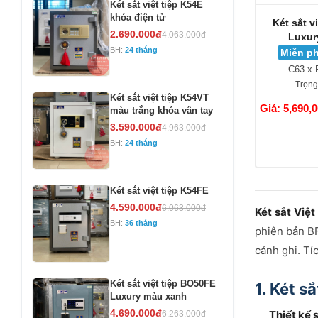
Két sắt việt tiệp K54E
khóa điện tử
Két sắt v
2.690.000đ
4.063.000đ
Luxur
BH:
24 tháng
Miễn ph
C63 x 
Trọng
Két sắt việt tiệp K54VT
Giá: 5,690,
màu trắng khóa vân tay
3.590.000đ
4.963.000đ
BH:
24 tháng
Két sắt việt tiệp K54FE
4.590.000đ
6.063.000đ
Két sắt Việt
BH:
36 tháng
phiên bản BF
cánh ghi. Tí
Két sắt việt tiệp BO50FE
1. Két s
Luxury màu xanh
4.690.000đ
Thiết kế 
6.263.000đ