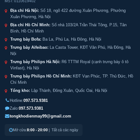
MST: 0110619402
Địa chỉ Hà Nội:
Số 18, ngõ 422 đường Xuân Phương, Phường
Xuân Phương, Hà Nội
Địa chỉ Hồ Chí Minh:
Số nhà 103/2A Trần Thái Tông, P.15, Tân
Bình, Hồ Chí Minh
Trưng bày Bofa:
Ba La, Phú La, Hà Đông, Hà Nội
Trưng bày Aifeibao:
La Casta Tower, KĐT Văn Phú, Hà Đông, Hà
Nội
Trưng bày Philips Hà Nội:
R6 TTTM Royal (cạnh trưng bày ô tô
Vinfast), Hà Nội
Trưng bày Philips Hồ Chí Minh:
KĐT Vạn Phúc, TP. Thủ Đức, Hồ
Chí Minh
Tổng kho:
Lập Thành, Đông Xuân, Quốc Oai, Hà Nội
Hotline:
097.573.9381
Zalo:
097.573.9381
tongkhodienmay99@gmail.com
Mở cửa:
8:00 - 20:00
| Tất cả các ngày