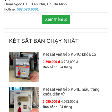
Thoại Ngọc Hầu, Tân Phú, Hồ Chí Minh
Hotline:
097.573.9381
Xem thêm
KÉT SẮT BÁN CHẠY NHẤT
Két sắt việt tiệp K54C khóa cơ
2,390,000 đ
3,723,000 đ
Bảo hành:
24 tháng
Két sắt việt tiệp K54E màu trắng
khóa điện tử
3,090,000 đ
4,063,000 đ
Bảo hành:
24 tháng