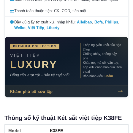
Thanh toán thuận tiện: CK, COD, tiền mặt
Đầy đủ giấy tờ xuất xứ, nhập khẩu:
Aifeibao
,
Bofa
,
Philips
,
Welko
,
Việt Tiệp
,
Liberty
Thép nguyên khối đúc đặc
PREMIUM COLLECTION
2 lớp
Chống cháy, chống cậy
VIỆT TIỆP
phá
LUXURY
Khóa cơ, mã số, vân tay,
app wifi, cảnh báo qua điện
thoại
Đẳng cấp vượt trội – Bảo vệ tuyệt đối
Bảo hành đến
5 năm
Khám phá bộ sưu tập
Thông số kỹ thuật Két sắt việt tiệp K38FE
Model
K38FE