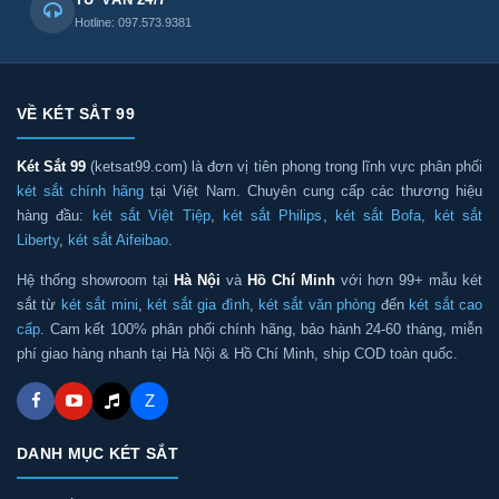
Hotline: 097.573.9381
VỀ KÉT SẮT 99
Két Sắt 99
(ketsat99.com) là đơn vị tiên phong trong lĩnh vực phân phối
két sắt chính hãng
tại Việt Nam. Chuyên cung cấp các thương hiệu
hàng đầu:
két sắt Việt Tiệp
,
két sắt Philips
,
két sắt Bofa
,
két sắt
Liberty
,
két sắt Aifeibao
.
Hệ thống showroom tại
Hà Nội
và
Hồ Chí Minh
với hơn 99+ mẫu két
sắt từ
két sắt mini
,
két sắt gia đình
,
két sắt văn phòng
đến
két sắt cao
cấp
. Cam kết 100% phân phối chính hãng, bảo hành 24-60 tháng, miễn
phí giao hàng nhanh tại Hà Nội & Hồ Chí Minh, ship COD toàn quốc.
Z
DANH MỤC KÉT SẮT