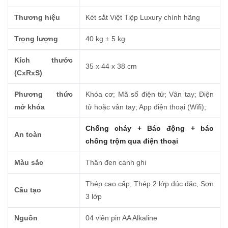
Thương hiệu
Két sắt Việt Tiệp Luxury chính hãng
Trọng lượng
40 kg ± 5 kg
Kích thước
35 x 44 x 38 cm
(CxRxS)
Phương thức
Khóa cơ; Mã số điện tử; Vân tay; Điện
mở khóa
tử hoặc vân tay; App điện thoại (Wifi);
Chống cháy + Báo động + báo
An toàn
chống trộm qua điện thoại
Màu sắc
Thân đen cánh ghi
Thép cao cấp, Thép 2 lớp đúc đặc, Sơn
Cấu tạo
3 lớp
Nguồn
04 viên pin AA Alkaline