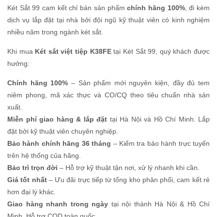
Két Sắt 99 cam kết chỉ bán sản phẩm
chính hãng 100%
, đi kèm
dịch vụ lắp đặt tại nhà bởi đội ngũ kỹ thuật viên có kinh nghiệm
nhiều năm trong ngành két sắt.
Khi mua
Két sắt việt tiệp K38FE
tại Két Sắt 99, quý khách được
hưởng:
Chính hãng 100%
– Sản phẩm mới nguyên kiện, đầy đủ tem
niêm phong, mã xác thực và CO/CQ theo tiêu chuẩn nhà sản
xuất.
Miễn phí giao hàng & lắp đặt
tại Hà Nội và Hồ Chí Minh. Lắp
đặt bởi kỹ thuật viên chuyên nghiệp.
Bảo hành chính hãng 36 tháng
– Kiểm tra bảo hành trực tuyến
trên hệ thống của hãng.
Bảo trì trọn đời
– Hỗ trợ kỹ thuật tận nơi, xử lý nhanh khi cần.
Giá tốt nhất
– Ưu đãi trực tiếp từ tổng kho phân phối, cam kết rẻ
hơn đại lý khác.
Giao hàng nhanh trong ngày
tại nội thành Hà Nội & Hồ Chí
Minh. Hỗ trợ COD toàn quốc.