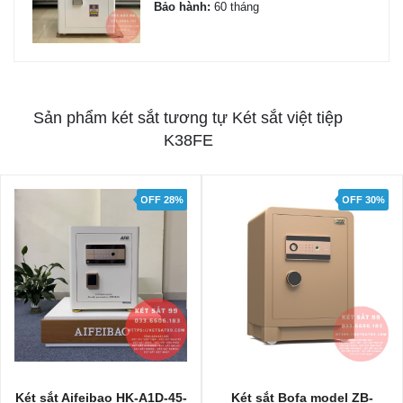
Bảo hành:
60 tháng
Sản phẩm két sắt tương tự Két sắt việt tiệp
K38FE
OFF 28%
OFF 30%
o HK-A1D-45-
Két sắt Bofa model ZB-
Két sắt Aifeiba