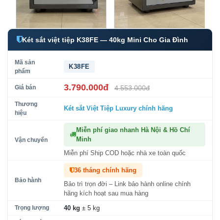
Két sắt việt tiệp K38FE — 40kg Mini Cho Gia Đình
Mã sản
K38FE
phẩm
3.790.000đ
Giá bán
4.553.000đ
Thương
Két sắt Việt Tiệp Luxury
chính hãng
hiệu
Miễn phí giao nhanh Hà Nội & Hồ Chí
Minh
Vận chuyển
Miễn phí Ship COD hoặc nhà xe toàn quốc
36 tháng chính hãng
Bảo hành
Bảo trì trọn đời – Link bảo hành online chính
hãng kích hoạt sau mua hàng
Trọng lượng
40 kg
± 5 kg