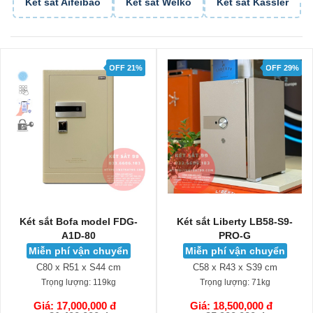
Két sắt Aifeibao
Két sắt Welko
Két sắt Kassler
OFF 21%
OFF 29%
Két sắt Bofa model FDG-
Két sắt Liberty LB58-S9-
A1D-80
PRO-G
Miễn phí vận chuyển
Miễn phí vận chuyển
C80 x R51 x S44 cm
C58 x R43 x S39 cm
Trọng lượng:
119kg
Trọng lượng:
71kg
Giá: 17,000,000 đ
Giá: 18,500,000 đ
GIỎ HÀNG
GIỎ HÀNG