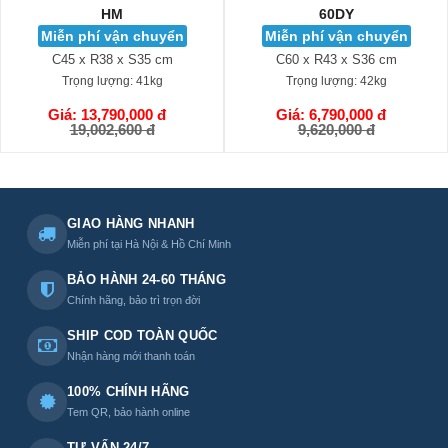
60DY
AL
n chuyển
Miễn phí vận chuyển
Miễn phí vậ
 S35 cm
C60 x R43 x S36 cm
C62 x R40 x
:
41kg
Trọng lượng:
42kg
Trọng lượng
,000 đ
Giá: 6,790,000 đ
Giá: 10,590
GIỎ HÀNG
GIỎ HÀNG
00 đ
9,620,000 đ
15,950,0
GIAO HÀNG NHANH
Miễn phí tại Hà Nội & Hồ Chí Minh
BẢO HÀNH 24-60 THÁNG
Chính hãng, bảo trì trọn đời
SHIP COD TOÀN QUỐC
Nhận hàng mới thanh toán
100% CHÍNH HÃNG
Tem QR, bảo hành online
TƯ VẤN 24/7