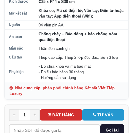
Kích thước
C35 x R44 x S38 cm
Khóa cơ; Mã số điện tử; Vân tay; Điện tử hoặc
Mở két sắt
vân tay; App điện thoại (Wifi);
Nguồn
04 viên pin AA
Chống cháy + Báo động + báo chống trộm
An toàn
qua điện thoại
Màu sắc
Thân đen cánh ghi
Cấu tạo
Thép cao cấp, Thép 2 lớp đúc đặc, Sơn 3 lớp
- Bộ chìa khóa và mã bảo mật
Phụ kiện
- Phiếu bảo hành 36 tháng
- Hướng dẫn sử dụng
Nhà cung cấp, phân phối chính hãng Két sắt Việt Tiệp
Luxury
−
+
ĐẶT HÀNG
TƯ VẤN
Gọi lại