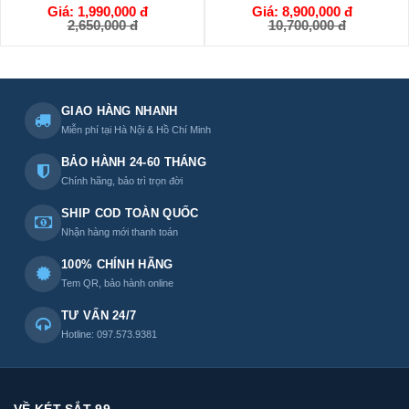
Giá: 1,990,000 đ
Giá: 8,900,000 đ
GIỎ HÀNG
GIỎ HÀNG
2,650,000 đ
10,700,000 đ
GIAO HÀNG NHANH
Miễn phí tại Hà Nội & Hồ Chí Minh
BẢO HÀNH 24-60 THÁNG
Chính hãng, bảo trì trọn đời
SHIP COD TOÀN QUỐC
Nhận hàng mới thanh toán
100% CHÍNH HÃNG
Tem QR, bảo hành online
TƯ VẤN 24/7
Hotline: 097.573.9381
VỀ KÉT SẮT 99