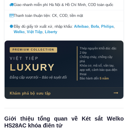
Giao nhanh miễn phí Hà Nội & Hồ Chí Minh, COD toàn quốc
Thanh toán thuận tiện: CK, COD, tiền mặt
Đầy đủ giấy tờ xuất xứ, nhập khẩu:
Aifeibao
,
Bofa
,
Philips
,
Welko
,
Việt Tiệp
,
Liberty
Thép nguyên khối đúc đặc
PREMIUM COLLECTION
2 lớp
Chống cháy, chống cậy
VIỆT TIỆP
phá
LUXURY
Khóa cơ, mã số, vân tay,
app wifi, cảnh báo qua điện
thoại
Đẳng cấp vượt trội – Bảo vệ tuyệt đối
Bảo hành đến
5 năm
Khám phá bộ sưu tập
Giới thiệu tổng quan về Két sắt Welko
HS28AC khóa điện tử