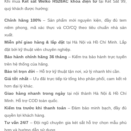
Khi mua
Két sắt Welko HS28AC khóa điện tử
tại Két Sắt 99,
quý khách được hưởng:
Chính hãng 100%
– Sản phẩm mới nguyên kiện, đầy đủ tem
niêm phong, mã xác thực và CO/CQ theo tiêu chuẩn nhà sản
xuất.
Miễn phí giao hàng & lắp đặt
tại Hà Nội và Hồ Chí Minh. Lắp
đặt bởi kỹ thuật viên chuyên nghiệp.
Bảo hành chính hãng 36 tháng
– Kiểm tra bảo hành trực tuyến
trên hệ thống của hãng.
Bảo trì trọn đời
– Hỗ trợ kỹ thuật tận nơi, xử lý nhanh khi cần.
Giá tốt nhất
– Ưu đãi trực tiếp từ tổng kho phân phối, cam kết rẻ
hơn đại lý khác.
Giao hàng nhanh trong ngày
tại nội thành Hà Nội & Hồ Chí
Minh. Hỗ trợ COD toàn quốc.
Kiểm tra trước khi thanh toán
– Đảm bảo minh bạch, đầy đủ
quyền lợi khách hàng.
Tư vấn 24/7
– Đội ngũ chuyên gia két sắt hỗ trợ chọn mẫu phù
hợp và hướng dẫn sử dụng.