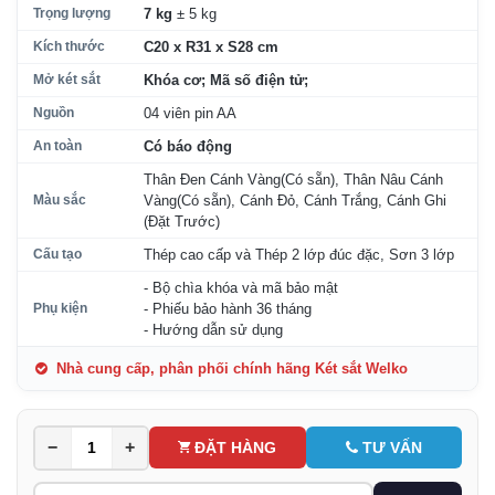
Trọng lượng
7 kg
± 5 kg
Kích thước
C20 x R31 x S28 cm
Mở két sắt
Khóa cơ; Mã số điện tử;
Nguồn
04 viên pin AA
An toàn
Có báo động
Thân Ðen Cánh Vàng(Có sẵn), Thân Nâu Cánh
Màu sắc
Vàng(Có sẵn), Cánh Ðỏ, Cánh Trắng, Cánh Ghi
(Đặt Trước)
Cấu tạo
Thép cao cấp và Thép 2 lớp đúc đặc, Sơn 3 lớp
- Bộ chìa khóa và mã bảo mật
Phụ kiện
- Phiếu bảo hành 36 tháng
- Hướng dẫn sử dụng
Nhà cung cấp, phân phối chính hãng Két sắt Welko
−
+
ĐẶT HÀNG
TƯ VẤN