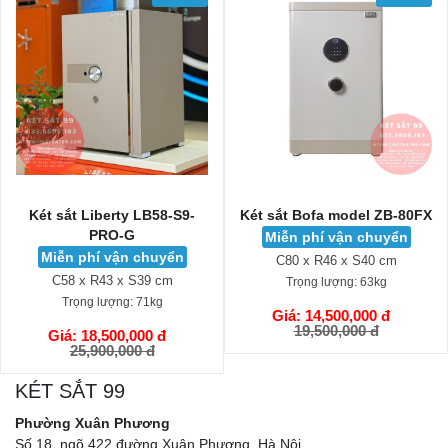
Két sắt Liberty LB58-S9-
Két sắt Bofa model ZB-80FX
PRO-G
Miễn phí vận chuyển
Miễn phí vận chuyển
C80 x R46 x S40 cm
C58 x R43 x S39 cm
Trọng lượng:
63kg
Trọng lượng:
71kg
Giá: 14,500,000 đ
GIỎ HÀNG
19,500,000 đ
Giá: 18,500,000 đ
GIỎ HÀNG
25,900,000 đ
KÉT SẮT 99
Phường Xuân Phương
Số 18, ngõ 422 đường Xuân Phương, Hà Nội