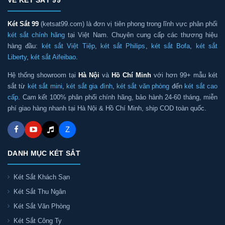
Két Sắt 99
(ketsat99.com) là đơn vị tiên phong trong lĩnh vực phân phối
két sắt chính hãng
tại Việt Nam. Chuyên cung cấp các thương hiệu
hàng đầu:
két sắt Việt Tiệp
,
két sắt Philips
,
két sắt Bofa
,
két sắt
Liberty
,
két sắt Aifeibao
.
Hệ thống showroom tại
Hà Nội
và
Hồ Chí Minh
với hơn 99+ mẫu két
sắt từ
két sắt mini
,
két sắt gia đình
,
két sắt văn phòng
đến
két sắt cao
cấp
. Cam kết 100% phân phối chính hãng, bảo hành 24-60 tháng, miễn
phí giao hàng nhanh tại Hà Nội & Hồ Chí Minh, ship COD toàn quốc.
Z
DANH MỤC KÉT SẮT
Két Sắt Khách Sạn
Két Sắt Thu Ngân
Két Sắt Văn Phòng
Két Sắt Công Ty