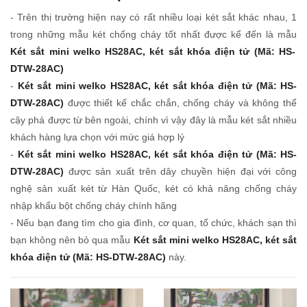
- Trên thị trường hiện nay có rất nhiều loại két sắt khác nhau, 1
trong những mẫu két chống cháy tốt nhất được kể đến là mẫu
Két sắt mini welko HS28AC, két sắt khóa điện tử (Mã: HS-
DTW-28AC)
-
Két sắt mini welko HS28AC, két sắt khóa điện tử (Mã: HS-
DTW-28AC)
được thiết kế chắc chắn, chống cháy và không thể
cậy phá được từ bên ngoài, chính vì vậy đây là mẫu két sắt nhiều
khách hàng lựa chọn với mức giá hợp lý
-
Két sắt mini welko HS28AC, két sắt khóa điện tử (Mã: HS-
DTW-28AC)
được sản xuất trên dây chuyền hiện đại với công
nghệ sản xuất két từ Hàn Quốc, két có khả năng chống cháy
nhập khẩu bột chống cháy chính hãng
- Nếu bạn đang tìm cho gia đình, cơ quan, tổ chức, khách sạn thì
bạn không nên bỏ qua mẫu
Két sắt mini welko HS28AC, két sắt
khóa điện tử (Mã: HS-DTW-28AC)
này.