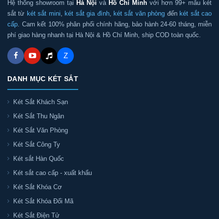
Hệ thống showroom tại
Hà Nội
và
Hồ Chí Minh
với hơn 99+ mẫu két
sắt từ
két sắt mini
,
két sắt gia đình
,
két sắt văn phòng
đến
két sắt cao
cấp
. Cam kết 100% phân phối chính hãng, bảo hành 24-60 tháng, miễn
phí giao hàng nhanh tại Hà Nội & Hồ Chí Minh, ship COD toàn quốc.
Z
DANH MỤC KÉT SẮT
Két Sắt Khách Sạn
Két Sắt Thu Ngân
Két Sắt Văn Phòng
Két Sắt Công Ty
Két sắt Hàn Quốc
Két sắt cao cấp - xuất khẩu
Két Sắt Khóa Cơ
Két Sắt Khóa Đổi Mã
Két Sắt Điện Tử