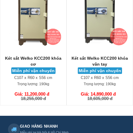
Két sắt Welko KCC200 khóa
Két sắt Aifeibao HK-A1/D-
vân tay
100-QH
Miễn phí vận chuyển
Miễn phí vận chuyển
C107 x R60 x S56 cm
C102 x R56 x S52 cm
Trọng lượng:
190kg
Trọng lượng:
188kg
Giá: 14,890,000 đ
Giá: 64,500,000 đ
GIỎ HÀNG
GIỎ HÀNG
18,605,000 đ
83,700,000 đ
GIAO HÀNG NHANH
Miễn phí tại Hà Nội & Hồ Chí Minh