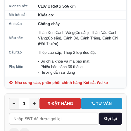
Kích thước
C107 x R60 x S56 cm
Mở két sắt
Khóa cơ;
An toàn
Chống cháy
Thân Ðen Cánh Vàng(Có sẵn), Thân Nâu Cánh
Màu sắc
Vàng(Có sẵn), Cánh Ðỏ, Cánh Trắng, Cánh Ghi
(Đặt Trước)
Cấu tạo
Thép cao cấp, Thép 2 lớp đúc đặc
- Bộ chìa khóa và mã bảo mật
Phụ kiện
- Phiếu bảo hành 36 tháng
- Hướng dẫn sử dụng
Nhà cung cấp, phân phối chính hãng Két sắt Welko
−
+
ĐẶT HÀNG
TƯ VẤN
Gọi lại