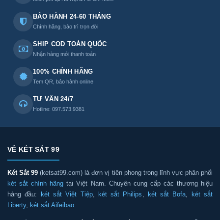
BẢO HÀNH 24-60 THÁNG
Chính hãng, bảo trì trọn đời
SHIP COD TOÀN QUỐC
Nhận hàng mới thanh toán
100% CHÍNH HÃNG
Tem QR, bảo hành online
TƯ VẤN 24/7
Hotline: 097.573.9381
VỀ KÉT SẮT 99
Két Sắt 99
(ketsat99.com) là đơn vị tiên phong trong lĩnh vực phân phối
két sắt chính hãng
tại Việt Nam. Chuyên cung cấp các thương hiệu
hàng đầu:
két sắt Việt Tiệp
,
két sắt Philips
,
két sắt Bofa
,
két sắt
Liberty
,
két sắt Aifeibao
.