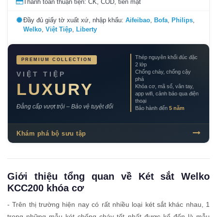
Thanh toán thuận tiện: CK, COD, tiền mặt
Đầy đủ giấy tờ xuất xứ, nhập khẩu:
Aifeibao
,
Bofa
,
Philips
,
Welko
,
Việt Tiệp
,
Liberty
Thép nguyên khối đúc đặc
PREMIUM COLLECTION
2 lớp
Chống cháy, chống cậy
VIỆT TIỆP
phá
LUXURY
Khóa cơ, mã số, vân tay,
app wifi, cảnh báo qua điện
thoại
Đẳng cấp vượt trội – Bảo vệ tuyệt đối
Bảo hành đến
5 năm
Khám phá bộ sưu tập
Giới thiệu tổng quan về Két sắt Welko
KCC200 khóa cơ
- Trên thị trường hiện nay có rất nhiều loại két sắt khác nhau, 1
trong những mẫu két chống cháy tốt nhất được kể đến là mẫu