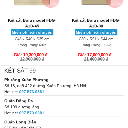
Két sắt Bofa model FDG-
Két sắt Liberty LB58-S9-
A1D-80
PRO-G
Miễn phí vận chuyển
Miễn phí vận chuyển
C80 x R51 x S44 cm
C58 x R43 x S39 cm
Trọng lượng:
119kg
Trọng lượng:
71kg
Giá: 17,000,000 đ
Giá: 18,500,000 đ
GIỎ HÀNG
GIỎ HÀNG
21,400,000 đ
25,900,000 đ
KÉT SẮT 99
Phường Xuân Phương
Số 18, ngõ 422 đường Xuân Phương, Hà Nội
Hotline:
097.573.9381
Quận Đống Đa
Số 199 đường láng
Hotline:
097.573.9381
Quận Long Biên
665 Nguyễn Văn Cừ