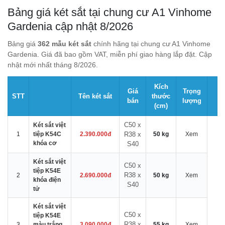
Bảng giá két sắt tại chung cư A1 Vinhome
Gardenia cập nhật 8/2026
Bảng giá
362 mẫu két sắt
chính hãng tại chung cư A1 Vinhome
Gardenia. Giá đã bao gồm VAT, miễn phí giao hàng lắp đặt. Cập
nhật mới nhất tháng 8/2026.
Kích
Giá
Trọng
STT
Tên két sắt
thước
bán
lượng
(cm)
C50 x
Két sắt việt
1
tiệp K54C
2.390.000đ
R38 x
50 kg
Xem
khóa cơ
S40
Két sắt việt
C50 x
tiệp K54E
R38 x
2
2.690.000đ
50 kg
Xem
khóa điện
S40
tử
Két sắt việt
C50 x
tiệp K54E
R38 x
3
màu trắng
3.090.000đ
55 kg
Xem