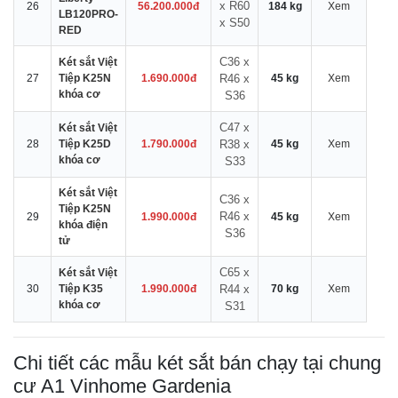
x R60
26
56.200.000đ
184 kg
Xem
LB120PRO-
x S50
RED
C36 x
Két sắt Việt
27
Tiệp K25N
1.690.000đ
R46 x
45 kg
Xem
khóa cơ
S36
C47 x
Két sắt Việt
28
Tiệp K25D
1.790.000đ
R38 x
45 kg
Xem
khóa cơ
S33
Két sắt Việt
C36 x
Tiệp K25N
R46 x
29
1.990.000đ
45 kg
Xem
khóa điện
S36
tử
C65 x
Két sắt Việt
30
Tiệp K35
1.990.000đ
R44 x
70 kg
Xem
khóa cơ
S31
Chi tiết các mẫu két sắt bán chạy tại chung
cư A1 Vinhome Gardenia