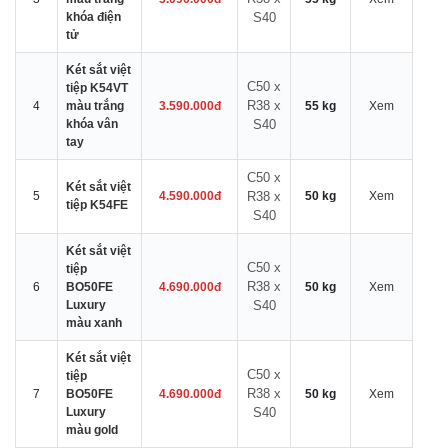
khóa điện
S40
tử
Két sắt việt
C50 x
tiệp K54VT
R38 x
4
màu trắng
3.590.000đ
55 kg
Xem
khóa vân
S40
tay
C50 x
Két sắt việt
5
4.590.000đ
R38 x
50 kg
Xem
tiệp K54FE
S40
Két sắt việt
C50 x
tiệp
R38 x
6
BO50FE
4.690.000đ
50 kg
Xem
Luxury
S40
màu xanh
Két sắt việt
C50 x
tiệp
R38 x
7
BO50FE
4.690.000đ
50 kg
Xem
Luxury
S40
màu gold