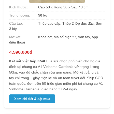
Kích thước:
Cao 50 x Rộng 38 x Sâu 40 cm
Trọng lượng:
50 kg
Cấu tạo:
Thép cao cấp, Thép 2 lớp đúc đặc, Sơn
3 lớp
Mở két:
Khóa cơ, Mã số điện tử, Vân tay, App
điện thoại
4.590.000đ
Két sắt việt tiệp K54FE
là lựa chọn phổ biến cho hộ gia
đình tại chung cư A1 Vinhome Gardenia với trọng lượng
50kg, vừa đủ chắc chắn vừa gọn gàng. Mở két bằng vân
tay chỉ trong 1 giây, tiện lợi và an toàn tuyệt đối. Ship COD
toàn quốc, đơn trên 50 triệu giao miễn phí tại chung cư A1
Vinhome Gardenia, giao hàng từ 2-4 ngày.
Xem chi tiết & đặt mua