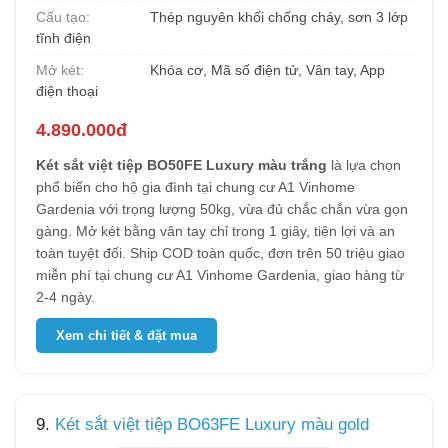
Cấu tạo:
Thép nguyên khối chống cháy, sơn 3 lớp
tĩnh điện
Mở két:
Khóa cơ, Mã số điện tử, Vân tay, App
điện thoại
4.890.000đ
Két sắt việt tiệp BO50FE Luxury màu trắng
là lựa chọn
phổ biến cho hộ gia đình tại chung cư A1 Vinhome
Gardenia với trọng lượng 50kg, vừa đủ chắc chắn vừa gọn
gàng. Mở két bằng vân tay chỉ trong 1 giây, tiện lợi và an
toàn tuyệt đối. Ship COD toàn quốc, đơn trên 50 triệu giao
miễn phí tại chung cư A1 Vinhome Gardenia, giao hàng từ
2-4 ngày.
Xem chi tiết & đặt mua
9.
Két sắt việt tiệp BO63FE Luxury màu gold