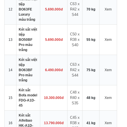
C63 x
tiệp
R42 x
12
BO63FE
5.690.000đ
70 kg
Xem
Luxury
S44
màu trắng
Két sắt việt
C50 x
tiệp
R38 x
13
BO50BF
5.690.000đ
55 kg
Xem
Pro màu
S40
trắng
Két sắt việt
C63 x
tiệp
R42 x
14
BO63BF
6.490.000đ
75 kg
Xem
Pro màu
S44
trắng
Két sắt
C48 x
Bofa model
R40 x
15
10.300.000đ
48 kg
Xem
FDG-A1D-
S35
45
Két sắt
C45 x
Aifeibao
R38 x
16
13.790.000đ
41 kg
Xem
HK-A1D-