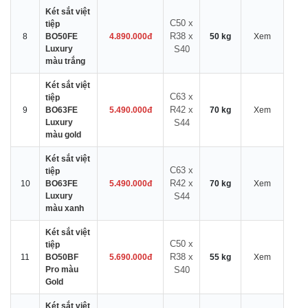
Két sắt việt
C50 x
tiệp
R38 x
8
BO50FE
4.890.000đ
50 kg
Xem
Luxury
S40
màu trắng
Két sắt việt
C63 x
tiệp
R42 x
9
BO63FE
5.490.000đ
70 kg
Xem
Luxury
S44
màu gold
Két sắt việt
C63 x
tiệp
R42 x
10
BO63FE
5.490.000đ
70 kg
Xem
Luxury
S44
màu xanh
Két sắt việt
C50 x
tiệp
R38 x
11
BO50BF
5.690.000đ
55 kg
Xem
Pro màu
S40
Gold
Két sắt việt