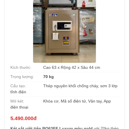
Kích thước:
Cao 63 x Rộng 42 x Sâu 44 cm
Trọng lượng:
70 kg
Cấu tạo:
Thép nguyên khối chống cháy, sơn 3 lớp
tĩnh điện
Mở két:
Khóa cơ, Mã số điện tử, Vân tay, App
điện thoại
5.490.000đ
Két sắt việt tiệp BO63FE Luxury màu gold
với 70kg thép