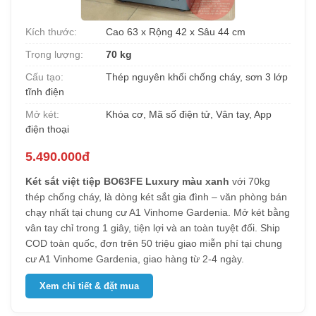
Kích thước:
Cao 63 x Rộng 42 x Sâu 44 cm
Trọng lượng:
70 kg
Cấu tạo:
Thép nguyên khối chống cháy, sơn 3 lớp
tĩnh điện
Mở két:
Khóa cơ, Mã số điện tử, Vân tay, App
điện thoại
5.490.000đ
Két sắt việt tiệp BO63FE Luxury màu xanh
với 70kg
thép chống cháy, là dòng két sắt gia đình – văn phòng bán
chạy nhất tại chung cư A1 Vinhome Gardenia. Mở két bằng
vân tay chỉ trong 1 giây, tiện lợi và an toàn tuyệt đối. Ship
COD toàn quốc, đơn trên 50 triệu giao miễn phí tại chung
cư A1 Vinhome Gardenia, giao hàng từ 2-4 ngày.
Xem chi tiết & đặt mua