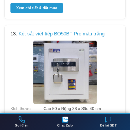
Xem chi tiết & đặt mua
13.
Két sắt việt tiệp BO50BF Pro màu trắng
Kích thước:
Cao 50 x Rộng 38 x Sâu 40 cm
Trọng lượng:
55 kg
Gọi điện
Chat Zalo
Để lại SĐT
Cấu tạo:
Thép nguyên khối chống cháy, sơn 3 lớp