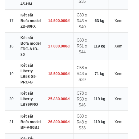
S35
45-HM
C80 x
Két sắt
17
Bofa model
14.500.000đ
R46 x
63 kg
Xem
ZB-80FX
S40
Két sắt
C80 x
Bofa model
R51 x
18
17.000.000đ
119 kg
Xem
FDG-A1D-
S44
80
Két sắt
C58 x
Liberty
R43 x
19
18.500.000đ
71 kg
Xem
LB58-S9-
S39
PRO-G
C78 x
Két sắt
20
Liberty
25.830.000đ
R50 x
119 kg
Xem
LB79PRO
S46
C80 x
Két sắt
21
Bofa model
26.800.000đ
R48 x
119 kg
Xem
BF-V-80BJ
S33