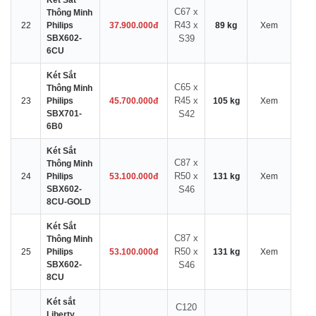
Két Sắt
C67 x
Thông Minh
R43 x
22
Philips
37.900.000đ
89 kg
Xem
SBX602-
S39
6CU
Két Sắt
C65 x
Thông Minh
R45 x
23
Philips
45.700.000đ
105 kg
Xem
SBX701-
S42
6B0
Két Sắt
C87 x
Thông Minh
R50 x
24
Philips
53.100.000đ
131 kg
Xem
SBX602-
S46
8CU-GOLD
Két Sắt
C87 x
Thông Minh
R50 x
25
Philips
53.100.000đ
131 kg
Xem
SBX602-
S46
8CU
Két sắt
C120
Liberty