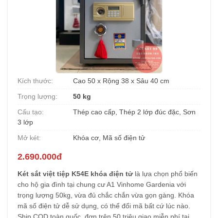
Kích thước:
Cao 50 x Rộng 38 x Sâu 40 cm
Trọng lượng:
50 kg
Cấu tạo:
Thép cao cấp, Thép 2 lớp đúc đặc, Sơn
3 lớp
Mở két:
Khóa cơ, Mã số điện tử
2.690.000đ
Két sắt việt tiệp K54E khóa điện tử
là lựa chọn phổ biến
cho hộ gia đình tại chung cư A1 Vinhome Gardenia với
trọng lượng 50kg, vừa đủ chắc chắn vừa gọn gàng. Khóa
mã số điện tử dễ sử dụng, có thể đổi mã bất cứ lúc nào.
Ship COD toàn quốc, đơn trên 50 triệu giao miễn phí tại