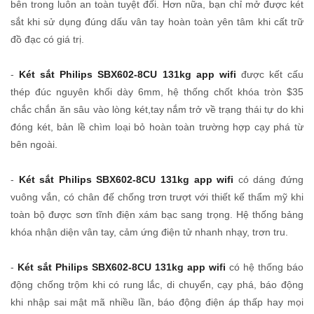
bên trong luôn an toàn tuyệt đối. Hơn nữa, bạn chỉ mở được két
sắt khi sử dụng đúng dấu vân tay hoàn toàn yên tâm khi cất trữ
đồ đạc có giá trị.
-
Két sắt Philips SBX602-8CU 131kg app wifi
được kết cấu
thép đúc nguyên khối dày 6mm, hệ thống chốt khóa tròn $35
chắc chắn ăn sâu vào lòng két,tay nắm trở về trạng thái tự do khi
đóng két, bản lề chìm loại bỏ hoàn toàn trường hợp cạy phá từ
bên ngoài.
-
Két sắt Philips SBX602-8CU 131kg app wifi
có dáng đứng
vuông vắn, có chân đế chống trơn trượt với thiết kế thẩm mỹ khi
toàn bộ được sơn tĩnh điện xám bạc sang trọng. Hệ thống bảng
khóa nhận diện vân tay, cảm ứng điện tử nhanh nhạy, trơn tru.
-
Két sắt Philips SBX602-8CU 131kg app wifi
có hệ thống báo
động chống trộm khi có rung lắc, di chuyển, cạy phá, báo động
khi nhập sai mật mã nhiều lần, báo động điện áp thấp hay mọi