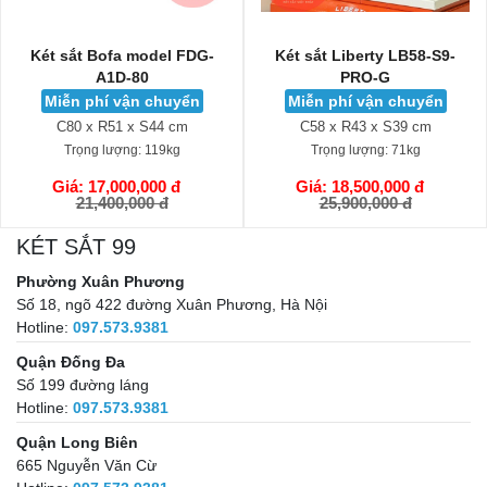
Két sắt Bofa model FDG-
Két sắt Liberty LB58-S9-
A1D-80
PRO-G
Miễn phí vận chuyển
Miễn phí vận chuyển
C80 x R51 x S44 cm
C58 x R43 x S39 cm
Trọng lượng:
119kg
Trọng lượng:
71kg
Giá: 17,000,000 đ
Giá: 18,500,000 đ
GIỎ HÀNG
GIỎ HÀNG
21,400,000 đ
25,900,000 đ
KÉT SẮT 99
Phường Xuân Phương
Số 18, ngõ 422 đường Xuân Phương, Hà Nội
Hotline:
097.573.9381
Quận Đống Đa
Số 199 đường láng
Hotline:
097.573.9381
Quận Long Biên
665 Nguyễn Văn Cừ