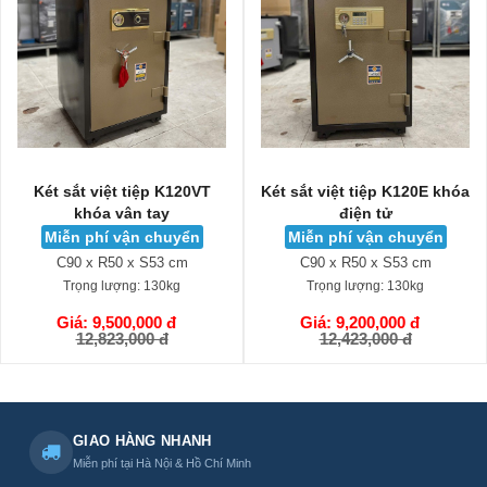
Két sắt việt tiệp K120VT
Két sắt việt tiệp K120E khóa
khóa vân tay
điện tử
Miễn phí vận chuyển
Miễn phí vận chuyển
C90 x R50 x S53 cm
C90 x R50 x S53 cm
Trọng lượng:
130kg
Trọng lượng:
130kg
Giá: 9,500,000 đ
Giá: 9,200,000 đ
GIỎ HÀNG
GIỎ HÀNG
12,823,000 đ
12,423,000 đ
GIAO HÀNG NHANH
Miễn phí tại Hà Nội & Hồ Chí Minh