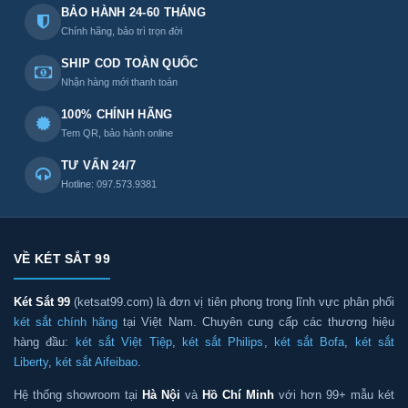
BẢO HÀNH 24-60 THÁNG
Chính hãng, bảo trì trọn đời
SHIP COD TOÀN QUỐC
Nhận hàng mới thanh toán
100% CHÍNH HÃNG
Tem QR, bảo hành online
TƯ VẤN 24/7
Hotline: 097.573.9381
VỀ KÉT SẮT 99
Két Sắt 99
(ketsat99.com) là đơn vị tiên phong trong lĩnh vực phân phối
két sắt chính hãng
tại Việt Nam. Chuyên cung cấp các thương hiệu
hàng đầu:
két sắt Việt Tiệp
,
két sắt Philips
,
két sắt Bofa
,
két sắt
Liberty
,
két sắt Aifeibao
.
Hệ thống showroom tại
Hà Nội
và
Hồ Chí Minh
với hơn 99+ mẫu két