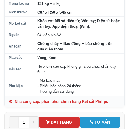
Trọng lượng
131 kg
± 5 kg
Kích thước
C87 x R50 x S46 cm
Khóa cơ; Mã số điện tử; Vân tay; Điện tử hoặc
Mở két sắt
vân tay; App điện thoại (Wifi);
Nguồn
04 viên pin AA
Chống cháy + Báo động + báo chống trộm
An toàn
qua điện thoại
Màu sắc
Vàng, Xám
Hợp kim cao cấp không gỉ, siêu chắc chắn dày
Cấu tạo
6mm
- Mã bảo mật
Phụ kiện
- Phiếu bảo hành 24 tháng
- Hướng dẫn sử dụng
Nhà cung cấp, phân phối chính hãng Két sắt Philips
−
+
ĐẶT HÀNG
TƯ VẤN