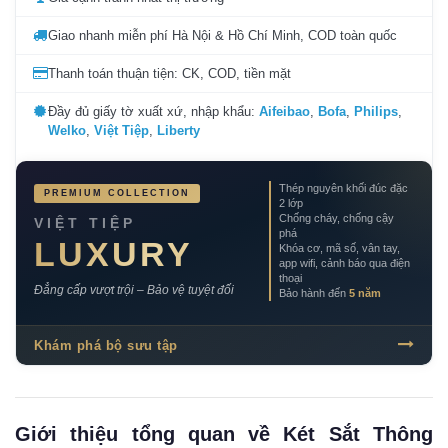
Giao nhanh miễn phí Hà Nội & Hồ Chí Minh, COD toàn quốc
Thanh toán thuận tiện: CK, COD, tiền mặt
Đầy đủ giấy tờ xuất xứ, nhập khẩu:
Aifeibao
,
Bofa
,
Philips
,
Welko
,
Việt Tiệp
,
Liberty
Thép nguyên khối đúc đặc
PREMIUM COLLECTION
2 lớp
Chống cháy, chống cậy
VIỆT TIỆP
phá
LUXURY
Khóa cơ, mã số, vân tay,
app wifi, cảnh báo qua điện
thoại
Đẳng cấp vượt trội – Bảo vệ tuyệt đối
Bảo hành đến
5 năm
Khám phá bộ sưu tập
Giới thiệu tổng quan về Két Sắt Thông