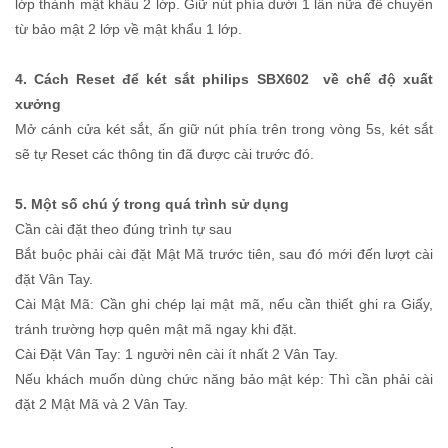
lớp thành mật khẩu 2 lớp. Giữ nút phía dưới 1 lần nữa để chuyển
từ bảo mật 2 lớp về mật khẩu 1 lớp.
4. Cách Reset để két sắt philips SBX602 về chế độ xuất
xưởng
Mở cánh cửa két sắt, ấn giữ nút phía trên trong vòng 5s, két sắt
sẽ tự Reset các thông tin đã được cài trước đó.
5. Một số chú ý trong quá trình sử dụng
Cần cài đặt theo đúng trình tự sau
Bắt buộc phải cài đặt Mật Mã trước tiên, sau đó mới đến lượt cài
đặt Vân Tay.
Cài Mật Mã: Cần ghi chép lại mật mã, nếu cần thiết ghi ra Giấy,
tránh trường hợp quên mật mã ngay khi đặt.
Cài Đặt Vân Tay: 1 người nên cài ít nhất 2 Vân Tay.
Nếu khách muốn dùng chức năng bảo mật kép: Thì cần phải cài
đặt 2 Mật Mã và 2 Vân Tay.