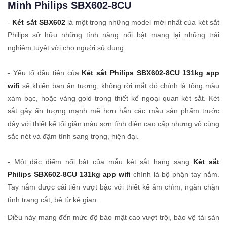
Minh Philips SBX602-8CU
-
Két sắt SBX602
là một trong những model mới nhất của két sắt
Philips sở hữu những tính năng nổi bật mang lại những trải
nghiệm tuyệt vời cho người sử dụng.
- Yếu tố đầu tiên của
Két sắt Philips SBX602-8CU 131kg app
wifi
sẽ khiến bạn ấn tượng, không rời mắt đó chính là tông màu
xám bạc, hoặc vàng gold trong thiết kế ngoại quan két sắt. Két
sắt gây ấn tượng mạnh mẽ hơn hẳn các mẫu sản phẩm trước
đây với thiết kế tối giản màu sơn tĩnh điện cao cấp nhưng vô cùng
sắc nét và đậm tính sang trọng, hiện đại.
- Một đặc điểm nổi bật của mẫu két sắt hạng sang
Két sắt
Philips SBX602-8CU 131kg app wifi
chính là bộ phận tay nắm.
Tay nắm được cải tiến vượt bậc với thiết kế âm chìm, ngăn chặn
tình trạng cắt, bẻ từ kẻ gian.
Điều này mang đến mức độ bảo mật cao vượt trội, bảo vệ tài sản