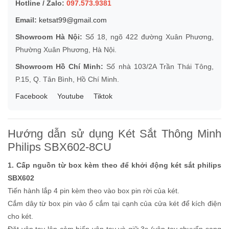
Hotline / Zalo:
097.573.9381
Email:
ketsat99@gmail.com
Showroom Hà Nội:
Số 18, ngõ 422 đường Xuân Phương,
Phường Xuân Phương, Hà Nội.
Showroom Hồ Chí Minh:
Số nhà 103/2A Trần Thái Tông,
P.15, Q. Tân Bình, Hồ Chí Minh.
Facebook
Youtube
Tiktok
Hướng dẫn sử dụng Két Sắt Thông Minh
Philips SBX602-8CU
1. Cấp nguồn từ box kèm theo để khởi động két sắt philips
SBX602
Tiến hành lắp 4 pin kèm theo vào box pin rời của két.
Cắm dây từ box pin vào ổ cắm tại cạnh của cửa két để kích điện
cho két.
Đặt vân tay lên cảm biến vân tay và giữ 3s (vân tay chuyển sang