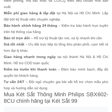
niêm phong, mã xác thực và CO/CQ theo tiêu chuẩn nhà sản
xuất.
Miễn phí giao hàng & lắp đặt
tại Hà Nội và Hồ Chí Minh. Lắp
đặt bởi kỹ thuật viên chuyên nghiệp.
Bảo hành chính hãng 24 tháng
– Kiểm tra bảo hành trực tuyến
trên hệ thống của hãng.
Bảo trì trọn đời
– Hỗ trợ kỹ thuật tận nơi, xử lý nhanh khi cần.
Giá tốt nhất
– Ưu đãi trực tiếp từ tổng kho phân phối, cam kết rẻ
hơn đại lý khác.
Giao hàng nhanh trong ngày
tại nội thành Hà Nội & Hồ Chí
Minh. Hỗ trợ COD toàn quốc.
Kiểm tra trước khi thanh toán
– Đảm bảo minh bạch, đầy đủ
quyền lợi khách hàng.
Tư vấn 24/7
– Đội ngũ chuyên gia két sắt hỗ trợ chọn mẫu phù
hợp và hướng dẫn sử dụng.
Mua Két Sắt Thông Minh Philips SBX602-
8CU chính hãng tại Két Sắt 99