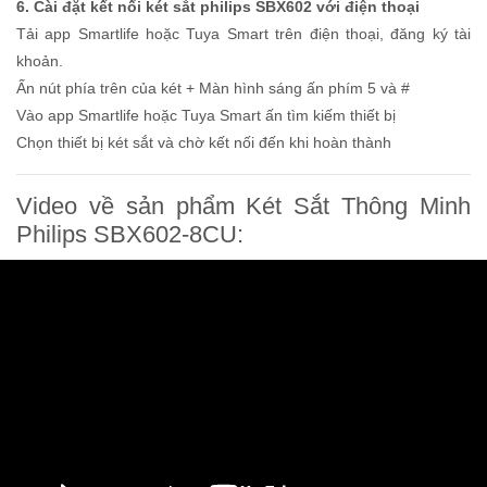
6. Cài đặt kết nối két sắt philips SBX602 với điện thoại
Tải app Smartlife hoặc Tuya Smart trên điện thoại, đăng ký tài
khoản.
Ấn nút phía trên của két + Màn hình sáng ấn phím 5 và #
Vào app Smartlife hoặc Tuya Smart ấn tìm kiếm thiết bị
Chọn thiết bị két sắt và chờ kết nối đến khi hoàn thành
Video về sản phẩm Két Sắt Thông Minh
Philips SBX602-8CU: