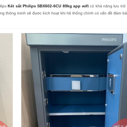
ilips
Két sắt Philips SBX602-6CU 89kg app wifi
có khả năng lưu trữ 
g thông minh sẽ được kích hoạt khi hệ thống chính có vấn đề đảm bả