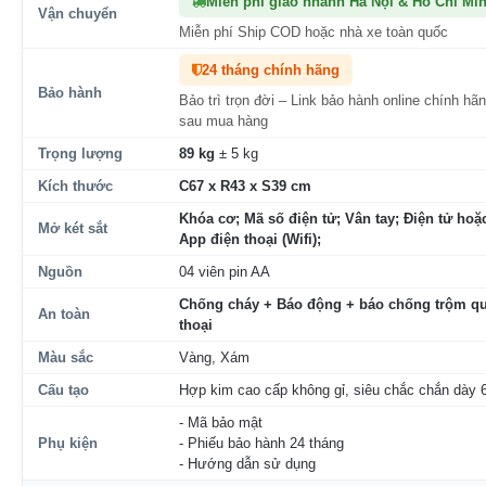
Miễn phí giao nhanh Hà Nội & Hồ Chí Mi
Vận chuyển
Miễn phí Ship COD hoặc nhà xe toàn quốc
24 tháng chính hãng
Bảo hành
Bảo trì trọn đời – Link bảo hành online chính hã
sau mua hàng
Trọng lượng
89 kg
± 5 kg
Kích thước
C67 x R43 x S39 cm
Khóa cơ; Mã số điện tử; Vân tay; Điện tử hoặc
Mở két sắt
App điện thoại (Wifi);
Nguồn
04 viên pin AA
Chống cháy + Báo động + báo chống trộm qu
An toàn
thoại
Màu sắc
Vàng, Xám
Cấu tạo
Hợp kim cao cấp không gỉ, siêu chắc chắn dày
- Mã bảo mật
Phụ kiện
- Phiếu bảo hành 24 tháng
- Hướng dẫn sử dụng