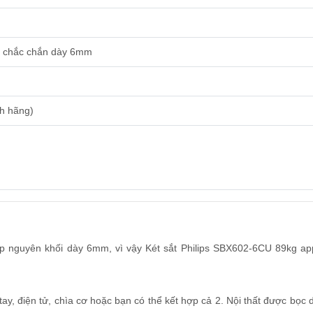
êu chắc chắn dày 6mm
nh hãng)
p nguyên khối dày 6mm, vì vậy Két sắt Philips SBX602-6CU 89kg app
y, điện tử, chìa cơ hoặc bạn có thể kết hợp cả 2. Nội thất được bọc d