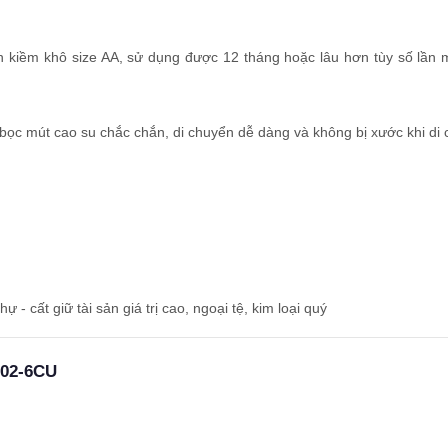
n kiềm khô size AA, sử dụng được 12 tháng hoặc lâu hơn tùy số lần 
ọc mút cao su chắc chắn, di chuyển dễ dàng và không bị xước khi di
ự - cất giữ tài sản giá trị cao, ngoại tệ, kim loại quý
602-6CU