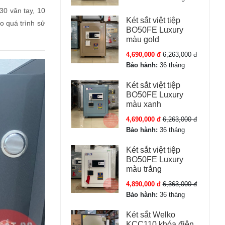
30 vân tay, 10
Két sắt việt tiệp
o quá trình sử
BO50FE Luxury
màu gold
4,690,000 đ
6,263,000 đ
Bảo hành:
36 tháng
Két sắt việt tiệp
BO50FE Luxury
màu xanh
4,690,000 đ
6,263,000 đ
Bảo hành:
36 tháng
Két sắt việt tiệp
BO50FE Luxury
màu trắng
4,890,000 đ
6,363,000 đ
Bảo hành:
36 tháng
Két sắt Welko
KCC110 khóa điện