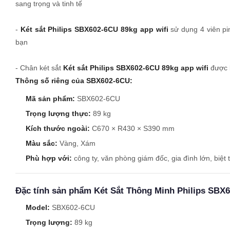
sang trọng và tinh tế
-
Két sắt Philips SBX602-6CU 89kg app wifi
sử dụng 4 viên pi
bạn
- Chân két sắt
Két sắt Philips SBX602-6CU 89kg app wifi
được b
Thông số riêng của SBX602-6CU:
Mã sản phẩm:
SBX602-6CU
Trọng lượng thực:
89 kg
Kích thước ngoài:
C670 × R430 × S390 mm
Màu sắc:
Vàng, Xám
Phù hợp với:
công ty, văn phòng giám đốc, gia đình lớn, biệt th
Đặc tính sản phẩm Két Sắt Thông Minh Philips SBX
Model:
SBX602-6CU
Trọng lượng:
89 kg