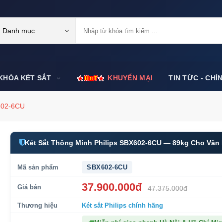
Danh mục
KHÓA KÉT SẮT
KHUYẾN MẠI
TIN TỨC - CHÍ
X602-6CU
Két Sắt Thông Minh Philips SBX602-6CU — 89kg Cho Văn
Mã sản phẩm
SBX602-6CU
37.900.000đ
Giá bán
47.375.000đ
Thương hiệu
Két sắt Philips
chính hãng