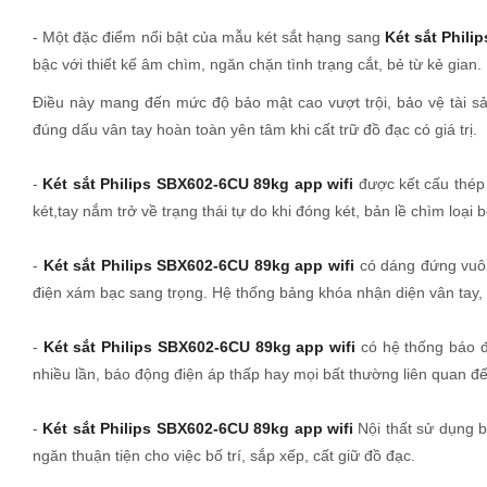
- Một đặc điểm nổi bật của mẫu két sắt hạng sang
Két sắt Phili
bậc với thiết kế âm chìm, ngăn chặn tình trạng cắt, bẻ từ kẻ gian.
Điều này mang đến mức độ bảo mật cao vượt trội, bảo vệ tài sả
đúng dấu vân tay hoàn toàn yên tâm khi cất trữ đồ đạc có giá trị.
-
Két sắt Philips SBX602-6CU 89kg app wifi
được kết cấu thép
két,tay nắm trở về trạng thái tự do khi đóng két, bản lề chìm loạ
-
Két sắt Philips SBX602-6CU 89kg app wifi
có dáng đứng vuông
điện xám bạc sang trọng. Hệ thống bảng khóa nhận diện vân tay, 
-
Két sắt Philips SBX602-6CU 89kg app wifi
có hệ thống báo đ
nhiều lần, báo động điện áp thấp hay mọi bất thường liên quan đế
-
Két sắt Philips SBX602-6CU 89kg app wifi
Nội thất sử dụng b
ngăn thuận tiện cho việc bố trí, sắp xếp, cất giữ đồ đạc.