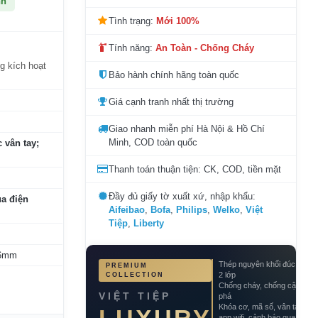
nh
Tình trạng:
Mới 100%
Tính năng:
An Toàn - Chống Cháy
ng kích hoạt
Bảo hành chính hãng toàn quốc
Giá cạnh tranh nhất thị trường
Giao nhanh miễn phí Hà Nội & Hồ Chí
Minh, COD toàn quốc
 vân tay;
Thanh toán thuận tiện: CK, COD, tiền mặt
Đầy đủ giấy tờ xuất xứ, nhập khẩu:
a điện
Aifeibao
,
Bofa
,
Philips
,
Welko
,
Việt
Tiệp
,
Liberty
 6mm
Thép nguyên khối đúc đặc
PREMIUM
2 lớp
COLLECTION
Chống cháy, chống cậy
VIỆT TIỆP
phá
Khóa cơ, mã số, vân tay,
app wifi, cảnh báo qua điện