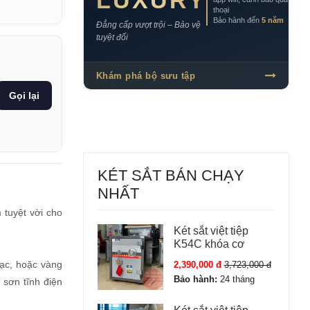
LUXURY
thoại
Bảo hành đến
5 năm
Đẳng cấp vượt trội – Bảo vệ
tuyệt đối
Khám phá bộ sưu tập
Gọi lại
KÉT SẮT BÁN CHẠY
NHẤT
 tuyệt vời cho
Két sắt việt tiệp
K54C khóa cơ
ạc, hoặc vàng
2,390,000 đ
3,723,000 đ
Bảo hành:
24 tháng
 sơn tĩnh điện