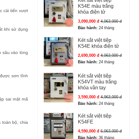
Két sắt việt tiệp
K54E màu trắng
 cải tiến vượt
khóa điện tử
3,090,000 đ
4,063,000 đ
Bảo hành:
24 tháng
ắt khi sử dụng
Két sắt việt tiệp
K54E khóa điện tử
n sâu vào lòng
2,690,000 đ
4,063,000 đ
Bảo hành:
24 tháng
 được sơn tĩnh
Két sắt việt tiệp
K54VT màu trắng
khóa vân tay
3,590,000 đ
4,963,000 đ
hập sai mật mã
Bảo hành:
24 tháng
Két sắt việt tiệp
K54FE
 toàn bộ, chia
4,590,000 đ
6,063,000 đ
Bảo hành:
36 tháng