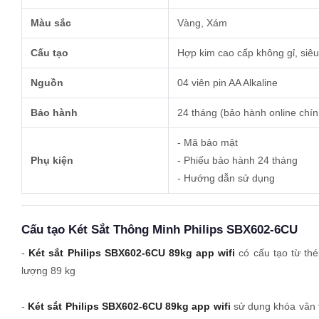
Màu sắc
Vàng, Xám
Cấu tạo
Hợp kim cao cấp không gỉ, si
Nguồn
04 viên pin AA Alkaline
Bảo hành
24 tháng (bảo hành online chí
- Mã bảo mật
Phụ kiện
- Phiếu bảo hành 24 tháng
- Hướng dẫn sử dụng
Cấu tạo Két Sắt Thông Minh Philips SBX602-6CU
-
Két sắt Philips SBX602-6CU 89kg app wifi
có cấu tạo từ thé
lượng 89 kg
-
Két sắt Philips SBX602-6CU 89kg app wifi
sử dụng khóa vân ta