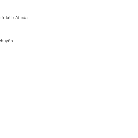
mở két sắt của
 chuyển