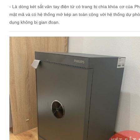
- Là dòng két sắt vân tay điện tử có trang bị chìa khóa cơ của Ph
mật mã và có hệ thống mở kép an toàn cộng với hệ thống dự phòn
dụng không bị gian đoạn.