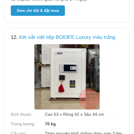
Xem chi tiết & đặt mua
12.
Két sắt việt tiệp BO63FE Luxury màu trắng
Kích thước:
Cao 63 x Rộng 42 x Sâu 44 cm
Trọng lượng:
70 kg
Cấu tạo:
Thép nguyên khối chống cháy, sơn 3 lớp