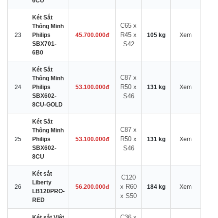
6CU
Két Sắt
C65 x
Thông Minh
R45 x
23
Philips
45.700.000đ
105 kg
Xem
SBX701-
S42
6B0
Két Sắt
C87 x
Thông Minh
R50 x
24
Philips
53.100.000đ
131 kg
Xem
SBX602-
S46
8CU-GOLD
Két Sắt
C87 x
Thông Minh
R50 x
25
Philips
53.100.000đ
131 kg
Xem
SBX602-
S46
8CU
Két sắt
C120
Liberty
x R60
26
56.200.000đ
184 kg
Xem
LB120PRO-
x S50
RED
C36 x
Két sắt Việt