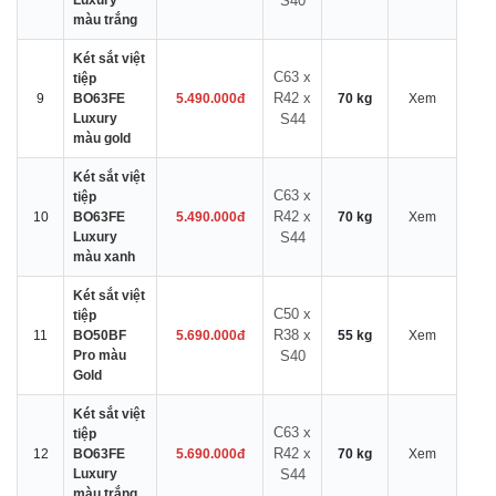
Luxury
S40
màu trắng
Két sắt việt
C63 x
tiệp
R42 x
9
BO63FE
5.490.000đ
70 kg
Xem
Luxury
S44
màu gold
Két sắt việt
C63 x
tiệp
R42 x
10
BO63FE
5.490.000đ
70 kg
Xem
Luxury
S44
màu xanh
Két sắt việt
C50 x
tiệp
R38 x
11
BO50BF
5.690.000đ
55 kg
Xem
Pro màu
S40
Gold
Két sắt việt
C63 x
tiệp
R42 x
12
BO63FE
5.690.000đ
70 kg
Xem
Luxury
S44
màu trắng