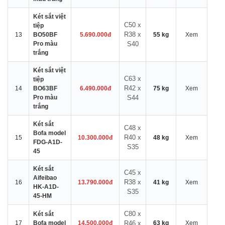
Két sắt việt
C50 x
tiệp
R38 x
13
BO50BF
5.690.000đ
55 kg
Xem
Pro màu
S40
trắng
Két sắt việt
C63 x
tiệp
R42 x
14
BO63BF
6.490.000đ
75 kg
Xem
Pro màu
S44
trắng
Két sắt
C48 x
Bofa model
R40 x
15
10.300.000đ
48 kg
Xem
FDG-A1D-
S35
45
Két sắt
C45 x
Aifeibao
R38 x
16
13.790.000đ
41 kg
Xem
HK-A1D-
S35
45-HM
C80 x
Két sắt
17
Bofa model
14.500.000đ
R46 x
63 kg
Xem