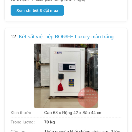
Xem chi tiết & đặt mua
12.
Két sắt việt tiệp BO63FE Luxury màu trắng
Kích thước:
Cao 63 x Rộng 42 x Sâu 44 cm
Trọng lượng:
70 kg
Cấu tạo:
Thép nguyên khối chống cháy, sơn 3 lớp