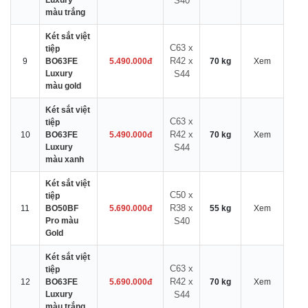
Luxury
S40
màu trắng
Két sắt việt
C63 x
tiệp
R42 x
9
BO63FE
5.490.000đ
70 kg
Xem
Luxury
S44
màu gold
Két sắt việt
C63 x
tiệp
R42 x
10
BO63FE
5.490.000đ
70 kg
Xem
Luxury
S44
màu xanh
Két sắt việt
C50 x
tiệp
R38 x
11
BO50BF
5.690.000đ
55 kg
Xem
Pro màu
S40
Gold
Két sắt việt
C63 x
tiệp
R42 x
12
BO63FE
5.690.000đ
70 kg
Xem
Luxury
S44
màu trắng