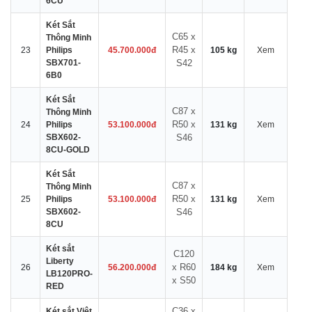
6CU
Két Sắt
C65 x
Thông Minh
R45 x
23
Philips
45.700.000đ
105 kg
Xem
SBX701-
S42
6B0
Két Sắt
C87 x
Thông Minh
R50 x
24
Philips
53.100.000đ
131 kg
Xem
SBX602-
S46
8CU-GOLD
Két Sắt
C87 x
Thông Minh
R50 x
25
Philips
53.100.000đ
131 kg
Xem
SBX602-
S46
8CU
Két sắt
C120
Liberty
x R60
26
56.200.000đ
184 kg
Xem
LB120PRO-
x S50
RED
C36 x
Két sắt Việt