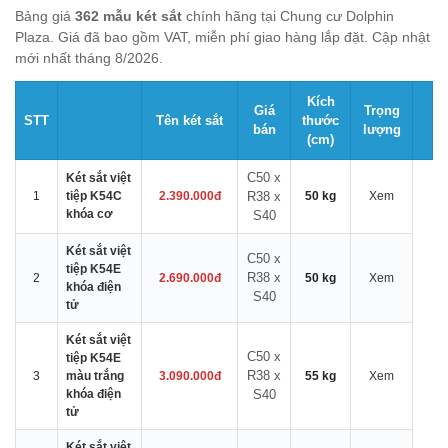
Bảng giá
362 mẫu két sắt
chính hãng tại Chung cư Dolphin
Plaza. Giá đã bao gồm VAT, miễn phí giao hàng lắp đặt. Cập nhật
mới nhất tháng 8/2026.
Kích
Giá
Trọng
STT
Tên két sắt
thước
bán
lượng
(cm)
C50 x
Két sắt việt
1
tiệp K54C
2.390.000đ
R38 x
50 kg
Xem
khóa cơ
S40
Két sắt việt
C50 x
tiệp K54E
R38 x
2
2.690.000đ
50 kg
Xem
khóa điện
S40
tử
Két sắt việt
C50 x
tiệp K54E
R38 x
3
màu trắng
3.090.000đ
55 kg
Xem
khóa điện
S40
tử
Két sắt việt