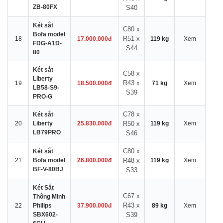
ZB-80FX
S40
Két sắt
C80 x
Bofa model
R51 x
18
17.000.000đ
119 kg
Xem
FDG-A1D-
S44
80
Két sắt
C58 x
Liberty
R43 x
19
18.500.000đ
71 kg
Xem
LB58-S9-
S39
PRO-G
C78 x
Két sắt
20
Liberty
25.830.000đ
R50 x
119 kg
Xem
LB79PRO
S46
C80 x
Két sắt
21
Bofa model
26.800.000đ
R48 x
119 kg
Xem
BF-V-80BJ
S33
Két Sắt
C67 x
Thông Minh
R43 x
22
Philips
37.900.000đ
89 kg
Xem
SBX602-
S39