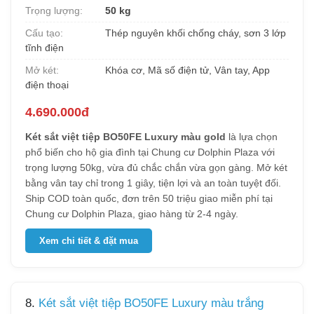
Trọng lượng:
50 kg
Cấu tạo:
Thép nguyên khối chống cháy, sơn 3 lớp
tĩnh điện
Mở két:
Khóa cơ, Mã số điện tử, Vân tay, App
điện thoại
4.690.000đ
Két sắt việt tiệp BO50FE Luxury màu gold
là lựa chọn
phổ biến cho hộ gia đình tại Chung cư Dolphin Plaza với
trọng lượng 50kg, vừa đủ chắc chắn vừa gọn gàng. Mở két
bằng vân tay chỉ trong 1 giây, tiện lợi và an toàn tuyệt đối.
Ship COD toàn quốc, đơn trên 50 triệu giao miễn phí tại
Chung cư Dolphin Plaza, giao hàng từ 2-4 ngày.
Xem chi tiết & đặt mua
8.
Két sắt việt tiệp BO50FE Luxury màu trắng