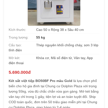
Kích thước:
Cao 50 x Rộng 38 x Sâu 40 cm
Trọng lượng:
55 kg
Cấu tạo:
Thép nguyên khối chống cháy, sơn 3 lớp
tĩnh điện
Mở két:
Khóa cơ, Mã số điện tử, Vân tay, App
điện thoại
5.690.000đ
Két sắt việt tiệp BO50BF Pro màu Gold
là lựa chọn phổ
biến cho hộ gia đình tại Chung cư Dolphin Plaza với trọng
lượng 55kg, vừa đủ chắc chắn vừa gọn gàng. Mở két bằng
vân tay chỉ trong 1 giây, tiện lợi và an toàn tuyệt đối. Ship
COD toàn quốc, đơn trên 50 triệu giao miễn phí tại Chung
cư Dolphin Plaza, giao hàng từ 2-4 ngày.