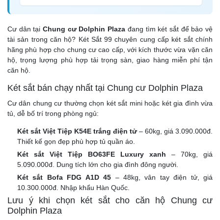
Cư dân tại
Chung cư Dolphin Plaza
đang tìm két sắt để bảo vệ
tài sản trong căn hộ? Két Sắt 99 chuyên cung cấp két sắt chính
hãng phù hợp cho chung cư cao cấp, với kích thước vừa vặn căn
hộ, trọng lượng phù hợp tải trọng sàn, giao hàng miễn phí tận
căn hộ.
Két sắt bán chạy nhất tại Chung cư Dolphin Plaza
Cư dân chung cư thường chọn két sắt mini hoặc két gia đình vừa
tủ, dễ bố trí trong phòng ngủ:
Két sắt Việt Tiệp K54E trắng điện tử
– 60kg, giá 3.090.000đ.
Thiết kế gọn đẹp phù hợp tủ quần áo.
Két sắt Việt Tiệp BO63FE Luxury xanh
– 70kg, giá
5.090.000đ. Dung tích lớn cho gia đình đông người.
Két sắt Bofa FDG A1D 45
– 48kg, vân tay điện tử, giá
10.300.000đ. Nhập khẩu Hàn Quốc.
Lưu ý khi chọn két sắt cho căn hộ Chung cư
Dolphin Plaza