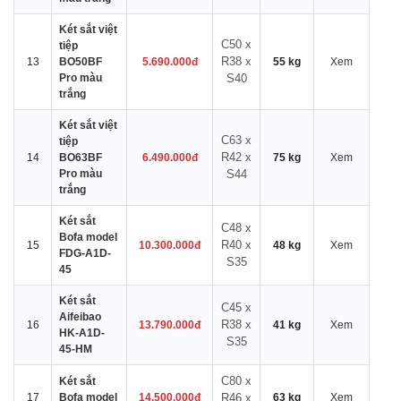
Két sắt việt
C50 x
tiệp
R38 x
13
BO50BF
5.690.000đ
55 kg
Xem
Pro màu
S40
trắng
Két sắt việt
C63 x
tiệp
R42 x
14
BO63BF
6.490.000đ
75 kg
Xem
Pro màu
S44
trắng
Két sắt
C48 x
Bofa model
R40 x
15
10.300.000đ
48 kg
Xem
FDG-A1D-
S35
45
Két sắt
C45 x
Aifeibao
R38 x
16
13.790.000đ
41 kg
Xem
HK-A1D-
S35
45-HM
C80 x
Két sắt
17
Bofa model
14.500.000đ
R46 x
63 kg
Xem