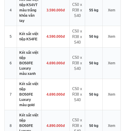
C50 x
tiệp K54VT
R38 x
4
màu trắng
3.590.000đ
55 kg
Xem
khóa vân
S40
tay
C50 x
Két sắt việt
5
4.590.000đ
R38 x
50 kg
Xem
tiệp K54FE
S40
Két sắt việt
C50 x
tiệp
R38 x
6
BO50FE
4.690.000đ
50 kg
Xem
Luxury
S40
màu xanh
Két sắt việt
C50 x
tiệp
R38 x
7
BO50FE
4.690.000đ
50 kg
Xem
Luxury
S40
màu gold
Két sắt việt
C50 x
tiệp
R38 x
8
BO50FE
4.890.000đ
50 kg
Xem