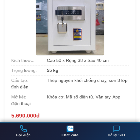
Kích thước:
Cao 50 x Rộng 38 x Sâu 40 cm
Trọng lượng:
55 kg
Cấu tạo:
Thép nguyên khối chống cháy, sơn 3 lớp
tĩnh điện
Mở két:
Khóa cơ, Mã số điện tử, Vân tay, App
điện thoại
5.690.000đ
Két sắt việt tiệp BO50BF Pro màu trắng
là lựa chọn phổ
biến cho hộ gia đình tại Chung cư Dolphin Plaza với trọng
Gọi điện
Chat Zalo
Để lại SĐT