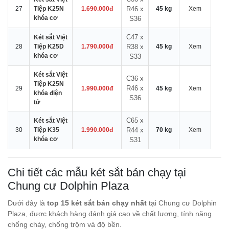
27
Tiệp K25N
1.690.000đ
R46 x
45 kg
Xem
khóa cơ
S36
C47 x
Két sắt Việt
28
Tiệp K25D
1.790.000đ
R38 x
45 kg
Xem
khóa cơ
S33
Két sắt Việt
C36 x
Tiệp K25N
R46 x
29
1.990.000đ
45 kg
Xem
khóa điện
S36
tử
C65 x
Két sắt Việt
30
Tiệp K35
1.990.000đ
R44 x
70 kg
Xem
khóa cơ
S31
Chi tiết các mẫu két sắt bán chạy tại
Chung cư Dolphin Plaza
Dưới đây là
top 15 két sắt bán chạy nhất
tại Chung cư Dolphin
Plaza, được khách hàng đánh giá cao về chất lượng, tính năng
chống cháy, chống trộm và độ bền.