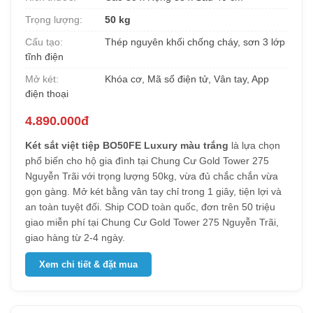
Trọng lượng:
50 kg
Cấu tạo:
Thép nguyên khối chống cháy, sơn 3 lớp
tĩnh điện
Mở két:
Khóa cơ, Mã số điện tử, Vân tay, App
điện thoại
4.890.000đ
Két sắt việt tiệp BO50FE Luxury màu trắng
là lựa chọn
phổ biến cho hộ gia đình tại Chung Cư Gold Tower 275
Nguyễn Trãi với trọng lượng 50kg, vừa đủ chắc chắn vừa
gọn gàng. Mở két bằng vân tay chỉ trong 1 giây, tiện lợi và
an toàn tuyệt đối. Ship COD toàn quốc, đơn trên 50 triệu
giao miễn phí tại Chung Cư Gold Tower 275 Nguyễn Trãi,
giao hàng từ 2-4 ngày.
Xem chi tiết & đặt mua