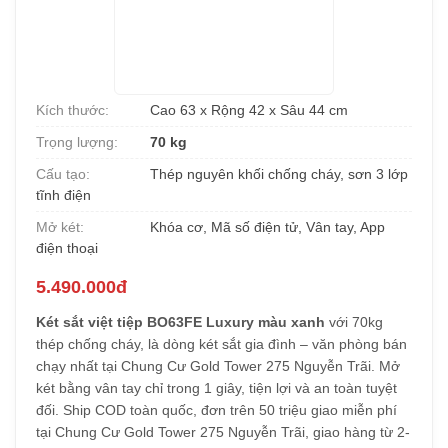
Kích thước:
Cao 63 x Rộng 42 x Sâu 44 cm
Trọng lượng:
70 kg
Cấu tạo:
Thép nguyên khối chống cháy, sơn 3 lớp
tĩnh điện
Mở két:
Khóa cơ, Mã số điện tử, Vân tay, App
điện thoại
5.490.000đ
Két sắt việt tiệp BO63FE Luxury màu xanh
với 70kg
thép chống cháy, là dòng két sắt gia đình – văn phòng bán
chạy nhất tại Chung Cư Gold Tower 275 Nguyễn Trãi. Mở
két bằng vân tay chỉ trong 1 giây, tiện lợi và an toàn tuyệt
đối. Ship COD toàn quốc, đơn trên 50 triệu giao miễn phí
tại Chung Cư Gold Tower 275 Nguyễn Trãi, giao hàng từ 2-