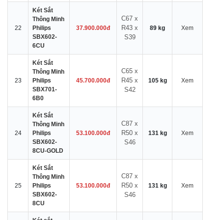
Két Sắt
C67 x
Thông Minh
R43 x
22
Philips
37.900.000đ
89 kg
Xem
SBX602-
S39
6CU
Két Sắt
C65 x
Thông Minh
R45 x
23
Philips
45.700.000đ
105 kg
Xem
SBX701-
S42
6B0
Két Sắt
C87 x
Thông Minh
R50 x
24
Philips
53.100.000đ
131 kg
Xem
SBX602-
S46
8CU-GOLD
Két Sắt
C87 x
Thông Minh
R50 x
25
Philips
53.100.000đ
131 kg
Xem
SBX602-
S46
8CU