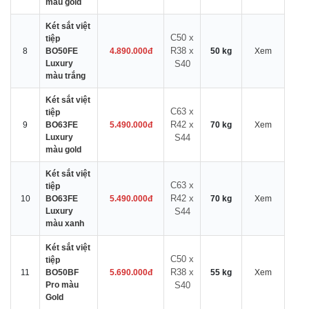
màu gold
Két sắt việt
C50 x
tiệp
R38 x
8
BO50FE
4.890.000đ
50 kg
Xem
Luxury
S40
màu trắng
Két sắt việt
C63 x
tiệp
R42 x
9
BO63FE
5.490.000đ
70 kg
Xem
Luxury
S44
màu gold
Két sắt việt
C63 x
tiệp
R42 x
10
BO63FE
5.490.000đ
70 kg
Xem
Luxury
S44
màu xanh
Két sắt việt
C50 x
tiệp
R38 x
11
BO50BF
5.690.000đ
55 kg
Xem
Pro màu
S40
Gold