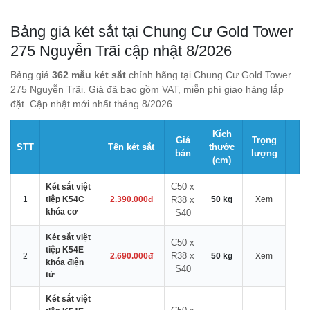
Bảng giá két sắt tại Chung Cư Gold Tower
275 Nguyễn Trãi cập nhật 8/2026
Bảng giá
362 mẫu két sắt
chính hãng tại Chung Cư Gold Tower
275 Nguyễn Trãi. Giá đã bao gồm VAT, miễn phí giao hàng lắp
đặt. Cập nhật mới nhất tháng 8/2026.
Kích
Giá
Trọng
STT
Tên két sắt
thước
bán
lượng
(cm)
C50 x
Két sắt việt
1
tiệp K54C
2.390.000đ
R38 x
50 kg
Xem
khóa cơ
S40
Két sắt việt
C50 x
tiệp K54E
R38 x
2
2.690.000đ
50 kg
Xem
khóa điện
S40
tử
Két sắt việt