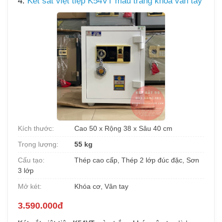
4.
Két sắt việt tiệp K54VT màu trắng khóa vân tay
Kích thước:
Cao 50 x Rộng 38 x Sâu 40 cm
Trọng lượng:
55 kg
Cấu tạo:
Thép cao cấp, Thép 2 lớp đúc đặc, Sơn
3 lớp
Mở két:
Khóa cơ, Vân tay
3.590.000đ