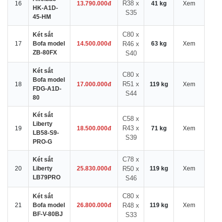
R38 x
16
13.790.000đ
41 kg
Xem
HK-A1D-
S35
45-HM
C80 x
Két sắt
17
Bofa model
14.500.000đ
R46 x
63 kg
Xem
ZB-80FX
S40
Két sắt
C80 x
Bofa model
R51 x
18
17.000.000đ
119 kg
Xem
FDG-A1D-
S44
80
Két sắt
C58 x
Liberty
R43 x
19
18.500.000đ
71 kg
Xem
LB58-S9-
S39
PRO-G
C78 x
Két sắt
20
Liberty
25.830.000đ
R50 x
119 kg
Xem
LB79PRO
S46
C80 x
Két sắt
21
Bofa model
26.800.000đ
R48 x
119 kg
Xem
BF-V-80BJ
S33