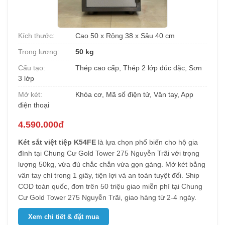
Kích thước:
Cao 50 x Rộng 38 x Sâu 40 cm
Trọng lượng:
50 kg
Cấu tạo:
Thép cao cấp, Thép 2 lớp đúc đặc, Sơn
3 lớp
Mở két:
Khóa cơ, Mã số điện tử, Vân tay, App
điện thoại
4.590.000đ
Két sắt việt tiệp K54FE
là lựa chọn phổ biến cho hộ gia
đình tại Chung Cư Gold Tower 275 Nguyễn Trãi với trọng
lượng 50kg, vừa đủ chắc chắn vừa gọn gàng. Mở két bằng
vân tay chỉ trong 1 giây, tiện lợi và an toàn tuyệt đối. Ship
COD toàn quốc, đơn trên 50 triệu giao miễn phí tại Chung
Cư Gold Tower 275 Nguyễn Trãi, giao hàng từ 2-4 ngày.
Xem chi tiết & đặt mua