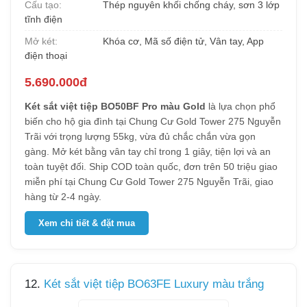
Cấu tạo:
Thép nguyên khối chống cháy, sơn 3 lớp
tĩnh điện
Mở két:
Khóa cơ, Mã số điện tử, Vân tay, App
điện thoại
5.690.000đ
Két sắt việt tiệp BO50BF Pro màu Gold
là lựa chọn phổ
biến cho hộ gia đình tại Chung Cư Gold Tower 275 Nguyễn
Trãi với trọng lượng 55kg, vừa đủ chắc chắn vừa gọn
gàng. Mở két bằng vân tay chỉ trong 1 giây, tiện lợi và an
toàn tuyệt đối. Ship COD toàn quốc, đơn trên 50 triệu giao
miễn phí tại Chung Cư Gold Tower 275 Nguyễn Trãi, giao
hàng từ 2-4 ngày.
Xem chi tiết & đặt mua
12.
Két sắt việt tiệp BO63FE Luxury màu trắng