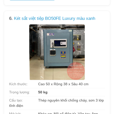
6.
Két sắt việt tiệp BO50FE Luxury màu xanh
Kích thước:
Cao 50 x Rộng 38 x Sâu 40 cm
Trọng lượng:
50 kg
Cấu tạo:
Thép nguyên khối chống cháy, sơn 3 lớp
tĩnh điện
Mở két:
Khóa cơ, Mã số điện tử, Vân tay, App