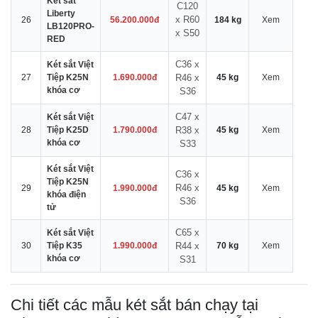
Két sắt
C120
Liberty
x R60
26
56.200.000đ
184 kg
Xem
LB120PRO-
x S50
RED
C36 x
Két sắt Việt
27
Tiệp K25N
1.690.000đ
R46 x
45 kg
Xem
khóa cơ
S36
C47 x
Két sắt Việt
28
Tiệp K25D
1.790.000đ
R38 x
45 kg
Xem
khóa cơ
S33
Két sắt Việt
C36 x
Tiệp K25N
R46 x
29
1.990.000đ
45 kg
Xem
khóa điện
S36
tử
C65 x
Két sắt Việt
30
Tiệp K35
1.990.000đ
R44 x
70 kg
Xem
khóa cơ
S31
Chi tiết các mẫu két sắt bán chạy tại