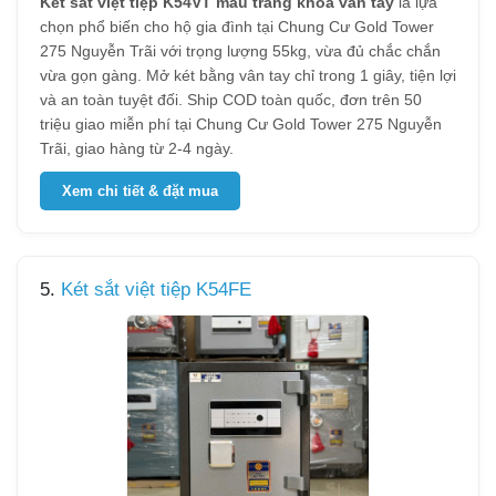
Két sắt việt tiệp K54VT màu trắng khóa vân tay
là lựa
chọn phổ biến cho hộ gia đình tại Chung Cư Gold Tower
275 Nguyễn Trãi với trọng lượng 55kg, vừa đủ chắc chắn
vừa gọn gàng. Mở két bằng vân tay chỉ trong 1 giây, tiện lợi
và an toàn tuyệt đối. Ship COD toàn quốc, đơn trên 50
triệu giao miễn phí tại Chung Cư Gold Tower 275 Nguyễn
Trãi, giao hàng từ 2-4 ngày.
Xem chi tiết & đặt mua
5.
Két sắt việt tiệp K54FE