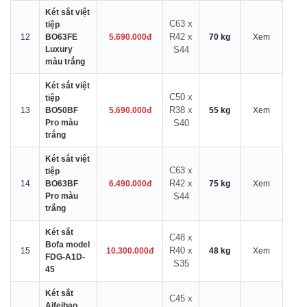
Két sắt việt
C63 x
tiệp
R42 x
12
BO63FE
5.690.000đ
70 kg
Xem
Luxury
S44
màu trắng
Két sắt việt
C50 x
tiệp
R38 x
13
BO50BF
5.690.000đ
55 kg
Xem
Pro màu
S40
trắng
Két sắt việt
C63 x
tiệp
R42 x
14
BO63BF
6.490.000đ
75 kg
Xem
Pro màu
S44
trắng
Két sắt
C48 x
Bofa model
R40 x
15
10.300.000đ
48 kg
Xem
FDG-A1D-
S35
45
Két sắt
C45 x
Aifeibao