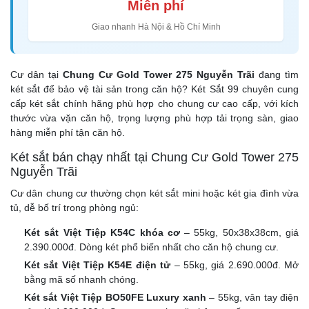
Miễn phí
Giao nhanh Hà Nội & Hồ Chí Minh
Cư dân tại
Chung Cư Gold Tower 275 Nguyễn Trãi
đang tìm
két sắt để bảo vệ tài sản trong căn hộ? Két Sắt 99 chuyên cung
cấp két sắt chính hãng phù hợp cho chung cư cao cấp, với kích
thước vừa vặn căn hộ, trọng lượng phù hợp tải trọng sàn, giao
hàng miễn phí tận căn hộ.
Két sắt bán chạy nhất tại Chung Cư Gold Tower 275
Nguyễn Trãi
Cư dân chung cư thường chọn két sắt mini hoặc két gia đình vừa
tủ, dễ bố trí trong phòng ngủ:
Két sắt Việt Tiệp K54C khóa cơ
– 55kg, 50x38x38cm, giá
2.390.000đ. Dòng két phổ biến nhất cho căn hộ chung cư.
Két sắt Việt Tiệp K54E điện tử
– 55kg, giá 2.690.000đ. Mở
bằng mã số nhanh chóng.
Két sắt Việt Tiệp BO50FE Luxury xanh
– 55kg, vân tay điện