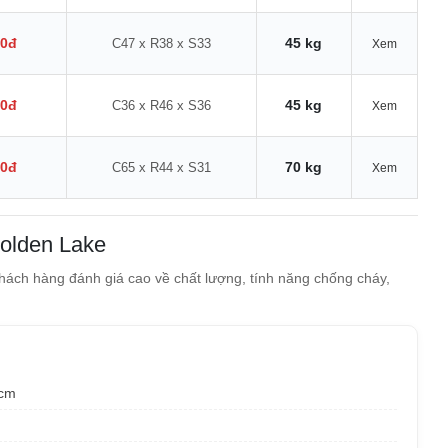
00đ
45 kg
C47 x R38 x S33
Xem
00đ
45 kg
C36 x R46 x S36
Xem
00đ
70 kg
C65 x R44 x S31
Xem
Golden Lake
ách hàng đánh giá cao về chất lượng, tính năng chống cháy,
 cm