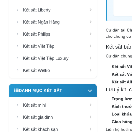
Két sắt Liberty
Két sắt Ngân Hàng
Cư dân tại
Ch
Két sắt Philips
cho chung cư 
Két sắt Việt Tiệp
Két sắt bá
Cư dân chung 
Két sắt Việt Tiệp Luxury
Két sắt V
Két sắt Welko
Két sắt V
Két sắt A
Lưu ý khi 
DANH MỤC KÉT SẮT
Trọng lượ
Két sắt mini
Kích thướ
Loại khóa
Két sắt gia đình
Giao hàng
Két sắt khách sạn
Liên hệ hotli