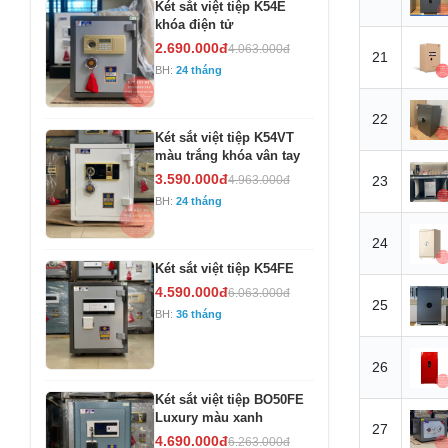
Két sắt việt tiệp K54E
khóa điện tử
2.690.000đ
4.063.000đ
21
BH:
24 tháng
22
Két sắt việt tiệp K54VT
màu trắng khóa vân tay
3.590.000đ
4.963.000đ
23
BH:
24 tháng
24
Két sắt việt tiệp K54FE
4.590.000đ
6.063.000đ
25
BH:
36 tháng
26
Két sắt việt tiệp BO50FE
Luxury màu xanh
27
4.690.000đ
6.263.000đ