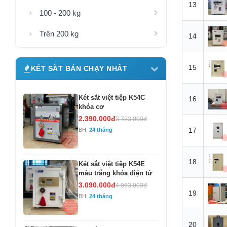
13
100 - 200 kg
Trên 200 kg
14
15
KÉT SẮT BÁN CHẠY NHẤT
Két sắt việt tiệp K54C
16
khóa cơ
2.390.000đ
3.723.000đ
17
BH:
24 tháng
18
Két sắt việt tiệp K54E
màu trắng khóa điện tử
3.090.000đ
4.063.000đ
19
BH:
24 tháng
20