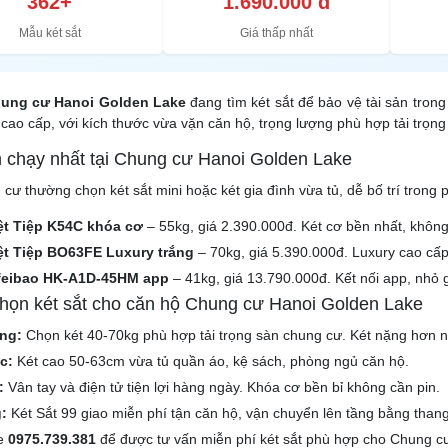
362+
1.690.000 đ
Mẫu két sắt
Giá thấp nhất
ung cư Hanoi Golden Lake
đang tìm két sắt để bảo vệ tài sản tron
cao cấp, với kích thước vừa vặn căn hộ, trọng lượng phù hợp tải trọng
n chạy nhất tại Chung cư Hanoi Golden Lake
cư thường chọn két sắt mini hoặc két gia đình vừa tủ, dễ bố trí trong 
iệt Tiệp K54C khóa cơ
– 55kg, giá 2.390.000đ. Két cơ bền nhất, không
iệt Tiệp BO63FE Luxury trắng
– 70kg, giá 5.390.000đ. Luxury cao cấp
ifeibao HK-A1D-45HM app
– 41kg, giá 13.790.000đ. Kết nối app, nhỏ 
chọn két sắt cho căn hộ Chung cư Hanoi Golden Lake
ng:
Chọn két 40-70kg phù hợp tải trọng sàn chung cư. Két nặng hơn n
c:
Két cao 50-63cm vừa tủ quần áo, kệ sách, phòng ngủ căn hộ.
:
Vân tay và điện tử tiện lợi hàng ngày. Khóa cơ bền bỉ không cần pin.
:
Két Sắt 99 giao miễn phí tận căn hộ, vận chuyển lên tầng bằng than
ne
0975.739.381
để được tư vấn miễn phí két sắt phù hợp cho Chung c