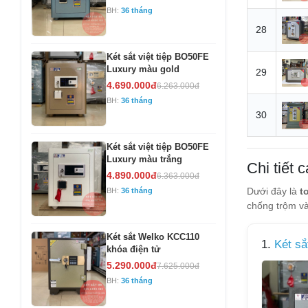
BH:
36 tháng
28
Két sắt việt tiệp BO50FE
Luxury màu gold
29
4.690.000đ
6.263.000đ
BH:
36 tháng
30
Két sắt việt tiệp BO50FE
Luxury màu trắng
Chi tiết
4.890.000đ
6.363.000đ
Dưới đây là
t
BH:
36 tháng
chống trộm và
Két sắt Welko KCC110
1.
Két sắ
khóa điện tử
5.290.000đ
7.625.000đ
BH:
36 tháng