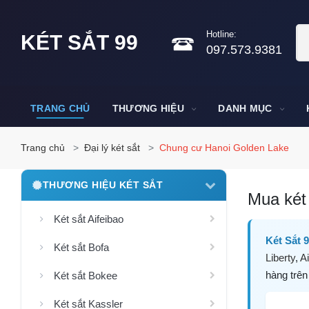
Hotline:
KÉT SẮT 99
097.573.9381
TRANG CHỦ
THƯƠNG HIỆU
DANH MỤC
Trang chủ
Đại lý két sắt
Chung cư Hanoi Golden Lake
THƯƠNG HIỆU KÉT SẮT
Mua két 
Két sắt Aifeibao
Két Sắt 
Két sắt Bofa
Liberty
,
Ai
hàng trên
Két sắt Bokee
Két sắt Kassler