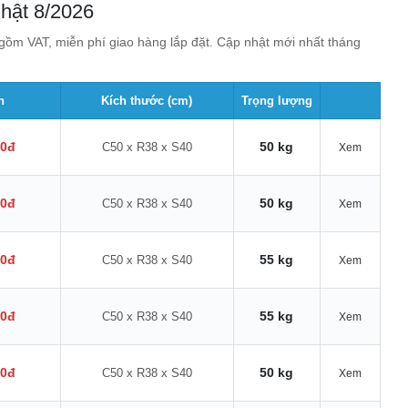
nhật 8/2026
ồm VAT, miễn phí giao hàng lắp đặt. Cập nhật mới nhất tháng
n
Kích thước (cm)
Trọng lượng
00đ
50 kg
C50 x R38 x S40
Xem
00đ
50 kg
C50 x R38 x S40
Xem
00đ
55 kg
C50 x R38 x S40
Xem
00đ
55 kg
C50 x R38 x S40
Xem
00đ
50 kg
C50 x R38 x S40
Xem