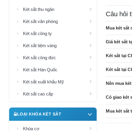
Két sắt thu ngân
Câu hỏi 
Két sắt văn phòng
Mua két sắt
Két sắt công ty
Giá két sắt 
Két sắt tiệm vàng
Két sắt tại 
Két sắt công đức
Két sắt tại
Két sắt Hàn Quốc
Két sắt xuất khẩu Mỹ
Nên mua két
Két sắt cao cấp
Có giao két 
Mua két sắt
LOẠI KHÓA KÉT SẮT
Khóa cơ