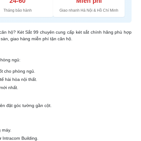
24-60
Miễn phí
Tháng bảo hành
Giao nhanh Hà Nội & Hồ Chí Minh
g căn hộ? Két Sắt 99 chuyên cung cấp két sắt chính hãng phù hợp
 sàn, giao hàng miễn phí tận căn hộ.
phòng ngủ:
tốt cho phòng ngủ.
ế hài hòa nội thất.
mới nhất.
ên đặt góc tường gần cột.
g máy.
 Intracom Building.