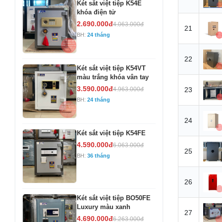
Két sắt việt tiệp K54E
khóa điện tử
2.690.000đ
4.063.000đ
21
BH:
24 tháng
22
Két sắt việt tiệp K54VT
màu trắng khóa vân tay
3.590.000đ
4.963.000đ
23
BH:
24 tháng
24
Két sắt việt tiệp K54FE
4.590.000đ
6.063.000đ
25
BH:
36 tháng
26
Két sắt việt tiệp BO50FE
Luxury màu xanh
27
4.690.000đ
6.263.000đ