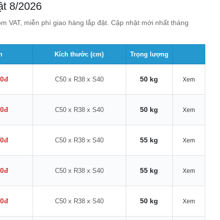
ật 8/2026
m VAT, miễn phí giao hàng lắp đặt. Cập nhật mới nhất tháng
n
Kích thước (cm)
Trọng lượng
00đ
50 kg
C50 x R38 x S40
Xem
00đ
50 kg
C50 x R38 x S40
Xem
00đ
55 kg
C50 x R38 x S40
Xem
00đ
55 kg
C50 x R38 x S40
Xem
00đ
50 kg
C50 x R38 x S40
Xem