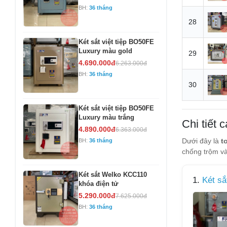
BH:
36 tháng
28
Két sắt việt tiệp BO50FE
Luxury màu gold
29
4.690.000đ
6.263.000đ
BH:
36 tháng
30
Két sắt việt tiệp BO50FE
Luxury màu trắng
Chi tiết 
4.890.000đ
6.363.000đ
Dưới đây là
t
BH:
36 tháng
chống trộm và
Két sắt Welko KCC110
1.
Két sắ
khóa điện tử
5.290.000đ
7.625.000đ
BH:
36 tháng