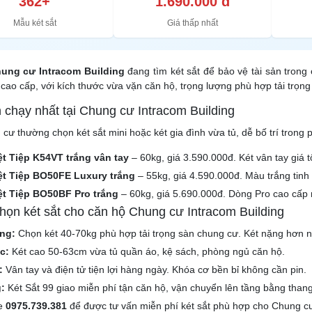
362+
1.690.000 đ
Mẫu két sắt
Giá thấp nhất
ung cư Intracom Building
đang tìm két sắt để bảo vệ tài sản tron
cao cấp, với kích thước vừa vặn căn hộ, trọng lượng phù hợp tải trọng
n chạy nhất tại Chung cư Intracom Building
cư thường chọn két sắt mini hoặc két gia đình vừa tủ, dễ bố trí trong 
ệt Tiệp K54VT trắng vân tay
– 60kg, giá 3.590.000đ. Két vân tay giá 
iệt Tiệp BO50FE Luxury trắng
– 55kg, giá 4.590.000đ. Màu trắng tinh t
iệt Tiệp BO50BF Pro trắng
– 60kg, giá 5.690.000đ. Dòng Pro cao cấp 
chọn két sắt cho căn hộ Chung cư Intracom Building
ng:
Chọn két 40-70kg phù hợp tải trọng sàn chung cư. Két nặng hơn n
c:
Két cao 50-63cm vừa tủ quần áo, kệ sách, phòng ngủ căn hộ.
:
Vân tay và điện tử tiện lợi hàng ngày. Khóa cơ bền bỉ không cần pin.
:
Két Sắt 99 giao miễn phí tận căn hộ, vận chuyển lên tầng bằng than
ne
0975.739.381
để được tư vấn miễn phí két sắt phù hợp cho Chung cư