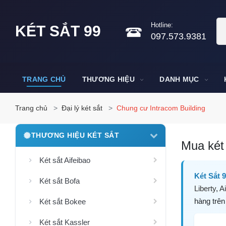
Hotline:
KÉT SẮT 99
097.573.9381
TRANG CHỦ
THƯƠNG HIỆU
DANH MỤC
Trang chủ
Đại lý két sắt
Chung cư Intracom Building
THƯƠNG HIỆU KÉT SẮT
Mua két 
Két sắt Aifeibao
Két Sắt 
Két sắt Bofa
Liberty
,
Ai
hàng trên
Két sắt Bokee
Két sắt Kassler