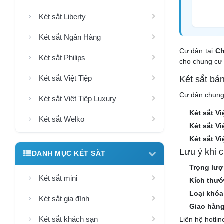
Két sắt Liberty
Két sắt Ngân Hàng
Cư dân tại
Ch
Két sắt Philips
cho chung cư 
Két sắt Việt Tiệp
Két sắt bá
Cư dân chung 
Két sắt Việt Tiệp Luxury
Két sắt Vi
Két sắt Welko
Két sắt V
Két sắt V
Lưu ý khi 
DANH MỤC KÉT SẮT
Trọng lượ
Két sắt mini
Kích thướ
Loại khóa
Két sắt gia đình
Giao hàng
Két sắt khách sạn
Liên hệ hotli