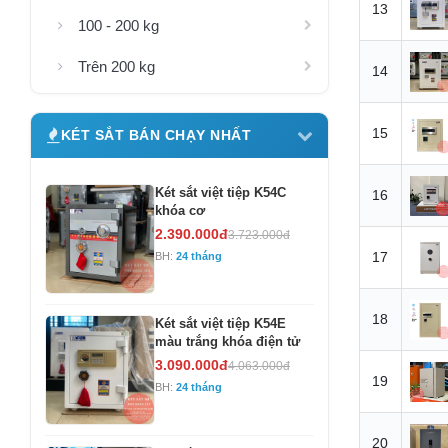
13
100 - 200 kg
Trên 200 kg
14
15
KÉT SẮT BÁN CHẠY NHẤT
Két sắt việt tiệp K54C
16
khóa cơ
2.390.000đ
3.723.000đ
17
BH:
24 tháng
18
Két sắt việt tiệp K54E
màu trắng khóa điện tử
3.090.000đ
4.063.000đ
19
BH:
24 tháng
20