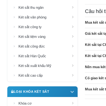
Két sắt thu ngân
Câu hỏi 
Két sắt văn phòng
Mua két sắt
Két sắt công ty
Giá két sắt 
Két sắt tiệm vàng
Két sắt tại 
Két sắt công đức
Két sắt tại 
Két sắt Hàn Quốc
Két sắt xuất khẩu Mỹ
Nên mua két 
Két sắt cao cấp
Có giao két 
Mua két sắt
LOẠI KHÓA KÉT SẮT
Khóa cơ