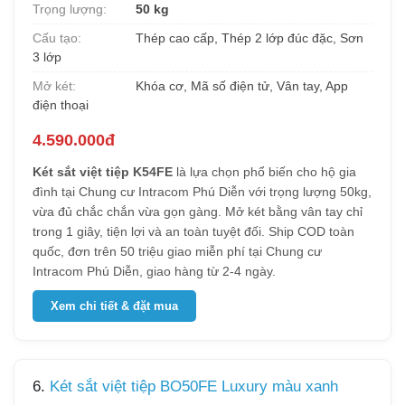
Trọng lượng:
50 kg
Cấu tạo:
Thép cao cấp, Thép 2 lớp đúc đặc, Sơn
3 lớp
Mở két:
Khóa cơ, Mã số điện tử, Vân tay, App
điện thoại
4.590.000đ
Két sắt việt tiệp K54FE
là lựa chọn phổ biến cho hộ gia
đình tại Chung cư Intracom Phú Diễn với trọng lượng 50kg,
vừa đủ chắc chắn vừa gọn gàng. Mở két bằng vân tay chỉ
trong 1 giây, tiện lợi và an toàn tuyệt đối. Ship COD toàn
quốc, đơn trên 50 triệu giao miễn phí tại Chung cư
Intracom Phú Diễn, giao hàng từ 2-4 ngày.
Xem chi tiết & đặt mua
6.
Két sắt việt tiệp BO50FE Luxury màu xanh