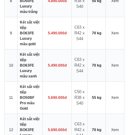
R38 x
8
BO50FE
4.890.000đ
50 kg
Xem
Luxury
S40
màu trắng
Két sắt việt
C63 x
tiệp
R42 x
9
BO63FE
5.490.000đ
70 kg
Xem
Luxury
S44
màu gold
Két sắt việt
C63 x
tiệp
R42 x
10
BO63FE
5.490.000đ
70 kg
Xem
Luxury
S44
màu xanh
Két sắt việt
C50 x
tiệp
R38 x
11
BO50BF
5.690.000đ
55 kg
Xem
Pro màu
S40
Gold
Két sắt việt
C63 x
tiệp
R42 x
12
BO63FE
5.690.000đ
70 kg
Xem