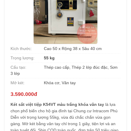
Kích thước:
Cao 50 x Rộng 38 x Sâu 40 cm
Trọng lượng:
55 kg
Cấu tạo:
Thép cao cấp, Thép 2 lớp đúc đặc, Sơn
3 lớp
Mở két:
Khóa cơ, Vân tay
3.590.000đ
Két sắt việt tiệp K54VT màu trắng khóa vân tay
là lựa
chọn phổ biến cho hộ gia đình tại Chung cư Intracom Phú
Diễn với trọng lượng 55kg, vừa đủ chắc chắn vừa gọn
gàng. Mở két bằng vân tay chỉ trong 1 giây, tiện lợi và an
toàn tuyệt đối. Ship COD toàn quốc, đơn trên 50 triệu giao