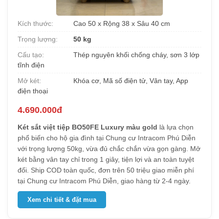
Kích thước:
Cao 50 x Rộng 38 x Sâu 40 cm
Trọng lượng:
50 kg
Cấu tạo:
Thép nguyên khối chống cháy, sơn 3 lớp
tĩnh điện
Mở két:
Khóa cơ, Mã số điện tử, Vân tay, App
điện thoại
4.690.000đ
Két sắt việt tiệp BO50FE Luxury màu gold
là lựa chọn
phổ biến cho hộ gia đình tại Chung cư Intracom Phú Diễn
với trọng lượng 50kg, vừa đủ chắc chắn vừa gọn gàng. Mở
két bằng vân tay chỉ trong 1 giây, tiện lợi và an toàn tuyệt
đối. Ship COD toàn quốc, đơn trên 50 triệu giao miễn phí
tại Chung cư Intracom Phú Diễn, giao hàng từ 2-4 ngày.
Xem chi tiết & đặt mua