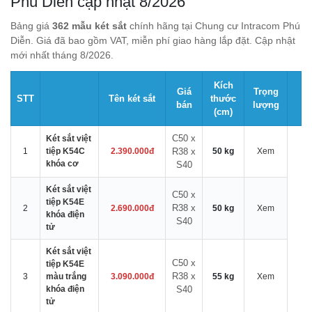
Phú Diễn cập nhật 8/2026
Bảng giá
362 mẫu két sắt
chính hãng tại Chung cư Intracom Phú
Diễn. Giá đã bao gồm VAT, miễn phí giao hàng lắp đặt. Cập nhật
mới nhất tháng 8/2026.
Kích
Giá
Trọng
STT
Tên két sắt
thước
bán
lượng
(cm)
C50 x
Két sắt việt
1
tiệp K54C
2.390.000đ
R38 x
50 kg
Xem
khóa cơ
S40
Két sắt việt
C50 x
tiệp K54E
R38 x
2
2.690.000đ
50 kg
Xem
khóa điện
S40
tử
Két sắt việt
C50 x
tiệp K54E
R38 x
3
màu trắng
3.090.000đ
55 kg
Xem
khóa điện
S40
tử