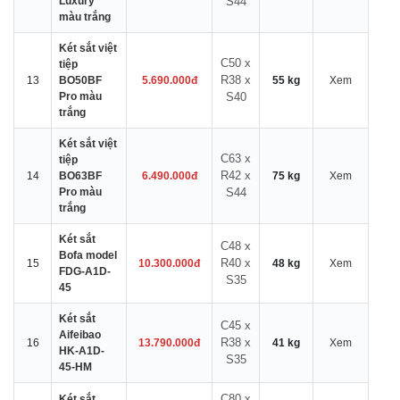
Luxury
S44
màu trắng
Két sắt việt
C50 x
tiệp
R38 x
13
BO50BF
5.690.000đ
55 kg
Xem
Pro màu
S40
trắng
Két sắt việt
C63 x
tiệp
R42 x
14
BO63BF
6.490.000đ
75 kg
Xem
Pro màu
S44
trắng
Két sắt
C48 x
Bofa model
R40 x
15
10.300.000đ
48 kg
Xem
FDG-A1D-
S35
45
Két sắt
C45 x
Aifeibao
R38 x
16
13.790.000đ
41 kg
Xem
HK-A1D-
S35
45-HM
C80 x
Két sắt