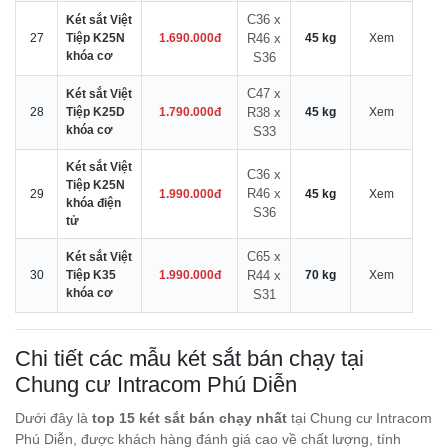
C36 x
Két sắt Việt
27
Tiệp K25N
1.690.000đ
R46 x
45 kg
Xem
khóa cơ
S36
C47 x
Két sắt Việt
28
Tiệp K25D
1.790.000đ
R38 x
45 kg
Xem
khóa cơ
S33
Két sắt Việt
C36 x
Tiệp K25N
R46 x
29
1.990.000đ
45 kg
Xem
khóa điện
S36
tử
C65 x
Két sắt Việt
30
Tiệp K35
1.990.000đ
R44 x
70 kg
Xem
khóa cơ
S31
Chi tiết các mẫu két sắt bán chạy tại
Chung cư Intracom Phú Diễn
Dưới đây là
top 15 két sắt bán chạy nhất
tại Chung cư Intracom
Phú Diễn, được khách hàng đánh giá cao về chất lượng, tính