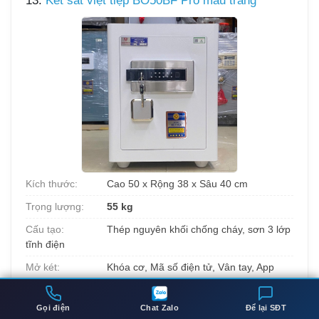
13.
Két sắt việt tiệp BO50BF Pro màu trắng
Kích thước:
Cao 50 x Rộng 38 x Sâu 40 cm
Trọng lượng:
55 kg
Cấu tạo:
Thép nguyên khối chống cháy, sơn 3 lớp
tĩnh điện
Mở két:
Khóa cơ, Mã số điện tử, Vân tay, App
điện thoại
5.690.000đ
Gọi điện
Chat Zalo
Để lại SĐT