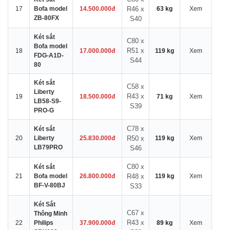
17
Bofa model
14.500.000đ
R46 x
63 kg
Xem
ZB-80FX
S40
Két sắt
C80 x
Bofa model
R51 x
18
17.000.000đ
119 kg
Xem
FDG-A1D-
S44
80
Két sắt
C58 x
Liberty
R43 x
19
18.500.000đ
71 kg
Xem
LB58-S9-
S39
PRO-G
C78 x
Két sắt
20
Liberty
25.830.000đ
R50 x
119 kg
Xem
LB79PRO
S46
C80 x
Két sắt
21
Bofa model
26.800.000đ
R48 x
119 kg
Xem
BF-V-80BJ
S33
Két Sắt
C67 x
Thông Minh
R43 x
22
Philips
37.900.000đ
89 kg
Xem