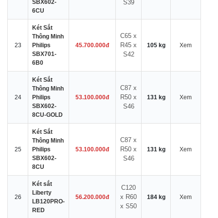
SBX602-
S39
6CU
Két Sắt
C65 x
Thông Minh
R45 x
23
Philips
45.700.000đ
105 kg
Xem
SBX701-
S42
6B0
Két Sắt
C87 x
Thông Minh
R50 x
24
Philips
53.100.000đ
131 kg
Xem
SBX602-
S46
8CU-GOLD
Két Sắt
C87 x
Thông Minh
R50 x
25
Philips
53.100.000đ
131 kg
Xem
SBX602-
S46
8CU
Két sắt
C120
Liberty
x R60
26
56.200.000đ
184 kg
Xem
LB120PRO-
x S50
RED