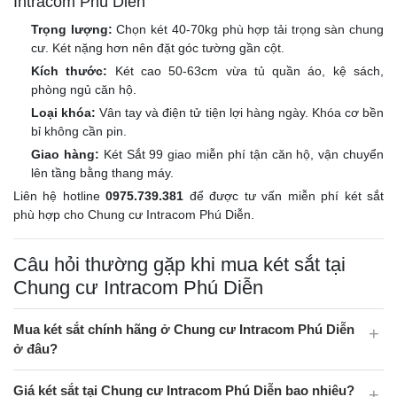
Intracom Phú Diễn
Trọng lượng:
Chọn két 40-70kg phù hợp tải trọng sàn chung
cư. Két nặng hơn nên đặt góc tường gần cột.
Kích thước:
Két cao 50-63cm vừa tủ quần áo, kệ sách,
phòng ngủ căn hộ.
Loại khóa:
Vân tay và điện tử tiện lợi hàng ngày. Khóa cơ bền
bỉ không cần pin.
Giao hàng:
Két Sắt 99 giao miễn phí tận căn hộ, vận chuyển
lên tầng bằng thang máy.
Liên hệ hotline
0975.739.381
để được tư vấn miễn phí két sắt
phù hợp cho Chung cư Intracom Phú Diễn.
Câu hỏi thường gặp khi mua két sắt tại
Chung cư Intracom Phú Diễn
Mua két sắt chính hãng ở Chung cư Intracom Phú Diễn
ở đâu?
Giá két sắt tại Chung cư Intracom Phú Diễn bao nhiêu?