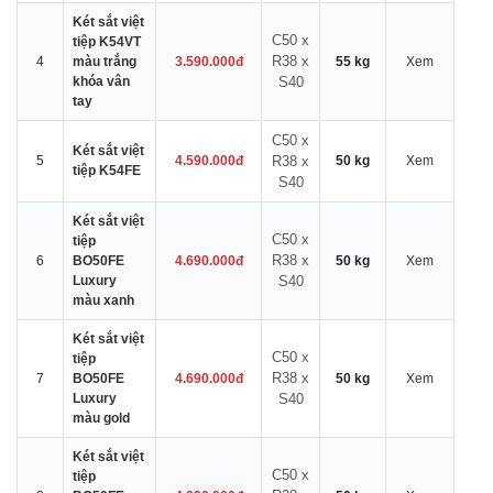
Két sắt việt
C50 x
tiệp K54VT
R38 x
4
màu trắng
3.590.000đ
55 kg
Xem
khóa vân
S40
tay
C50 x
Két sắt việt
5
4.590.000đ
R38 x
50 kg
Xem
tiệp K54FE
S40
Két sắt việt
C50 x
tiệp
R38 x
6
BO50FE
4.690.000đ
50 kg
Xem
Luxury
S40
màu xanh
Két sắt việt
C50 x
tiệp
R38 x
7
BO50FE
4.690.000đ
50 kg
Xem
Luxury
S40
màu gold
Két sắt việt
C50 x
tiệp