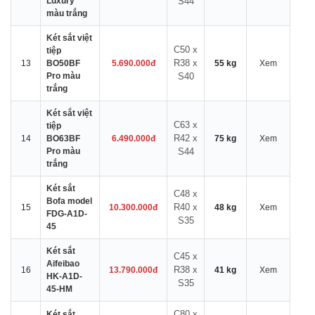
Luxury
S44
màu trắng
Két sắt việt
C50 x
tiệp
R38 x
13
BO50BF
5.690.000đ
55 kg
Xem
Pro màu
S40
trắng
Két sắt việt
C63 x
tiệp
R42 x
14
BO63BF
6.490.000đ
75 kg
Xem
Pro màu
S44
trắng
Két sắt
C48 x
Bofa model
R40 x
15
10.300.000đ
48 kg
Xem
FDG-A1D-
S35
45
Két sắt
C45 x
Aifeibao
R38 x
16
13.790.000đ
41 kg
Xem
HK-A1D-
S35
45-HM
C80 x
Két sắt