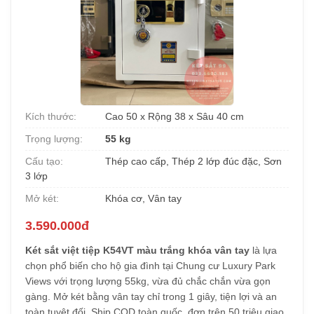
Kích thước:
Cao 50 x Rộng 38 x Sâu 40 cm
Trọng lượng:
55 kg
Cấu tạo:
Thép cao cấp, Thép 2 lớp đúc đặc, Sơn
3 lớp
Mở két:
Khóa cơ, Vân tay
3.590.000đ
Két sắt việt tiệp K54VT màu trắng khóa vân tay
là lựa
chọn phổ biến cho hộ gia đình tại Chung cư Luxury Park
Views với trọng lượng 55kg, vừa đủ chắc chắn vừa gọn
gàng. Mở két bằng vân tay chỉ trong 1 giây, tiện lợi và an
toàn tuyệt đối. Ship COD toàn quốc, đơn trên 50 triệu giao