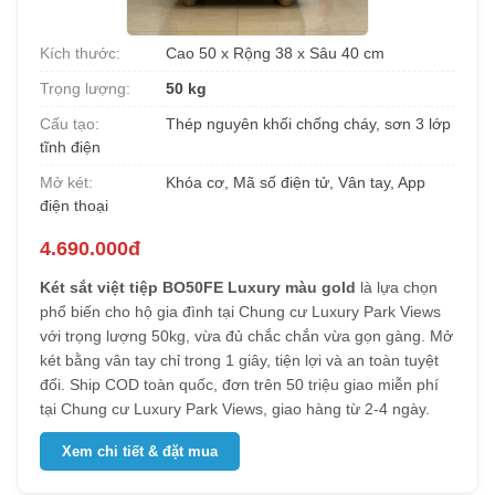
Kích thước:
Cao 50 x Rộng 38 x Sâu 40 cm
Trọng lượng:
50 kg
Cấu tạo:
Thép nguyên khối chống cháy, sơn 3 lớp
tĩnh điện
Mở két:
Khóa cơ, Mã số điện tử, Vân tay, App
điện thoại
4.690.000đ
Két sắt việt tiệp BO50FE Luxury màu gold
là lựa chọn
phổ biến cho hộ gia đình tại Chung cư Luxury Park Views
với trọng lượng 50kg, vừa đủ chắc chắn vừa gọn gàng. Mở
két bằng vân tay chỉ trong 1 giây, tiện lợi và an toàn tuyệt
đối. Ship COD toàn quốc, đơn trên 50 triệu giao miễn phí
tại Chung cư Luxury Park Views, giao hàng từ 2-4 ngày.
Xem chi tiết & đặt mua