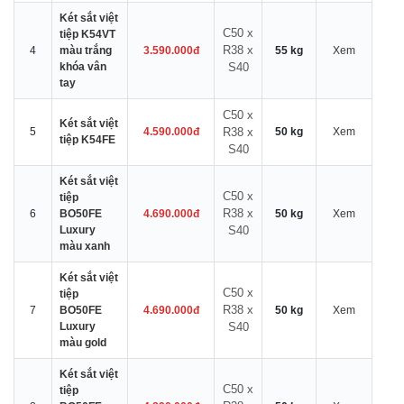
Két sắt việt
C50 x
tiệp K54VT
R38 x
4
màu trắng
3.590.000đ
55 kg
Xem
khóa vân
S40
tay
C50 x
Két sắt việt
5
4.590.000đ
R38 x
50 kg
Xem
tiệp K54FE
S40
Két sắt việt
C50 x
tiệp
R38 x
6
BO50FE
4.690.000đ
50 kg
Xem
Luxury
S40
màu xanh
Két sắt việt
C50 x
tiệp
R38 x
7
BO50FE
4.690.000đ
50 kg
Xem
Luxury
S40
màu gold
Két sắt việt
C50 x
tiệp