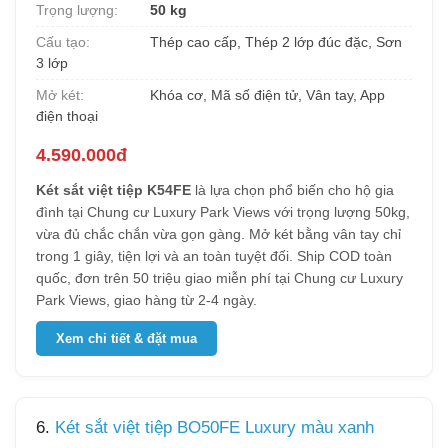
Trọng lượng:
50 kg
Cấu tạo:
Thép cao cấp, Thép 2 lớp đúc đặc, Sơn
3 lớp
Mở két:
Khóa cơ, Mã số điện tử, Vân tay, App
điện thoại
4.590.000đ
Két sắt việt tiệp K54FE
là lựa chọn phổ biến cho hộ gia
đình tại Chung cư Luxury Park Views với trọng lượng 50kg,
vừa đủ chắc chắn vừa gọn gàng. Mở két bằng vân tay chỉ
trong 1 giây, tiện lợi và an toàn tuyệt đối. Ship COD toàn
quốc, đơn trên 50 triệu giao miễn phí tại Chung cư Luxury
Park Views, giao hàng từ 2-4 ngày.
Xem chi tiết & đặt mua
6.
Két sắt việt tiệp BO50FE Luxury màu xanh