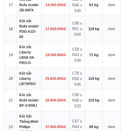
17
Bofa model
14.500.000đ
R46 x
63 kg
Xem
ZB-80FX
S40
Két sắt
C80 x
Bofa model
R51 x
18
17.000.000đ
119 kg
Xem
FDG-A1D-
S44
80
Két sắt
C58 x
Liberty
R43 x
19
18.500.000đ
71 kg
Xem
LB58-S9-
S39
PRO-G
C78 x
Két sắt
20
Liberty
25.830.000đ
R50 x
119 kg
Xem
LB79PRO
S46
C80 x
Két sắt
21
Bofa model
26.800.000đ
R48 x
119 kg
Xem
BF-V-80BJ
S33
Két Sắt
C67 x
Thông Minh
R43 x
22
Philips
37.900.000đ
89 kg
Xem