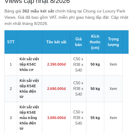
Views cập nhật 8/2026
Bảng giá
362 mẫu két sắt
chính hãng tại Chung cư Luxury Park
Views. Giá đã bao gồm VAT, miễn phí giao hàng lắp đặt. Cập nhật
mới nhất tháng 8/2026.
Kích
Giá
Trọng
STT
Tên két sắt
thước
bán
lượng
(cm)
C50 x
Két sắt việt
1
tiệp K54C
2.390.000đ
R38 x
50 kg
Xem
khóa cơ
S40
Két sắt việt
C50 x
tiệp K54E
R38 x
2
2.690.000đ
50 kg
Xem
khóa điện
S40
tử
Két sắt việt
C50 x
tiệp K54E
R38 x
3
màu trắng
3.090.000đ
55 kg
Xem
khóa điện
S40
tử