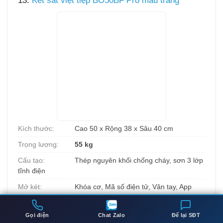
13.
Két sắt việt tiệp BO50BF Pro màu trắng
Kích thước:
Cao 50 x Rộng 38 x Sâu 40 cm
Trọng lượng:
55 kg
Cấu tạo:
Thép nguyên khối chống cháy, sơn 3 lớp
tĩnh điện
Mở két:
Khóa cơ, Mã số điện tử, Vân tay, App
điện thoại
5.690.000đ
Gọi điện
Chat Zalo
Để lại SĐT