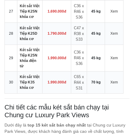
C36 x
Két sắt Việt
27
Tiệp K25N
1.690.000đ
R46 x
45 kg
Xem
khóa cơ
S36
C47 x
Két sắt Việt
28
Tiệp K25D
1.790.000đ
R38 x
45 kg
Xem
khóa cơ
S33
Két sắt Việt
C36 x
Tiệp K25N
R46 x
29
1.990.000đ
45 kg
Xem
khóa điện
S36
tử
C65 x
Két sắt Việt
30
Tiệp K35
1.990.000đ
R44 x
70 kg
Xem
khóa cơ
S31
Chi tiết các mẫu két sắt bán chạy tại
Chung cư Luxury Park Views
Dưới đây là
top 15 két sắt bán chạy nhất
tại Chung cư Luxury
Park Views, được khách hàng đánh giá cao về chất lượng, tính