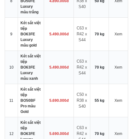
R38 x
8
BO50FE
4.890.000đ
50 kg
Xem
Luxury
S40
màu trắng
Két sắt việt
C63 x
tiệp
R42 x
9
BO63FE
5.490.000đ
70 kg
Xem
Luxury
S44
màu gold
Két sắt việt
C63 x
tiệp
R42 x
10
BO63FE
5.490.000đ
70 kg
Xem
Luxury
S44
màu xanh
Két sắt việt
C50 x
tiệp
R38 x
11
BO50BF
5.690.000đ
55 kg
Xem
Pro màu
S40
Gold
Két sắt việt
C63 x
tiệp
R42 x
12
BO63FE
5.690.000đ
70 kg
Xem