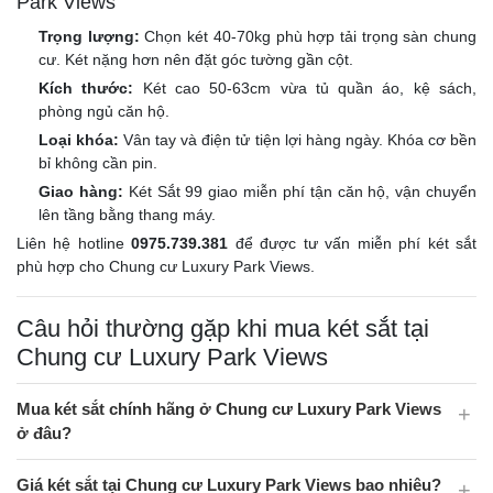
Park Views
Trọng lượng:
Chọn két 40-70kg phù hợp tải trọng sàn chung
cư. Két nặng hơn nên đặt góc tường gần cột.
Kích thước:
Két cao 50-63cm vừa tủ quần áo, kệ sách,
phòng ngủ căn hộ.
Loại khóa:
Vân tay và điện tử tiện lợi hàng ngày. Khóa cơ bền
bỉ không cần pin.
Giao hàng:
Két Sắt 99 giao miễn phí tận căn hộ, vận chuyển
lên tầng bằng thang máy.
Liên hệ hotline
0975.739.381
để được tư vấn miễn phí két sắt
phù hợp cho Chung cư Luxury Park Views.
Câu hỏi thường gặp khi mua két sắt tại
Chung cư Luxury Park Views
Mua két sắt chính hãng ở Chung cư Luxury Park Views
ở đâu?
Giá két sắt tại Chung cư Luxury Park Views bao nhiêu?