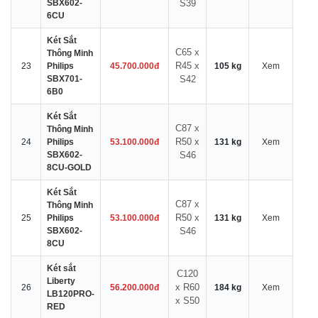
SBX602-
S39
6CU
Két Sắt
C65 x
Thông Minh
R45 x
23
Philips
45.700.000đ
105 kg
Xem
SBX701-
S42
6B0
Két Sắt
C87 x
Thông Minh
R50 x
24
Philips
53.100.000đ
131 kg
Xem
SBX602-
S46
8CU-GOLD
Két Sắt
C87 x
Thông Minh
R50 x
25
Philips
53.100.000đ
131 kg
Xem
SBX602-
S46
8CU
Két sắt
C120
Liberty
x R60
26
56.200.000đ
184 kg
Xem
LB120PRO-
x S50
RED