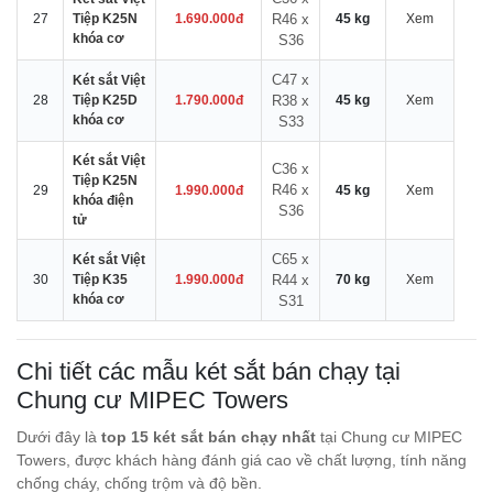
27
Tiệp K25N
1.690.000đ
R46 x
45 kg
Xem
khóa cơ
S36
C47 x
Két sắt Việt
28
Tiệp K25D
1.790.000đ
R38 x
45 kg
Xem
khóa cơ
S33
Két sắt Việt
C36 x
Tiệp K25N
R46 x
29
1.990.000đ
45 kg
Xem
khóa điện
S36
tử
C65 x
Két sắt Việt
30
Tiệp K35
1.990.000đ
R44 x
70 kg
Xem
khóa cơ
S31
Chi tiết các mẫu két sắt bán chạy tại
Chung cư MIPEC Towers
Dưới đây là
top 15 két sắt bán chạy nhất
tại Chung cư MIPEC
Towers, được khách hàng đánh giá cao về chất lượng, tính năng
chống cháy, chống trộm và độ bền.