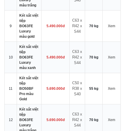
Luxury
S40
màu trắng
Két sắt việt
C63 x
tiệp
R42 x
9
BO63FE
5.490.000đ
70 kg
Xem
Luxury
S44
màu gold
Két sắt việt
C63 x
tiệp
R42 x
10
BO63FE
5.490.000đ
70 kg
Xem
Luxury
S44
màu xanh
Két sắt việt
C50 x
tiệp
R38 x
11
BO50BF
5.690.000đ
55 kg
Xem
Pro màu
S40
Gold
Két sắt việt
C63 x
tiệp
R42 x
12
BO63FE
5.690.000đ
70 kg
Xem
Luxury
S44
màu trắng