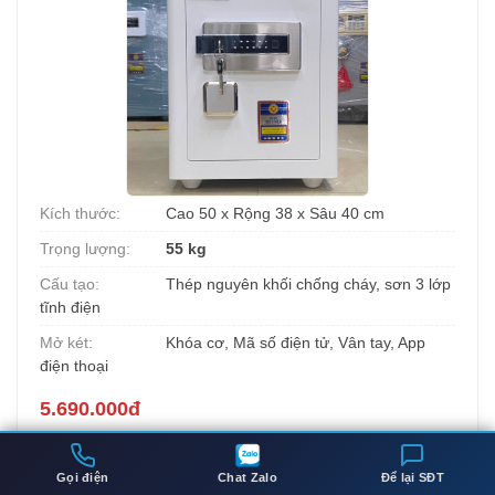
Kích thước:
Cao 50 x Rộng 38 x Sâu 40 cm
Trọng lượng:
55 kg
Cấu tạo:
Thép nguyên khối chống cháy, sơn 3 lớp
tĩnh điện
Mở két:
Khóa cơ, Mã số điện tử, Vân tay, App
điện thoại
5.690.000đ
Két sắt việt tiệp BO50BF Pro màu trắng
là lựa chọn phổ
biến cho hộ gia đình tại Chung cư MIPEC Towers với trọng
Gọi điện
Chat Zalo
Để lại SĐT