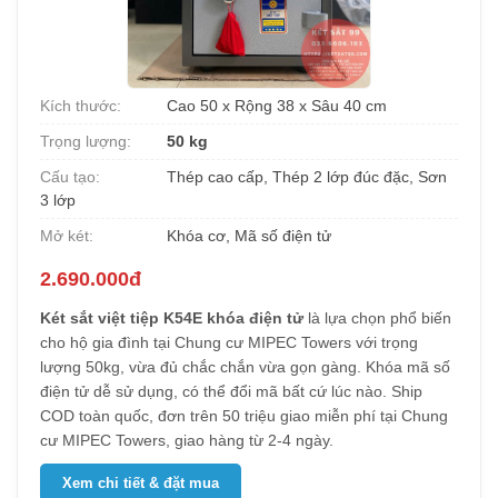
Kích thước:
Cao 50 x Rộng 38 x Sâu 40 cm
Trọng lượng:
50 kg
Cấu tạo:
Thép cao cấp, Thép 2 lớp đúc đặc, Sơn
3 lớp
Mở két:
Khóa cơ, Mã số điện tử
2.690.000đ
Két sắt việt tiệp K54E khóa điện tử
là lựa chọn phổ biến
cho hộ gia đình tại Chung cư MIPEC Towers với trọng
lượng 50kg, vừa đủ chắc chắn vừa gọn gàng. Khóa mã số
điện tử dễ sử dụng, có thể đổi mã bất cứ lúc nào. Ship
COD toàn quốc, đơn trên 50 triệu giao miễn phí tại Chung
cư MIPEC Towers, giao hàng từ 2-4 ngày.
Xem chi tiết & đặt mua