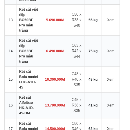
Két sắt việt
C50 x
tiệp
R38 x
13
BO50BF
5.690.000đ
55 kg
Xem
Pro màu
S40
trắng
Két sắt việt
C63 x
tiệp
R42 x
14
BO63BF
6.490.000đ
75 kg
Xem
Pro màu
S44
trắng
Két sắt
C48 x
Bofa model
R40 x
15
10.300.000đ
48 kg
Xem
FDG-A1D-
S35
45
Két sắt
C45 x
Aifeibao
R38 x
16
13.790.000đ
41 kg
Xem
HK-A1D-
S35
45-HM
C80 x
Két sắt
17
Bofa model
14.500.000đ
R46 x
63 kg
Xem