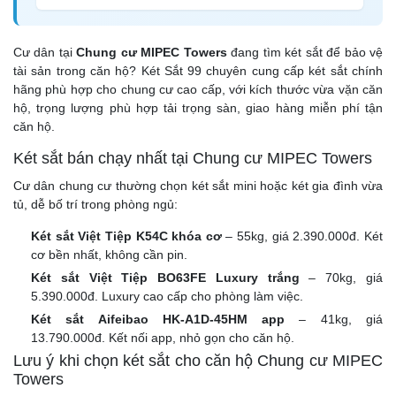
Cư dân tại
Chung cư MIPEC Towers
đang tìm két sắt để bảo vệ
tài sản trong căn hộ? Két Sắt 99 chuyên cung cấp két sắt chính
hãng phù hợp cho chung cư cao cấp, với kích thước vừa vặn căn
hộ, trọng lượng phù hợp tải trọng sàn, giao hàng miễn phí tận
căn hộ.
Két sắt bán chạy nhất tại Chung cư MIPEC Towers
Cư dân chung cư thường chọn két sắt mini hoặc két gia đình vừa
tủ, dễ bố trí trong phòng ngủ:
Két sắt Việt Tiệp K54C khóa cơ
– 55kg, giá 2.390.000đ. Két
cơ bền nhất, không cần pin.
Két sắt Việt Tiệp BO63FE Luxury trắng
– 70kg, giá
5.390.000đ. Luxury cao cấp cho phòng làm việc.
Két sắt Aifeibao HK-A1D-45HM app
– 41kg, giá
13.790.000đ. Kết nối app, nhỏ gọn cho căn hộ.
Lưu ý khi chọn két sắt cho căn hộ Chung cư MIPEC
Towers