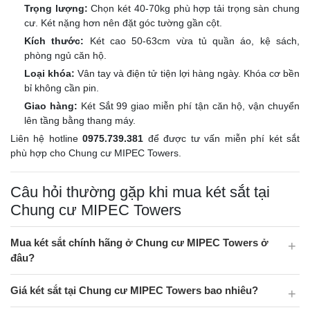
Trọng lượng:
Chọn két 40-70kg phù hợp tải trọng sàn chung
cư. Két nặng hơn nên đặt góc tường gần cột.
Kích thước:
Két cao 50-63cm vừa tủ quần áo, kệ sách,
phòng ngủ căn hộ.
Loại khóa:
Vân tay và điện tử tiện lợi hàng ngày. Khóa cơ bền
bỉ không cần pin.
Giao hàng:
Két Sắt 99 giao miễn phí tận căn hộ, vận chuyển
lên tầng bằng thang máy.
Liên hệ hotline
0975.739.381
để được tư vấn miễn phí két sắt
phù hợp cho Chung cư MIPEC Towers.
Câu hỏi thường gặp khi mua két sắt tại
Chung cư MIPEC Towers
Mua két sắt chính hãng ở Chung cư MIPEC Towers ở
đâu?
Giá két sắt tại Chung cư MIPEC Towers bao nhiêu?