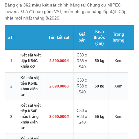
Bảng giá
362 mẫu két sắt
chính hãng tại Chung cư MIPEC
Towers. Giá đã bao gồm VAT, miễn phí giao hàng lắp đặt. Cập
nhật mới nhất tháng 8/2026.
Kích
Giá
Trọng
STT
Tên két sắt
thước
bán
lượng
(cm)
C50 x
Két sắt việt
1
tiệp K54C
2.390.000đ
R38 x
50 kg
Xem
khóa cơ
S40
Két sắt việt
C50 x
tiệp K54E
R38 x
2
2.690.000đ
50 kg
Xem
khóa điện
S40
tử
Két sắt việt
C50 x
tiệp K54E
R38 x
3
màu trắng
3.090.000đ
55 kg
Xem
khóa điện
S40
tử
Két sắt việt