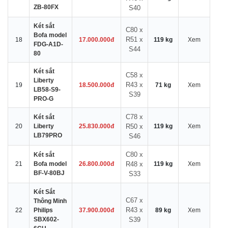
ZB-80FX
S40
Két sắt
C80 x
Bofa model
R51 x
18
17.000.000đ
119 kg
Xem
FDG-A1D-
S44
80
Két sắt
C58 x
Liberty
R43 x
19
18.500.000đ
71 kg
Xem
LB58-S9-
S39
PRO-G
C78 x
Két sắt
20
Liberty
25.830.000đ
R50 x
119 kg
Xem
LB79PRO
S46
C80 x
Két sắt
21
Bofa model
26.800.000đ
R48 x
119 kg
Xem
BF-V-80BJ
S33
Két Sắt
C67 x
Thông Minh
R43 x
22
Philips
37.900.000đ
89 kg
Xem
SBX602-
S39