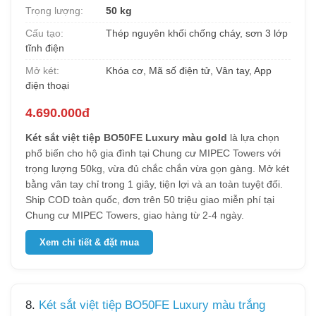
Trọng lượng:
50 kg
Cấu tạo:
Thép nguyên khối chống cháy, sơn 3 lớp
tĩnh điện
Mở két:
Khóa cơ, Mã số điện tử, Vân tay, App
điện thoại
4.690.000đ
Két sắt việt tiệp BO50FE Luxury màu gold
là lựa chọn
phổ biến cho hộ gia đình tại Chung cư MIPEC Towers với
trọng lượng 50kg, vừa đủ chắc chắn vừa gọn gàng. Mở két
bằng vân tay chỉ trong 1 giây, tiện lợi và an toàn tuyệt đối.
Ship COD toàn quốc, đơn trên 50 triệu giao miễn phí tại
Chung cư MIPEC Towers, giao hàng từ 2-4 ngày.
Xem chi tiết & đặt mua
8.
Két sắt việt tiệp BO50FE Luxury màu trắng