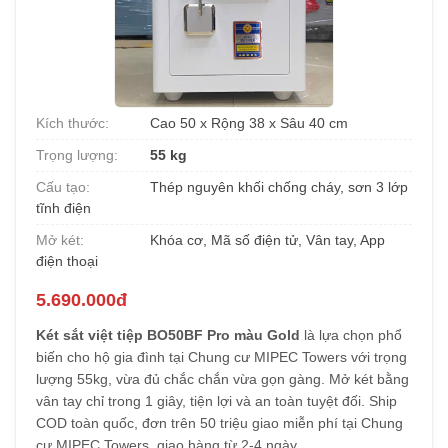
Kích thước:
Cao 50 x Rộng 38 x Sâu 40 cm
Trọng lượng:
55 kg
Cấu tạo:
Thép nguyên khối chống cháy, sơn 3 lớp
tĩnh điện
Mở két:
Khóa cơ, Mã số điện tử, Vân tay, App
điện thoại
5.690.000đ
Két sắt việt tiệp BO50BF Pro màu Gold
là lựa chọn phổ
biến cho hộ gia đình tại Chung cư MIPEC Towers với trọng
lượng 55kg, vừa đủ chắc chắn vừa gọn gàng. Mở két bằng
vân tay chỉ trong 1 giây, tiện lợi và an toàn tuyệt đối. Ship
COD toàn quốc, đơn trên 50 triệu giao miễn phí tại Chung
cư MIPEC Towers, giao hàng từ 2-4 ngày.