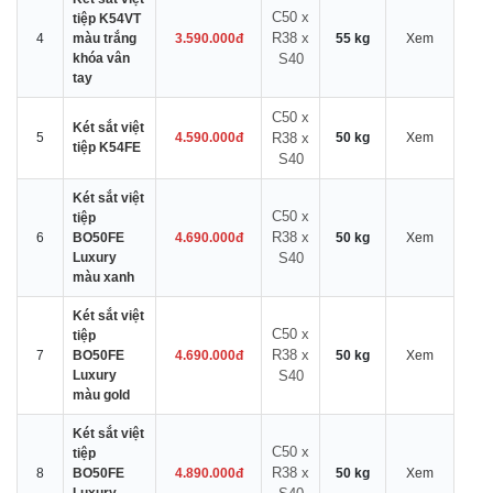
C50 x
tiệp K54VT
R38 x
4
màu trắng
3.590.000đ
55 kg
Xem
khóa vân
S40
tay
C50 x
Két sắt việt
5
4.590.000đ
R38 x
50 kg
Xem
tiệp K54FE
S40
Két sắt việt
C50 x
tiệp
R38 x
6
BO50FE
4.690.000đ
50 kg
Xem
Luxury
S40
màu xanh
Két sắt việt
C50 x
tiệp
R38 x
7
BO50FE
4.690.000đ
50 kg
Xem
Luxury
S40
màu gold
Két sắt việt
C50 x
tiệp
R38 x
8
BO50FE
4.890.000đ
50 kg
Xem