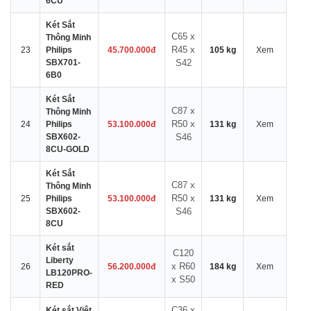
6CU
Két Sắt
C65 x
Thông Minh
R45 x
23
Philips
45.700.000đ
105 kg
Xem
SBX701-
S42
6B0
Két Sắt
C87 x
Thông Minh
R50 x
24
Philips
53.100.000đ
131 kg
Xem
SBX602-
S46
8CU-GOLD
Két Sắt
C87 x
Thông Minh
R50 x
25
Philips
53.100.000đ
131 kg
Xem
SBX602-
S46
8CU
Két sắt
C120
Liberty
x R60
26
56.200.000đ
184 kg
Xem
LB120PRO-
x S50
RED
C36 x
Két sắt Việt