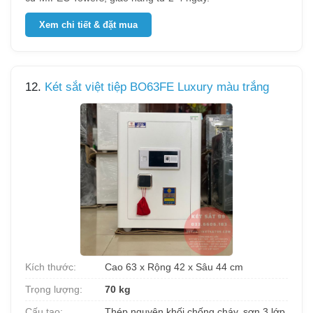
Xem chi tiết & đặt mua
12.
Két sắt việt tiệp BO63FE Luxury màu trắng
Kích thước:
Cao 63 x Rộng 42 x Sâu 44 cm
Trọng lượng:
70 kg
Cấu tạo:
Thép nguyên khối chống cháy, sơn 3 lớp