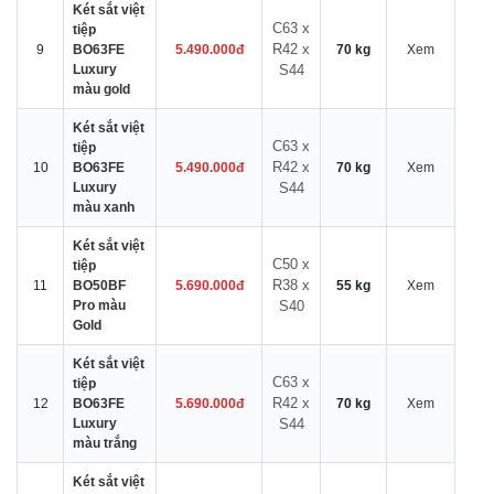
Két sắt việt
C63 x
tiệp
R42 x
9
BO63FE
5.490.000đ
70 kg
Xem
Luxury
S44
màu gold
Két sắt việt
C63 x
tiệp
R42 x
10
BO63FE
5.490.000đ
70 kg
Xem
Luxury
S44
màu xanh
Két sắt việt
C50 x
tiệp
R38 x
11
BO50BF
5.690.000đ
55 kg
Xem
Pro màu
S40
Gold
Két sắt việt
C63 x
tiệp
R42 x
12
BO63FE
5.690.000đ
70 kg
Xem
Luxury
S44
màu trắng
Két sắt việt