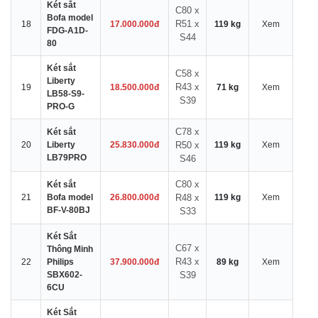
Két sắt
C80 x
Bofa model
R51 x
18
17.000.000đ
119 kg
Xem
FDG-A1D-
S44
80
Két sắt
C58 x
Liberty
R43 x
19
18.500.000đ
71 kg
Xem
LB58-S9-
S39
PRO-G
C78 x
Két sắt
20
Liberty
25.830.000đ
R50 x
119 kg
Xem
LB79PRO
S46
C80 x
Két sắt
21
Bofa model
26.800.000đ
R48 x
119 kg
Xem
BF-V-80BJ
S33
Két Sắt
C67 x
Thông Minh
R43 x
22
Philips
37.900.000đ
89 kg
Xem
SBX602-
S39
6CU
Két Sắt