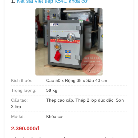
1.
Két sắt việt tiệp K54C khóa cơ
Kích thước:
Cao 50 x Rộng 38 x Sâu 40 cm
Trọng lượng:
50 kg
Cấu tạo:
Thép cao cấp, Thép 2 lớp đúc đặc, Sơn
3 lớp
Mở két:
Khóa cơ
2.390.000đ