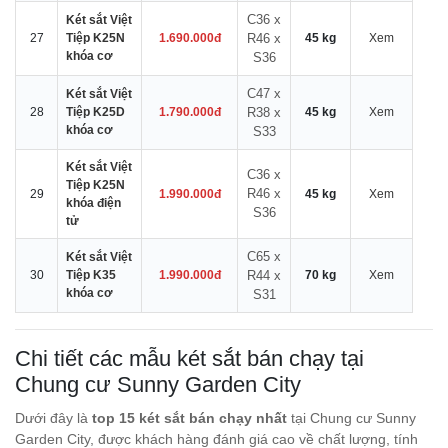
C36 x
Két sắt Việt
27
Tiệp K25N
1.690.000đ
R46 x
45 kg
Xem
khóa cơ
S36
C47 x
Két sắt Việt
28
Tiệp K25D
1.790.000đ
R38 x
45 kg
Xem
khóa cơ
S33
Két sắt Việt
C36 x
Tiệp K25N
R46 x
29
1.990.000đ
45 kg
Xem
khóa điện
S36
tử
C65 x
Két sắt Việt
30
Tiệp K35
1.990.000đ
R44 x
70 kg
Xem
khóa cơ
S31
Chi tiết các mẫu két sắt bán chạy tại
Chung cư Sunny Garden City
Dưới đây là
top 15 két sắt bán chạy nhất
tại Chung cư Sunny
Garden City, được khách hàng đánh giá cao về chất lượng, tính