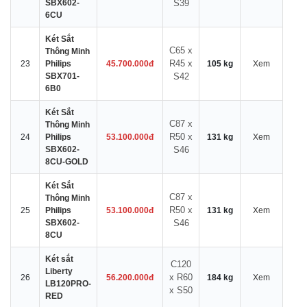
SBX602-
S39
6CU
Két Sắt
C65 x
Thông Minh
R45 x
23
Philips
45.700.000đ
105 kg
Xem
SBX701-
S42
6B0
Két Sắt
C87 x
Thông Minh
R50 x
24
Philips
53.100.000đ
131 kg
Xem
SBX602-
S46
8CU-GOLD
Két Sắt
C87 x
Thông Minh
R50 x
25
Philips
53.100.000đ
131 kg
Xem
SBX602-
S46
8CU
Két sắt
C120
Liberty
x R60
26
56.200.000đ
184 kg
Xem
LB120PRO-
x S50
RED