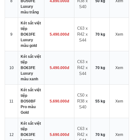
R38 x
8
BO50FE
4.890.000đ
50 kg
Xem
Luxury
S40
màu trắng
Két sắt việt
C63 x
tiệp
R42 x
9
BO63FE
5.490.000đ
70 kg
Xem
Luxury
S44
màu gold
Két sắt việt
C63 x
tiệp
R42 x
10
BO63FE
5.490.000đ
70 kg
Xem
Luxury
S44
màu xanh
Két sắt việt
C50 x
tiệp
R38 x
11
BO50BF
5.690.000đ
55 kg
Xem
Pro màu
S40
Gold
Két sắt việt
C63 x
tiệp
R42 x
12
BO63FE
5.690.000đ
70 kg
Xem