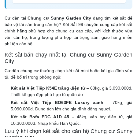
Cư dân tại
Chung cư Sunny Garden City
đang tìm két sắt để
bảo vệ tài sản trong căn hộ? Két Sắt 99 chuyên cung cấp két sắt
chính hãng phù hợp cho chung cư cao cấp, với kích thước vừa
vặn căn hộ, trọng lượng phù hợp tải trọng sàn, giao hàng miễn
phí tận căn hộ.
Két sắt bán chạy nhất tại Chung cư Sunny Garden
City
Cư dân chung cư thường chọn két sắt mini hoặc két gia đình vừa
tủ, dễ bố trí trong phòng ngủ:
Két sắt Việt Tiệp K54E trắng điện tử
– 60kg, giá 3.090.000đ.
Thiết kế gọn đẹp phù hợp tủ quần áo.
Két sắt Việt Tiệp BO63FE Luxury xanh
– 70kg, giá
5.090.000đ. Dung tích lớn cho gia đình đông người.
Két sắt Bofa FDG A1D 45
– 48kg, vân tay điện tử, giá
10.300.000đ. Nhập khẩu Hàn Quốc.
Lưu ý khi chọn két sắt cho căn hộ Chung cư Sunny