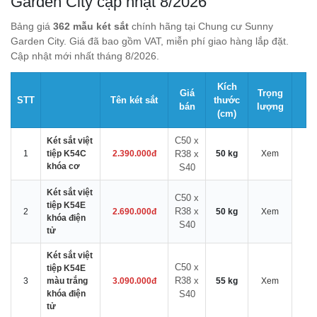
Garden City cập nhật 8/2026
Bảng giá
362 mẫu két sắt
chính hãng tại Chung cư Sunny
Garden City. Giá đã bao gồm VAT, miễn phí giao hàng lắp đặt.
Cập nhật mới nhất tháng 8/2026.
Kích
Giá
Trọng
STT
Tên két sắt
thước
bán
lượng
(cm)
C50 x
Két sắt việt
1
tiệp K54C
2.390.000đ
R38 x
50 kg
Xem
khóa cơ
S40
Két sắt việt
C50 x
tiệp K54E
R38 x
2
2.690.000đ
50 kg
Xem
khóa điện
S40
tử
Két sắt việt
C50 x
tiệp K54E
R38 x
3
màu trắng
3.090.000đ
55 kg
Xem
khóa điện
S40
tử