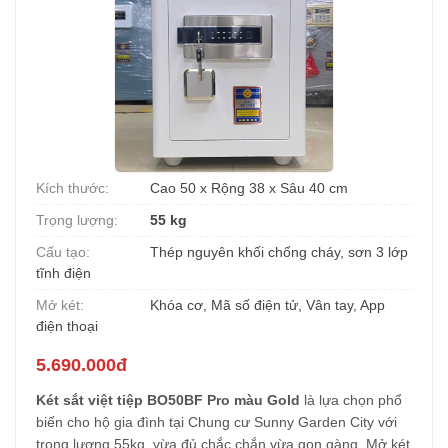
Kích thước:
Cao 50 x Rộng 38 x Sâu 40 cm
Trọng lượng:
55 kg
Cấu tạo:
Thép nguyên khối chống cháy, sơn 3 lớp
tĩnh điện
Mở két:
Khóa cơ, Mã số điện tử, Vân tay, App
điện thoại
5.690.000đ
Két sắt việt tiệp BO50BF Pro màu Gold
là lựa chọn phổ
biến cho hộ gia đình tại Chung cư Sunny Garden City với
trọng lượng 55kg, vừa đủ chắc chắn vừa gọn gàng. Mở két