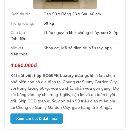
Kích thước:
Cao 50 x Rộng 38 x Sâu 40 cm
Trọng lượng:
50 kg
Cấu tạo:
Thép nguyên khối chống cháy, sơn 3 lớp
tĩnh điện
Mở két:
Khóa cơ, Mã số điện tử, Vân tay, App
điện thoại
4.690.000đ
Két sắt việt tiệp BO50FE Luxury màu gold
là lựa chọn
phổ biến cho hộ gia đình tại Chung cư Sunny Garden City
với trọng lượng 50kg, vừa đủ chắc chắn vừa gọn gàng. Mở
két bằng vân tay chỉ trong 1 giây, tiện lợi và an toàn tuyệt
đối. Ship COD toàn quốc, đơn trên 50 triệu giao miễn phí
tại Chung cư Sunny Garden City, giao hàng từ 2-4 ngày.
Xem chi tiết & đặt mua