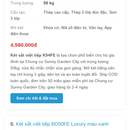
Trọng lượng:
50 kg
Cấu tạo:
Thép cao cấp, Thép 2 lớp đúc đặc, Sơn
3 lớp
Mở két:
Khóa cơ, Mã số điện tử, Vân tay, App
điện thoại
4.590.000đ
Két sắt việt tiệp K54FE
là lựa chọn phổ biến cho hộ gia
đình tại Chung cư Sunny Garden City với trọng lượng
50kg, vừa đủ chắc chắn vừa gọn gàng. Mở két bằng vân
tay chỉ trong 1 giây, tiện lợi và an toàn tuyệt đối. Ship COD
toàn quốc, đơn trên 50 triệu giao miễn phí tại Chung cư
Sunny Garden City, giao hàng từ 2-4 ngày.
Xem chi tiết & đặt mua
6.
Két sắt việt tiệp BO50FE Luxury màu xanh