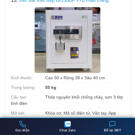
13.
Két sắt việt tiệp BO50BF Pro màu trắng
Kích thước:
Cao 50 x Rộng 38 x Sâu 40 cm
Trọng lượng:
55 kg
Cấu tạo:
Thép nguyên khối chống cháy, sơn 3 lớp
tĩnh điện
Mở két:
Khóa cơ, Mã số điện tử, Vân tay, App
điện thoại
5.690.000đ
Gọi điện
Chat Zalo
Để lại SĐT