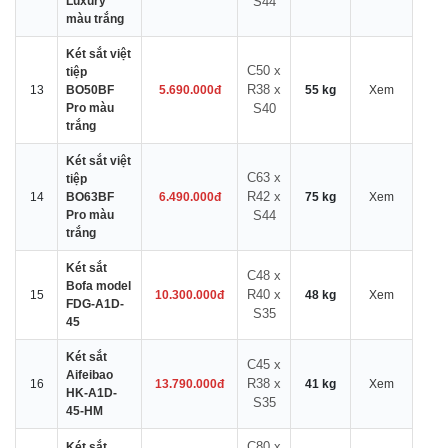
Luxury
S44
màu trắng
Két sắt việt
C50 x
tiệp
R38 x
13
BO50BF
5.690.000đ
55 kg
Xem
Pro màu
S40
trắng
Két sắt việt
C63 x
tiệp
R42 x
14
BO63BF
6.490.000đ
75 kg
Xem
Pro màu
S44
trắng
Két sắt
C48 x
Bofa model
R40 x
15
10.300.000đ
48 kg
Xem
FDG-A1D-
S35
45
Két sắt
C45 x
Aifeibao
R38 x
16
13.790.000đ
41 kg
Xem
HK-A1D-
S35
45-HM
C80 x
Két sắt