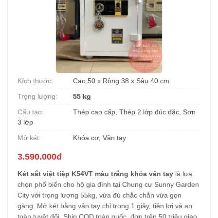
Kích thước:
Cao 50 x Rộng 38 x Sâu 40 cm
Trọng lượng:
55 kg
Cấu tạo:
Thép cao cấp, Thép 2 lớp đúc đặc, Sơn
3 lớp
Mở két:
Khóa cơ, Vân tay
3.590.000đ
Két sắt việt tiệp K54VT màu trắng khóa vân tay
là lựa
chọn phổ biến cho hộ gia đình tại Chung cư Sunny Garden
City với trọng lượng 55kg, vừa đủ chắc chắn vừa gọn
gàng. Mở két bằng vân tay chỉ trong 1 giây, tiện lợi và an
toàn tuyệt đối. Ship COD toàn quốc, đơn trên 50 triệu giao