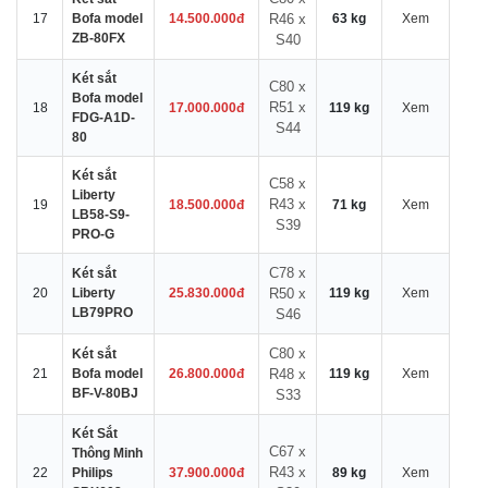
17
Bofa model
14.500.000đ
R46 x
63 kg
Xem
ZB-80FX
S40
Két sắt
C80 x
Bofa model
R51 x
18
17.000.000đ
119 kg
Xem
FDG-A1D-
S44
80
Két sắt
C58 x
Liberty
R43 x
19
18.500.000đ
71 kg
Xem
LB58-S9-
S39
PRO-G
C78 x
Két sắt
20
Liberty
25.830.000đ
R50 x
119 kg
Xem
LB79PRO
S46
C80 x
Két sắt
21
Bofa model
26.800.000đ
R48 x
119 kg
Xem
BF-V-80BJ
S33
Két Sắt
C67 x
Thông Minh
R43 x
22
Philips
37.900.000đ
89 kg
Xem