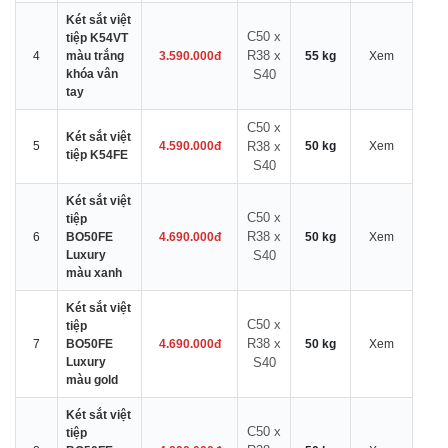
Két sắt việt
C50 x
tiệp K54VT
R38 x
4
màu trắng
3.590.000đ
55 kg
Xem
khóa vân
S40
tay
C50 x
Két sắt việt
5
4.590.000đ
R38 x
50 kg
Xem
tiệp K54FE
S40
Két sắt việt
C50 x
tiệp
R38 x
6
BO50FE
4.690.000đ
50 kg
Xem
Luxury
S40
màu xanh
Két sắt việt
C50 x
tiệp
R38 x
7
BO50FE
4.690.000đ
50 kg
Xem
Luxury
S40
màu gold
Két sắt việt
C50 x
tiệp