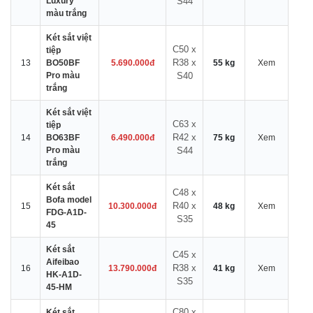
Luxury
S44
màu trắng
Két sắt việt
C50 x
tiệp
R38 x
13
BO50BF
5.690.000đ
55 kg
Xem
Pro màu
S40
trắng
Két sắt việt
C63 x
tiệp
R42 x
14
BO63BF
6.490.000đ
75 kg
Xem
Pro màu
S44
trắng
Két sắt
C48 x
Bofa model
R40 x
15
10.300.000đ
48 kg
Xem
FDG-A1D-
S35
45
Két sắt
C45 x
Aifeibao
R38 x
16
13.790.000đ
41 kg
Xem
HK-A1D-
S35
45-HM
C80 x
Két sắt