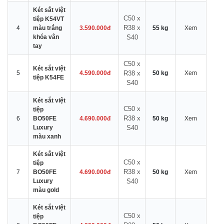
Két sắt việt
C50 x
tiệp K54VT
R38 x
4
màu trắng
3.590.000đ
55 kg
Xem
khóa vân
S40
tay
C50 x
Két sắt việt
5
4.590.000đ
R38 x
50 kg
Xem
tiệp K54FE
S40
Két sắt việt
C50 x
tiệp
R38 x
6
BO50FE
4.690.000đ
50 kg
Xem
Luxury
S40
màu xanh
Két sắt việt
C50 x
tiệp
R38 x
7
BO50FE
4.690.000đ
50 kg
Xem
Luxury
S40
màu gold
Két sắt việt
C50 x
tiệp