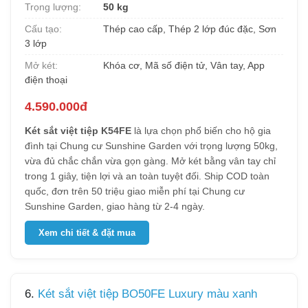
Trọng lượng:
50 kg
Cấu tạo:
Thép cao cấp, Thép 2 lớp đúc đặc, Sơn
3 lớp
Mở két:
Khóa cơ, Mã số điện tử, Vân tay, App
điện thoại
4.590.000đ
Két sắt việt tiệp K54FE
là lựa chọn phổ biến cho hộ gia
đình tại Chung cư Sunshine Garden với trọng lượng 50kg,
vừa đủ chắc chắn vừa gọn gàng. Mở két bằng vân tay chỉ
trong 1 giây, tiện lợi và an toàn tuyệt đối. Ship COD toàn
quốc, đơn trên 50 triệu giao miễn phí tại Chung cư
Sunshine Garden, giao hàng từ 2-4 ngày.
Xem chi tiết & đặt mua
6.
Két sắt việt tiệp BO50FE Luxury màu xanh