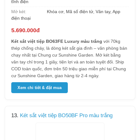
Trọng lượng:
70 kg
Cấu tạo:
Thép nguyên khối chống cháy, sơn 3 lớp
tĩnh điện
Mở két:
Khóa cơ, Mã số điện tử, Vân tay, App
điện thoại
5.690.000đ
Két sắt việt tiệp BO63FE Luxury màu trắng
với 70kg
thép chống cháy, là dòng két sắt gia đình – văn phòng bán
chạy nhất tại Chung cư Sunshine Garden. Mở két bằng
vân tay chỉ trong 1 giây, tiện lợi và an toàn tuyệt đối. Ship
COD toàn quốc, đơn trên 50 triệu giao miễn phí tại Chung
cư Sunshine Garden, giao hàng từ 2-4 ngày.
Xem chi tiết & đặt mua