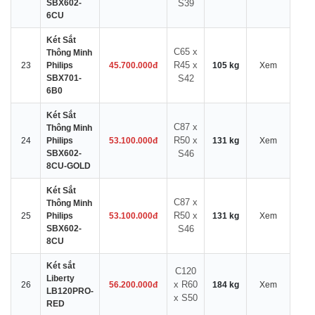
SBX602-
S39
6CU
Két Sắt
C65 x
Thông Minh
R45 x
23
Philips
45.700.000đ
105 kg
Xem
SBX701-
S42
6B0
Két Sắt
C87 x
Thông Minh
R50 x
24
Philips
53.100.000đ
131 kg
Xem
SBX602-
S46
8CU-GOLD
Két Sắt
C87 x
Thông Minh
R50 x
25
Philips
53.100.000đ
131 kg
Xem
SBX602-
S46
8CU
Két sắt
C120
Liberty
x R60
26
56.200.000đ
184 kg
Xem
LB120PRO-
x S50
RED