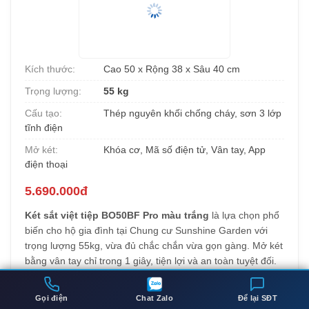
13.
Két sắt việt tiệp BO50BF Pro màu trắng
Kích thước:
Cao 50 x Rộng 38 x Sâu 40 cm
Trọng lượng:
55 kg
Cấu tạo:
Thép nguyên khối chống cháy, sơn 3 lớp
tĩnh điện
Mở két:
Khóa cơ, Mã số điện tử, Vân tay, App
điện thoại
5.690.000đ
Gọi điện
Chat Zalo
Để lại SĐT