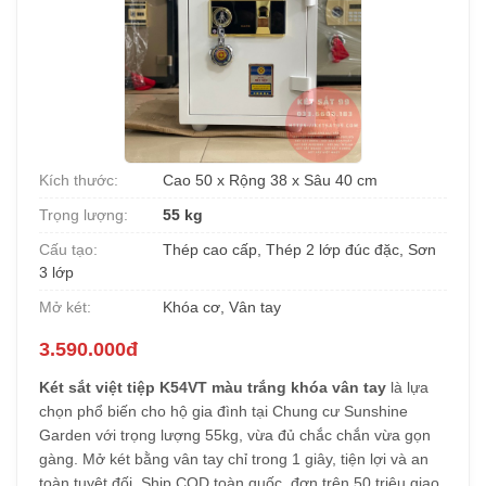
Kích thước:
Cao 50 x Rộng 38 x Sâu 40 cm
Trọng lượng:
55 kg
Cấu tạo:
Thép cao cấp, Thép 2 lớp đúc đặc, Sơn
3 lớp
Mở két:
Khóa cơ, Vân tay
3.590.000đ
Két sắt việt tiệp K54VT màu trắng khóa vân tay
là lựa
chọn phổ biến cho hộ gia đình tại Chung cư Sunshine
Garden với trọng lượng 55kg, vừa đủ chắc chắn vừa gọn
gàng. Mở két bằng vân tay chỉ trong 1 giây, tiện lợi và an
toàn tuyệt đối. Ship COD toàn quốc, đơn trên 50 triệu giao