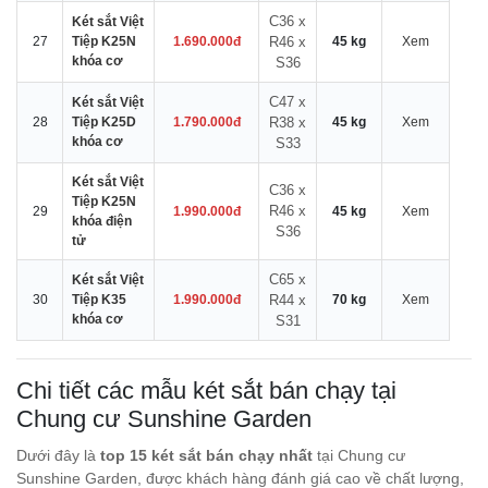
C36 x
Két sắt Việt
27
Tiệp K25N
1.690.000đ
R46 x
45 kg
Xem
khóa cơ
S36
C47 x
Két sắt Việt
28
Tiệp K25D
1.790.000đ
R38 x
45 kg
Xem
khóa cơ
S33
Két sắt Việt
C36 x
Tiệp K25N
R46 x
29
1.990.000đ
45 kg
Xem
khóa điện
S36
tử
C65 x
Két sắt Việt
30
Tiệp K35
1.990.000đ
R44 x
70 kg
Xem
khóa cơ
S31
Chi tiết các mẫu két sắt bán chạy tại
Chung cư Sunshine Garden
Dưới đây là
top 15 két sắt bán chạy nhất
tại Chung cư
Sunshine Garden, được khách hàng đánh giá cao về chất lượng,