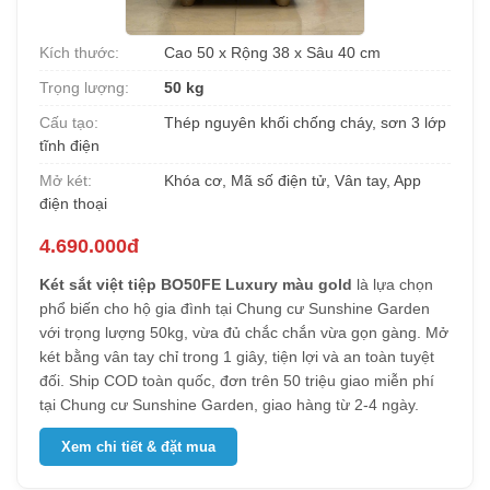
Kích thước:
Cao 50 x Rộng 38 x Sâu 40 cm
Trọng lượng:
50 kg
Cấu tạo:
Thép nguyên khối chống cháy, sơn 3 lớp
tĩnh điện
Mở két:
Khóa cơ, Mã số điện tử, Vân tay, App
điện thoại
4.690.000đ
Két sắt việt tiệp BO50FE Luxury màu gold
là lựa chọn
phổ biến cho hộ gia đình tại Chung cư Sunshine Garden
với trọng lượng 50kg, vừa đủ chắc chắn vừa gọn gàng. Mở
két bằng vân tay chỉ trong 1 giây, tiện lợi và an toàn tuyệt
đối. Ship COD toàn quốc, đơn trên 50 triệu giao miễn phí
tại Chung cư Sunshine Garden, giao hàng từ 2-4 ngày.
Xem chi tiết & đặt mua