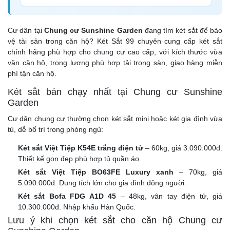
Cư dân tại
Chung cư Sunshine Garden
đang tìm két sắt để bảo
vệ tài sản trong căn hộ? Két Sắt 99 chuyên cung cấp két sắt
chính hãng phù hợp cho chung cư cao cấp, với kích thước vừa
vặn căn hộ, trọng lượng phù hợp tải trọng sàn, giao hàng miễn
phí tận căn hộ.
Két sắt bán chạy nhất tại Chung cư Sunshine
Garden
Cư dân chung cư thường chọn két sắt mini hoặc két gia đình vừa
tủ, dễ bố trí trong phòng ngủ:
Két sắt Việt Tiệp K54E trắng điện tử
– 60kg, giá 3.090.000đ.
Thiết kế gọn đẹp phù hợp tủ quần áo.
Két sắt Việt Tiệp BO63FE Luxury xanh
– 70kg, giá
5.090.000đ. Dung tích lớn cho gia đình đông người.
Két sắt Bofa FDG A1D 45
– 48kg, vân tay điện tử, giá
10.300.000đ. Nhập khẩu Hàn Quốc.
Lưu ý khi chọn két sắt cho căn hộ Chung cư