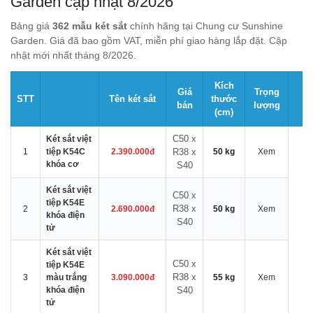
Garden cập nhật 8/2026
Bảng giá
362 mẫu két sắt
chính hãng tại Chung cư Sunshine
Garden. Giá đã bao gồm VAT, miễn phí giao hàng lắp đặt. Cập
nhật mới nhất tháng 8/2026.
Kích
Giá
Trọng
STT
Tên két sắt
thước
bán
lượng
(cm)
C50 x
Két sắt việt
1
tiệp K54C
2.390.000đ
R38 x
50 kg
Xem
khóa cơ
S40
Két sắt việt
C50 x
tiệp K54E
R38 x
2
2.690.000đ
50 kg
Xem
khóa điện
S40
tử
Két sắt việt
C50 x
tiệp K54E
R38 x
3
màu trắng
3.090.000đ
55 kg
Xem
khóa điện
S40
tử