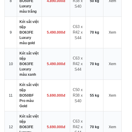
R38 x
8
BO50FE
4.890.000đ
50 kg
Xem
Luxury
S40
màu trắng
Két sắt việt
C63 x
tiệp
R42 x
9
BO63FE
5.490.000đ
70 kg
Xem
Luxury
S44
màu gold
Két sắt việt
C63 x
tiệp
R42 x
10
BO63FE
5.490.000đ
70 kg
Xem
Luxury
S44
màu xanh
Két sắt việt
C50 x
tiệp
R38 x
11
BO50BF
5.690.000đ
55 kg
Xem
Pro màu
S40
Gold
Két sắt việt
C63 x
tiệp
R42 x
12
BO63FE
5.690.000đ
70 kg
Xem