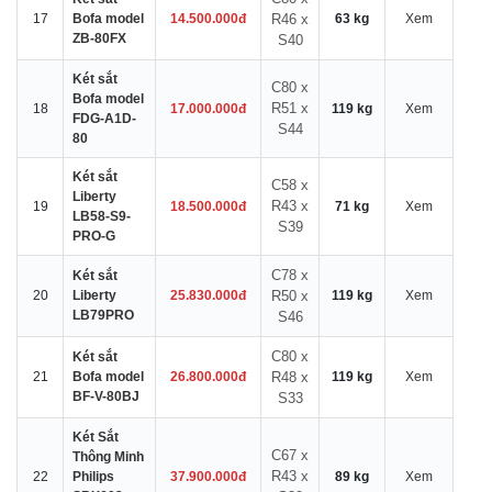
17
Bofa model
14.500.000đ
R46 x
63 kg
Xem
ZB-80FX
S40
Két sắt
C80 x
Bofa model
R51 x
18
17.000.000đ
119 kg
Xem
FDG-A1D-
S44
80
Két sắt
C58 x
Liberty
R43 x
19
18.500.000đ
71 kg
Xem
LB58-S9-
S39
PRO-G
C78 x
Két sắt
20
Liberty
25.830.000đ
R50 x
119 kg
Xem
LB79PRO
S46
C80 x
Két sắt
21
Bofa model
26.800.000đ
R48 x
119 kg
Xem
BF-V-80BJ
S33
Két Sắt
C67 x
Thông Minh
R43 x
22
Philips
37.900.000đ
89 kg
Xem