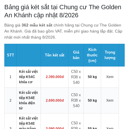
Bảng giá két sắt tại Chung cư The Golden
An Khánh cập nhật 8/2026
Bảng giá
362 mẫu két sắt
chính hãng tại Chung cư The Golden
An Khánh. Giá đã bao gồm VAT, miễn phí giao hàng lắp đặt. Cập
nhật mới nhất tháng 8/2026.
Kích
Giá
Trọng
STT
Tên két sắt
thước
bán
lượng
(cm)
C50 x
Két sắt việt
1
tiệp K54C
2.390.000đ
R38 x
50 kg
Xem
khóa cơ
S40
Két sắt việt
C50 x
tiệp K54E
R38 x
2
2.690.000đ
50 kg
Xem
khóa điện
S40
tử
Két sắt việt
C50 x
tiệp K54E
R38 x
3
màu trắng
3.090.000đ
55 kg
Xem