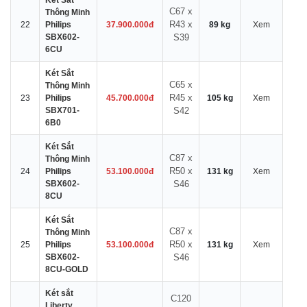
Két Sắt
C67 x
Thông Minh
R43 x
22
Philips
37.900.000đ
89 kg
Xem
SBX602-
S39
6CU
Két Sắt
C65 x
Thông Minh
R45 x
23
Philips
45.700.000đ
105 kg
Xem
SBX701-
S42
6B0
Két Sắt
C87 x
Thông Minh
R50 x
24
Philips
53.100.000đ
131 kg
Xem
SBX602-
S46
8CU
Két Sắt
C87 x
Thông Minh
R50 x
25
Philips
53.100.000đ
131 kg
Xem
SBX602-
S46
8CU-GOLD
Két sắt
C120
Liberty