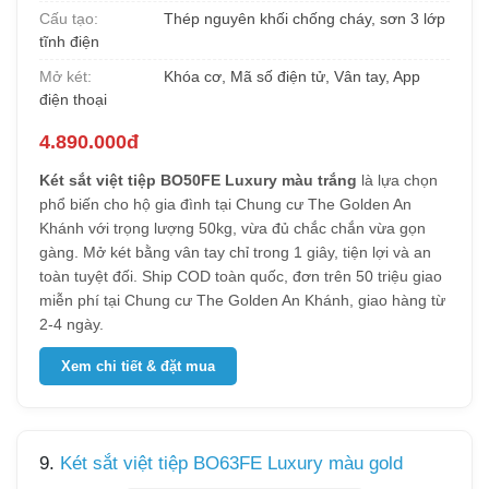
Cấu tạo:
Thép nguyên khối chống cháy, sơn 3 lớp
tĩnh điện
Mở két:
Khóa cơ, Mã số điện tử, Vân tay, App
điện thoại
4.890.000đ
Két sắt việt tiệp BO50FE Luxury màu trắng
là lựa chọn
phổ biến cho hộ gia đình tại Chung cư The Golden An
Khánh với trọng lượng 50kg, vừa đủ chắc chắn vừa gọn
gàng. Mở két bằng vân tay chỉ trong 1 giây, tiện lợi và an
toàn tuyệt đối. Ship COD toàn quốc, đơn trên 50 triệu giao
miễn phí tại Chung cư The Golden An Khánh, giao hàng từ
2-4 ngày.
Xem chi tiết & đặt mua
9.
Két sắt việt tiệp BO63FE Luxury màu gold