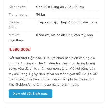
Kích thước:
Cao 50 x Rộng 38 x Sâu 40 cm
Trọng lượng:
50 kg
Cấu tạo:
Thép cao cấp, Thép 2 lớp đúc đặc, Sơn
3 lớp
Mở két:
Khóa cơ, Mã số điện tử, Vân tay, App
điện thoại
4.590.000đ
Két sắt việt tiệp K54FE
là lựa chọn phổ biến cho hộ gia
đình tại Chung cư The Golden An Khánh với trọng lượng
50kg, vừa đủ chắc chắn vừa gọn gàng. Mở két bằng vân
tay chỉ trong 1 giây, tiện lợi và an toàn tuyệt đối. Ship COD
toàn quốc, đơn trên 50 triệu giao miễn phí tại Chung cư
The Golden An Khánh, giao hàng từ 2-4 ngày.
Xem chi tiết & đặt mua