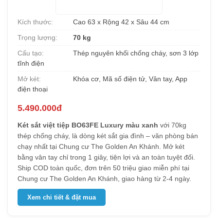
Kích thước:
Cao 63 x Rộng 42 x Sâu 44 cm
Trọng lượng:
70 kg
Cấu tạo:
Thép nguyên khối chống cháy, sơn 3 lớp
tĩnh điện
Mở két:
Khóa cơ, Mã số điện tử, Vân tay, App
điện thoại
5.490.000đ
Két sắt việt tiệp BO63FE Luxury màu xanh
với 70kg
thép chống cháy, là dòng két sắt gia đình – văn phòng bán
chạy nhất tại Chung cư The Golden An Khánh. Mở két
bằng vân tay chỉ trong 1 giây, tiện lợi và an toàn tuyệt đối.
Ship COD toàn quốc, đơn trên 50 triệu giao miễn phí tại
Chung cư The Golden An Khánh, giao hàng từ 2-4 ngày.
Xem chi tiết & đặt mua