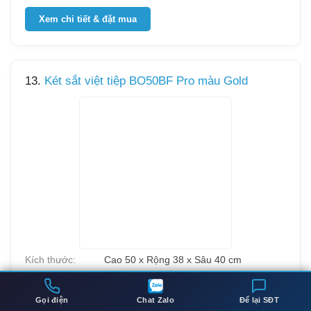
Xem chi tiết & đặt mua
13.
Két sắt việt tiệp BO50BF Pro màu Gold
Kích thước:
Cao 50 x Rộng 38 x Sâu 40 cm
Trọng lượng:
55 kg
Gọi điện
Chat Zalo
Để lại SĐT
Cấu tạo:
Thép nguyên khối chống cháy, sơn 3 lớp