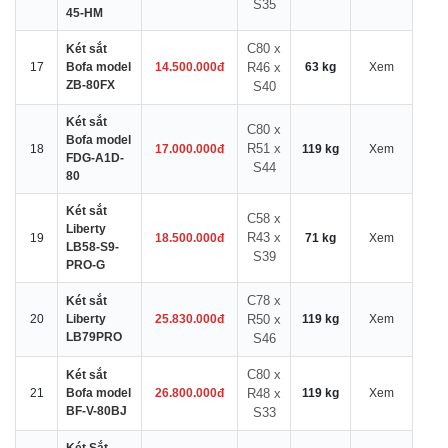
S35
45-HM
C80 x
Két sắt
17
Bofa model
14.500.000đ
R46 x
63 kg
Xem
ZB-80FX
S40
Két sắt
C80 x
Bofa model
R51 x
18
17.000.000đ
119 kg
Xem
FDG-A1D-
S44
80
Két sắt
C58 x
Liberty
R43 x
19
18.500.000đ
71 kg
Xem
LB58-S9-
S39
PRO-G
C78 x
Két sắt
20
Liberty
25.830.000đ
R50 x
119 kg
Xem
LB79PRO
S46
C80 x
Két sắt
21
Bofa model
26.800.000đ
R48 x
119 kg
Xem
BF-V-80BJ
S33