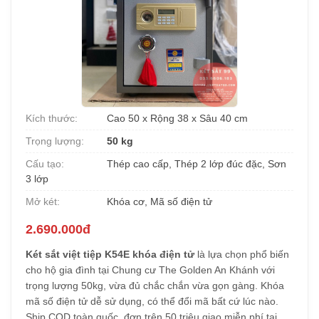
Kích thước:
Cao 50 x Rộng 38 x Sâu 40 cm
Trọng lượng:
50 kg
Cấu tạo:
Thép cao cấp, Thép 2 lớp đúc đặc, Sơn
3 lớp
Mở két:
Khóa cơ, Mã số điện tử
2.690.000đ
Két sắt việt tiệp K54E khóa điện tử
là lựa chọn phổ biến
cho hộ gia đình tại Chung cư The Golden An Khánh với
trọng lượng 50kg, vừa đủ chắc chắn vừa gọn gàng. Khóa
mã số điện tử dễ sử dụng, có thể đổi mã bất cứ lúc nào.
Ship COD toàn quốc, đơn trên 50 triệu giao miễn phí tại