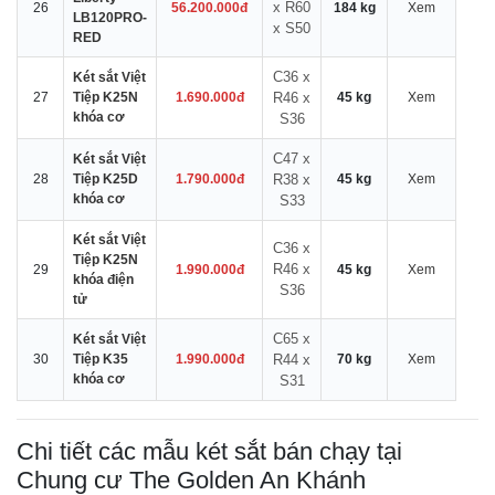
x R60
26
56.200.000đ
184 kg
Xem
LB120PRO-
x S50
RED
C36 x
Két sắt Việt
27
Tiệp K25N
1.690.000đ
R46 x
45 kg
Xem
khóa cơ
S36
C47 x
Két sắt Việt
28
Tiệp K25D
1.790.000đ
R38 x
45 kg
Xem
khóa cơ
S33
Két sắt Việt
C36 x
Tiệp K25N
R46 x
29
1.990.000đ
45 kg
Xem
khóa điện
S36
tử
C65 x
Két sắt Việt
30
Tiệp K35
1.990.000đ
R44 x
70 kg
Xem
khóa cơ
S31
Chi tiết các mẫu két sắt bán chạy tại
Chung cư The Golden An Khánh