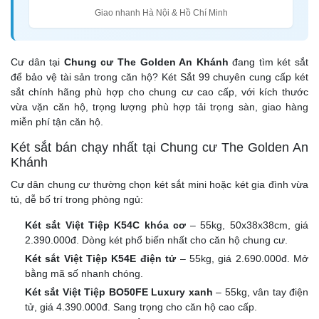
Giao nhanh Hà Nội & Hồ Chí Minh
Cư dân tại
Chung cư The Golden An Khánh
đang tìm két sắt
để bảo vệ tài sản trong căn hộ? Két Sắt 99 chuyên cung cấp két
sắt chính hãng phù hợp cho chung cư cao cấp, với kích thước
vừa vặn căn hộ, trọng lượng phù hợp tải trọng sàn, giao hàng
miễn phí tận căn hộ.
Két sắt bán chạy nhất tại Chung cư The Golden An
Khánh
Cư dân chung cư thường chọn két sắt mini hoặc két gia đình vừa
tủ, dễ bố trí trong phòng ngủ:
Két sắt Việt Tiệp K54C khóa cơ
– 55kg, 50x38x38cm, giá
2.390.000đ. Dòng két phổ biến nhất cho căn hộ chung cư.
Két sắt Việt Tiệp K54E điện tử
– 55kg, giá 2.690.000đ. Mở
bằng mã số nhanh chóng.
Két sắt Việt Tiệp BO50FE Luxury xanh
– 55kg, vân tay điện
tử, giá 4.390.000đ. Sang trọng cho căn hộ cao cấp.