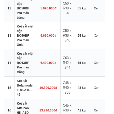
C50 x
tiệp
R38 x
12
BO50BF
5.690.000đ
55 kg
Xem
Pro màu
S40
trắng
Két sắt việt
C50 x
tiệp
R38 x
13
BO50BF
5.690.000đ
55 kg
Xem
Pro màu
S40
Gold
Két sắt việt
C63 x
tiệp
R42 x
14
BO63BF
6.490.000đ
75 kg
Xem
Pro màu
S44
trắng
Két sắt
C48 x
Bofa model
R40 x
15
10.300.000đ
48 kg
Xem
FDG-A1D-
S35
45
Két sắt
C45 x
Aifeibao
R38 x
16
13.790.000đ
41 kg
Xem
HK-A1D-