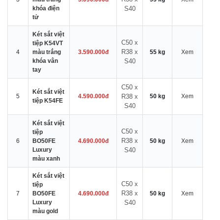
khóa điện
S40
tử
Két sắt việt
C50 x
tiệp K54VT
R38 x
4
màu trắng
3.590.000đ
55 kg
Xem
khóa vân
S40
tay
C50 x
Két sắt việt
5
4.590.000đ
R38 x
50 kg
Xem
tiệp K54FE
S40
Két sắt việt
C50 x
tiệp
R38 x
6
BO50FE
4.690.000đ
50 kg
Xem
Luxury
S40
màu xanh
Két sắt việt
C50 x
tiệp
R38 x
7
BO50FE
4.690.000đ
50 kg
Xem
Luxury
S40
màu gold