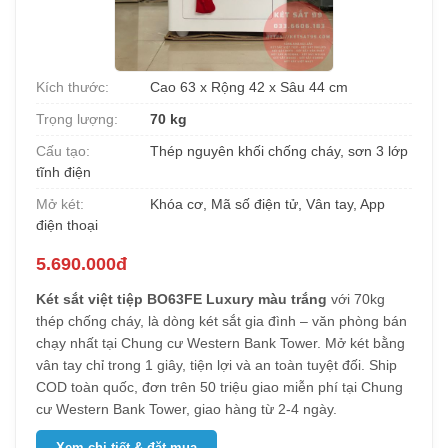
Kích thước:
Cao 63 x Rộng 42 x Sâu 44 cm
Trọng lượng:
70 kg
Cấu tạo:
Thép nguyên khối chống cháy, sơn 3 lớp
tĩnh điện
Mở két:
Khóa cơ, Mã số điện tử, Vân tay, App
điện thoại
5.690.000đ
Két sắt việt tiệp BO63FE Luxury màu trắng
với 70kg
thép chống cháy, là dòng két sắt gia đình – văn phòng bán
chạy nhất tại Chung cư Western Bank Tower. Mở két bằng
vân tay chỉ trong 1 giây, tiện lợi và an toàn tuyệt đối. Ship
COD toàn quốc, đơn trên 50 triệu giao miễn phí tại Chung
cư Western Bank Tower, giao hàng từ 2-4 ngày.
Xem chi tiết & đặt mua