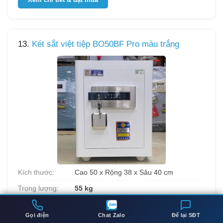
13.
Két sắt việt tiệp BO50BF Pro màu trắng
Kích thước:
Cao 50 x Rộng 38 x Sâu 40 cm
Trọng lượng:
55 kg
Cấu tạo:
Thép nguyên khối chống cháy, sơn 3 lớp
tĩnh điện
Gọi điện
Chat Zalo
Để lại SĐT