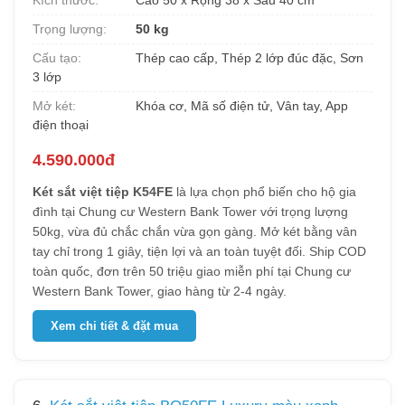
Kích thước:
Cao 50 x Rộng 38 x Sâu 40 cm
Trọng lượng:
50 kg
Cấu tạo:
Thép cao cấp, Thép 2 lớp đúc đặc, Sơn
3 lớp
Mở két:
Khóa cơ, Mã số điện tử, Vân tay, App
điện thoại
4.590.000đ
Két sắt việt tiệp K54FE
là lựa chọn phổ biến cho hộ gia
đình tại Chung cư Western Bank Tower với trọng lượng
50kg, vừa đủ chắc chắn vừa gọn gàng. Mở két bằng vân
tay chỉ trong 1 giây, tiện lợi và an toàn tuyệt đối. Ship COD
toàn quốc, đơn trên 50 triệu giao miễn phí tại Chung cư
Western Bank Tower, giao hàng từ 2-4 ngày.
Xem chi tiết & đặt mua