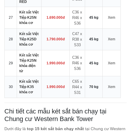
RED
C36 x
Két sắt Việt
27
Tiệp K25N
1.690.000đ
R46 x
45 kg
Xem
khóa cơ
S36
C47 x
Két sắt Việt
28
Tiệp K25D
1.790.000đ
R38 x
45 kg
Xem
khóa cơ
S33
Két sắt Việt
C36 x
Tiệp K25N
R46 x
29
1.990.000đ
45 kg
Xem
khóa điện
S36
tử
C65 x
Két sắt Việt
30
Tiệp K35
1.990.000đ
R44 x
70 kg
Xem
khóa cơ
S31
Chi tiết các mẫu két sắt bán chạy tại
Chung cư Western Bank Tower
Dưới đây là
top 15 két sắt bán chạy nhất
tại Chung cư Western