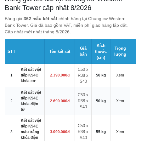
Bank Tower cập nhật 8/2026
Bảng giá
362 mẫu két sắt
chính hãng tại Chung cư Western
Bank Tower. Giá đã bao gồm VAT, miễn phí giao hàng lắp đặt.
Cập nhật mới nhất tháng 8/2026.
Kích
Giá
Trọng
STT
Tên két sắt
thước
bán
lượng
(cm)
C50 x
Két sắt việt
1
tiệp K54C
2.390.000đ
R38 x
50 kg
Xem
khóa cơ
S40
Két sắt việt
C50 x
tiệp K54E
R38 x
2
2.690.000đ
50 kg
Xem
khóa điện
S40
tử
Két sắt việt
C50 x
tiệp K54E
R38 x
3
màu trắng
3.090.000đ
55 kg
Xem
khóa điện
S40