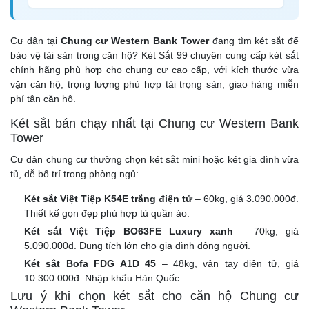
Cư dân tại
Chung cư Western Bank Tower
đang tìm két sắt để
bảo vệ tài sản trong căn hộ? Két Sắt 99 chuyên cung cấp két sắt
chính hãng phù hợp cho chung cư cao cấp, với kích thước vừa
vặn căn hộ, trọng lượng phù hợp tải trọng sàn, giao hàng miễn
phí tận căn hộ.
Két sắt bán chạy nhất tại Chung cư Western Bank
Tower
Cư dân chung cư thường chọn két sắt mini hoặc két gia đình vừa
tủ, dễ bố trí trong phòng ngủ:
Két sắt Việt Tiệp K54E trắng điện tử
– 60kg, giá 3.090.000đ.
Thiết kế gọn đẹp phù hợp tủ quần áo.
Két sắt Việt Tiệp BO63FE Luxury xanh
– 70kg, giá
5.090.000đ. Dung tích lớn cho gia đình đông người.
Két sắt Bofa FDG A1D 45
– 48kg, vân tay điện tử, giá
10.300.000đ. Nhập khẩu Hàn Quốc.
Lưu ý khi chọn két sắt cho căn hộ Chung cư