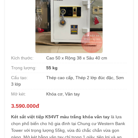
Kích thước:
Cao 50 x Rộng 38 x Sâu 40 cm
Trọng lượng:
55 kg
Cấu tạo:
Thép cao cấp, Thép 2 lớp đúc đặc, Sơn
3 lớp
Mở két:
Khóa cơ, Vân tay
3.590.000đ
Két sắt việt tiệp K54VT màu trắng khóa vân tay
là lựa
chọn phổ biến cho hộ gia đình tại Chung cư Western Bank
Tower với trọng lượng 55kg, vừa đủ chắc chắn vừa gọn
gàng. Mở két bằng vân tay chỉ trong 1 giây, tiện lợi và an