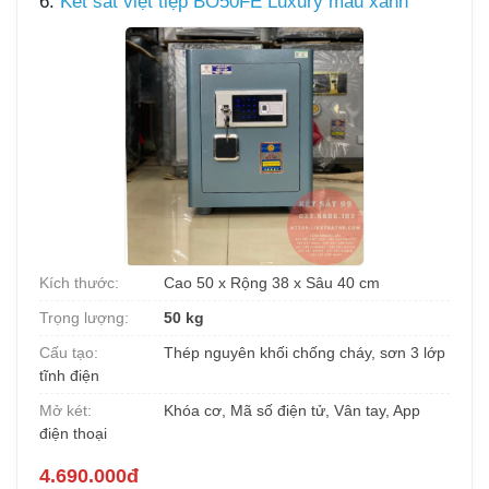
6.
Két sắt việt tiệp BO50FE Luxury màu xanh
Kích thước:
Cao 50 x Rộng 38 x Sâu 40 cm
Trọng lượng:
50 kg
Cấu tạo:
Thép nguyên khối chống cháy, sơn 3 lớp
tĩnh điện
Mở két:
Khóa cơ, Mã số điện tử, Vân tay, App
điện thoại
4.690.000đ