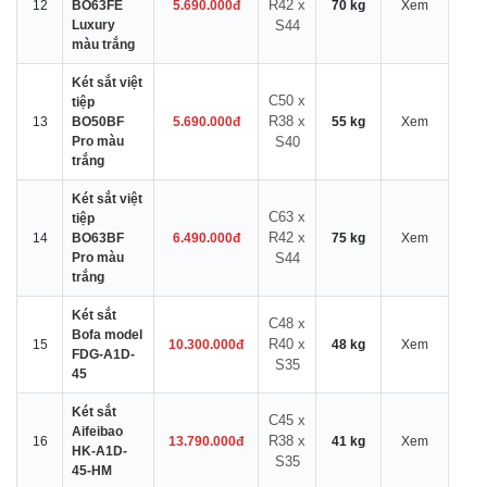
R42 x
12
BO63FE
5.690.000đ
70 kg
Xem
Luxury
S44
màu trắng
Két sắt việt
C50 x
tiệp
R38 x
13
BO50BF
5.690.000đ
55 kg
Xem
Pro màu
S40
trắng
Két sắt việt
C63 x
tiệp
R42 x
14
BO63BF
6.490.000đ
75 kg
Xem
Pro màu
S44
trắng
Két sắt
C48 x
Bofa model
R40 x
15
10.300.000đ
48 kg
Xem
FDG-A1D-
S35
45
Két sắt
C45 x
Aifeibao
R38 x
16
13.790.000đ
41 kg
Xem
HK-A1D-
S35
45-HM