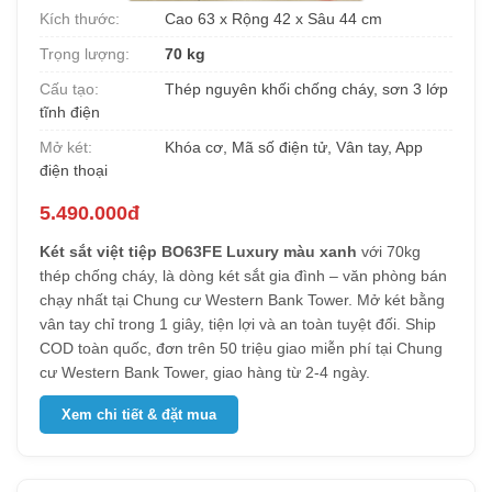
Kích thước:
Cao 63 x Rộng 42 x Sâu 44 cm
Trọng lượng:
70 kg
Cấu tạo:
Thép nguyên khối chống cháy, sơn 3 lớp
tĩnh điện
Mở két:
Khóa cơ, Mã số điện tử, Vân tay, App
điện thoại
5.490.000đ
Két sắt việt tiệp BO63FE Luxury màu xanh
với 70kg
thép chống cháy, là dòng két sắt gia đình – văn phòng bán
chạy nhất tại Chung cư Western Bank Tower. Mở két bằng
vân tay chỉ trong 1 giây, tiện lợi và an toàn tuyệt đối. Ship
COD toàn quốc, đơn trên 50 triệu giao miễn phí tại Chung
cư Western Bank Tower, giao hàng từ 2-4 ngày.
Xem chi tiết & đặt mua