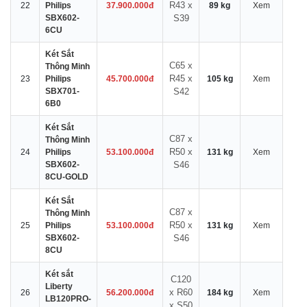
R43 x
22
Philips
37.900.000đ
89 kg
Xem
SBX602-
S39
6CU
Két Sắt
C65 x
Thông Minh
R45 x
23
Philips
45.700.000đ
105 kg
Xem
SBX701-
S42
6B0
Két Sắt
C87 x
Thông Minh
R50 x
24
Philips
53.100.000đ
131 kg
Xem
SBX602-
S46
8CU-GOLD
Két Sắt
C87 x
Thông Minh
R50 x
25
Philips
53.100.000đ
131 kg
Xem
SBX602-
S46
8CU
Két sắt
C120
Liberty
x R60
26
56.200.000đ
184 kg
Xem
LB120PRO-
x S50