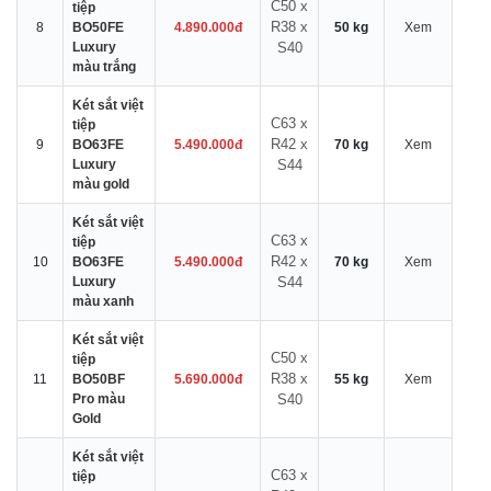
C50 x
tiệp
R38 x
8
BO50FE
4.890.000đ
50 kg
Xem
Luxury
S40
màu trắng
Két sắt việt
C63 x
tiệp
R42 x
9
BO63FE
5.490.000đ
70 kg
Xem
Luxury
S44
màu gold
Két sắt việt
C63 x
tiệp
R42 x
10
BO63FE
5.490.000đ
70 kg
Xem
Luxury
S44
màu xanh
Két sắt việt
C50 x
tiệp
R38 x
11
BO50BF
5.690.000đ
55 kg
Xem
Pro màu
S40
Gold
Két sắt việt
C63 x
tiệp