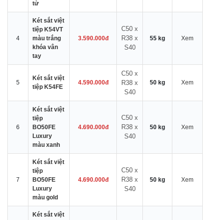
tử
Két sắt việt
C50 x
tiệp K54VT
R38 x
4
màu trắng
3.590.000đ
55 kg
Xem
khóa vân
S40
tay
C50 x
Két sắt việt
5
4.590.000đ
R38 x
50 kg
Xem
tiệp K54FE
S40
Két sắt việt
C50 x
tiệp
R38 x
6
BO50FE
4.690.000đ
50 kg
Xem
Luxury
S40
màu xanh
Két sắt việt
C50 x
tiệp
R38 x
7
BO50FE
4.690.000đ
50 kg
Xem
Luxury
S40
màu gold
Két sắt việt