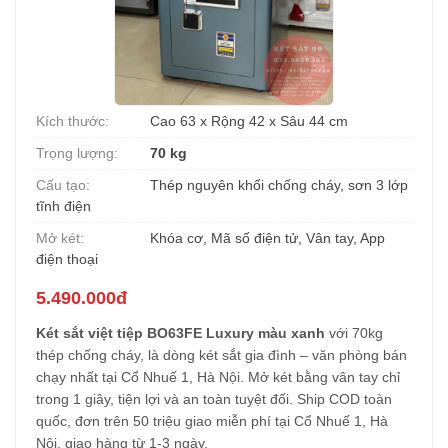
Kích thước:
Cao 63 x Rộng 42 x Sâu 44 cm
Trọng lượng:
70 kg
Cấu tạo:
Thép nguyên khối chống cháy, sơn 3 lớp
tĩnh điện
Mở két:
Khóa cơ, Mã số điện tử, Vân tay, App
điện thoại
5.490.000đ
Két sắt việt tiệp BO63FE Luxury màu xanh
với 70kg
thép chống cháy, là dòng két sắt gia đình – văn phòng bán
chạy nhất tại Cổ Nhuế 1, Hà Nội. Mở két bằng vân tay chỉ
trong 1 giây, tiện lợi và an toàn tuyệt đối. Ship COD toàn
quốc, đơn trên 50 triệu giao miễn phí tại Cổ Nhuế 1, Hà
Nội, giao hàng từ 1-3 ngày.