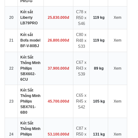
PRO-G
C78 x
Két sắt
20
Liberty
25.830.000đ
R50 x
119 kg
Xem
LB79PRO
S46
C80 x
Két sắt
21
Bofa model
26.800.000đ
R48 x
119 kg
Xem
BF-V-80BJ
S33
Két Sắt
C67 x
Thông Minh
R43 x
22
Philips
37.900.000đ
89 kg
Xem
SBX602-
S39
6CU
Két Sắt
C65 x
Thông Minh
R45 x
23
Philips
45.700.000đ
105 kg
Xem
SBX701-
S42
6B0
Két Sắt
C87 x
Thông Minh
R50 x
24
Philips
53.100.000đ
131 kg
Xem