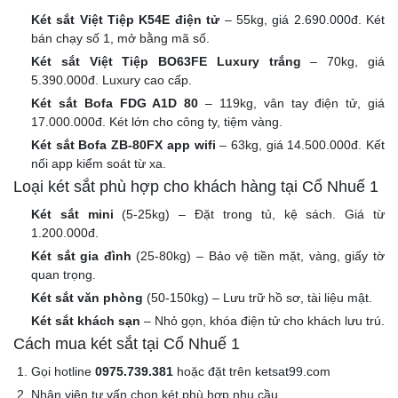
Két sắt Việt Tiệp K54E điện tử
– 55kg, giá 2.690.000đ. Két
bán chạy số 1, mở bằng mã số.
Két sắt Việt Tiệp BO63FE Luxury trắng
– 70kg, giá
5.390.000đ. Luxury cao cấp.
Két sắt Bofa FDG A1D 80
– 119kg, vân tay điện tử, giá
17.000.000đ. Két lớn cho công ty, tiệm vàng.
Két sắt Bofa ZB-80FX app wifi
– 63kg, giá 14.500.000đ. Kết
nối app kiểm soát từ xa.
Loại két sắt phù hợp cho khách hàng tại Cổ Nhuế 1
Két sắt mini
(5-25kg) – Đặt trong tủ, kệ sách. Giá từ
1.200.000đ.
Két sắt gia đình
(25-80kg) – Bảo vệ tiền mặt, vàng, giấy tờ
quan trọng.
Két sắt văn phòng
(50-150kg) – Lưu trữ hồ sơ, tài liệu mật.
Két sắt khách sạn
– Nhỏ gọn, khóa điện tử cho khách lưu trú.
Cách mua két sắt tại Cổ Nhuế 1
Gọi hotline
0975.739.381
hoặc đặt trên ketsat99.com
Nhân viên tư vấn chọn két phù hợp nhu cầu