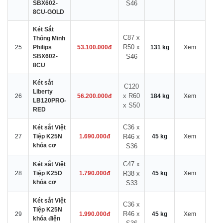
SBX602-
S46
8CU-GOLD
Két Sắt
C87 x
Thông Minh
R50 x
25
Philips
53.100.000đ
131 kg
Xem
SBX602-
S46
8CU
Két sắt
C120
Liberty
x R60
26
56.200.000đ
184 kg
Xem
LB120PRO-
x S50
RED
C36 x
Két sắt Việt
27
Tiệp K25N
1.690.000đ
R46 x
45 kg
Xem
khóa cơ
S36
C47 x
Két sắt Việt
28
Tiệp K25D
1.790.000đ
R38 x
45 kg
Xem
khóa cơ
S33
Két sắt Việt
C36 x
Tiệp K25N
R46 x
29
1.990.000đ
45 kg
Xem
khóa điện