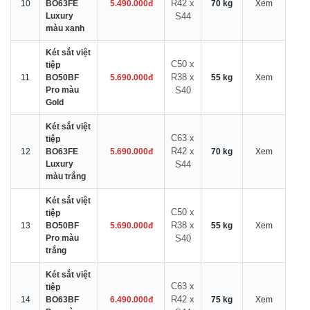
R42 x
10
BO63FE
5.490.000đ
70 kg
Xem
Luxury
S44
màu xanh
Két sắt việt
C50 x
tiệp
R38 x
11
BO50BF
5.690.000đ
55 kg
Xem
Pro màu
S40
Gold
Két sắt việt
C63 x
tiệp
R42 x
12
BO63FE
5.690.000đ
70 kg
Xem
Luxury
S44
màu trắng
Két sắt việt
C50 x
tiệp
R38 x
13
BO50BF
5.690.000đ
55 kg
Xem
Pro màu
S40
trắng
Két sắt việt
C63 x
tiệp
R42 x
14
BO63BF
6.490.000đ
75 kg
Xem