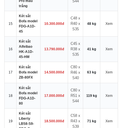
Pro màu
S44
trắng
Két sắt
C48 x
Bofa model
R40 x
15
10.300.000đ
48 kg
Xem
FDG-A1D-
S35
45
Két sắt
C45 x
Aifeibao
R38 x
16
13.790.000đ
41 kg
Xem
HK-A1D-
S35
45-HM
C80 x
Két sắt
17
Bofa model
14.500.000đ
R46 x
63 kg
Xem
ZB-80FX
S40
Két sắt
C80 x
Bofa model
R51 x
18
17.000.000đ
119 kg
Xem
FDG-A1D-
S44
80
Két sắt
C58 x
Liberty
R43 x
19
18.500.000đ
71 kg
Xem
LB58-S9-
S39