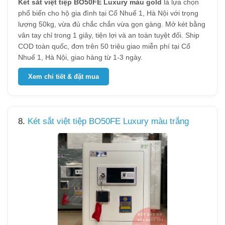
Két sắt việt tiệp BO50FE Luxury màu gold
là lựa chọn
phổ biến cho hộ gia đình tại Cổ Nhuế 1, Hà Nội với trọng
lượng 50kg, vừa đủ chắc chắn vừa gọn gàng. Mở két bằng
vân tay chỉ trong 1 giây, tiện lợi và an toàn tuyệt đối. Ship
COD toàn quốc, đơn trên 50 triệu giao miễn phí tại Cổ
Nhuế 1, Hà Nội, giao hàng từ 1-3 ngày.
Xem chi tiết & đặt mua
8.
Két sắt việt tiệp BO50FE Luxury màu trắng