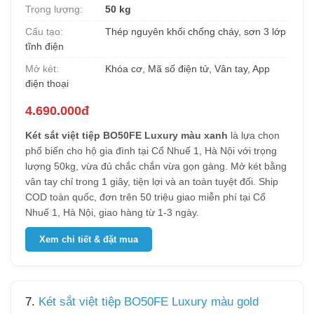
Trọng lượng:
50 kg
Cấu tạo:
Thép nguyên khối chống cháy, sơn 3 lớp
tĩnh điện
Mở két:
Khóa cơ, Mã số điện tử, Vân tay, App
điện thoại
4.690.000đ
Két sắt việt tiệp BO50FE Luxury màu xanh
là lựa chọn
phổ biến cho hộ gia đình tại Cổ Nhuế 1, Hà Nội với trọng
lượng 50kg, vừa đủ chắc chắn vừa gọn gàng. Mở két bằng
vân tay chỉ trong 1 giây, tiện lợi và an toàn tuyệt đối. Ship
COD toàn quốc, đơn trên 50 triệu giao miễn phí tại Cổ
Nhuế 1, Hà Nội, giao hàng từ 1-3 ngày.
Xem chi tiết & đặt mua
7.
Két sắt việt tiệp BO50FE Luxury màu gold