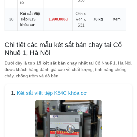
S36
tử
C65 x
Két sắt Việt
30
Tiệp K35
1.990.000đ
R44 x
70 kg
Xem
khóa cơ
S31
Chi tiết các mẫu két sắt bán chạy tại Cổ
Nhuế 1, Hà Nội
Dưới đây là
top 15 két sắt bán chạy nhất
tại Cổ Nhuế 1, Hà Nội,
được khách hàng đánh giá cao về chất lượng, tính năng chống
cháy, chống trộm và độ bền.
1.
Két sắt việt tiệp K54C khóa cơ