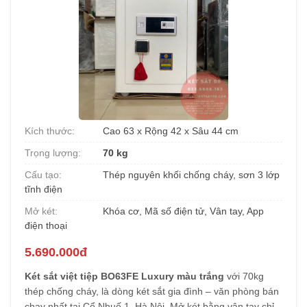
Kích thước:
Cao 63 x Rộng 42 x Sâu 44 cm
Trọng lượng:
70 kg
Cấu tạo:
Thép nguyên khối chống cháy, sơn 3 lớp
tĩnh điện
Mở két:
Khóa cơ, Mã số điện tử, Vân tay, App
điện thoại
5.690.000đ
Két sắt việt tiệp BO63FE Luxury màu trắng
với 70kg
thép chống cháy, là dòng két sắt gia đình – văn phòng bán
chạy nhất tại Cổ Nhuế 1, Hà Nội. Mở két bằng vân tay chỉ