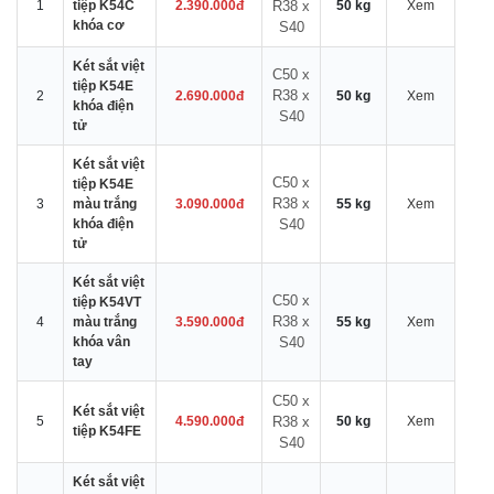
1
tiệp K54C
2.390.000đ
R38 x
50 kg
Xem
khóa cơ
S40
Két sắt việt
C50 x
tiệp K54E
R38 x
2
2.690.000đ
50 kg
Xem
khóa điện
S40
tử
Két sắt việt
C50 x
tiệp K54E
R38 x
3
màu trắng
3.090.000đ
55 kg
Xem
khóa điện
S40
tử
Két sắt việt
C50 x
tiệp K54VT
R38 x
4
màu trắng
3.590.000đ
55 kg
Xem
khóa vân
S40
tay
C50 x
Két sắt việt
5
4.590.000đ
R38 x
50 kg
Xem
tiệp K54FE
S40
Két sắt việt