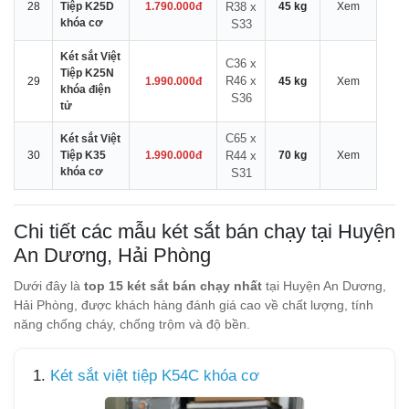
28
Tiệp K25D
1.790.000đ
R38 x
45 kg
Xem
khóa cơ
S33
Két sắt Việt
C36 x
Tiệp K25N
R46 x
29
1.990.000đ
45 kg
Xem
khóa điện
S36
tử
C65 x
Két sắt Việt
30
Tiệp K35
1.990.000đ
R44 x
70 kg
Xem
khóa cơ
S31
Chi tiết các mẫu két sắt bán chạy tại Huyện
An Dương, Hải Phòng
Dưới đây là
top 15 két sắt bán chạy nhất
tại Huyện An Dương,
Hải Phòng, được khách hàng đánh giá cao về chất lượng, tính
năng chống cháy, chống trộm và độ bền.
1.
Két sắt việt tiệp K54C khóa cơ