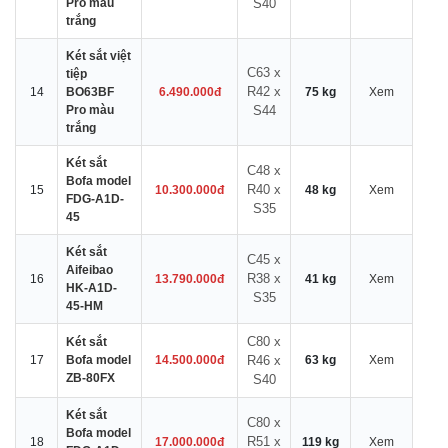
Pro màu
S40
trắng
Két sắt việt
C63 x
tiệp
R42 x
14
BO63BF
6.490.000đ
75 kg
Xem
Pro màu
S44
trắng
Két sắt
C48 x
Bofa model
R40 x
15
10.300.000đ
48 kg
Xem
FDG-A1D-
S35
45
Két sắt
C45 x
Aifeibao
R38 x
16
13.790.000đ
41 kg
Xem
HK-A1D-
S35
45-HM
C80 x
Két sắt
17
Bofa model
14.500.000đ
R46 x
63 kg
Xem
ZB-80FX
S40
Két sắt
C80 x
Bofa model
R51 x
18
17.000.000đ
119 kg
Xem