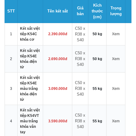
Kích
Giá
Trọng
STT
Tên két sắt
thước
bán
lượng
(cm)
C50 x
Két sắt việt
1
tiệp K54C
2.390.000đ
R38 x
50 kg
Xem
khóa cơ
S40
Két sắt việt
C50 x
tiệp K54E
R38 x
2
2.690.000đ
50 kg
Xem
khóa điện
S40
tử
Két sắt việt
C50 x
tiệp K54E
R38 x
3
màu trắng
3.090.000đ
55 kg
Xem
khóa điện
S40
tử
Két sắt việt
C50 x
tiệp K54VT
R38 x
4
màu trắng
3.590.000đ
55 kg
Xem
khóa vân
S40
tay