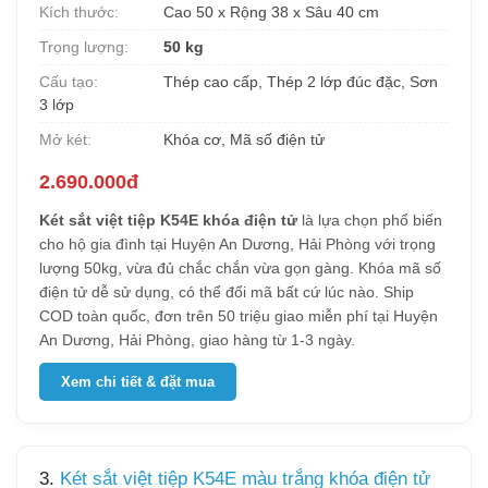
Kích thước:
Cao 50 x Rộng 38 x Sâu 40 cm
Trọng lượng:
50 kg
Cấu tạo:
Thép cao cấp, Thép 2 lớp đúc đặc, Sơn
3 lớp
Mở két:
Khóa cơ, Mã số điện tử
2.690.000đ
Két sắt việt tiệp K54E khóa điện tử
là lựa chọn phổ biến
cho hộ gia đình tại Huyện An Dương, Hải Phòng với trọng
lượng 50kg, vừa đủ chắc chắn vừa gọn gàng. Khóa mã số
điện tử dễ sử dụng, có thể đổi mã bất cứ lúc nào. Ship
COD toàn quốc, đơn trên 50 triệu giao miễn phí tại Huyện
An Dương, Hải Phòng, giao hàng từ 1-3 ngày.
Xem chi tiết & đặt mua
3.
Két sắt việt tiệp K54E màu trắng khóa điện tử