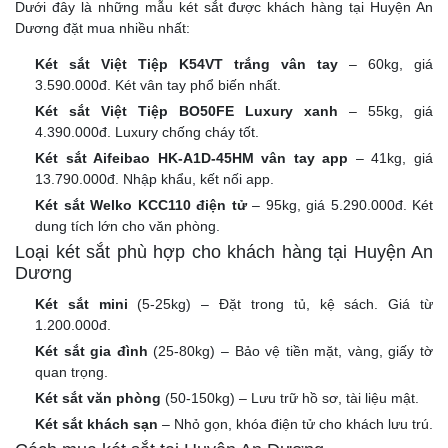
Dưới đây là những mẫu két sắt được khách hàng tại Huyện An
Dương đặt mua nhiều nhất:
Két sắt Việt Tiệp K54VT trắng vân tay
– 60kg, giá
3.590.000đ. Két vân tay phổ biến nhất.
Két sắt Việt Tiệp BO50FE Luxury xanh
– 55kg, giá
4.390.000đ. Luxury chống cháy tốt.
Két sắt Aifeibao HK-A1D-45HM vân tay app
– 41kg, giá
13.790.000đ. Nhập khẩu, kết nối app.
Két sắt Welko KCC110 điện tử
– 95kg, giá 5.290.000đ. Két
dung tích lớn cho văn phòng.
Loại két sắt phù hợp cho khách hàng tại Huyện An
Dương
Két sắt mini
(5-25kg) – Đặt trong tủ, kệ sách. Giá từ
1.200.000đ.
Két sắt gia đình
(25-80kg) – Bảo vệ tiền mặt, vàng, giấy tờ
quan trọng.
Két sắt văn phòng
(50-150kg) – Lưu trữ hồ sơ, tài liệu mật.
Két sắt khách sạn
– Nhỏ gọn, khóa điện tử cho khách lưu trú.