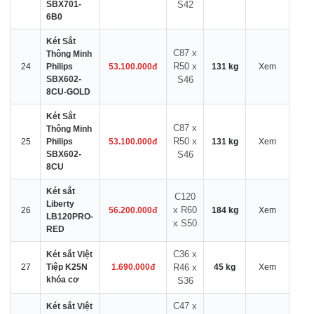
SBX701-
S42
6B0
Két Sắt
C87 x
Thông Minh
R50 x
24
Philips
53.100.000đ
131 kg
Xem
SBX602-
S46
8CU-GOLD
Két Sắt
C87 x
Thông Minh
R50 x
25
Philips
53.100.000đ
131 kg
Xem
SBX602-
S46
8CU
Két sắt
C120
Liberty
x R60
26
56.200.000đ
184 kg
Xem
LB120PRO-
x S50
RED
C36 x
Két sắt Việt
27
Tiệp K25N
1.690.000đ
R46 x
45 kg
Xem
khóa cơ
S36
C47 x
Két sắt Việt