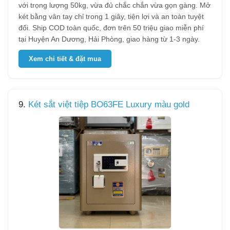
với trọng lượng 50kg, vừa đủ chắc chắn vừa gọn gàng. Mở
két bằng vân tay chỉ trong 1 giây, tiện lợi và an toàn tuyệt
đối. Ship COD toàn quốc, đơn trên 50 triệu giao miễn phí
tại Huyện An Dương, Hải Phòng, giao hàng từ 1-3 ngày.
Xem chi tiết & đặt mua
9.
Két sắt việt tiệp BO63FE Luxury màu gold