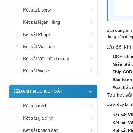
Két sắt Liberty
Két sắt Ngân Hàng
Bạn đang tìm 
Két sắt Philips
dạng các dòng
Két sắt Việt Tiệp
Ưu đãi khi
100% chí
Két sắt Việt Tiệp Luxury
Miễn phí 
Két sắt Welko
Ship COD
Bảo hành 
Xuất hóa 
DANH MỤC KÉT SẮT
Top két sắ
Dưới đây là n
Két sắt mini
Két sắt V
Két sắt gia đình
Két sắt V
Két sắt khách sạn
Két sắt P