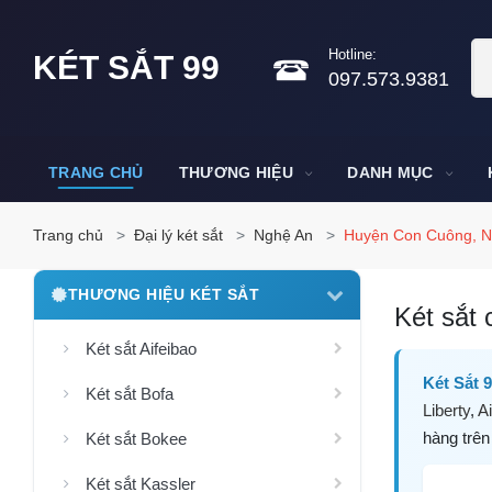
Hotline:
KÉT SẮT 99
097.573.9381
TRANG CHỦ
THƯƠNG HIỆU
DANH MỤC
Trang chủ
Đại lý két sắt
Nghệ An
Huyện Con Cuông, N
THƯƠNG HIỆU KÉT SẮT
Két sắt 
Két sắt Aifeibao
Két Sắt 
Két sắt Bofa
Liberty
,
Ai
hàng trên
Két sắt Bokee
Két sắt Kassler