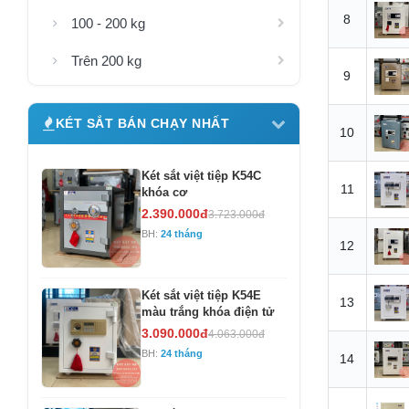
8
100 - 200 kg
Trên 200 kg
9
KÉT SẮT BÁN CHẠY NHẤT
10
Két sắt việt tiệp K54C
11
khóa cơ
2.390.000đ
3.723.000đ
BH:
24 tháng
12
Két sắt việt tiệp K54E
13
màu trắng khóa điện tử
3.090.000đ
4.063.000đ
BH:
24 tháng
14