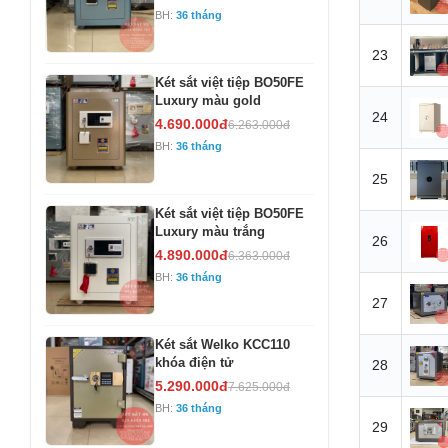
BH:
36 tháng
23
Két sắt việt tiệp BO50FE
Luxury màu gold
24
4.690.000đ
6.263.000đ
BH:
36 tháng
25
Két sắt việt tiệp BO50FE
Luxury màu trắng
26
4.890.000đ
6.363.000đ
BH:
36 tháng
27
Két sắt Welko KCC110
khóa điện tử
28
5.290.000đ
7.625.000đ
BH:
36 tháng
29