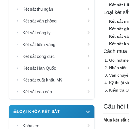
Két sắt Li
Két sắt thu ngân
Loại két s
Két sắt văn phòng
Két sắt mi
Két sắt gi
Két sắt công ty
Két sắt v
Két sắt k
Két sắt tiệm vàng
Cách mua k
Két sắt công đức
Gọi hotlin
Nhân viên 
Két sắt Hàn Quốc
Vận chuyể
Két sắt xuất khẩu Mỹ
Kỹ thuật v
Kiểm tra O
Két sắt cao cấp
Câu hỏi 
LOẠI KHÓA KÉT SẮT
Mua két sắt
Khóa cơ