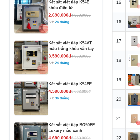
Két sắt việt tiệp K54E
15
khóa điện tử
2.690.000đ
4.063.000đ
16
BH:
24 tháng
17
Két sắt việt tiệp K54VT
màu trắng khóa vân tay
3.590.000đ
4.963.000đ
18
BH:
24 tháng
19
Két sắt việt tiệp K54FE
4.590.000đ
6.063.000đ
BH:
36 tháng
20
21
Két sắt việt tiệp BO50FE
Luxury màu xanh
4.690.000đ
22
6.263.000đ