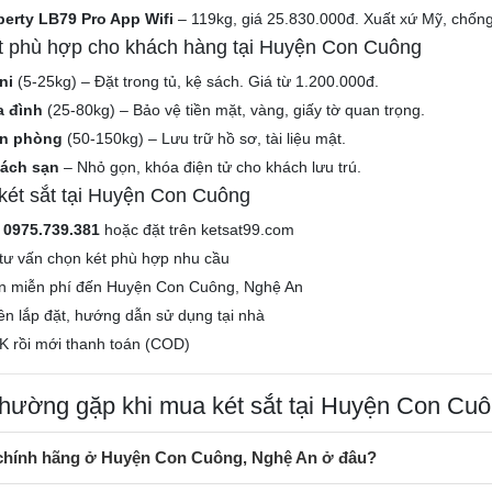
berty LB79 Pro App Wifi
– 119kg, giá 25.830.000đ. Xuất xứ Mỹ, chốn
ắt phù hợp cho khách hàng tại Huyện Con Cuông
ni
(5-25kg) – Đặt trong tủ, kệ sách. Giá từ 1.200.000đ.
a đình
(25-80kg) – Bảo vệ tiền mặt, vàng, giấy tờ quan trọng.
ăn phòng
(50-150kg) – Lưu trữ hồ sơ, tài liệu mật.
hách sạn
– Nhỏ gọn, khóa điện tử cho khách lưu trú.
ét sắt tại Huyện Con Cuông
e
0975.739.381
hoặc đặt trên ketsat99.com
tư vấn chọn két phù hợp nhu cầu
n miễn phí đến Huyện Con Cuông, Nghệ An
iên lắp đặt, hướng dẫn sử dụng tại nhà
K rồi mới thanh toán (COD)
thường gặp khi mua két sắt tại Huyện Con Cu
 chính hãng ở Huyện Con Cuông, Nghệ An ở đâu?