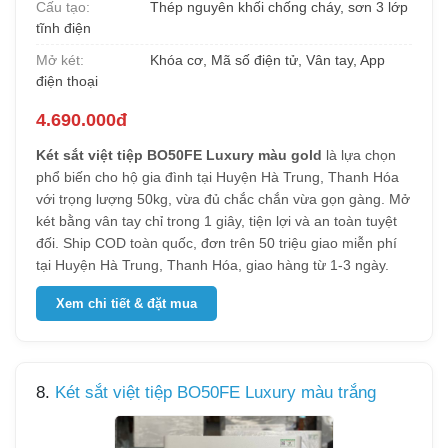
Cấu tạo:
Thép nguyên khối chống cháy, sơn 3 lớp
tĩnh điện
Mở két:
Khóa cơ, Mã số điện tử, Vân tay, App
điện thoại
4.690.000đ
Két sắt việt tiệp BO50FE Luxury màu gold
là lựa chọn
phổ biến cho hộ gia đình tại Huyện Hà Trung, Thanh Hóa
với trọng lượng 50kg, vừa đủ chắc chắn vừa gọn gàng. Mở
két bằng vân tay chỉ trong 1 giây, tiện lợi và an toàn tuyệt
đối. Ship COD toàn quốc, đơn trên 50 triệu giao miễn phí
tại Huyện Hà Trung, Thanh Hóa, giao hàng từ 1-3 ngày.
Xem chi tiết & đặt mua
8.
Két sắt việt tiệp BO50FE Luxury màu trắng