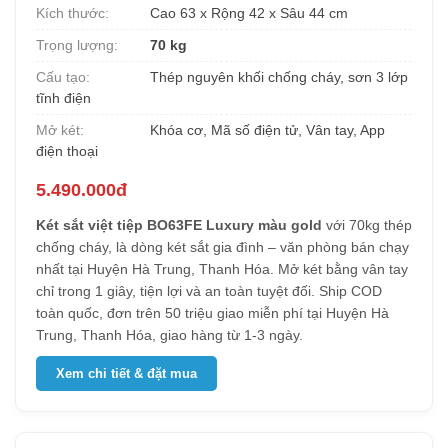
Kích thước:
Cao 63 x Rộng 42 x Sâu 44 cm
Trọng lượng:
70 kg
Cấu tạo:
Thép nguyên khối chống cháy, sơn 3 lớp
tĩnh điện
Mở két:
Khóa cơ, Mã số điện tử, Vân tay, App
điện thoại
5.490.000đ
Két sắt việt tiệp BO63FE Luxury màu gold
với 70kg thép
chống cháy, là dòng két sắt gia đình – văn phòng bán chạy
nhất tại Huyện Hà Trung, Thanh Hóa. Mở két bằng vân tay
chỉ trong 1 giây, tiện lợi và an toàn tuyệt đối. Ship COD
toàn quốc, đơn trên 50 triệu giao miễn phí tại Huyện Hà
Trung, Thanh Hóa, giao hàng từ 1-3 ngày.
Xem chi tiết & đặt mua