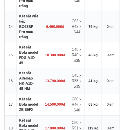
Pro màu
S40
trắng
Két sắt việt
C63 x
tiệp
R42 x
14
BO63BF
6.490.000đ
75 kg
Xem
Pro màu
S44
trắng
Két sắt
C48 x
Bofa model
R40 x
15
10.300.000đ
48 kg
Xem
FDG-A1D-
S35
45
Két sắt
C45 x
Aifeibao
R38 x
16
13.790.000đ
41 kg
Xem
HK-A1D-
S35
45-HM
C80 x
Két sắt
17
Bofa model
14.500.000đ
R46 x
63 kg
Xem
ZB-80FX
S40
Két sắt
C80 x
Bofa model
R51 x
18
17.000.000đ
119 kg
Xem