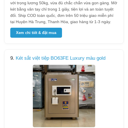
với trọng lượng 50kg, vừa đủ chắc chắn vừa gọn gàng. Mở
két bằng vân tay chỉ trong 1 giây, tiện lợi và an toàn tuyệt
đối. Ship COD toàn quốc, đơn trên 50 triệu giao miễn phí
tại Huyện Hà Trung, Thanh Hóa, giao hàng từ 1-3 ngày.
Xem chi tiết & đặt mua
9.
Két sắt việt tiệp BO63FE Luxury màu gold