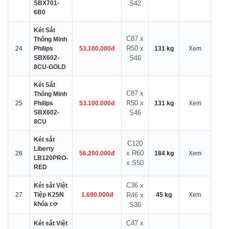
SBX701-
S42
6B0
Két Sắt
C87 x
Thông Minh
R50 x
24
Philips
53.100.000đ
131 kg
Xem
SBX602-
S46
8CU-GOLD
Két Sắt
C87 x
Thông Minh
R50 x
25
Philips
53.100.000đ
131 kg
Xem
SBX602-
S46
8CU
Két sắt
C120
Liberty
x R60
26
56.200.000đ
184 kg
Xem
LB120PRO-
x S50
RED
C36 x
Két sắt Việt
27
Tiệp K25N
1.690.000đ
R46 x
45 kg
Xem
khóa cơ
S36
C47 x
Két sắt Việt