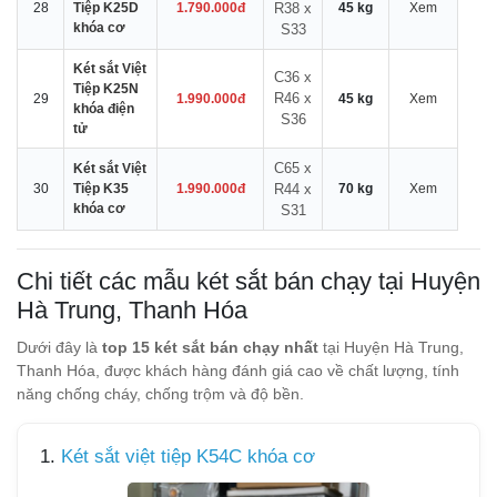
28
Tiệp K25D
1.790.000đ
R38 x
45 kg
Xem
khóa cơ
S33
Két sắt Việt
C36 x
Tiệp K25N
R46 x
29
1.990.000đ
45 kg
Xem
khóa điện
S36
tử
C65 x
Két sắt Việt
30
Tiệp K35
1.990.000đ
R44 x
70 kg
Xem
khóa cơ
S31
Chi tiết các mẫu két sắt bán chạy tại Huyện
Hà Trung, Thanh Hóa
Dưới đây là
top 15 két sắt bán chạy nhất
tại Huyện Hà Trung,
Thanh Hóa, được khách hàng đánh giá cao về chất lượng, tính
năng chống cháy, chống trộm và độ bền.
1.
Két sắt việt tiệp K54C khóa cơ