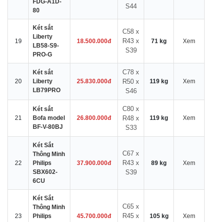
FDG-A1D-
S44
80
Két sắt
C58 x
Liberty
R43 x
19
18.500.000đ
71 kg
Xem
LB58-S9-
S39
PRO-G
C78 x
Két sắt
20
Liberty
25.830.000đ
R50 x
119 kg
Xem
LB79PRO
S46
C80 x
Két sắt
21
Bofa model
26.800.000đ
R48 x
119 kg
Xem
BF-V-80BJ
S33
Két Sắt
C67 x
Thông Minh
R43 x
22
Philips
37.900.000đ
89 kg
Xem
SBX602-
S39
6CU
Két Sắt
C65 x
Thông Minh
R45 x
23
Philips
45.700.000đ
105 kg
Xem