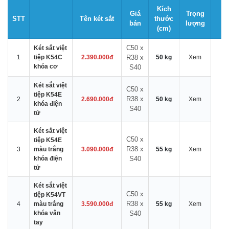
Kích
Giá
Trọng
STT
Tên két sắt
thước
bán
lượng
(cm)
C50 x
Két sắt việt
1
tiệp K54C
2.390.000đ
R38 x
50 kg
Xem
khóa cơ
S40
Két sắt việt
C50 x
tiệp K54E
R38 x
2
2.690.000đ
50 kg
Xem
khóa điện
S40
tử
Két sắt việt
C50 x
tiệp K54E
R38 x
3
màu trắng
3.090.000đ
55 kg
Xem
khóa điện
S40
tử
Két sắt việt
C50 x
tiệp K54VT
R38 x
4
màu trắng
3.590.000đ
55 kg
Xem
khóa vân
S40
tay