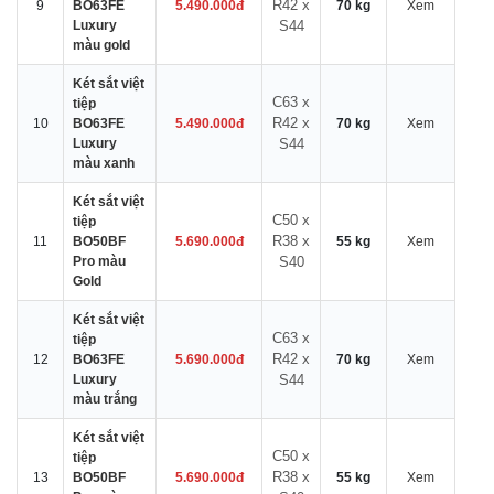
R42 x
9
BO63FE
5.490.000đ
70 kg
Xem
Luxury
S44
màu gold
Két sắt việt
C63 x
tiệp
R42 x
10
BO63FE
5.490.000đ
70 kg
Xem
Luxury
S44
màu xanh
Két sắt việt
C50 x
tiệp
R38 x
11
BO50BF
5.690.000đ
55 kg
Xem
Pro màu
S40
Gold
Két sắt việt
C63 x
tiệp
R42 x
12
BO63FE
5.690.000đ
70 kg
Xem
Luxury
S44
màu trắng
Két sắt việt
C50 x
tiệp
R38 x
13
BO50BF
5.690.000đ
55 kg
Xem