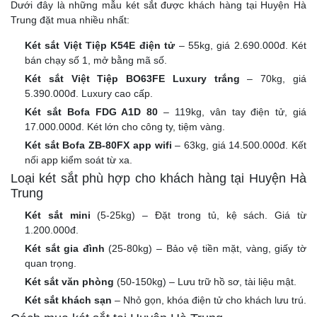
Dưới đây là những mẫu két sắt được khách hàng tại Huyện Hà
Trung đặt mua nhiều nhất:
Két sắt Việt Tiệp K54E điện tử
– 55kg, giá 2.690.000đ. Két
bán chạy số 1, mở bằng mã số.
Két sắt Việt Tiệp BO63FE Luxury trắng
– 70kg, giá
5.390.000đ. Luxury cao cấp.
Két sắt Bofa FDG A1D 80
– 119kg, vân tay điện tử, giá
17.000.000đ. Két lớn cho công ty, tiệm vàng.
Két sắt Bofa ZB-80FX app wifi
– 63kg, giá 14.500.000đ. Kết
nối app kiểm soát từ xa.
Loại két sắt phù hợp cho khách hàng tại Huyện Hà
Trung
Két sắt mini
(5-25kg) – Đặt trong tủ, kệ sách. Giá từ
1.200.000đ.
Két sắt gia đình
(25-80kg) – Bảo vệ tiền mặt, vàng, giấy tờ
quan trọng.
Két sắt văn phòng
(50-150kg) – Lưu trữ hồ sơ, tài liệu mật.
Két sắt khách sạn
– Nhỏ gọn, khóa điện tử cho khách lưu trú.