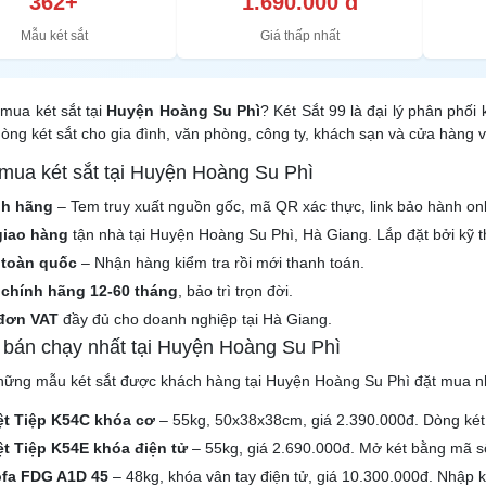
362+
1.690.000 đ
Mẫu két sắt
Giá thấp nhất
mua két sắt tại
Huyện Hoàng Su Phì
? Két Sắt 99 là đại lý phân phối
òng két sắt cho gia đình, văn phòng, công ty, khách sạn và cửa hàng 
 mua két sắt tại Huyện Hoàng Su Phì
nh hãng
– Tem truy xuất nguồn gốc, mã QR xác thực, link bảo hành onl
giao hàng
tận nhà tại Huyện Hoàng Su Phì, Hà Giang. Lắp đặt bởi kỹ t
 toàn quốc
– Nhận hàng kiểm tra rồi mới thanh toán.
chính hãng 12-60 tháng
, bảo trì trọn đời.
đơn VAT
đầy đủ cho doanh nghiệp tại Hà Giang.
t bán chạy nhất tại Huyện Hoàng Su Phì
hững mẫu két sắt được khách hàng tại Huyện Hoàng Su Phì đặt mua nh
iệt Tiệp K54C khóa cơ
– 55kg, 50x38x38cm, giá 2.390.000đ. Dòng két 
ệt Tiệp K54E khóa điện tử
– 55kg, giá 2.690.000đ. Mở két bằng mã số 
ofa FDG A1D 45
– 48kg, khóa vân tay điện tử, giá 10.300.000đ. Nhập