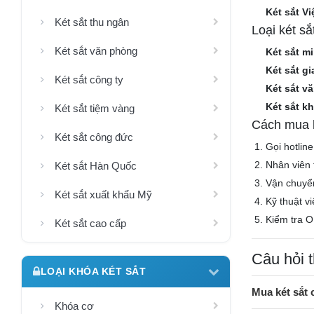
Két sắt V
Két sắt thu ngân
Loại két s
Két sắt văn phòng
Két sắt mi
Két sắt gi
Két sắt công ty
Két sắt v
Két sắt k
Két sắt tiệm vàng
Cách mua k
Két sắt công đức
Gọi hotlin
Nhân viên 
Két sắt Hàn Quốc
Vận chuyể
Két sắt xuất khẩu Mỹ
Kỹ thuật v
Kiểm tra O
Két sắt cao cấp
Câu hỏi 
LOẠI KHÓA KÉT SẮT
Mua két sắt
Khóa cơ