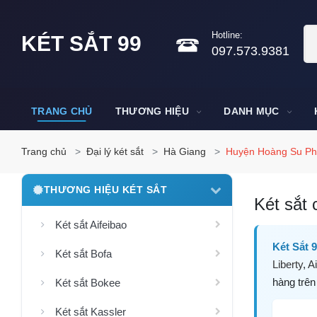
Hotline:
KÉT SẮT 99
097.573.9381
TRANG CHỦ
THƯƠNG HIỆU
DANH MỤC
Trang chủ
Đại lý két sắt
Hà Giang
Huyện Hoàng Su Ph
THƯƠNG HIỆU KÉT SẮT
Két sắt 
Két sắt Aifeibao
Két Sắt 
Két sắt Bofa
Liberty
,
Ai
hàng trên
Két sắt Bokee
Két sắt Kassler