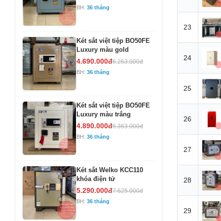
BH:
36 tháng
23
Két sắt việt tiệp BO50FE
Luxury màu gold
24
4.690.000đ
6.263.000đ
BH:
36 tháng
25
Két sắt việt tiệp BO50FE
Luxury màu trắng
26
4.890.000đ
6.363.000đ
BH:
36 tháng
27
Két sắt Welko KCC110
khóa điện tử
28
5.290.000đ
7.625.000đ
BH:
36 tháng
29