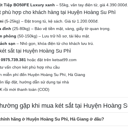
iệt Tiệp BO50FE Luxury xanh
– 55kg, vân tay điện tử, giá 4.390.000đ
ắt phù hợp cho khách hàng tại Huyện Hoàng Su Phì
ni
(5-25kg) – Đặt trong tủ, kệ sách. Giá từ 1.200.000đ.
a đình
(25-80kg) – Bảo vệ tiền mặt, vàng, giấy tờ quan trọng.
ăn phòng
(50-150kg) – Lưu trữ hồ sơ, tài liệu mật.
hách sạn
– Nhỏ gọn, khóa điện tử cho khách lưu trú.
ét sắt tại Huyện Hoàng Su Phì
e
0975.739.381
hoặc đặt trên ketsat99.com
tư vấn chọn két phù hợp nhu cầu
n miễn phí đến Huyện Hoàng Su Phì, Hà Giang
iên lắp đặt, hướng dẫn sử dụng tại nhà
K rồi mới thanh toán (COD)
thường gặp khi mua két sắt tại Huyện Hoàng S
 chính hãng ở Huyện Hoàng Su Phì, Hà Giang ở đâu?