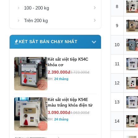
8
100 - 200 kg
Trên 200 kg
9
KÉT SẮT BÁN CHẠY NHẤT
10
Két sắt việt tiệp K54C
11
khóa cơ
2.390.000đ
3.723.000đ
BH:
24 tháng
12
Két sắt việt tiệp K54E
13
màu trắng khóa điện tử
3.090.000đ
4.063.000đ
BH:
24 tháng
14