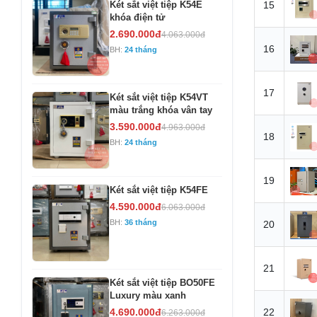
Két sắt việt tiệp K54E
15
khóa điện tử
2.690.000đ
4.063.000đ
16
BH:
24 tháng
17
Két sắt việt tiệp K54VT
màu trắng khóa vân tay
3.590.000đ
4.963.000đ
18
BH:
24 tháng
19
Két sắt việt tiệp K54FE
4.590.000đ
6.063.000đ
BH:
36 tháng
20
21
Két sắt việt tiệp BO50FE
Luxury màu xanh
4.690.000đ
22
6.263.000đ