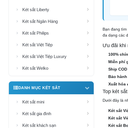
Két sắt Liberty
Két sắt Ngân Hàng
Bạn đang tìm 
Két sắt Philips
đa dạng các d
Két sắt Việt Tiệp
Ưu đãi khi
100% chí
Két sắt Việt Tiệp Luxury
Miễn phí 
Két sắt Welko
Ship COD
Bảo hành 
Xuất hóa 
DANH MỤC KÉT SẮT
Top két sắ
Dưới đây là n
Két sắt mini
Két sắt V
Két sắt gia đình
Két sắt Vi
Két sắt khách sạn
Két sắt B