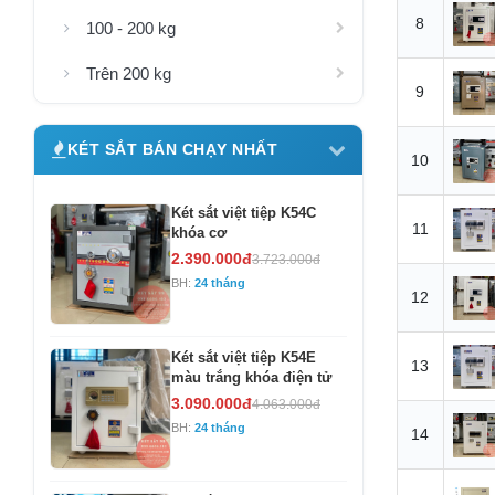
8
100 - 200 kg
Trên 200 kg
9
KÉT SẮT BÁN CHẠY NHẤT
10
Két sắt việt tiệp K54C
11
khóa cơ
2.390.000đ
3.723.000đ
BH:
24 tháng
12
Két sắt việt tiệp K54E
13
màu trắng khóa điện tử
3.090.000đ
4.063.000đ
BH:
24 tháng
14