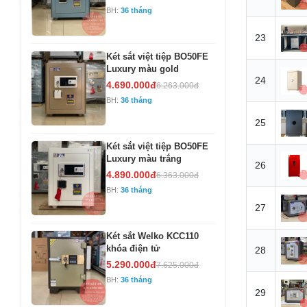
BH:
36 tháng
23
Két sắt việt tiệp BO50FE
Luxury màu gold
24
4.690.000đ
6.263.000đ
BH:
36 tháng
25
Két sắt việt tiệp BO50FE
Luxury màu trắng
26
4.890.000đ
6.363.000đ
BH:
36 tháng
27
Két sắt Welko KCC110
khóa điện tử
28
5.290.000đ
7.625.000đ
BH:
36 tháng
29