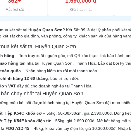
362+
1.690.000 đ
Mẫu két sắt
Giá thấp nhất
mua két sắt tại
Huyện Quan Sơn
? Két Sắt 99 là đại lý phân phối két
 két sắt cho gia đình, văn phòng, công ty, khách sạn và cửa hàng và
 mua két sắt tại Huyện Quan Sơn
nh hãng
– Tem truy xuất nguồn gốc, mã QR xác thực, link bảo hành onl
giao hàng
tận nhà tại Huyện Quan Sơn, Thanh Hóa. Lắp đặt bởi kỹ thu
 toàn quốc
– Nhận hàng kiểm tra rồi mới thanh toán.
chính hãng 12-60 tháng
, bảo trì trọn đời.
đơn VAT
đầy đủ cho doanh nghiệp tại Thanh Hóa.
t bán chạy nhất tại Huyện Quan Sơn
hững mẫu két sắt được khách hàng tại Huyện Quan Sơn đặt mua nhiều
iệt Tiệp K54C khóa cơ
– 55kg, 50x38x38cm, giá 2.390.000đ. Dòng két 
ệt Tiệp K54E khóa điện tử
– 55kg, giá 2.690.000đ. Mở két bằng mã số 
ofa FDG A1D 45
– 48kg, khóa vân tay điện tử, giá 10.300.000đ. Nhập