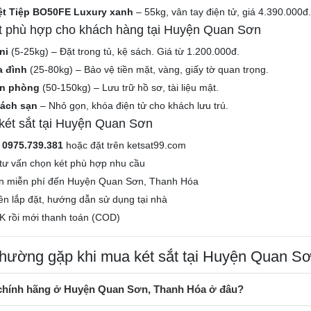
iệt Tiệp BO50FE Luxury xanh
– 55kg, vân tay điện tử, giá 4.390.000đ
ắt phù hợp cho khách hàng tại Huyện Quan Sơn
ni
(5-25kg) – Đặt trong tủ, kệ sách. Giá từ 1.200.000đ.
a đình
(25-80kg) – Bảo vệ tiền mặt, vàng, giấy tờ quan trọng.
ăn phòng
(50-150kg) – Lưu trữ hồ sơ, tài liệu mật.
hách sạn
– Nhỏ gọn, khóa điện tử cho khách lưu trú.
ét sắt tại Huyện Quan Sơn
e
0975.739.381
hoặc đặt trên ketsat99.com
tư vấn chọn két phù hợp nhu cầu
n miễn phí đến Huyện Quan Sơn, Thanh Hóa
iên lắp đặt, hướng dẫn sử dụng tại nhà
K rồi mới thanh toán (COD)
thường gặp khi mua két sắt tại Huyện Quan S
 chính hãng ở Huyện Quan Sơn, Thanh Hóa ở đâu?