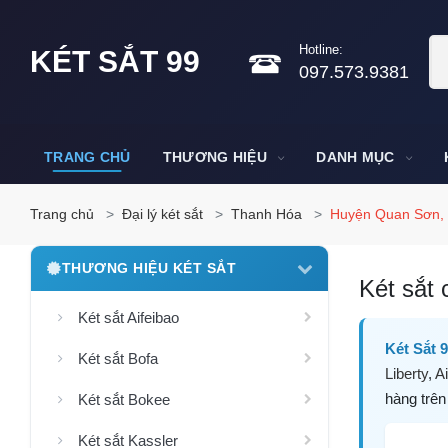
Hotline:
KÉT SẮT 99
097.573.9381
TRANG CHỦ
THƯƠNG HIỆU
DANH MỤC
Trang chủ
Đại lý két sắt
Thanh Hóa
Huyện Quan Sơn,
THƯƠNG HIỆU KÉT SẮT
Két sắt 
Két sắt Aifeibao
Két Sắt 
Két sắt Bofa
Liberty
,
Ai
hàng trên
Két sắt Bokee
Két sắt Kassler