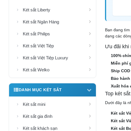
Két sắt Liberty
Két sắt Ngân Hàng
Bạn đang tìm 
Két sắt Philips
dạng các dòng
Két sắt Việt Tiệp
Ưu đãi khi
100% chí
Két sắt Việt Tiệp Luxury
Miễn phí 
Két sắt Welko
Ship COD
Bảo hành 
Xuất hóa 
DANH MỤC KÉT SẮT
Top két sắ
Dưới đây là n
Két sắt mini
Két sắt V
Két sắt gia đình
Két sắt Vi
Két sắt khách sạn
Két sắt B