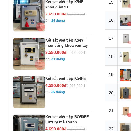
Két sắt việt tiệp K54E
15
khóa điện tử
2.690.000đ
4.063.000đ
16
BH:
24 tháng
17
Két sắt việt tiệp K54VT
màu trắng khóa vân tay
3.590.000đ
4.963.000đ
18
BH:
24 tháng
19
Két sắt việt tiệp K54FE
4.590.000đ
6.063.000đ
BH:
36 tháng
20
21
Két sắt việt tiệp BO50FE
Luxury màu xanh
4.690.000đ
22
6.263.000đ