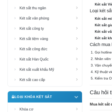
Két sắt V
Két sắt thu ngân
Loại két s
Két sắt văn phòng
Két sắt mi
Két sắt gi
Két sắt công ty
Két sắt v
Két sắt k
Két sắt tiệm vàng
Cách mua k
Két sắt công đức
Gọi hotlin
Nhân viên 
Két sắt Hàn Quốc
Vận chuyể
Két sắt xuất khẩu Mỹ
Kỹ thuật v
Kiểm tra O
Két sắt cao cấp
Câu hỏi 
LOẠI KHÓA KÉT SẮT
Mua két sắt
Khóa cơ