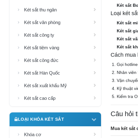
Két sắt B
Két sắt thu ngân
Loại két s
Két sắt văn phòng
Két sắt mi
Két sắt gi
Két sắt công ty
Két sắt v
Két sắt k
Két sắt tiệm vàng
Cách mua k
Két sắt công đức
Gọi hotlin
Nhân viên 
Két sắt Hàn Quốc
Vận chuyể
Két sắt xuất khẩu Mỹ
Kỹ thuật v
Kiểm tra O
Két sắt cao cấp
Câu hỏi 
LOẠI KHÓA KÉT SẮT
Mua két sắt
Khóa cơ