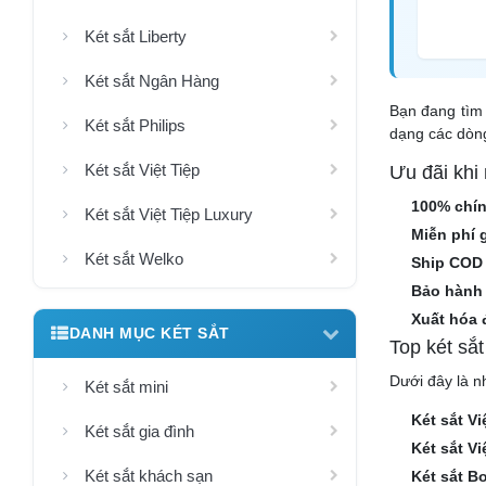
Két sắt Liberty
Két sắt Ngân Hàng
Bạn đang tìm 
Két sắt Philips
dạng các dòng
Két sắt Việt Tiệp
Ưu đãi khi
100% chí
Két sắt Việt Tiệp Luxury
Miễn phí 
Két sắt Welko
Ship COD
Bảo hành 
Xuất hóa 
DANH MỤC KÉT SẮT
Top két sắ
Dưới đây là n
Két sắt mini
Két sắt Vi
Két sắt gia đình
Két sắt V
Két sắt khách sạn
Két sắt B