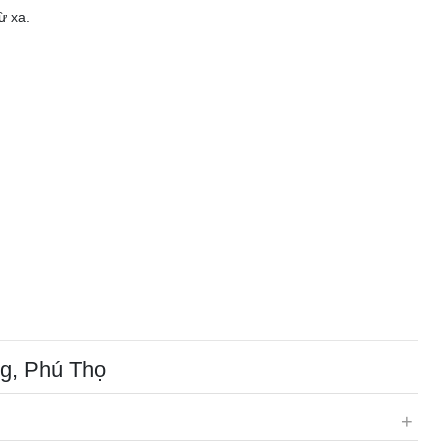
ừ xa.
ng, Phú Thọ