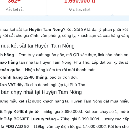
362+
1.690.000 đ
Mẫu két sắt
Giá thấp nhất
mua két sắt tại
Huyện Tam Nông
? Két Sắt 99 là đại lý phân phối ké
 két sắt cho gia đình, văn phòng, công ty, khách sạn và cửa hàng và
 mua két sắt tại Huyện Tam Nông
nh hãng
– Tem truy xuất nguồn gốc, mã QR xác thực, link bảo hành onl
giao hàng
tận nhà tại Huyện Tam Nông, Phú Thọ. Lắp đặt bởi kỹ thuật
 toàn quốc
– Nhận hàng kiểm tra rồi mới thanh toán.
chính hãng 12-60 tháng
, bảo trì trọn đời.
đơn VAT
đầy đủ cho doanh nghiệp tại Phú Thọ.
t bán chạy nhất tại Huyện Tam Nông
hững mẫu két sắt được khách hàng tại Huyện Tam Nông đặt mua nhiều
ệt Tiệp K54E điện tử
– 55kg, giá 2.690.000đ. Két bán chạy số 1, mở 
iệt Tiệp BO63FE Luxury trắng
– 70kg, giá 5.390.000đ. Luxury cao cấp
ofa FDG A1D 80
– 119kg, vân tay điện tử, giá 17.000.000đ. Két lớn cho