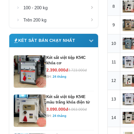
8
100 - 200 kg
Trên 200 kg
9
KÉT SẮT BÁN CHẠY NHẤT
10
Két sắt việt tiệp K54C
11
khóa cơ
2.390.000đ
3.723.000đ
BH:
24 tháng
12
Két sắt việt tiệp K54E
13
màu trắng khóa điện tử
3.090.000đ
4.063.000đ
BH:
24 tháng
14