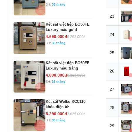
BH:
36 tháng
23
Két sắt việt tiệp BO50FE
Luxury màu gold
24
4.690.000đ
6.263.000đ
BH:
36 tháng
25
Két sắt việt tiệp BO50FE
Luxury màu trắng
26
4.890.000đ
6.363.000đ
BH:
36 tháng
27
Két sắt Welko KCC110
khóa điện tử
28
5.290.000đ
7.625.000đ
BH:
36 tháng
29