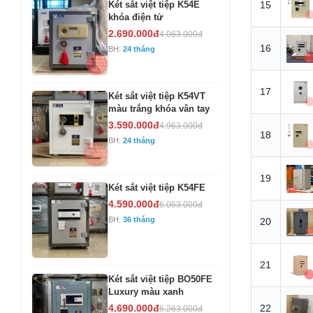
Két sắt việt tiệp K54E
15
khóa điện tử
2.690.000đ
4.063.000đ
16
BH:
24 tháng
17
Két sắt việt tiệp K54VT
màu trắng khóa vân tay
3.590.000đ
4.963.000đ
18
BH:
24 tháng
19
Két sắt việt tiệp K54FE
4.590.000đ
6.063.000đ
BH:
36 tháng
20
21
Két sắt việt tiệp BO50FE
Luxury màu xanh
4.690.000đ
22
6.263.000đ