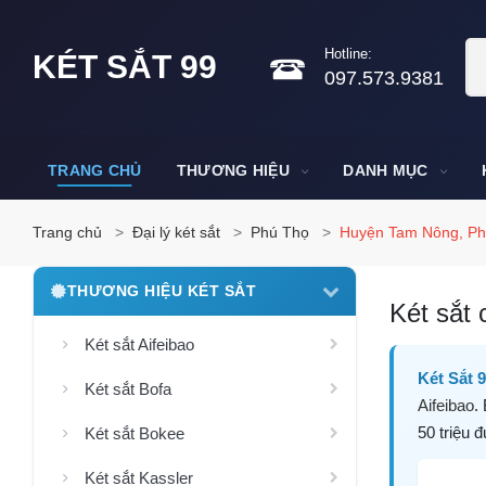
Hotline:
KÉT SẮT 99
097.573.9381
TRANG CHỦ
THƯƠNG HIỆU
DANH MỤC
Trang chủ
Đại lý két sắt
Phú Thọ
Huyện Tam Nông, Ph
THƯƠNG HIỆU KÉT SẮT
Két sắt 
Két sắt Aifeibao
Két Sắt 
Két sắt Bofa
Aifeibao
.
50 triệu 
Két sắt Bokee
Két sắt Kassler