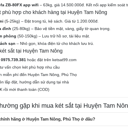
ofa ZB-80FX app wifi
– 63kg, giá 14.500.000đ. Kết nối app kiểm soát t
ắt phù hợp cho khách hàng tại Huyện Tam Nông
ni
(5-25kg) – Đặt trong tủ, kệ sách. Giá từ 1.200.000đ.
a đình
(25-80kg) – Bảo vệ tiền mặt, vàng, giấy tờ quan trọng.
ăn phòng
(50-150kg) – Lưu trữ hồ sơ, tài liệu mật.
hách sạn
– Nhỏ gọn, khóa điện tử cho khách lưu trú.
ét sắt tại Huyện Tam Nông
e
0975.739.381
hoặc đặt trên ketsat99.com
tư vấn chọn két phù hợp nhu cầu
n miễn phí đến Huyện Tam Nông, Phú Thọ
iên lắp đặt, hướng dẫn sử dụng tại nhà
K rồi mới thanh toán (COD)
thường gặp khi mua két sắt tại Huyện Tam Nô
 chính hãng ở Huyện Tam Nông, Phú Thọ ở đâu?