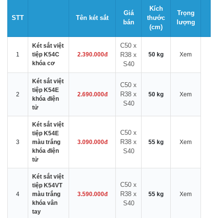
Kích
Giá
Trọng
STT
Tên két sắt
thước
bán
lượng
(cm)
C50 x
Két sắt việt
1
tiệp K54C
2.390.000đ
R38 x
50 kg
Xem
khóa cơ
S40
Két sắt việt
C50 x
tiệp K54E
R38 x
2
2.690.000đ
50 kg
Xem
khóa điện
S40
tử
Két sắt việt
C50 x
tiệp K54E
R38 x
3
màu trắng
3.090.000đ
55 kg
Xem
khóa điện
S40
tử
Két sắt việt
C50 x
tiệp K54VT
R38 x
4
màu trắng
3.590.000đ
55 kg
Xem
khóa vân
S40
tay