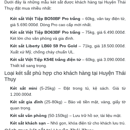
Dưới đây là những mẫu két sắt được khách hàng tại Huyện Thái
Thụy đặt mua nhiều nhất:
Két sắt Việt Tiệp BO50BF Pro trắng
– 60kg, vân tay điện tử,
giá 5.690.000đ. Dòng Pro cao cấp mới nhất.
Két sắt Việt Tiệp BO63BF Pro trắng
– 75kg, giá 6.490.000đ.
Két lớn cho văn phòng và gia đình.
Két sắt Liberty LB60 S9 Pro Gold
– 71kg, giá 18.500.000đ.
Xuất xứ Mỹ, chống cháy chuẩn UL.
Két sắt Việt Tiệp K54E trắng điện tử
– 60kg, giá 3.090.000đ.
Thiết kế sang trọng.
Loại két sắt phù hợp cho khách hàng tại Huyện Thái
Thụy
Két sắt mini
(5-25kg) – Đặt trong tủ, kệ sách. Giá từ
1.200.000đ.
Két sắt gia đình
(25-80kg) – Bảo vệ tiền mặt, vàng, giấy tờ
quan trọng.
Két sắt văn phòng
(50-150kg) – Lưu trữ hồ sơ, tài liệu mật.
Két sắt khách sạn
– Nhỏ gọn, khóa điện tử cho khách lưu trú.