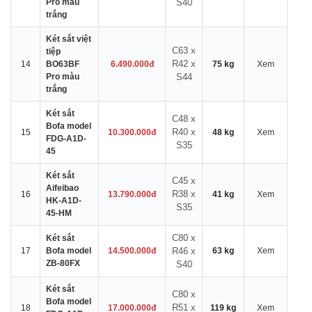
Pro màu
S40
trắng
Két sắt việt
C63 x
tiệp
R42 x
14
BO63BF
6.490.000đ
75 kg
Xem
Pro màu
S44
trắng
Két sắt
C48 x
Bofa model
R40 x
15
10.300.000đ
48 kg
Xem
FDG-A1D-
S35
45
Két sắt
C45 x
Aifeibao
R38 x
16
13.790.000đ
41 kg
Xem
HK-A1D-
S35
45-HM
C80 x
Két sắt
17
Bofa model
14.500.000đ
R46 x
63 kg
Xem
ZB-80FX
S40
Két sắt
C80 x
Bofa model
R51 x
18
17.000.000đ
119 kg
Xem