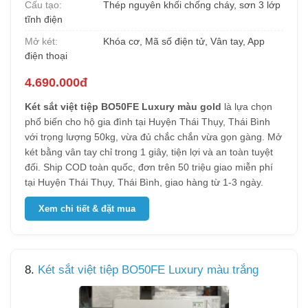
Cấu tạo:
Thép nguyên khối chống cháy, sơn 3 lớp
tĩnh điện
Mở két:
Khóa cơ, Mã số điện tử, Vân tay, App
điện thoại
4.690.000đ
Két sắt việt tiệp BO50FE Luxury màu gold
là lựa chọn
phổ biến cho hộ gia đình tại Huyện Thái Thụy, Thái Bình
với trọng lượng 50kg, vừa đủ chắc chắn vừa gọn gàng. Mở
két bằng vân tay chỉ trong 1 giây, tiện lợi và an toàn tuyệt
đối. Ship COD toàn quốc, đơn trên 50 triệu giao miễn phí
tại Huyện Thái Thụy, Thái Bình, giao hàng từ 1-3 ngày.
Xem chi tiết & đặt mua
8.
Két sắt việt tiệp BO50FE Luxury màu trắng