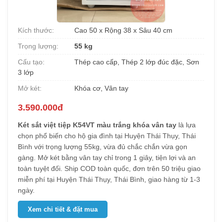
Kích thước:
Cao 50 x Rộng 38 x Sâu 40 cm
Trọng lượng:
55 kg
Cấu tạo:
Thép cao cấp, Thép 2 lớp đúc đặc, Sơn
3 lớp
Mở két:
Khóa cơ, Vân tay
3.590.000đ
Két sắt việt tiệp K54VT màu trắng khóa vân tay
là lựa
chọn phổ biến cho hộ gia đình tại Huyện Thái Thụy, Thái
Bình với trọng lượng 55kg, vừa đủ chắc chắn vừa gọn
gàng. Mở két bằng vân tay chỉ trong 1 giây, tiện lợi và an
toàn tuyệt đối. Ship COD toàn quốc, đơn trên 50 triệu giao
miễn phí tại Huyện Thái Thụy, Thái Bình, giao hàng từ 1-3
ngày.
Xem chi tiết & đặt mua