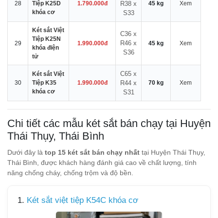
28
Tiệp K25D
1.790.000đ
R38 x
45 kg
Xem
khóa cơ
S33
Két sắt Việt
C36 x
Tiệp K25N
R46 x
29
1.990.000đ
45 kg
Xem
khóa điện
S36
tử
C65 x
Két sắt Việt
30
Tiệp K35
1.990.000đ
R44 x
70 kg
Xem
khóa cơ
S31
Chi tiết các mẫu két sắt bán chạy tại Huyện
Thái Thụy, Thái Bình
Dưới đây là
top 15 két sắt bán chạy nhất
tại Huyện Thái Thụy,
Thái Bình, được khách hàng đánh giá cao về chất lượng, tính
năng chống cháy, chống trộm và độ bền.
1.
Két sắt việt tiệp K54C khóa cơ