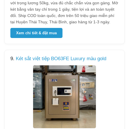
với trọng lượng 50kg, vừa đủ chắc chắn vừa gọn gàng. Mở
két bằng vân tay chỉ trong 1 giây, tiện lợi và an toàn tuyệt
đối. Ship COD toàn quốc, đơn trên 50 triệu giao miễn phí
tại Huyện Thái Thụy, Thái Bình, giao hàng từ 1-3 ngày.
Xem chi tiết & đặt mua
9.
Két sắt việt tiệp BO63FE Luxury màu gold