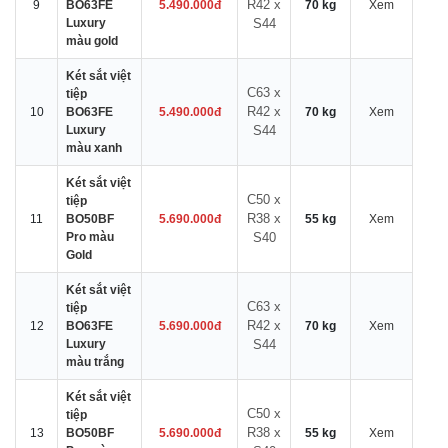
R42 x
9
BO63FE
5.490.000đ
70 kg
Xem
Luxury
S44
màu gold
Két sắt việt
C63 x
tiệp
R42 x
10
BO63FE
5.490.000đ
70 kg
Xem
Luxury
S44
màu xanh
Két sắt việt
C50 x
tiệp
R38 x
11
BO50BF
5.690.000đ
55 kg
Xem
Pro màu
S40
Gold
Két sắt việt
C63 x
tiệp
R42 x
12
BO63FE
5.690.000đ
70 kg
Xem
Luxury
S44
màu trắng
Két sắt việt
C50 x
tiệp
R38 x
13
BO50BF
5.690.000đ
55 kg
Xem