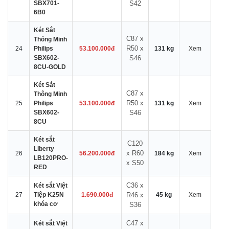
SBX701-
S42
6B0
Két Sắt
C87 x
Thông Minh
R50 x
24
Philips
53.100.000đ
131 kg
Xem
SBX602-
S46
8CU-GOLD
Két Sắt
C87 x
Thông Minh
R50 x
25
Philips
53.100.000đ
131 kg
Xem
SBX602-
S46
8CU
Két sắt
C120
Liberty
x R60
26
56.200.000đ
184 kg
Xem
LB120PRO-
x S50
RED
C36 x
Két sắt Việt
27
Tiệp K25N
1.690.000đ
R46 x
45 kg
Xem
khóa cơ
S36
C47 x
Két sắt Việt