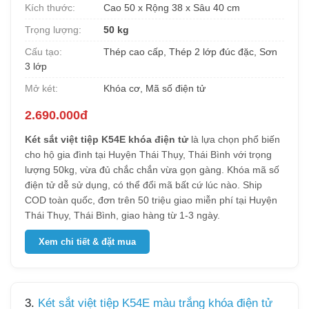
Kích thước:
Cao 50 x Rộng 38 x Sâu 40 cm
Trọng lượng:
50 kg
Cấu tạo:
Thép cao cấp, Thép 2 lớp đúc đặc, Sơn
3 lớp
Mở két:
Khóa cơ, Mã số điện tử
2.690.000đ
Két sắt việt tiệp K54E khóa điện tử
là lựa chọn phổ biến
cho hộ gia đình tại Huyện Thái Thụy, Thái Bình với trọng
lượng 50kg, vừa đủ chắc chắn vừa gọn gàng. Khóa mã số
điện tử dễ sử dụng, có thể đổi mã bất cứ lúc nào. Ship
COD toàn quốc, đơn trên 50 triệu giao miễn phí tại Huyện
Thái Thụy, Thái Bình, giao hàng từ 1-3 ngày.
Xem chi tiết & đặt mua
3.
Két sắt việt tiệp K54E màu trắng khóa điện tử