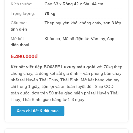
Kích thước:
Cao 63 x Rộng 42 x Sâu 44 cm
Trọng lượng:
70 kg
Cấu tạo:
Thép nguyên khối chống cháy, sơn 3 lớp
tĩnh điện
Mở két:
Khóa cơ, Mã số điện tử, Vân tay, App
điện thoại
5.490.000đ
Két sắt việt tiệp BO63FE Luxury màu gold
với 70kg thép
chống cháy, là dòng két sắt gia đình – văn phòng bán chạy
nhất tại Huyện Thái Thụy, Thái Bình. Mở két bằng vân tay
chỉ trong 1 giây, tiện lợi và an toàn tuyệt đối. Ship COD
toàn quốc, đơn trên 50 triệu giao miễn phí tại Huyện Thái
Thụy, Thái Bình, giao hàng từ 1-3 ngày.
Xem chi tiết & đặt mua