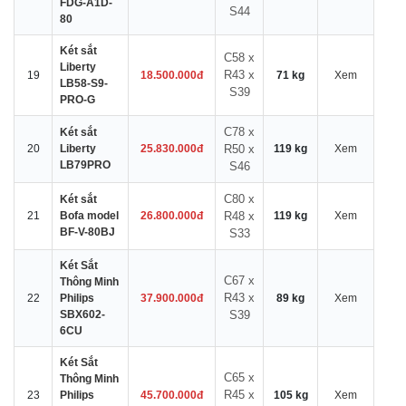
FDG-A1D-
S44
80
Két sắt
C58 x
Liberty
R43 x
19
18.500.000đ
71 kg
Xem
LB58-S9-
S39
PRO-G
C78 x
Két sắt
20
Liberty
25.830.000đ
R50 x
119 kg
Xem
LB79PRO
S46
C80 x
Két sắt
21
Bofa model
26.800.000đ
R48 x
119 kg
Xem
BF-V-80BJ
S33
Két Sắt
C67 x
Thông Minh
R43 x
22
Philips
37.900.000đ
89 kg
Xem
SBX602-
S39
6CU
Két Sắt
C65 x
Thông Minh
R45 x
23
Philips
45.700.000đ
105 kg
Xem