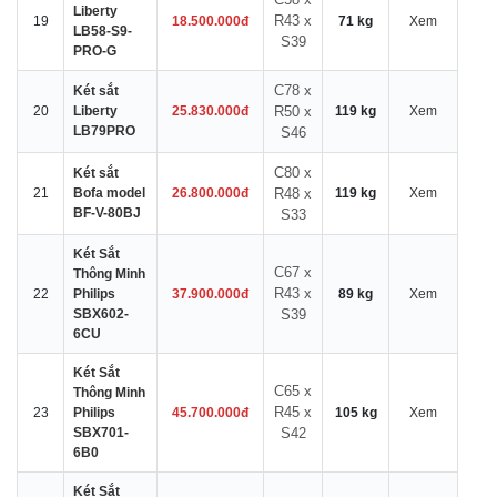
Liberty
R43 x
19
18.500.000đ
71 kg
Xem
LB58-S9-
S39
PRO-G
C78 x
Két sắt
20
Liberty
25.830.000đ
R50 x
119 kg
Xem
LB79PRO
S46
C80 x
Két sắt
21
Bofa model
26.800.000đ
R48 x
119 kg
Xem
BF-V-80BJ
S33
Két Sắt
C67 x
Thông Minh
R43 x
22
Philips
37.900.000đ
89 kg
Xem
SBX602-
S39
6CU
Két Sắt
C65 x
Thông Minh
R45 x
23
Philips
45.700.000đ
105 kg
Xem
SBX701-
S42
6B0
Két Sắt