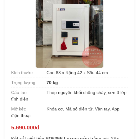
Kích thước:
Cao 63 x Rộng 42 x Sâu 44 cm
Trọng lượng:
70 kg
Cấu tạo:
Thép nguyên khối chống cháy, sơn 3 lớp
tĩnh điện
Mở két:
Khóa cơ, Mã số điện tử, Vân tay, App
điện thoại
5.690.000đ
Két sắt việt tiệp BO63FE Luxury màu trắng
với 70kg