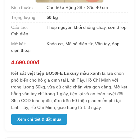
Kích thước:
Cao 50 x Rộng 38 x Sâu 40 cm
Trọng lượng:
50 kg
Cấu tạo:
Thép nguyên khối chống cháy, sơn 3 lớp
tĩnh điện
Mở két:
Khóa cơ, Mã số điện tử, Vân tay, App
điện thoại
4.690.000đ
Két sắt việt tiệp BO50FE Luxury màu xanh
là lựa chọn
phổ biến cho hộ gia đình tại Linh Tây, Hồ Chí Minh với
trọng lượng 50kg, vừa đủ chắc chắn vừa gọn gàng. Mở két
bằng vân tay chỉ trong 1 giây, tiện lợi và an toàn tuyệt đối.
Ship COD toàn quốc, đơn trên 50 triệu giao miễn phí tại
Linh Tây, Hồ Chí Minh, giao hàng từ 1-3 ngày.
Xem chi tiết & đặt mua