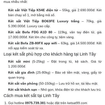
mua nhiều nhất:
Két sắt Việt Tiệp K54E điện tử
– 55kg, giá 2.690.000đ. Két
bán chạy số 1, mở bằng mã số.
Két sắt Việt Tiệp BO63FE Luxury trắng
– 70kg, giá
5.390.000đ. Luxury cao cấp.
Két sắt Bofa FDG A1D 80
– 119kg, vân tay điện tử, giá
17.000.000đ. Két lớn cho công ty, tiệm vàng.
Két sắt Bofa ZB-80FX app wifi
– 63kg, giá 14.500.000đ. Kết
nối app kiểm soát từ xa.
Loại két sắt phù hợp cho khách hàng tại Linh Tây
Két sắt mini
(5-25kg) – Đặt trong tủ, kệ sách. Giá từ
1.200.000đ.
Két sắt gia đình
(25-80kg) – Bảo vệ tiền mặt, vàng, giấy tờ
quan trọng.
Két sắt văn phòng
(50-150kg) – Lưu trữ hồ sơ, tài liệu mật.
Két sắt khách sạn
– Nhỏ gọn, khóa điện tử cho khách lưu trú.
Cách mua két sắt tại Linh Tây
Gọi hotline
0975.739.381
hoặc đặt trên ketsat99.com