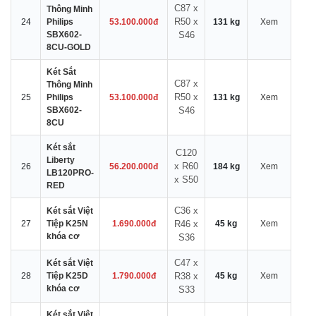
C87 x
Thông Minh
R50 x
24
Philips
53.100.000đ
131 kg
Xem
SBX602-
S46
8CU-GOLD
Két Sắt
C87 x
Thông Minh
R50 x
25
Philips
53.100.000đ
131 kg
Xem
SBX602-
S46
8CU
Két sắt
C120
Liberty
x R60
26
56.200.000đ
184 kg
Xem
LB120PRO-
x S50
RED
C36 x
Két sắt Việt
27
Tiệp K25N
1.690.000đ
R46 x
45 kg
Xem
khóa cơ
S36
C47 x
Két sắt Việt
28
Tiệp K25D
1.790.000đ
R38 x
45 kg
Xem
khóa cơ
S33
Két sắt Việt