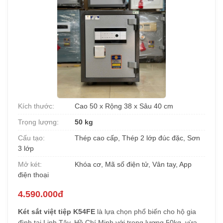
Kích thước:
Cao 50 x Rộng 38 x Sâu 40 cm
Trọng lượng:
50 kg
Cấu tạo:
Thép cao cấp, Thép 2 lớp đúc đặc, Sơn
3 lớp
Mở két:
Khóa cơ, Mã số điện tử, Vân tay, App
điện thoại
4.590.000đ
Két sắt việt tiệp K54FE
là lựa chọn phổ biến cho hộ gia
đình tại Linh Tây, Hồ Chí Minh với trọng lượng 50kg, vừa