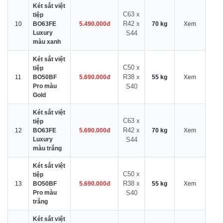
Két sắt việt
C63 x
tiệp
R42 x
10
BO63FE
5.490.000đ
70 kg
Xem
Luxury
S44
màu xanh
Két sắt việt
C50 x
tiệp
R38 x
11
BO50BF
5.690.000đ
55 kg
Xem
Pro màu
S40
Gold
Két sắt việt
C63 x
tiệp
R42 x
12
BO63FE
5.690.000đ
70 kg
Xem
Luxury
S44
màu trắng
Két sắt việt
C50 x
tiệp
R38 x
13
BO50BF
5.690.000đ
55 kg
Xem
Pro màu
S40
trắng
Két sắt việt