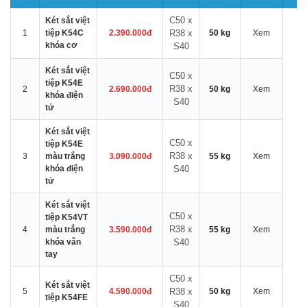
C50 x
Két sắt việt
1
tiệp K54C
2.390.000đ
R38 x
50 kg
Xem
khóa cơ
S40
Két sắt việt
C50 x
tiệp K54E
R38 x
2
2.690.000đ
50 kg
Xem
khóa điện
S40
tử
Két sắt việt
C50 x
tiệp K54E
R38 x
3
màu trắng
3.090.000đ
55 kg
Xem
khóa điện
S40
tử
Két sắt việt
C50 x
tiệp K54VT
R38 x
4
màu trắng
3.590.000đ
55 kg
Xem
khóa vân
S40
tay
C50 x
Két sắt việt
5
4.590.000đ
R38 x
50 kg
Xem
tiệp K54FE
S40