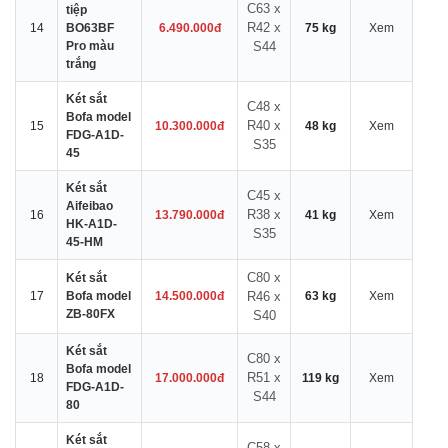
C63 x
tiệp
R42 x
14
BO63BF
6.490.000đ
75 kg
Xem
Pro màu
S44
trắng
Két sắt
C48 x
Bofa model
R40 x
15
10.300.000đ
48 kg
Xem
FDG-A1D-
S35
45
Két sắt
C45 x
Aifeibao
R38 x
16
13.790.000đ
41 kg
Xem
HK-A1D-
S35
45-HM
C80 x
Két sắt
17
Bofa model
14.500.000đ
R46 x
63 kg
Xem
ZB-80FX
S40
Két sắt
C80 x
Bofa model
R51 x
18
17.000.000đ
119 kg
Xem
FDG-A1D-
S44
80
Két sắt
C58 x