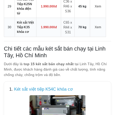
C36 x
Tiệp K25N
R46 x
29
1.990.000đ
45 kg
Xem
khóa điện
S36
tử
C65 x
Két sắt Việt
30
Tiệp K35
1.990.000đ
R44 x
70 kg
Xem
khóa cơ
S31
Chi tiết các mẫu két sắt bán chạy tại Linh
Tây, Hồ Chí Minh
Dưới đây là
top 15 két sắt bán chạy nhất
tại Linh Tây, Hồ Chí
Minh, được khách hàng đánh giá cao về chất lượng, tính năng
chống cháy, chống trộm và độ bền.
1.
Két sắt việt tiệp K54C khóa cơ