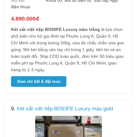
Mở két:
Khóa cơ, Mã số điện tử, Vân tay, App
điện thoại
4.890.000đ
Két sắt việt tiệp BO50FE Luxury màu trắng
là lựa chọn
phổ biến cho hộ gia đình tại Phước Long A, Quận 9, Hồ
Chí Minh với trọng lượng 50kg, vừa đủ chắc chắn vừa gọn
gàng. Mở két bằng vân tay chỉ trong 1 giây, tiện lợi và an
toàn tuyệt đối. Ship COD toàn quốc, đơn trên 50 triệu giao
miễn phí tại Phước Long A, Quận 9, Hồ Chí Minh, giao
hàng từ 1-3 ngày.
Xem chi tiết & đặt mua
9.
Két sắt việt tiệp BO63FE Luxury màu gold