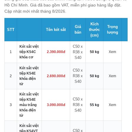
Hồ Chí Minh. Giá đã bao gồm VAT, miễn phí giao hàng lắp đặt.
Cập nhật mới nhất tháng 8/2026.
Kích
Giá
Trọng
STT
Tên két sắt
thước
bán
lượng
(cm)
C50 x
Két sắt việt
1
tiệp K54C
2.390.000đ
R38 x
50 kg
Xem
khóa cơ
S40
Két sắt việt
C50 x
tiệp K54E
R38 x
2
2.690.000đ
50 kg
Xem
khóa điện
S40
tử
Két sắt việt
C50 x
tiệp K54E
R38 x
3
màu trắng
3.090.000đ
55 kg
Xem
khóa điện
S40
tử
Két sắt việt
C50 x
tiệp K54VT