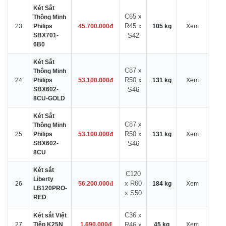
Két Sắt
C65 x
Thông Minh
R45 x
23
Philips
45.700.000đ
105 kg
Xem
SBX701-
S42
6B0
Két Sắt
C87 x
Thông Minh
R50 x
24
Philips
53.100.000đ
131 kg
Xem
SBX602-
S46
8CU-GOLD
Két Sắt
C87 x
Thông Minh
R50 x
25
Philips
53.100.000đ
131 kg
Xem
SBX602-
S46
8CU
Két sắt
C120
Liberty
x R60
26
56.200.000đ
184 kg
Xem
LB120PRO-
x S50
RED
C36 x
Két sắt Việt
27
Tiệp K25N
1.690.000đ
R46 x
45 kg
Xem