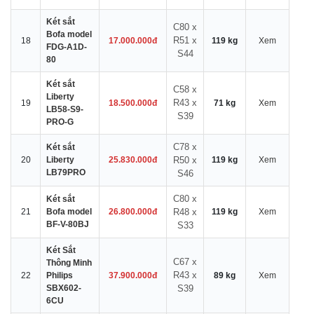
Két sắt
C80 x
Bofa model
R51 x
18
17.000.000đ
119 kg
Xem
FDG-A1D-
S44
80
Két sắt
C58 x
Liberty
R43 x
19
18.500.000đ
71 kg
Xem
LB58-S9-
S39
PRO-G
C78 x
Két sắt
20
Liberty
25.830.000đ
R50 x
119 kg
Xem
LB79PRO
S46
C80 x
Két sắt
21
Bofa model
26.800.000đ
R48 x
119 kg
Xem
BF-V-80BJ
S33
Két Sắt
C67 x
Thông Minh
R43 x
22
Philips
37.900.000đ
89 kg
Xem
SBX602-
S39
6CU