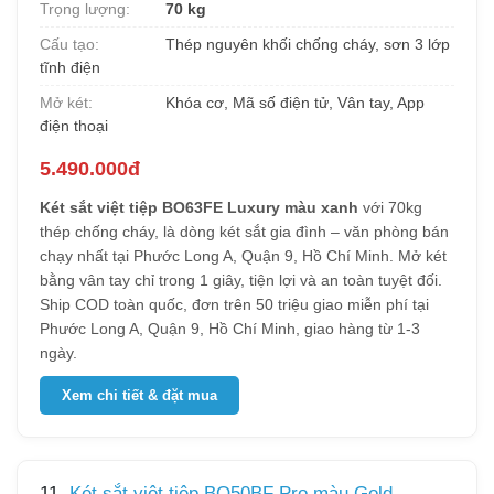
Trọng lượng:
70 kg
Cấu tạo:
Thép nguyên khối chống cháy, sơn 3 lớp
tĩnh điện
Mở két:
Khóa cơ, Mã số điện tử, Vân tay, App
điện thoại
5.490.000đ
Két sắt việt tiệp BO63FE Luxury màu xanh
với 70kg
thép chống cháy, là dòng két sắt gia đình – văn phòng bán
chạy nhất tại Phước Long A, Quận 9, Hồ Chí Minh. Mở két
bằng vân tay chỉ trong 1 giây, tiện lợi và an toàn tuyệt đối.
Ship COD toàn quốc, đơn trên 50 triệu giao miễn phí tại
Phước Long A, Quận 9, Hồ Chí Minh, giao hàng từ 1-3
ngày.
Xem chi tiết & đặt mua
11.
Két sắt việt tiệp BO50BF Pro màu Gold