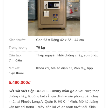
Kích thước:
Cao 63 x Rộng 42 x Sâu 44 cm
Trọng lượng:
70 kg
Cấu tạo:
Thép nguyên khối chống cháy, sơn 3 lớp
tĩnh điện
Mở két:
Khóa cơ, Mã số điện tử, Vân tay, App
điện thoại
5.490.000đ
Két sắt việt tiệp BO63FE Luxury màu gold
với 70kg thép
chống cháy, là dòng két sắt gia đình – văn phòng bán chạy
nhất tại Phước Long A, Quận 9, Hồ Chí Minh. Mở két bằng
vân tay chỉ trong 1 giây, tiện lợi và an toàn tuyệt đối. Ship