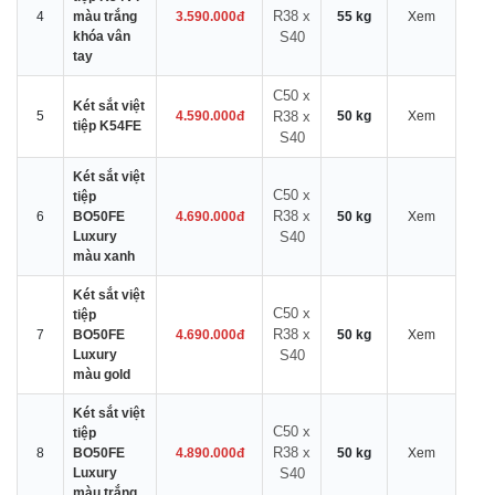
R38 x
4
màu trắng
3.590.000đ
55 kg
Xem
khóa vân
S40
tay
C50 x
Két sắt việt
5
4.590.000đ
R38 x
50 kg
Xem
tiệp K54FE
S40
Két sắt việt
C50 x
tiệp
R38 x
6
BO50FE
4.690.000đ
50 kg
Xem
Luxury
S40
màu xanh
Két sắt việt
C50 x
tiệp
R38 x
7
BO50FE
4.690.000đ
50 kg
Xem
Luxury
S40
màu gold
Két sắt việt
C50 x
tiệp
R38 x
8
BO50FE
4.890.000đ
50 kg
Xem
Luxury
S40
màu trắng