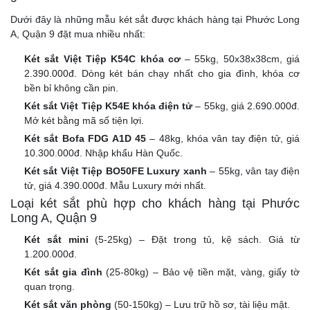
Dưới đây là những mẫu két sắt được khách hàng tại Phước Long
A, Quận 9 đặt mua nhiều nhất:
Két sắt Việt Tiệp K54C khóa cơ
– 55kg, 50x38x38cm, giá
2.390.000đ. Dòng két bán chạy nhất cho gia đình, khóa cơ
bền bỉ không cần pin.
Két sắt Việt Tiệp K54E khóa điện tử
– 55kg, giá 2.690.000đ.
Mở két bằng mã số tiện lợi.
Két sắt Bofa FDG A1D 45
– 48kg, khóa vân tay điện tử, giá
10.300.000đ. Nhập khẩu Hàn Quốc.
Két sắt Việt Tiệp BO50FE Luxury xanh
– 55kg, vân tay điện
tử, giá 4.390.000đ. Mẫu Luxury mới nhất.
Loại két sắt phù hợp cho khách hàng tại Phước
Long A, Quận 9
Két sắt mini
(5-25kg) – Đặt trong tủ, kệ sách. Giá từ
1.200.000đ.
Két sắt gia đình
(25-80kg) – Bảo vệ tiền mặt, vàng, giấy tờ
quan trọng.
Két sắt văn phòng
(50-150kg) – Lưu trữ hồ sơ, tài liệu mật.