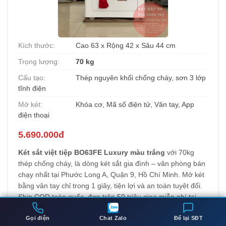
Kích thước:
Cao 63 x Rộng 42 x Sâu 44 cm
Trọng lượng:
70 kg
Cấu tạo:
Thép nguyên khối chống cháy, sơn 3 lớp
tĩnh điện
Mở két:
Khóa cơ, Mã số điện tử, Vân tay, App
điện thoại
5.690.000đ
Két sắt việt tiệp BO63FE Luxury màu trắng
với 70kg
thép chống cháy, là dòng két sắt gia đình – văn phòng bán
chạy nhất tại Phước Long A, Quận 9, Hồ Chí Minh. Mở két
bằng vân tay chỉ trong 1 giây, tiện lợi và an toàn tuyệt đối.
Ship COD toàn quốc, đơn trên 50 triệu giao miễn phí tại
Phước Long A, Quận 9, Hồ Chí Minh, giao hàng từ 1-3
ngày.
Gọi điện
Chat Zalo
Để lại SĐT