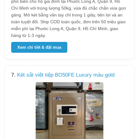
phổ biến cho hộ gia đình tại Phước Long A, Quận 9, Hồ
Chí Minh với trọng lượng 50kg, vừa đủ chắc chắn vừa gọn
gàng. Mở két bằng vân tay chỉ trong 1 giây, tiện lợi và an
toàn tuyệt đối. Ship COD toàn quốc, đơn trên 50 triệu giao
miễn phí tại Phước Long A, Quận 9, Hồ Chí Minh, giao
hàng từ 1-3 ngày.
Xem chi tiết & đặt mua
7.
Két sắt việt tiệp BO50FE Luxury màu gold