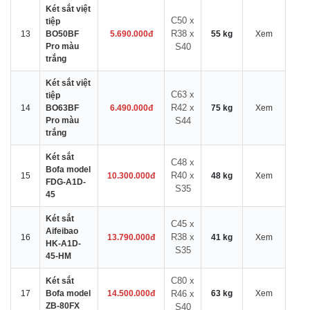
Két sắt việt
C50 x
tiệp
R38 x
13
BO50BF
5.690.000đ
55 kg
Xem
Pro màu
S40
trắng
Két sắt việt
C63 x
tiệp
R42 x
14
BO63BF
6.490.000đ
75 kg
Xem
Pro màu
S44
trắng
Két sắt
C48 x
Bofa model
R40 x
15
10.300.000đ
48 kg
Xem
FDG-A1D-
S35
45
Két sắt
C45 x
Aifeibao
R38 x
16
13.790.000đ
41 kg
Xem
HK-A1D-
S35
45-HM
C80 x
Két sắt
17
Bofa model
14.500.000đ
R46 x
63 kg
Xem
ZB-80FX
S40