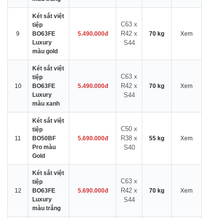
Két sắt việt
C63 x
tiệp
R42 x
9
BO63FE
5.490.000đ
70 kg
Xem
Luxury
S44
màu gold
Két sắt việt
C63 x
tiệp
R42 x
10
BO63FE
5.490.000đ
70 kg
Xem
Luxury
S44
màu xanh
Két sắt việt
C50 x
tiệp
R38 x
11
BO50BF
5.690.000đ
55 kg
Xem
Pro màu
S40
Gold
Két sắt việt
C63 x
tiệp
R42 x
12
BO63FE
5.690.000đ
70 kg
Xem
Luxury
S44
màu trắng