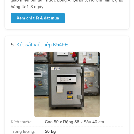
giao miễn phí tại Phước Long A, Quận 9, Hồ Chí Minh, giao
hàng từ 1-3 ngày.
Xem chi tiết & đặt mua
5.
Két sắt việt tiệp K54FE
Kích thước:
Cao 50 x Rộng 38 x Sâu 40 cm
Trọng lượng:
50 kg