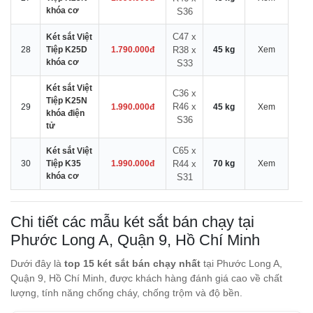
khóa cơ
S36
C47 x
Két sắt Việt
28
Tiệp K25D
1.790.000đ
R38 x
45 kg
Xem
khóa cơ
S33
Két sắt Việt
C36 x
Tiệp K25N
R46 x
29
1.990.000đ
45 kg
Xem
khóa điện
S36
tử
C65 x
Két sắt Việt
30
Tiệp K35
1.990.000đ
R44 x
70 kg
Xem
khóa cơ
S31
Chi tiết các mẫu két sắt bán chạy tại
Phước Long A, Quận 9, Hồ Chí Minh
Dưới đây là
top 15 két sắt bán chạy nhất
tại Phước Long A,
Quận 9, Hồ Chí Minh, được khách hàng đánh giá cao về chất
lượng, tính năng chống cháy, chống trộm và độ bền.