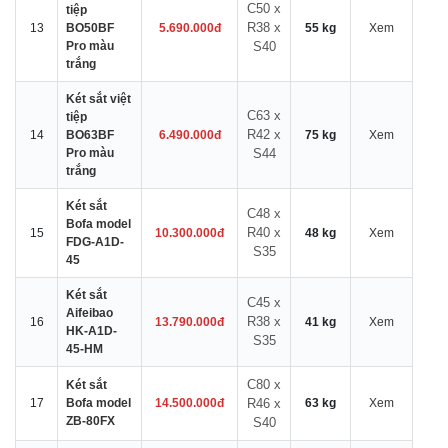
C50 x
tiệp
R38 x
13
BO50BF
5.690.000đ
55 kg
Xem
Pro màu
S40
trắng
Két sắt việt
C63 x
tiệp
R42 x
14
BO63BF
6.490.000đ
75 kg
Xem
Pro màu
S44
trắng
Két sắt
C48 x
Bofa model
R40 x
15
10.300.000đ
48 kg
Xem
FDG-A1D-
S35
45
Két sắt
C45 x
Aifeibao
R38 x
16
13.790.000đ
41 kg
Xem
HK-A1D-
S35
45-HM
C80 x
Két sắt
17
Bofa model
14.500.000đ
R46 x
63 kg
Xem
ZB-80FX
S40