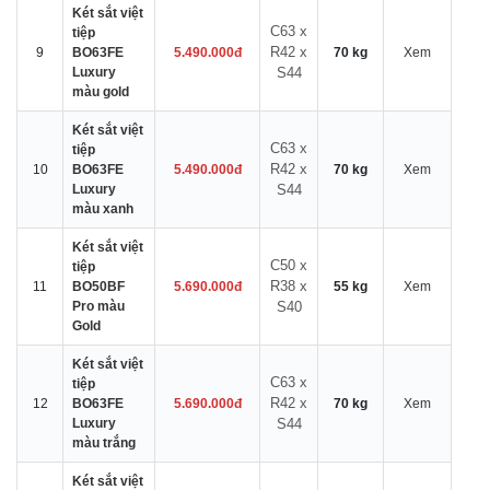
Két sắt việt
C63 x
tiệp
R42 x
9
BO63FE
5.490.000đ
70 kg
Xem
Luxury
S44
màu gold
Két sắt việt
C63 x
tiệp
R42 x
10
BO63FE
5.490.000đ
70 kg
Xem
Luxury
S44
màu xanh
Két sắt việt
C50 x
tiệp
R38 x
11
BO50BF
5.690.000đ
55 kg
Xem
Pro màu
S40
Gold
Két sắt việt
C63 x
tiệp
R42 x
12
BO63FE
5.690.000đ
70 kg
Xem
Luxury
S44
màu trắng
Két sắt việt