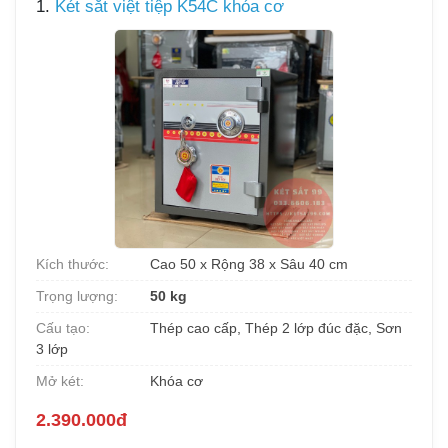
1.
Két sắt việt tiệp K54C khóa cơ
Kích thước:
Cao 50 x Rộng 38 x Sâu 40 cm
Trọng lượng:
50 kg
Cấu tạo:
Thép cao cấp, Thép 2 lớp đúc đặc, Sơn
3 lớp
Mở két:
Khóa cơ
2.390.000đ