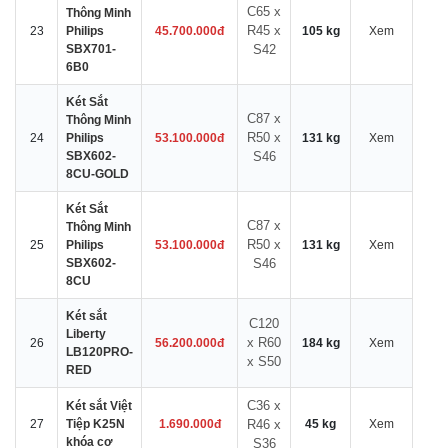
C65 x
Thông Minh
R45 x
23
Philips
45.700.000đ
105 kg
Xem
SBX701-
S42
6B0
Két Sắt
C87 x
Thông Minh
R50 x
24
Philips
53.100.000đ
131 kg
Xem
SBX602-
S46
8CU-GOLD
Két Sắt
C87 x
Thông Minh
R50 x
25
Philips
53.100.000đ
131 kg
Xem
SBX602-
S46
8CU
Két sắt
C120
Liberty
x R60
26
56.200.000đ
184 kg
Xem
LB120PRO-
x S50
RED
C36 x
Két sắt Việt
27
Tiệp K25N
1.690.000đ
R46 x
45 kg
Xem
khóa cơ
S36