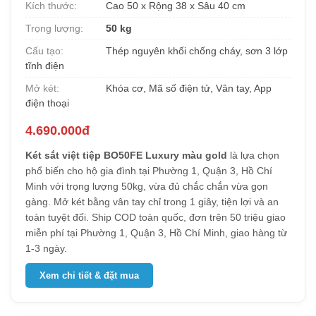
Kích thước:
Cao 50 x Rộng 38 x Sâu 40 cm
Trọng lượng:
50 kg
Cấu tạo:
Thép nguyên khối chống cháy, sơn 3 lớp
tĩnh điện
Mở két:
Khóa cơ, Mã số điện tử, Vân tay, App
điện thoại
4.690.000đ
Két sắt việt tiệp BO50FE Luxury màu gold
là lựa chọn
phổ biến cho hộ gia đình tại Phường 1, Quận 3, Hồ Chí
Minh với trọng lượng 50kg, vừa đủ chắc chắn vừa gọn
gàng. Mở két bằng vân tay chỉ trong 1 giây, tiện lợi và an
toàn tuyệt đối. Ship COD toàn quốc, đơn trên 50 triệu giao
miễn phí tại Phường 1, Quận 3, Hồ Chí Minh, giao hàng từ
1-3 ngày.
Xem chi tiết & đặt mua