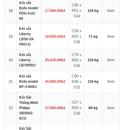
Két sắt
C80 x
Bofa model
R51 x
18
17.000.000đ
119 kg
Xem
FDG-A1D-
S44
80
Két sắt
C58 x
Liberty
R43 x
19
18.500.000đ
71 kg
Xem
LB58-S9-
S39
PRO-G
C78 x
Két sắt
20
Liberty
25.830.000đ
R50 x
119 kg
Xem
LB79PRO
S46
C80 x
Két sắt
21
Bofa model
26.800.000đ
R48 x
119 kg
Xem
BF-V-80BJ
S33
Két Sắt
C67 x
Thông Minh
R43 x
22
Philips
37.900.000đ
89 kg
Xem
SBX602-
S39
6CU
Két Sắt