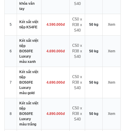
khóa vân
S40
tay
C50 x
Két sắt việt
5
4.590.000đ
R38 x
50 kg
Xem
tiệp K54FE
S40
Két sắt việt
C50 x
tiệp
R38 x
6
BO50FE
4.690.000đ
50 kg
Xem
Luxury
S40
màu xanh
Két sắt việt
C50 x
tiệp
R38 x
7
BO50FE
4.690.000đ
50 kg
Xem
Luxury
S40
màu gold
Két sắt việt
C50 x
tiệp
R38 x
8
BO50FE
4.890.000đ
50 kg
Xem
Luxury
S40
màu trắng