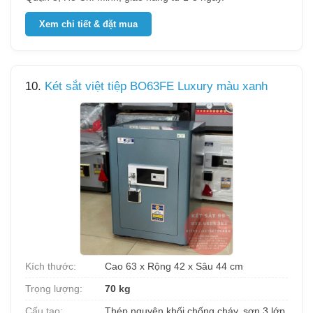
Xem chi tiết & đặt mua
10.
Két sắt việt tiệp BO63FE Luxury màu xanh
Kích thước:
Cao 63 x Rộng 42 x Sâu 44 cm
Trọng lượng:
70 kg
Cấu tạo:
Thép nguyên khối chống cháy, sơn 3 lớp