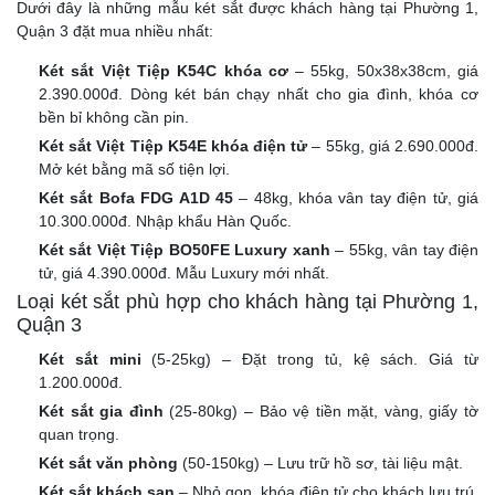
Dưới đây là những mẫu két sắt được khách hàng tại Phường 1,
Quận 3 đặt mua nhiều nhất:
Két sắt Việt Tiệp K54C khóa cơ
– 55kg, 50x38x38cm, giá
2.390.000đ. Dòng két bán chạy nhất cho gia đình, khóa cơ
bền bỉ không cần pin.
Két sắt Việt Tiệp K54E khóa điện tử
– 55kg, giá 2.690.000đ.
Mở két bằng mã số tiện lợi.
Két sắt Bofa FDG A1D 45
– 48kg, khóa vân tay điện tử, giá
10.300.000đ. Nhập khẩu Hàn Quốc.
Két sắt Việt Tiệp BO50FE Luxury xanh
– 55kg, vân tay điện
tử, giá 4.390.000đ. Mẫu Luxury mới nhất.
Loại két sắt phù hợp cho khách hàng tại Phường 1,
Quận 3
Két sắt mini
(5-25kg) – Đặt trong tủ, kệ sách. Giá từ
1.200.000đ.
Két sắt gia đình
(25-80kg) – Bảo vệ tiền mặt, vàng, giấy tờ
quan trọng.
Két sắt văn phòng
(50-150kg) – Lưu trữ hồ sơ, tài liệu mật.
Két sắt khách sạn
– Nhỏ gọn, khóa điện tử cho khách lưu trú.