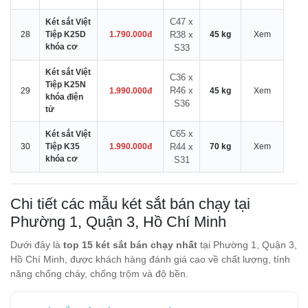
C47 x
Két sắt Việt
28
Tiệp K25D
1.790.000đ
R38 x
45 kg
Xem
khóa cơ
S33
Két sắt Việt
C36 x
Tiệp K25N
R46 x
29
1.990.000đ
45 kg
Xem
khóa điện
S36
tử
C65 x
Két sắt Việt
30
Tiệp K35
1.990.000đ
R44 x
70 kg
Xem
khóa cơ
S31
Chi tiết các mẫu két sắt bán chạy tại
Phường 1, Quận 3, Hồ Chí Minh
Dưới đây là
top 15 két sắt bán chạy nhất
tại Phường 1, Quận 3,
Hồ Chí Minh, được khách hàng đánh giá cao về chất lượng, tính
năng chống cháy, chống trộm và độ bền.