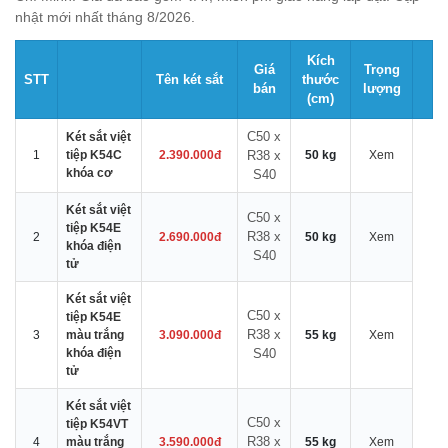
nhật mới nhất tháng 8/2026.
Kích
Giá
Trọng
STT
Tên két sắt
thước
bán
lượng
(cm)
C50 x
Két sắt việt
1
tiệp K54C
2.390.000đ
R38 x
50 kg
Xem
khóa cơ
S40
Két sắt việt
C50 x
tiệp K54E
R38 x
2
2.690.000đ
50 kg
Xem
khóa điện
S40
tử
Két sắt việt
C50 x
tiệp K54E
R38 x
3
màu trắng
3.090.000đ
55 kg
Xem
khóa điện
S40
tử
Két sắt việt
C50 x
tiệp K54VT
R38 x
4
màu trắng
3.590.000đ
55 kg
Xem