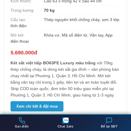
Kích thước:
Cao 63 x Rộng 42 x Sâu 44 cm
Trọng lượng:
70 kg
Cấu tạo:
Thép nguyên khối chống cháy, sơn 3 lớp
tĩnh điện
Mở két:
Khóa cơ, Mã số điện tử, Vân tay, App
điện thoại
5.690.000đ
Két sắt việt tiệp BO63FE Luxury màu trắng
với 70kg
thép chống cháy, là dòng két sắt gia đình – văn phòng bán
chạy nhất tại Phường 1, Quận 3, Hồ Chí Minh. Mở két
bằng vân tay chỉ trong 1 giây, tiện lợi và an toàn tuyệt đối.
Ship COD toàn quốc, đơn trên 50 triệu giao miễn phí tại
Phường 1, Quận 3, Hồ Chí Minh, giao hàng từ 1-3 ngày.
Xem chi tiết & đặt mua
Gọi điện
Chat Zalo
Để lại SĐT