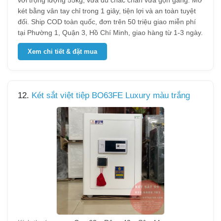
với trọng lượng 55kg, vừa đủ chắc chắn vừa gọn gàng. Mở
két bằng vân tay chỉ trong 1 giây, tiện lợi và an toàn tuyệt
đối. Ship COD toàn quốc, đơn trên 50 triệu giao miễn phí
tại Phường 1, Quận 3, Hồ Chí Minh, giao hàng từ 1-3 ngày.
Xem chi tiết & đặt mua
12.
Két sắt việt tiệp BO63FE Luxury màu trắng