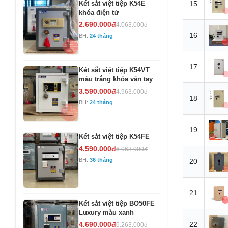
Két sắt việt tiệp K54E
15
khóa điện tử
2.690.000đ
4.063.000đ
16
BH:
24 tháng
17
Két sắt việt tiệp K54VT
màu trắng khóa vân tay
3.590.000đ
4.963.000đ
18
BH:
24 tháng
19
Két sắt việt tiệp K54FE
4.590.000đ
6.063.000đ
BH:
36 tháng
20
21
Két sắt việt tiệp BO50FE
Luxury màu xanh
4.690.000đ
22
6.263.000đ