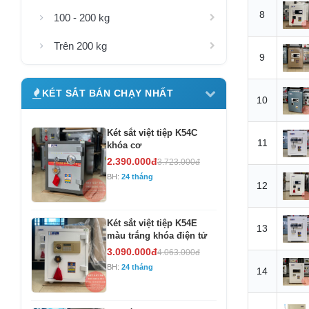
8
100 - 200 kg
Trên 200 kg
9
KÉT SẮT BÁN CHẠY NHẤT
10
Két sắt việt tiệp K54C
11
khóa cơ
2.390.000đ
3.723.000đ
BH:
24 tháng
12
Két sắt việt tiệp K54E
13
màu trắng khóa điện tử
3.090.000đ
4.063.000đ
BH:
24 tháng
14