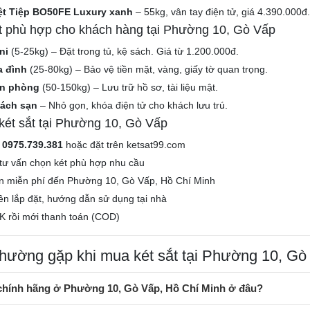
iệt Tiệp BO50FE Luxury xanh
– 55kg, vân tay điện tử, giá 4.390.000đ
ắt phù hợp cho khách hàng tại Phường 10, Gò Vấp
ni
(5-25kg) – Đặt trong tủ, kệ sách. Giá từ 1.200.000đ.
a đình
(25-80kg) – Bảo vệ tiền mặt, vàng, giấy tờ quan trọng.
ăn phòng
(50-150kg) – Lưu trữ hồ sơ, tài liệu mật.
hách sạn
– Nhỏ gọn, khóa điện tử cho khách lưu trú.
ét sắt tại Phường 10, Gò Vấp
e
0975.739.381
hoặc đặt trên ketsat99.com
tư vấn chọn két phù hợp nhu cầu
n miễn phí đến Phường 10, Gò Vấp, Hồ Chí Minh
iên lắp đặt, hướng dẫn sử dụng tại nhà
K rồi mới thanh toán (COD)
thường gặp khi mua két sắt tại Phường 10, Gò
 chính hãng ở Phường 10, Gò Vấp, Hồ Chí Minh ở đâu?