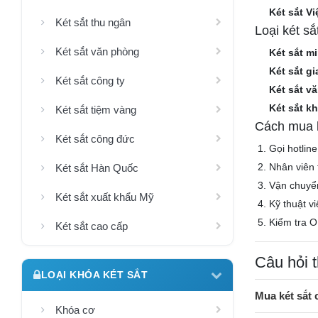
Két sắt V
Két sắt thu ngân
Loại két s
Két sắt văn phòng
Két sắt mi
Két sắt gi
Két sắt công ty
Két sắt v
Két sắt k
Két sắt tiệm vàng
Cách mua k
Két sắt công đức
Gọi hotlin
Nhân viên 
Két sắt Hàn Quốc
Vận chuyể
Két sắt xuất khẩu Mỹ
Kỹ thuật v
Kiểm tra O
Két sắt cao cấp
Câu hỏi 
LOẠI KHÓA KÉT SẮT
Mua két sắt
Khóa cơ