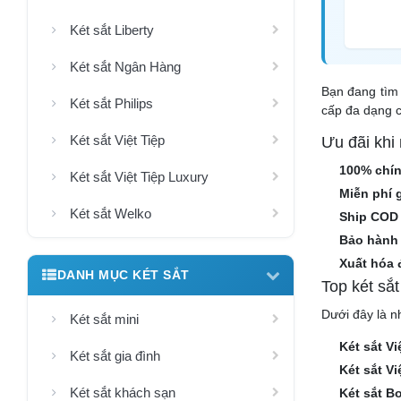
Két sắt Liberty
Két sắt Ngân Hàng
Bạn đang tìm 
Két sắt Philips
cấp đa dạng c
Két sắt Việt Tiệp
Ưu đãi khi
100% chí
Két sắt Việt Tiệp Luxury
Miễn phí 
Két sắt Welko
Ship COD
Bảo hành 
Xuất hóa 
DANH MỤC KÉT SẮT
Top két sắ
Dưới đây là n
Két sắt mini
Két sắt V
Két sắt gia đình
Két sắt Vi
Két sắt khách sạn
Két sắt B