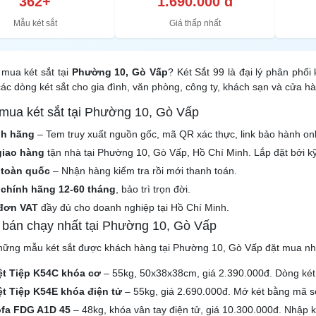
362+
1.690.000 đ
Mẫu két sắt
Giá thấp nhất
mua két sắt tại
Phường 10, Gò Vấp
? Két Sắt 99 là đại lý phân phối
ác dòng két sắt cho gia đình, văn phòng, công ty, khách sạn và cửa 
 mua két sắt tại Phường 10, Gò Vấp
nh hãng
– Tem truy xuất nguồn gốc, mã QR xác thực, link bảo hành onl
giao hàng
tận nhà tại Phường 10, Gò Vấp, Hồ Chí Minh. Lắp đặt bởi kỹ
 toàn quốc
– Nhận hàng kiểm tra rồi mới thanh toán.
chính hãng 12-60 tháng
, bảo trì trọn đời.
đơn VAT
đầy đủ cho doanh nghiệp tại Hồ Chí Minh.
t bán chạy nhất tại Phường 10, Gò Vấp
hững mẫu két sắt được khách hàng tại Phường 10, Gò Vấp đặt mua nh
iệt Tiệp K54C khóa cơ
– 55kg, 50x38x38cm, giá 2.390.000đ. Dòng két 
ệt Tiệp K54E khóa điện tử
– 55kg, giá 2.690.000đ. Mở két bằng mã số 
ofa FDG A1D 45
– 48kg, khóa vân tay điện tử, giá 10.300.000đ. Nhập