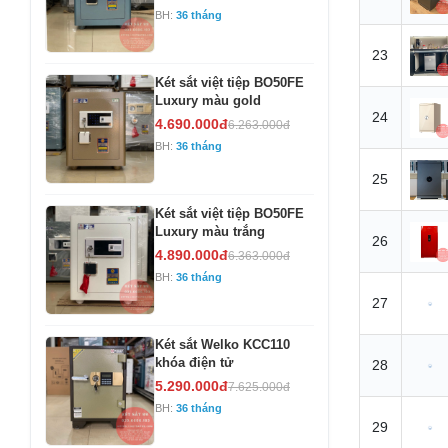
BH:
36 tháng
23
Két sắt việt tiệp BO50FE
Luxury màu gold
24
4.690.000đ
6.263.000đ
BH:
36 tháng
25
Két sắt việt tiệp BO50FE
Luxury màu trắng
26
4.890.000đ
6.363.000đ
BH:
36 tháng
27
Két sắt Welko KCC110
khóa điện tử
28
5.290.000đ
7.625.000đ
BH:
36 tháng
29