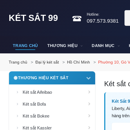
Hotline:
KÉT SẮT 99
097.573.9381
TRANG CHỦ
THƯƠNG HIỆU
DANH MỤC
Trang chủ
Đại lý két sắt
Hồ Chí Minh
Phường 10, Gò V
THƯƠNG HIỆU KÉT SẮT
Két sắt 
Két sắt Aifeibao
Két Sắt 
Két sắt Bofa
Liberty
,
Ai
hàng trên
Két sắt Bokee
Két sắt Kassler