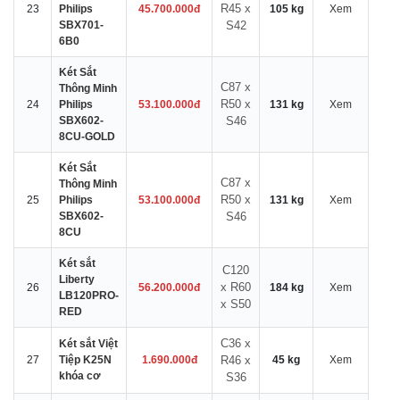
R45 x
23
Philips
45.700.000đ
105 kg
Xem
SBX701-
S42
6B0
Két Sắt
C87 x
Thông Minh
R50 x
24
Philips
53.100.000đ
131 kg
Xem
SBX602-
S46
8CU-GOLD
Két Sắt
C87 x
Thông Minh
R50 x
25
Philips
53.100.000đ
131 kg
Xem
SBX602-
S46
8CU
Két sắt
C120
Liberty
x R60
26
56.200.000đ
184 kg
Xem
LB120PRO-
x S50
RED
C36 x
Két sắt Việt
27
Tiệp K25N
1.690.000đ
R46 x
45 kg
Xem
khóa cơ
S36