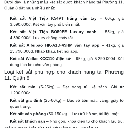
Dưới đây là những mẫu két sắt được khách hàng tại Phường 11,
Quận 8 đặt mua nhiều nhất:
Két sắt Việt Tiệp K54VT trắng vân tay
– 60kg, giá
3.590.000đ. Két vân tay phổ biến nhất.
Két sắt Việt Tiệp BO50FE Luxury xanh
– 55kg, giá
4.390.000đ. Luxury chống cháy tốt.
Két sắt Aifeibao HK-A1D-45HM vân tay app
– 41kg, giá
13.790.000đ. Nhập khẩu, kết nối app.
Két sắt Welko KCC110 điện tử
– 95kg, giá 5.290.000đ. Két
dung tích lớn cho văn phòng.
Loại két sắt phù hợp cho khách hàng tại Phường
11, Quận 8
Két sắt mini
(5-25kg) – Đặt trong tủ, kệ sách. Giá từ
1.200.000đ.
Két sắt gia đình
(25-80kg) – Bảo vệ tiền mặt, vàng, giấy tờ
quan trọng.
Két sắt văn phòng
(50-150kg) – Lưu trữ hồ sơ, tài liệu mật.
Két sắt khách sạn
– Nhỏ gọn, khóa điện tử cho khách lưu trú.