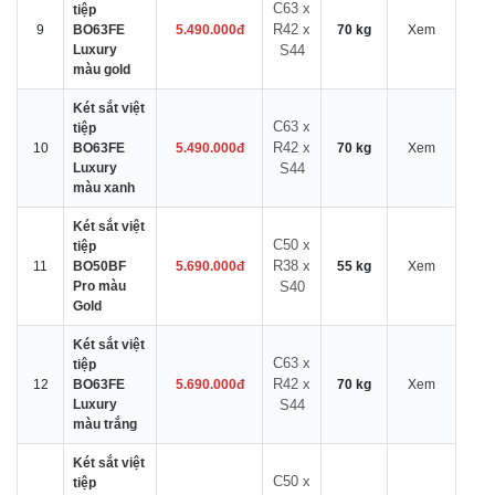
C63 x
tiệp
R42 x
9
BO63FE
5.490.000đ
70 kg
Xem
Luxury
S44
màu gold
Két sắt việt
C63 x
tiệp
R42 x
10
BO63FE
5.490.000đ
70 kg
Xem
Luxury
S44
màu xanh
Két sắt việt
C50 x
tiệp
R38 x
11
BO50BF
5.690.000đ
55 kg
Xem
Pro màu
S40
Gold
Két sắt việt
C63 x
tiệp
R42 x
12
BO63FE
5.690.000đ
70 kg
Xem
Luxury
S44
màu trắng
Két sắt việt
C50 x
tiệp