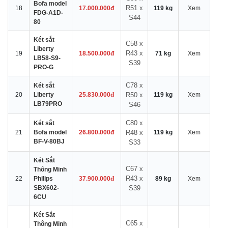
Bofa model
R51 x
18
17.000.000đ
119 kg
Xem
FDG-A1D-
S44
80
Két sắt
C58 x
Liberty
R43 x
19
18.500.000đ
71 kg
Xem
LB58-S9-
S39
PRO-G
C78 x
Két sắt
20
Liberty
25.830.000đ
R50 x
119 kg
Xem
LB79PRO
S46
C80 x
Két sắt
21
Bofa model
26.800.000đ
R48 x
119 kg
Xem
BF-V-80BJ
S33
Két Sắt
C67 x
Thông Minh
R43 x
22
Philips
37.900.000đ
89 kg
Xem
SBX602-
S39
6CU
Két Sắt
C65 x
Thông Minh