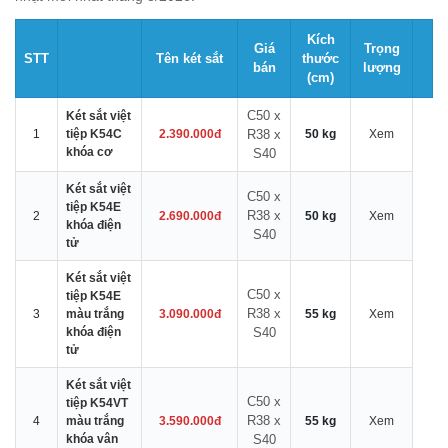
Kích
Giá
Trọng
STT
Tên két sắt
thước
bán
lượng
(cm)
C50 x
Két sắt việt
1
tiệp K54C
2.390.000đ
R38 x
50 kg
Xem
khóa cơ
S40
Két sắt việt
C50 x
tiệp K54E
R38 x
2
2.690.000đ
50 kg
Xem
khóa điện
S40
tử
Két sắt việt
C50 x
tiệp K54E
R38 x
3
màu trắng
3.090.000đ
55 kg
Xem
khóa điện
S40
tử
Két sắt việt
C50 x
tiệp K54VT
R38 x
4
màu trắng
3.590.000đ
55 kg
Xem
khóa vân
S40