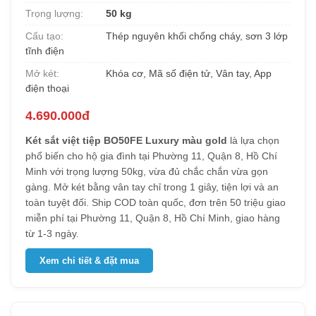
Trọng lượng:
50 kg
Cấu tạo:
Thép nguyên khối chống cháy, sơn 3 lớp
tĩnh điện
Mở két:
Khóa cơ, Mã số điện tử, Vân tay, App
điện thoại
4.690.000đ
Két sắt việt tiệp BO50FE Luxury màu gold
là lựa chọn
phổ biến cho hộ gia đình tại Phường 11, Quận 8, Hồ Chí
Minh với trọng lượng 50kg, vừa đủ chắc chắn vừa gọn
gàng. Mở két bằng vân tay chỉ trong 1 giây, tiện lợi và an
toàn tuyệt đối. Ship COD toàn quốc, đơn trên 50 triệu giao
miễn phí tại Phường 11, Quận 8, Hồ Chí Minh, giao hàng
từ 1-3 ngày.
Xem chi tiết & đặt mua