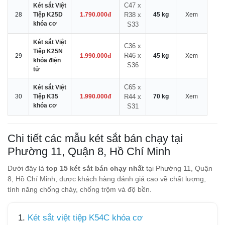
C47 x
Két sắt Việt
28
Tiệp K25D
1.790.000đ
R38 x
45 kg
Xem
khóa cơ
S33
Két sắt Việt
C36 x
Tiệp K25N
R46 x
29
1.990.000đ
45 kg
Xem
khóa điện
S36
tử
C65 x
Két sắt Việt
30
Tiệp K35
1.990.000đ
R44 x
70 kg
Xem
khóa cơ
S31
Chi tiết các mẫu két sắt bán chạy tại
Phường 11, Quận 8, Hồ Chí Minh
Dưới đây là
top 15 két sắt bán chạy nhất
tại Phường 11, Quận
8, Hồ Chí Minh, được khách hàng đánh giá cao về chất lượng,
tính năng chống cháy, chống trộm và độ bền.
1.
Két sắt việt tiệp K54C khóa cơ