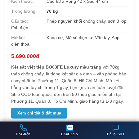
Kích thước:
Cao 63 x Rộng 42 x Sâu 44 cm
Trọng lượng:
70 kg
Cấu tạo:
Thép nguyên khối chống cháy, sơn 3 lớp
tĩnh điện
Mở két:
Khóa cơ, Mã số điện tử, Vân tay, App
điện thoại
5.690.000đ
Két sắt việt tiệp BO63FE Luxury màu trắng
với 70kg
thép chống cháy, là dòng két sắt gia đình – văn phòng bán
chạy nhất tại Phường 11, Quận 8, Hồ Chí Minh. Mở két
bằng vân tay chỉ trong 1 giây, tiện lợi và an toàn tuyệt đối.
Ship COD toàn quốc, đơn trên 50 triệu giao miễn phí tại
Phường 11, Quận 8, Hồ Chí Minh, giao hàng từ 1-3 ngày.
Xem chi tiết & đặt mua
Gọi điện
Chat Zalo
Để lại SĐT