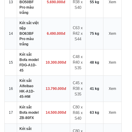
R38 x
13
BO50BF
5.690.000đ
55 kg
Xem
Pro màu
S40
trắng
Két sắt việt
C63 x
tiệp
R42 x
14
BO63BF
6.490.000đ
75 kg
Xem
Pro màu
S44
trắng
Két sắt
C48 x
Bofa model
R40 x
15
10.300.000đ
48 kg
Xem
FDG-A1D-
S35
45
Két sắt
C45 x
Aifeibao
R38 x
16
13.790.000đ
41 kg
Xem
HK-A1D-
S35
45-HM
C80 x
Két sắt
17
Bofa model
14.500.000đ
R46 x
63 kg
Xem
ZB-80FX
S40
Két sắt
C80 x