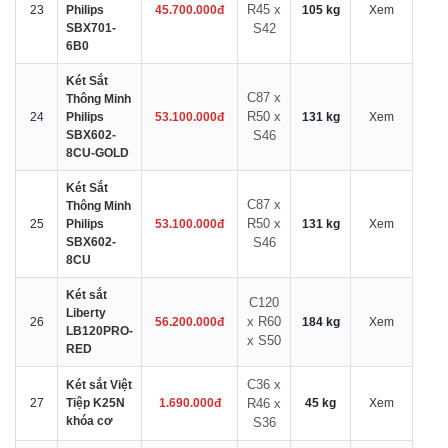
R45 x
23
Philips
45.700.000đ
105 kg
Xem
SBX701-
S42
6B0
Két Sắt
C87 x
Thông Minh
R50 x
24
Philips
53.100.000đ
131 kg
Xem
SBX602-
S46
8CU-GOLD
Két Sắt
C87 x
Thông Minh
R50 x
25
Philips
53.100.000đ
131 kg
Xem
SBX602-
S46
8CU
Két sắt
C120
Liberty
x R60
26
56.200.000đ
184 kg
Xem
LB120PRO-
x S50
RED
C36 x
Két sắt Việt
27
Tiệp K25N
1.690.000đ
R46 x
45 kg
Xem
khóa cơ
S36