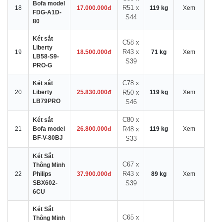
Bofa model
R51 x
18
17.000.000đ
119 kg
Xem
FDG-A1D-
S44
80
Két sắt
C58 x
Liberty
R43 x
19
18.500.000đ
71 kg
Xem
LB58-S9-
S39
PRO-G
C78 x
Két sắt
20
Liberty
25.830.000đ
R50 x
119 kg
Xem
LB79PRO
S46
C80 x
Két sắt
21
Bofa model
26.800.000đ
R48 x
119 kg
Xem
BF-V-80BJ
S33
Két Sắt
C67 x
Thông Minh
R43 x
22
Philips
37.900.000đ
89 kg
Xem
SBX602-
S39
6CU
Két Sắt
C65 x
Thông Minh