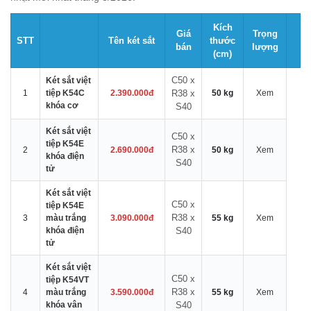
Kích
Giá
Trọng
STT
Tên két sắt
thước
bán
lượng
(cm)
C50 x
Két sắt việt
1
tiệp K54C
2.390.000đ
R38 x
50 kg
Xem
khóa cơ
S40
Két sắt việt
C50 x
tiệp K54E
R38 x
2
2.690.000đ
50 kg
Xem
khóa điện
S40
tử
Két sắt việt
C50 x
tiệp K54E
R38 x
3
màu trắng
3.090.000đ
55 kg
Xem
khóa điện
S40
tử
Két sắt việt
C50 x
tiệp K54VT
R38 x
4
màu trắng
3.590.000đ
55 kg
Xem
khóa vân
S40