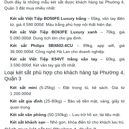
Dưới đây là những mẫu két sắt được khách hàng tại Phường 4,
Quận 3 đặt mua nhiều nhất:
Két sắt Việt Tiệp BO50FE Luxury trắng
– 55kg, vân tay điện
tử, giá 4.590.000đ. Màu trắng phù hợp nội thất hiện đại.
Két sắt Việt Tiệp BO63FE Luxury xanh
– 70kg, giá
5.090.000đ. Dung tích lớn cho gia đình.
Két sắt Philips SBX602-6CU
– 89kg, app wifi, giá
36.000.000đ. Công nghệ Hà Lan cho doanh nghiệp.
Két sắt Việt Tiệp K54VT trắng vân tay
– 60kg, giá
3.590.000đ. Két vân tay giá tốt nhất.
Loại két sắt phù hợp cho khách hàng tại Phường 4,
Quận 3
Két sắt mini
(5-25kg) – Đặt trong tủ, kệ sách. Giá từ
1.200.000đ.
Két sắt gia đình
(25-80kg) – Bảo vệ tiền mặt, vàng, giấy tờ
quan trọng.
Két sắt văn phòng
(50-150kg) – Lưu trữ hồ sơ, tài liệu mật.
Két sắt khách sạn
– Nhỏ gọn, khóa điện tử cho khách lưu trú.