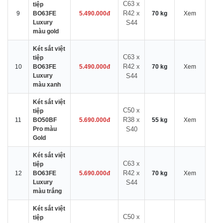
C63 x
tiệp
R42 x
9
BO63FE
5.490.000đ
70 kg
Xem
Luxury
S44
màu gold
Két sắt việt
C63 x
tiệp
R42 x
10
BO63FE
5.490.000đ
70 kg
Xem
Luxury
S44
màu xanh
Két sắt việt
C50 x
tiệp
R38 x
11
BO50BF
5.690.000đ
55 kg
Xem
Pro màu
S40
Gold
Két sắt việt
C63 x
tiệp
R42 x
12
BO63FE
5.690.000đ
70 kg
Xem
Luxury
S44
màu trắng
Két sắt việt
C50 x
tiệp