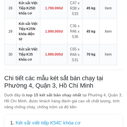
C47 x
Két sắt Việt
28
Tiệp K25D
1.790.000đ
R38 x
45 kg
Xem
khóa cơ
S33
Két sắt Việt
C36 x
Tiệp K25N
R46 x
29
1.990.000đ
45 kg
Xem
khóa điện
S36
tử
C65 x
Két sắt Việt
30
Tiệp K35
1.990.000đ
R44 x
70 kg
Xem
khóa cơ
S31
Chi tiết các mẫu két sắt bán chạy tại
Phường 4, Quận 3, Hồ Chí Minh
Dưới đây là
top 15 két sắt bán chạy nhất
tại Phường 4, Quận 3,
Hồ Chí Minh, được khách hàng đánh giá cao về chất lượng, tính
năng chống cháy, chống trộm và độ bền.
1.
Két sắt việt tiệp K54C khóa cơ