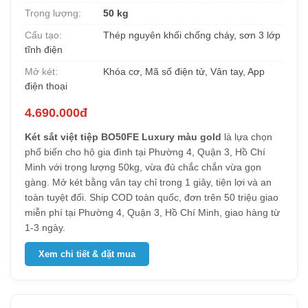
Trọng lượng:
50 kg
Cấu tạo:
Thép nguyên khối chống cháy, sơn 3 lớp
tĩnh điện
Mở két:
Khóa cơ, Mã số điện tử, Vân tay, App
điện thoại
4.690.000đ
Két sắt việt tiệp BO50FE Luxury màu gold
là lựa chọn
phổ biến cho hộ gia đình tại Phường 4, Quận 3, Hồ Chí
Minh với trọng lượng 50kg, vừa đủ chắc chắn vừa gọn
gàng. Mở két bằng vân tay chỉ trong 1 giây, tiện lợi và an
toàn tuyệt đối. Ship COD toàn quốc, đơn trên 50 triệu giao
miễn phí tại Phường 4, Quận 3, Hồ Chí Minh, giao hàng từ
1-3 ngày.
Xem chi tiết & đặt mua