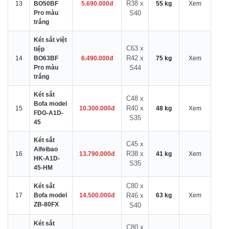
R38 x
13
BO50BF
5.690.000đ
55 kg
Xem
Pro màu
S40
trắng
Két sắt việt
C63 x
tiệp
R42 x
14
BO63BF
6.490.000đ
75 kg
Xem
Pro màu
S44
trắng
Két sắt
C48 x
Bofa model
R40 x
15
10.300.000đ
48 kg
Xem
FDG-A1D-
S35
45
Két sắt
C45 x
Aifeibao
R38 x
16
13.790.000đ
41 kg
Xem
HK-A1D-
S35
45-HM
C80 x
Két sắt
17
Bofa model
14.500.000đ
R46 x
63 kg
Xem
ZB-80FX
S40
Két sắt
C80 x