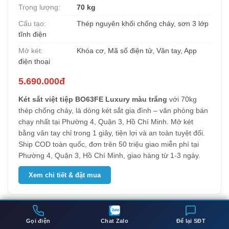
Trọng lượng:
70 kg
Cấu tạo:
Thép nguyên khối chống cháy, sơn 3 lớp
tĩnh điện
Mở két:
Khóa cơ, Mã số điện tử, Vân tay, App
điện thoại
5.690.000đ
Két sắt việt tiệp BO63FE Luxury màu trắng
với 70kg
thép chống cháy, là dòng két sắt gia đình – văn phòng bán
chạy nhất tại Phường 4, Quận 3, Hồ Chí Minh. Mở két
bằng vân tay chỉ trong 1 giây, tiện lợi và an toàn tuyệt đối.
Ship COD toàn quốc, đơn trên 50 triệu giao miễn phí tại
Phường 4, Quận 3, Hồ Chí Minh, giao hàng từ 1-3 ngày.
Xem chi tiết & đặt mua
13.
Két sắt việt tiệp BO50BF Pro màu trắng
Gọi điện
Chat Zalo
Để lại SĐT