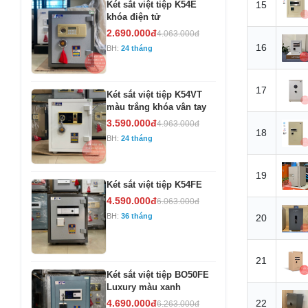
Két sắt việt tiệp K54E
15
khóa điện tử
2.690.000đ
4.063.000đ
16
BH:
24 tháng
17
Két sắt việt tiệp K54VT
màu trắng khóa vân tay
3.590.000đ
4.963.000đ
18
BH:
24 tháng
19
Két sắt việt tiệp K54FE
4.590.000đ
6.063.000đ
BH:
36 tháng
20
21
Két sắt việt tiệp BO50FE
Luxury màu xanh
4.690.000đ
22
6.263.000đ