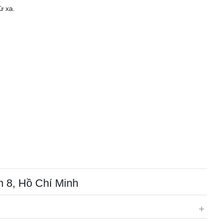
ừ xa.
n 8, Hồ Chí Minh