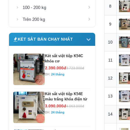
8
100 - 200 kg
Trên 200 kg
9
KÉT SẮT BÁN CHẠY NHẤT
10
Két sắt việt tiệp K54C
11
khóa cơ
2.390.000đ
3.723.000đ
BH:
24 tháng
12
Két sắt việt tiệp K54E
13
màu trắng khóa điện tử
3.090.000đ
4.063.000đ
BH:
24 tháng
14