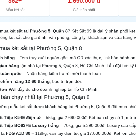
362+
1.690.000 đ
Mẫu két sắt
Giá thấp nhất
mua két sắt tại
Phường 5, Quận 8
? Két Sắt 99 là đại lý phân phối k
òng két sắt cho gia đình, văn phòng, công ty, khách sạn và cửa hàng 
 mua két sắt tại Phường 5, Quận 8
nh hãng
– Tem truy xuất nguồn gốc, mã QR xác thực, link bảo hành onl
giao hàng
tận nhà tại Phường 5, Quận 8, Hồ Chí Minh. Lắp đặt bởi kỹ 
 toàn quốc
– Nhận hàng kiểm tra rồi mới thanh toán.
chính hãng 12-60 tháng
, bảo trì trọn đời.
đơn VAT
đầy đủ cho doanh nghiệp tại Hồ Chí Minh.
t bán chạy nhất tại Phường 5, Quận 8
hững mẫu két sắt được khách hàng tại Phường 5, Quận 8 đặt mua nhiề
ệt Tiệp K54E điện tử
– 55kg, giá 2.690.000đ. Két bán chạy số 1, mở 
iệt Tiệp BO63FE Luxury trắng
– 70kg, giá 5.390.000đ. Luxury cao cấp
ofa FDG A1D 80
– 119kg, vân tay điện tử, giá 17.000.000đ. Két lớn cho