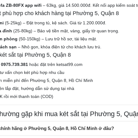
ofa ZB-80FX app wifi
– 63kg, giá 14.500.000đ. Kết nối app kiểm soát t
ắt phù hợp cho khách hàng tại Phường 5, Quận 8
ni
(5-25kg) – Đặt trong tủ, kệ sách. Giá từ 1.200.000đ.
a đình
(25-80kg) – Bảo vệ tiền mặt, vàng, giấy tờ quan trọng.
ăn phòng
(50-150kg) – Lưu trữ hồ sơ, tài liệu mật.
hách sạn
– Nhỏ gọn, khóa điện tử cho khách lưu trú.
ét sắt tại Phường 5, Quận 8
e
0975.739.381
hoặc đặt trên ketsat99.com
tư vấn chọn két phù hợp nhu cầu
n miễn phí đến Phường 5, Quận 8, Hồ Chí Minh
iên lắp đặt, hướng dẫn sử dụng tại nhà
K rồi mới thanh toán (COD)
thường gặp khi mua két sắt tại Phường 5, Quậ
 chính hãng ở Phường 5, Quận 8, Hồ Chí Minh ở đâu?