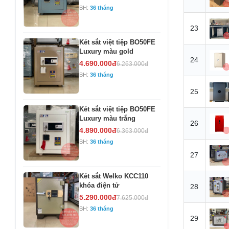
BH:
36 tháng
23
Két sắt việt tiệp BO50FE
Luxury màu gold
24
4.690.000đ
6.263.000đ
BH:
36 tháng
25
Két sắt việt tiệp BO50FE
Luxury màu trắng
26
4.890.000đ
6.363.000đ
BH:
36 tháng
27
Két sắt Welko KCC110
khóa điện tử
28
5.290.000đ
7.625.000đ
BH:
36 tháng
29