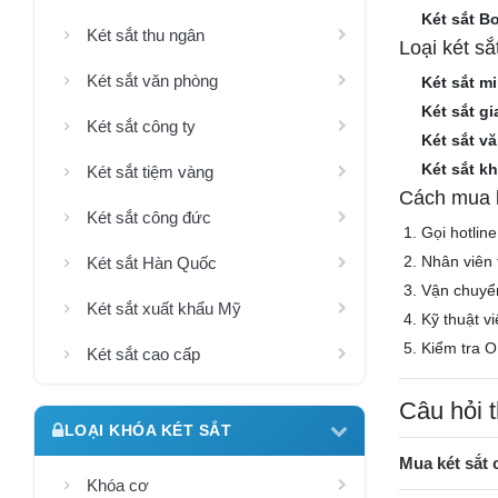
Két sắt B
Két sắt thu ngân
Loại két s
Két sắt văn phòng
Két sắt mi
Két sắt gi
Két sắt công ty
Két sắt v
Két sắt k
Két sắt tiệm vàng
Cách mua k
Két sắt công đức
Gọi hotlin
Nhân viên 
Két sắt Hàn Quốc
Vận chuyể
Két sắt xuất khẩu Mỹ
Kỹ thuật v
Kiểm tra O
Két sắt cao cấp
Câu hỏi 
LOẠI KHÓA KÉT SẮT
Mua két sắt
Khóa cơ