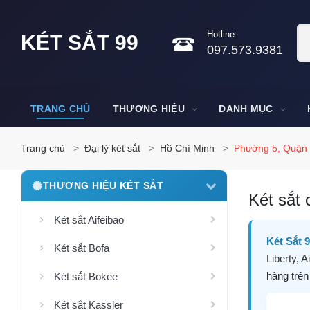
Hotline:
KÉT SẮT 99
097.573.9381
TRANG CHỦ
THƯƠNG HIỆU
DANH MỤC
Trang chủ
Đại lý két sắt
Hồ Chí Minh
Phường 5, Quận 
THƯƠNG HIỆU KÉT SẮT
Két sắt 
Két sắt Aifeibao
Két Sắt 
Két sắt Bofa
Liberty
,
Ai
hàng trên
Két sắt Bokee
Két sắt Kassler