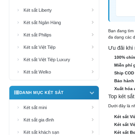
Két sắt Liberty
Két sắt Ngân Hàng
Bạn đang tìm 
Két sắt Philips
đa dạng các d
Két sắt Việt Tiệp
Ưu đãi khi
100% chí
Két sắt Việt Tiệp Luxury
Miễn phí 
Két sắt Welko
Ship COD
Bảo hành 
Xuất hóa 
DANH MỤC KÉT SẮT
Top két sắ
Dưới đây là n
Két sắt mini
Két sắt Vi
Két sắt gia đình
Két sắt V
Két sắt khách sạn
Két sắt B