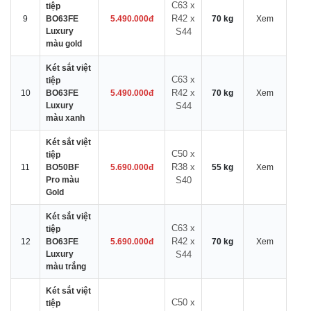
C63 x
tiệp
R42 x
9
BO63FE
5.490.000đ
70 kg
Xem
Luxury
S44
màu gold
Két sắt việt
C63 x
tiệp
R42 x
10
BO63FE
5.490.000đ
70 kg
Xem
Luxury
S44
màu xanh
Két sắt việt
C50 x
tiệp
R38 x
11
BO50BF
5.690.000đ
55 kg
Xem
Pro màu
S40
Gold
Két sắt việt
C63 x
tiệp
R42 x
12
BO63FE
5.690.000đ
70 kg
Xem
Luxury
S44
màu trắng
Két sắt việt
C50 x
tiệp