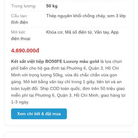
Trọng lượng:
50 kg
Cấu tạo:
Thép nguyên khối chống cháy, sơn 3 lớp
tĩnh điện
Mở két:
Khóa cơ, Mã số điện tử, Vân tay, App
điện thoại
4.690.000đ
Két sắt việt tiệp BO50FE Luxury màu gold
là lựa chọn
phổ biến cho hộ gia đình tại Phường 6, Quận 3, Hồ Chí
Minh với trọng lượng 50kg, vừa đủ chắc chắn vừa gọn
gàng. Mở két bằng vân tay chỉ trong 1 giây, tiện lợi và an
toàn tuyệt đối. Ship COD toàn quốc, đơn trên 50 triệu giao
miễn phí tại Phường 6, Quận 3, Hồ Chí Minh, giao hàng từ
1-3 ngày.
Xem chi tiết & đặt mua