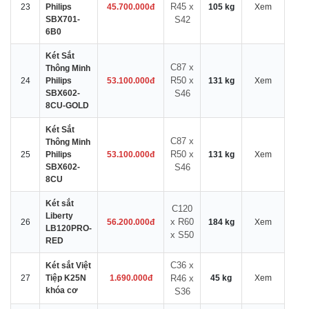
R45 x
23
Philips
45.700.000đ
105 kg
Xem
SBX701-
S42
6B0
Két Sắt
C87 x
Thông Minh
R50 x
24
Philips
53.100.000đ
131 kg
Xem
SBX602-
S46
8CU-GOLD
Két Sắt
C87 x
Thông Minh
R50 x
25
Philips
53.100.000đ
131 kg
Xem
SBX602-
S46
8CU
Két sắt
C120
Liberty
x R60
26
56.200.000đ
184 kg
Xem
LB120PRO-
x S50
RED
C36 x
Két sắt Việt
27
Tiệp K25N
1.690.000đ
R46 x
45 kg
Xem
khóa cơ
S36