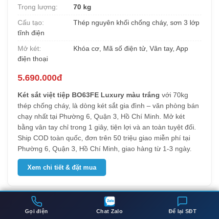
Trọng lượng:
70 kg
Cấu tạo:
Thép nguyên khối chống cháy, sơn 3 lớp
tĩnh điện
Mở két:
Khóa cơ, Mã số điện tử, Vân tay, App
điện thoại
5.690.000đ
Két sắt việt tiệp BO63FE Luxury màu trắng
với 70kg
thép chống cháy, là dòng két sắt gia đình – văn phòng bán
chạy nhất tại Phường 6, Quận 3, Hồ Chí Minh. Mở két
bằng vân tay chỉ trong 1 giây, tiện lợi và an toàn tuyệt đối.
Ship COD toàn quốc, đơn trên 50 triệu giao miễn phí tại
Phường 6, Quận 3, Hồ Chí Minh, giao hàng từ 1-3 ngày.
Xem chi tiết & đặt mua
13.
Két sắt việt tiệp BO50BF Pro màu trắng
Gọi điện
Chat Zalo
Để lại SĐT