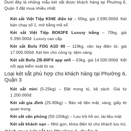
Dưới đây là những mẫu két sắt được khách hàng tại Phường 6,
Quận 3 đặt mua nhiều nhất:
Két sắt Việt Tiệp K54E điện tử
– 55kg, giá 2.690.000đ. Két
bán chạy số 1, mở bằng mã số.
Két sắt Việt Tiệp BO63FE Luxury trắng
– 70kg, giá
5.390.000đ. Luxury cao cấp.
Két sắt Bofa FDG A1D 80
– 119kg, vân tay điện tử, giá
17.000.000đ. Két lớn cho công ty, tiệm vàng.
Két sắt Bofa ZB-80FX app wifi
– 63kg, giá 14.500.000đ. Kết
nối app kiểm soát từ xa.
Loại két sắt phù hợp cho khách hàng tại Phường 6,
Quận 3
Két sắt mini
(5-25kg) – Đặt trong tủ, kệ sách. Giá từ
1.200.000đ.
Két sắt gia đình
(25-80kg) – Bảo vệ tiền mặt, vàng, giấy tờ
quan trọng.
Két sắt văn phòng
(50-150kg) – Lưu trữ hồ sơ, tài liệu mật.
Két sắt khách sạn
– Nhỏ gọn, khóa điện tử cho khách lưu trú.