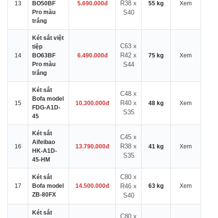
R38 x
13
BO50BF
5.690.000đ
55 kg
Xem
Pro màu
S40
trắng
Két sắt việt
C63 x
tiệp
R42 x
14
BO63BF
6.490.000đ
75 kg
Xem
Pro màu
S44
trắng
Két sắt
C48 x
Bofa model
R40 x
15
10.300.000đ
48 kg
Xem
FDG-A1D-
S35
45
Két sắt
C45 x
Aifeibao
R38 x
16
13.790.000đ
41 kg
Xem
HK-A1D-
S35
45-HM
C80 x
Két sắt
17
Bofa model
14.500.000đ
R46 x
63 kg
Xem
ZB-80FX
S40
Két sắt
C80 x