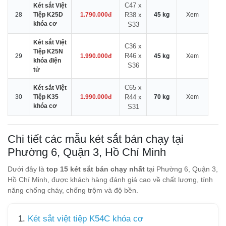
C47 x
Két sắt Việt
28
Tiệp K25D
1.790.000đ
R38 x
45 kg
Xem
khóa cơ
S33
Két sắt Việt
C36 x
Tiệp K25N
R46 x
29
1.990.000đ
45 kg
Xem
khóa điện
S36
tử
C65 x
Két sắt Việt
30
Tiệp K35
1.990.000đ
R44 x
70 kg
Xem
khóa cơ
S31
Chi tiết các mẫu két sắt bán chạy tại
Phường 6, Quận 3, Hồ Chí Minh
Dưới đây là
top 15 két sắt bán chạy nhất
tại Phường 6, Quận 3,
Hồ Chí Minh, được khách hàng đánh giá cao về chất lượng, tính
năng chống cháy, chống trộm và độ bền.
1.
Két sắt việt tiệp K54C khóa cơ