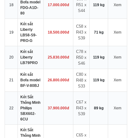
Bofa model
R51 x
18
17.000.000đ
119 kg
Xem
FDG-A1D-
S44
80
Két sắt
C58 x
Liberty
R43 x
19
18.500.000đ
71 kg
Xem
LB58-S9-
S39
PRO-G
C78 x
Két sắt
20
Liberty
25.830.000đ
R50 x
119 kg
Xem
LB79PRO
S46
C80 x
Két sắt
21
Bofa model
26.800.000đ
R48 x
119 kg
Xem
BF-V-80BJ
S33
Két Sắt
C67 x
Thông Minh
R43 x
22
Philips
37.900.000đ
89 kg
Xem
SBX602-
S39
6CU
Két Sắt
C65 x
Thông Minh