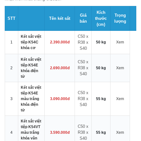
Kích
Giá
Trọng
STT
Tên két sắt
thước
bán
lượng
(cm)
C50 x
Két sắt việt
1
tiệp K54C
2.390.000đ
R38 x
50 kg
Xem
khóa cơ
S40
Két sắt việt
C50 x
tiệp K54E
R38 x
2
2.690.000đ
50 kg
Xem
khóa điện
S40
tử
Két sắt việt
C50 x
tiệp K54E
R38 x
3
màu trắng
3.090.000đ
55 kg
Xem
khóa điện
S40
tử
Két sắt việt
C50 x
tiệp K54VT
R38 x
4
màu trắng
3.590.000đ
55 kg
Xem
khóa vân
S40