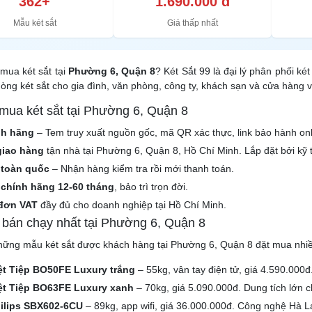
362+
1.690.000 đ
Mẫu két sắt
Giá thấp nhất
mua két sắt tại
Phường 6, Quận 8
? Két Sắt 99 là đại lý phân phối k
òng két sắt cho gia đình, văn phòng, công ty, khách sạn và cửa hàng 
 mua két sắt tại Phường 6, Quận 8
nh hãng
– Tem truy xuất nguồn gốc, mã QR xác thực, link bảo hành onl
giao hàng
tận nhà tại Phường 6, Quận 8, Hồ Chí Minh. Lắp đặt bởi kỹ 
 toàn quốc
– Nhận hàng kiểm tra rồi mới thanh toán.
chính hãng 12-60 tháng
, bảo trì trọn đời.
đơn VAT
đầy đủ cho doanh nghiệp tại Hồ Chí Minh.
t bán chạy nhất tại Phường 6, Quận 8
hững mẫu két sắt được khách hàng tại Phường 6, Quận 8 đặt mua nhiề
iệt Tiệp BO50FE Luxury trắng
– 55kg, vân tay điện tử, giá 4.590.000đ
iệt Tiệp BO63FE Luxury xanh
– 70kg, giá 5.090.000đ. Dung tích lớn c
hilips SBX602-6CU
– 89kg, app wifi, giá 36.000.000đ. Công nghệ Hà 