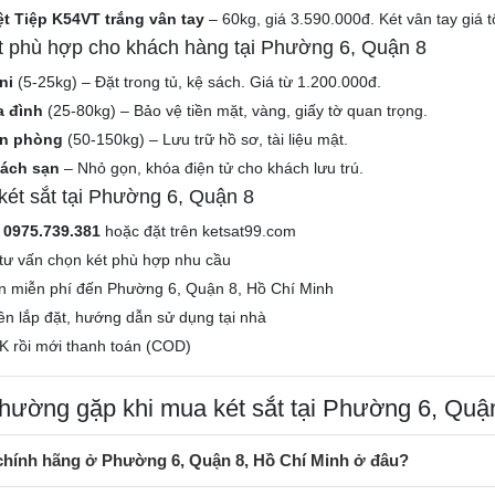
ệt Tiệp K54VT trắng vân tay
– 60kg, giá 3.590.000đ. Két vân tay giá t
ắt phù hợp cho khách hàng tại Phường 6, Quận 8
ni
(5-25kg) – Đặt trong tủ, kệ sách. Giá từ 1.200.000đ.
a đình
(25-80kg) – Bảo vệ tiền mặt, vàng, giấy tờ quan trọng.
ăn phòng
(50-150kg) – Lưu trữ hồ sơ, tài liệu mật.
hách sạn
– Nhỏ gọn, khóa điện tử cho khách lưu trú.
ét sắt tại Phường 6, Quận 8
e
0975.739.381
hoặc đặt trên ketsat99.com
tư vấn chọn két phù hợp nhu cầu
n miễn phí đến Phường 6, Quận 8, Hồ Chí Minh
iên lắp đặt, hướng dẫn sử dụng tại nhà
K rồi mới thanh toán (COD)
thường gặp khi mua két sắt tại Phường 6, Quậ
 chính hãng ở Phường 6, Quận 8, Hồ Chí Minh ở đâu?