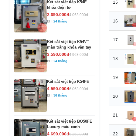
Két sắt việt tiệp K54E
15
khóa điện tử
2.690.000đ
4.063.000đ
16
BH:
24 tháng
17
Két sắt việt tiệp K54VT
màu trắng khóa vân tay
3.590.000đ
4.963.000đ
18
BH:
24 tháng
19
Két sắt việt tiệp K54FE
4.590.000đ
6.063.000đ
BH:
36 tháng
20
21
Két sắt việt tiệp BO50FE
Luxury màu xanh
4.690.000đ
22
6.263.000đ