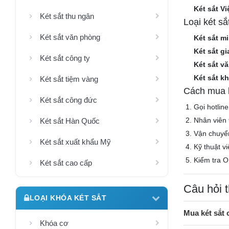
Két sắt Vi
Két sắt thu ngân
Loại két s
Két sắt văn phòng
Két sắt mi
Két sắt gi
Két sắt công ty
Két sắt v
Két sắt k
Két sắt tiệm vàng
Cách mua k
Két sắt công đức
Gọi hotlin
Nhân viên 
Két sắt Hàn Quốc
Vận chuyể
Két sắt xuất khẩu Mỹ
Kỹ thuật v
Kiểm tra O
Két sắt cao cấp
Câu hỏi 
LOẠI KHÓA KÉT SẮT
Mua két sắt
Khóa cơ