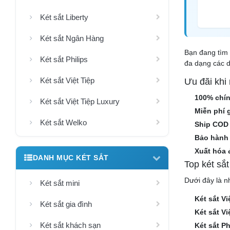
Két sắt Liberty
Két sắt Ngân Hàng
Bạn đang tìm 
Két sắt Philips
đa dạng các d
Két sắt Việt Tiệp
Ưu đãi khi
100% chí
Két sắt Việt Tiệp Luxury
Miễn phí 
Két sắt Welko
Ship COD
Bảo hành 
Xuất hóa 
DANH MỤC KÉT SẮT
Top két sắ
Dưới đây là n
Két sắt mini
Két sắt V
Két sắt gia đình
Két sắt V
Két sắt khách sạn
Két sắt P