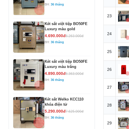
BH:
36 tháng
23
Két sắt việt tiệp BO50FE
Luxury màu gold
24
4.690.000đ
6.263.000đ
BH:
36 tháng
25
Két sắt việt tiệp BO50FE
Luxury màu trắng
26
4.890.000đ
6.363.000đ
BH:
36 tháng
27
Két sắt Welko KCC110
khóa điện tử
28
5.290.000đ
7.625.000đ
BH:
36 tháng
29