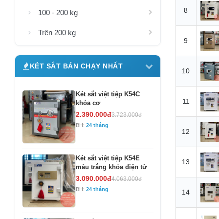
8
100 - 200 kg
Trên 200 kg
9
KÉT SẮT BÁN CHẠY NHẤT
10
Két sắt việt tiệp K54C
11
khóa cơ
2.390.000đ
3.723.000đ
BH:
24 tháng
12
Két sắt việt tiệp K54E
13
màu trắng khóa điện tử
3.090.000đ
4.063.000đ
BH:
24 tháng
14