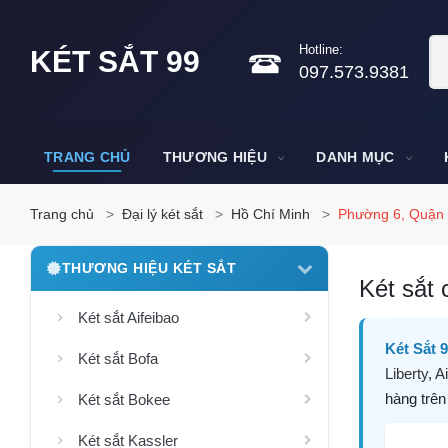
Hotline:
KÉT SẮT 99
097.573.9381
TRANG CHỦ
THƯƠNG HIỆU
DANH MỤC
Trang chủ
Đại lý két sắt
Hồ Chí Minh
Phường 6, Quận 
THƯƠNG HIỆU KÉT SẮT
Két sắt 
Két sắt Aifeibao
Két Sắt 
Két sắt Bofa
Liberty
,
Ai
hàng trên
Két sắt Bokee
Két sắt Kassler