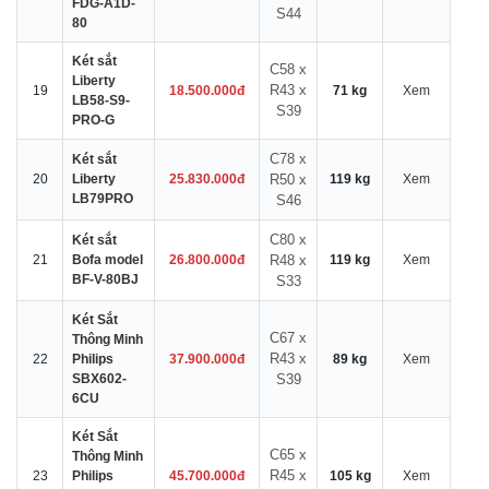
FDG-A1D-
S44
80
Két sắt
C58 x
Liberty
R43 x
19
18.500.000đ
71 kg
Xem
LB58-S9-
S39
PRO-G
C78 x
Két sắt
20
Liberty
25.830.000đ
R50 x
119 kg
Xem
LB79PRO
S46
C80 x
Két sắt
21
Bofa model
26.800.000đ
R48 x
119 kg
Xem
BF-V-80BJ
S33
Két Sắt
C67 x
Thông Minh
R43 x
22
Philips
37.900.000đ
89 kg
Xem
SBX602-
S39
6CU
Két Sắt
C65 x
Thông Minh
R45 x
23
Philips
45.700.000đ
105 kg
Xem