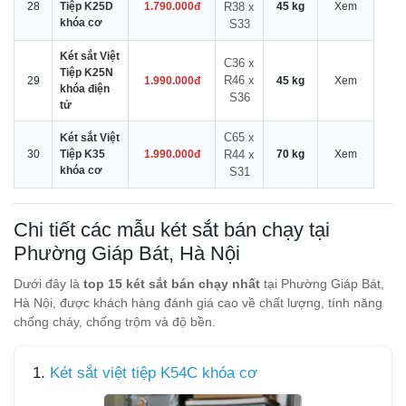
28
Tiệp K25D
1.790.000đ
R38 x
45 kg
Xem
khóa cơ
S33
Két sắt Việt
C36 x
Tiệp K25N
R46 x
29
1.990.000đ
45 kg
Xem
khóa điện
S36
tử
C65 x
Két sắt Việt
30
Tiệp K35
1.990.000đ
R44 x
70 kg
Xem
khóa cơ
S31
Chi tiết các mẫu két sắt bán chạy tại
Phường Giáp Bát, Hà Nội
Dưới đây là
top 15 két sắt bán chạy nhất
tại Phường Giáp Bát,
Hà Nội, được khách hàng đánh giá cao về chất lượng, tính năng
chống cháy, chống trộm và độ bền.
1.
Két sắt việt tiệp K54C khóa cơ