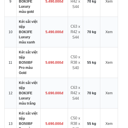
R42 x
9
BO63FE
5.490.000đ
70 kg
Xem
Luxury
S44
màu gold
Két sắt việt
C63 x
tiệp
R42 x
10
BO63FE
5.490.000đ
70 kg
Xem
Luxury
S44
màu xanh
Két sắt việt
C50 x
tiệp
R38 x
11
BO50BF
5.690.000đ
55 kg
Xem
Pro màu
S40
Gold
Két sắt việt
C63 x
tiệp
R42 x
12
BO63FE
5.690.000đ
70 kg
Xem
Luxury
S44
màu trắng
Két sắt việt
C50 x
tiệp
R38 x
13
BO50BF
5.690.000đ
55 kg
Xem