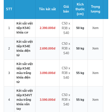
Kích
Giá
Trọng
STT
Tên két sắt
thước
bán
lượng
(cm)
C50 x
Két sắt việt
1
tiệp K54C
2.390.000đ
R38 x
50 kg
Xem
khóa cơ
S40
Két sắt việt
C50 x
tiệp K54E
R38 x
2
2.690.000đ
50 kg
Xem
khóa điện
S40
tử
Két sắt việt
C50 x
tiệp K54E
R38 x
3
màu trắng
3.090.000đ
55 kg
Xem
khóa điện
S40
tử
Két sắt việt
C50 x
tiệp K54VT
R38 x
4
màu trắng
3.590.000đ
55 kg
Xem
khóa vân
S40
tay