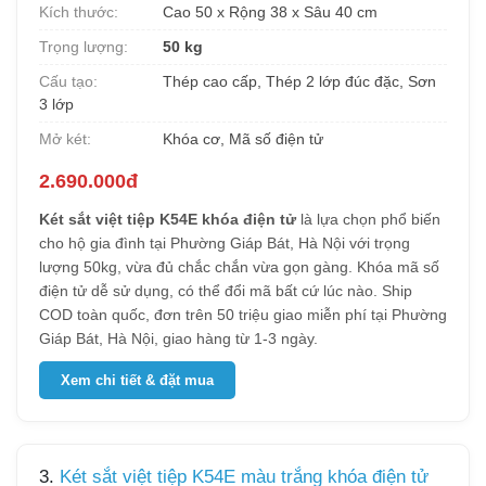
Kích thước:
Cao 50 x Rộng 38 x Sâu 40 cm
Trọng lượng:
50 kg
Cấu tạo:
Thép cao cấp, Thép 2 lớp đúc đặc, Sơn
3 lớp
Mở két:
Khóa cơ, Mã số điện tử
2.690.000đ
Két sắt việt tiệp K54E khóa điện tử
là lựa chọn phổ biến
cho hộ gia đình tại Phường Giáp Bát, Hà Nội với trọng
lượng 50kg, vừa đủ chắc chắn vừa gọn gàng. Khóa mã số
điện tử dễ sử dụng, có thể đổi mã bất cứ lúc nào. Ship
COD toàn quốc, đơn trên 50 triệu giao miễn phí tại Phường
Giáp Bát, Hà Nội, giao hàng từ 1-3 ngày.
Xem chi tiết & đặt mua
3.
Két sắt việt tiệp K54E màu trắng khóa điện tử