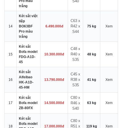
Pro màu
S40
trắng
Két sắt việt
C63 x
tiệp
R42 x
14
BO63BF
6.490.000đ
75 kg
Xem
Pro màu
S44
trắng
Két sắt
C48 x
Bofa model
R40 x
15
10.300.000đ
48 kg
Xem
FDG-A1D-
S35
45
Két sắt
C45 x
Aifeibao
R38 x
16
13.790.000đ
41 kg
Xem
HK-A1D-
S35
45-HM
C80 x
Két sắt
17
Bofa model
14.500.000đ
R46 x
63 kg
Xem
ZB-80FX
S40
Két sắt
C80 x
Bofa model
R51 x
18
17.000.000đ
119 kg
Xem