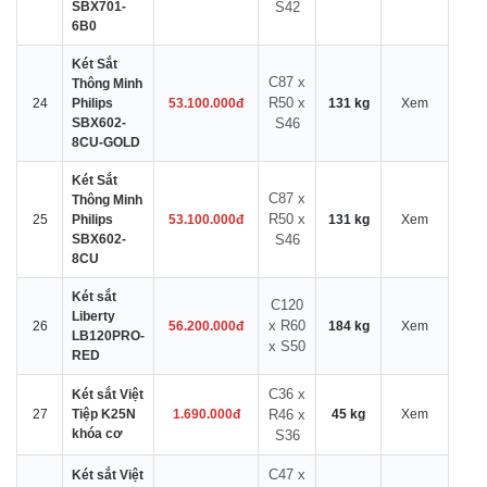
SBX701-
S42
6B0
Két Sắt
C87 x
Thông Minh
R50 x
24
Philips
53.100.000đ
131 kg
Xem
SBX602-
S46
8CU-GOLD
Két Sắt
C87 x
Thông Minh
R50 x
25
Philips
53.100.000đ
131 kg
Xem
SBX602-
S46
8CU
Két sắt
C120
Liberty
x R60
26
56.200.000đ
184 kg
Xem
LB120PRO-
x S50
RED
C36 x
Két sắt Việt
27
Tiệp K25N
1.690.000đ
R46 x
45 kg
Xem
khóa cơ
S36
C47 x
Két sắt Việt