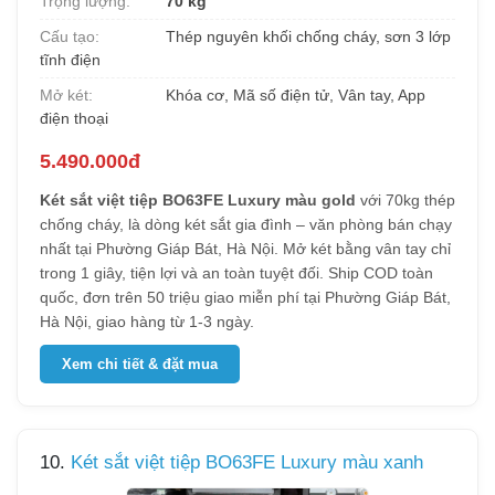
Trọng lượng:
70 kg
Cấu tạo:
Thép nguyên khối chống cháy, sơn 3 lớp
tĩnh điện
Mở két:
Khóa cơ, Mã số điện tử, Vân tay, App
điện thoại
5.490.000đ
Két sắt việt tiệp BO63FE Luxury màu gold
với 70kg thép
chống cháy, là dòng két sắt gia đình – văn phòng bán chạy
nhất tại Phường Giáp Bát, Hà Nội. Mở két bằng vân tay chỉ
trong 1 giây, tiện lợi và an toàn tuyệt đối. Ship COD toàn
quốc, đơn trên 50 triệu giao miễn phí tại Phường Giáp Bát,
Hà Nội, giao hàng từ 1-3 ngày.
Xem chi tiết & đặt mua
10.
Két sắt việt tiệp BO63FE Luxury màu xanh