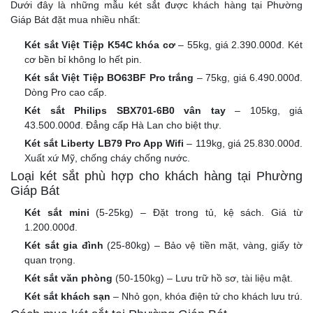
Dưới đây là những mẫu két sắt được khách hàng tại Phường
Giáp Bát đặt mua nhiều nhất:
Két sắt Việt Tiệp K54C khóa cơ
– 55kg, giá 2.390.000đ. Két
cơ bền bỉ không lo hết pin.
Két sắt Việt Tiệp BO63BF Pro trắng
– 75kg, giá 6.490.000đ.
Dòng Pro cao cấp.
Két sắt Philips SBX701-6B0 vân tay
– 105kg, giá
43.500.000đ. Đẳng cấp Hà Lan cho biệt thự.
Két sắt Liberty LB79 Pro App Wifi
– 119kg, giá 25.830.000đ.
Xuất xứ Mỹ, chống cháy chống nước.
Loại két sắt phù hợp cho khách hàng tại Phường
Giáp Bát
Két sắt mini
(5-25kg) – Đặt trong tủ, kệ sách. Giá từ
1.200.000đ.
Két sắt gia đình
(25-80kg) – Bảo vệ tiền mặt, vàng, giấy tờ
quan trọng.
Két sắt văn phòng
(50-150kg) – Lưu trữ hồ sơ, tài liệu mật.
Két sắt khách sạn
– Nhỏ gọn, khóa điện tử cho khách lưu trú.