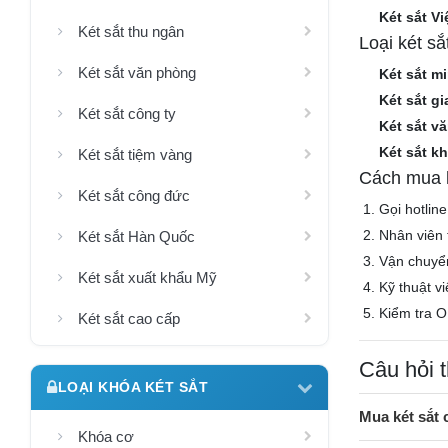
Két sắt Vi
Két sắt thu ngân
Loại két s
Két sắt văn phòng
Két sắt mi
Két sắt gi
Két sắt công ty
Két sắt v
Két sắt k
Két sắt tiệm vàng
Cách mua k
Két sắt công đức
Gọi hotlin
Nhân viên 
Két sắt Hàn Quốc
Vận chuyể
Két sắt xuất khẩu Mỹ
Kỹ thuật v
Kiểm tra O
Két sắt cao cấp
Câu hỏi 
LOẠI KHÓA KÉT SẮT
Mua két sắt
Khóa cơ