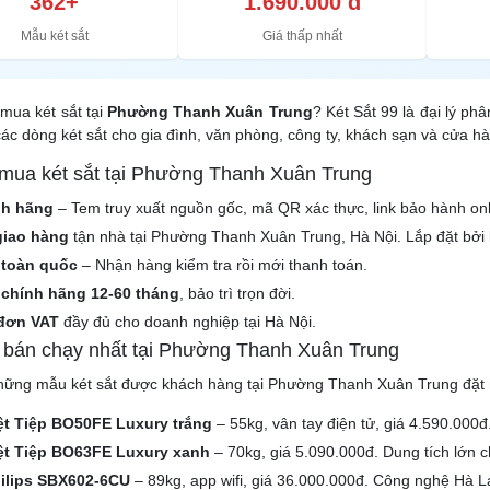
362+
1.690.000 đ
Mẫu két sắt
Giá thấp nhất
mua két sắt tại
Phường Thanh Xuân Trung
? Két Sắt 99 là đại lý ph
ác dòng két sắt cho gia đình, văn phòng, công ty, khách sạn và cửa 
 mua két sắt tại Phường Thanh Xuân Trung
nh hãng
– Tem truy xuất nguồn gốc, mã QR xác thực, link bảo hành onl
giao hàng
tận nhà tại Phường Thanh Xuân Trung, Hà Nội. Lắp đặt bởi 
 toàn quốc
– Nhận hàng kiểm tra rồi mới thanh toán.
chính hãng 12-60 tháng
, bảo trì trọn đời.
đơn VAT
đầy đủ cho doanh nghiệp tại Hà Nội.
t bán chạy nhất tại Phường Thanh Xuân Trung
hững mẫu két sắt được khách hàng tại Phường Thanh Xuân Trung đặt 
iệt Tiệp BO50FE Luxury trắng
– 55kg, vân tay điện tử, giá 4.590.000đ
iệt Tiệp BO63FE Luxury xanh
– 70kg, giá 5.090.000đ. Dung tích lớn c
hilips SBX602-6CU
– 89kg, app wifi, giá 36.000.000đ. Công nghệ Hà 