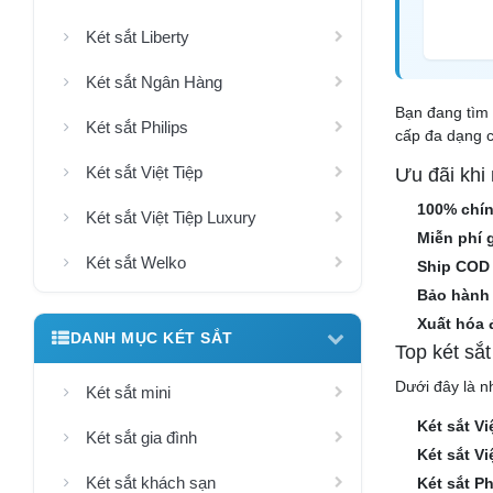
Két sắt Liberty
Két sắt Ngân Hàng
Bạn đang tìm 
Két sắt Philips
cấp đa dạng c
Két sắt Việt Tiệp
Ưu đãi khi
100% chí
Két sắt Việt Tiệp Luxury
Miễn phí 
Két sắt Welko
Ship COD
Bảo hành 
Xuất hóa 
DANH MỤC KÉT SẮT
Top két sắ
Dưới đây là n
Két sắt mini
Két sắt V
Két sắt gia đình
Két sắt V
Két sắt khách sạn
Két sắt P