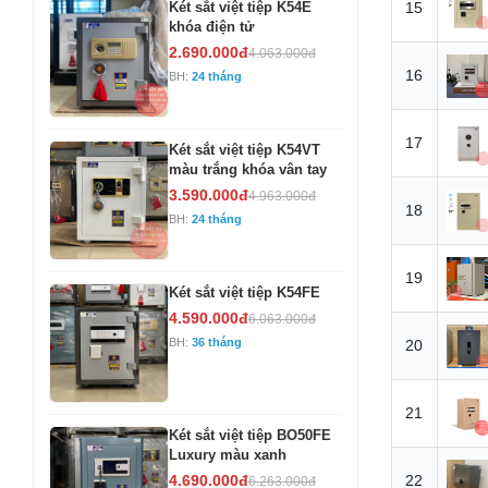
Két sắt việt tiệp K54E
15
khóa điện tử
2.690.000đ
4.063.000đ
16
BH:
24 tháng
17
Két sắt việt tiệp K54VT
màu trắng khóa vân tay
3.590.000đ
4.963.000đ
18
BH:
24 tháng
19
Két sắt việt tiệp K54FE
4.590.000đ
6.063.000đ
BH:
36 tháng
20
21
Két sắt việt tiệp BO50FE
Luxury màu xanh
4.690.000đ
22
6.263.000đ