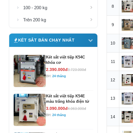
8
100 - 200 kg
Trên 200 kg
9
KÉT SẮT BÁN CHẠY NHẤT
10
Két sắt việt tiệp K54C
11
khóa cơ
2.390.000đ
3.723.000đ
BH:
24 tháng
12
Két sắt việt tiệp K54E
13
màu trắng khóa điện tử
3.090.000đ
4.063.000đ
BH:
24 tháng
14