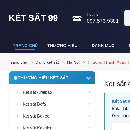
Hotline:
KÉT SẮT 99
097.573.9381
TRANG CHỦ
THƯƠNG HIỆU
DANH MỤC
Trang chủ
Đại lý két sắt
Hà Nội
Phường Thanh Xuân Tr
THƯƠNG HIỆU KÉT SẮT
Két sắt 
Két sắt Aifeibao
Két Sắt 
Két sắt Bofa
Bofa
,
Libe
Đơn hàng 
Két sắt Bokee
Két sắt Kassler