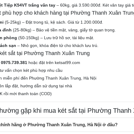
ệt Tiệp K54VT trắng vân tay
– 60kg, giá 3.590.000đ. Két vân tay giá t
ắt phù hợp cho khách hàng tại Phường Thanh Xuân Trun
ni
(5-25kg) – Đặt trong tủ, kệ sách. Giá từ 1.200.000đ.
a đình
(25-80kg) – Bảo vệ tiền mặt, vàng, giấy tờ quan trọng.
ăn phòng
(50-150kg) – Lưu trữ hồ sơ, tài liệu mật.
hách sạn
– Nhỏ gọn, khóa điện tử cho khách lưu trú.
ét sắt tại Phường Thanh Xuân Trung
e
0975.739.381
hoặc đặt trên ketsat99.com
tư vấn chọn két phù hợp nhu cầu
n miễn phí đến Phường Thanh Xuân Trung, Hà Nội
iên lắp đặt, hướng dẫn sử dụng tại nhà
K rồi mới thanh toán (COD)
thường gặp khi mua két sắt tại Phường Thanh
 chính hãng ở Phường Thanh Xuân Trung, Hà Nội ở đâu?