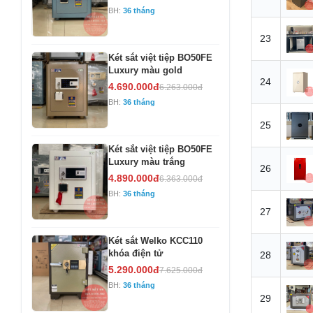
BH:
36 tháng
23
Két sắt việt tiệp BO50FE
Luxury màu gold
24
4.690.000đ
6.263.000đ
BH:
36 tháng
25
Két sắt việt tiệp BO50FE
Luxury màu trắng
26
4.890.000đ
6.363.000đ
BH:
36 tháng
27
Két sắt Welko KCC110
khóa điện tử
28
5.290.000đ
7.625.000đ
BH:
36 tháng
29