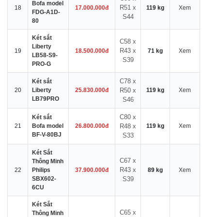
Bofa model
R51 x
18
17.000.000đ
119 kg
Xem
FDG-A1D-
S44
80
Két sắt
C58 x
Liberty
R43 x
19
18.500.000đ
71 kg
Xem
LB58-S9-
S39
PRO-G
C78 x
Két sắt
20
Liberty
25.830.000đ
R50 x
119 kg
Xem
LB79PRO
S46
C80 x
Két sắt
21
Bofa model
26.800.000đ
R48 x
119 kg
Xem
BF-V-80BJ
S33
Két Sắt
C67 x
Thông Minh
R43 x
22
Philips
37.900.000đ
89 kg
Xem
SBX602-
S39
6CU
Két Sắt
C65 x
Thông Minh