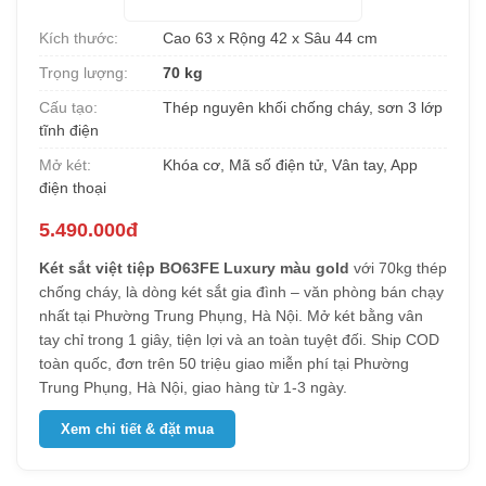
Kích thước:
Cao 63 x Rộng 42 x Sâu 44 cm
Trọng lượng:
70 kg
Cấu tạo:
Thép nguyên khối chống cháy, sơn 3 lớp
tĩnh điện
Mở két:
Khóa cơ, Mã số điện tử, Vân tay, App
điện thoại
5.490.000đ
Két sắt việt tiệp BO63FE Luxury màu gold
với 70kg thép
chống cháy, là dòng két sắt gia đình – văn phòng bán chạy
nhất tại Phường Trung Phụng, Hà Nội. Mở két bằng vân
tay chỉ trong 1 giây, tiện lợi và an toàn tuyệt đối. Ship COD
toàn quốc, đơn trên 50 triệu giao miễn phí tại Phường
Trung Phụng, Hà Nội, giao hàng từ 1-3 ngày.
Xem chi tiết & đặt mua