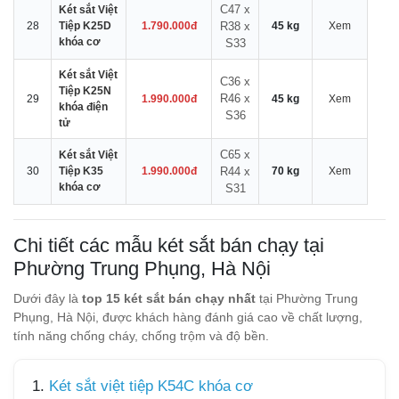
C47 x
Két sắt Việt
28
Tiệp K25D
1.790.000đ
R38 x
45 kg
Xem
khóa cơ
S33
Két sắt Việt
C36 x
Tiệp K25N
R46 x
29
1.990.000đ
45 kg
Xem
khóa điện
S36
tử
C65 x
Két sắt Việt
30
Tiệp K35
1.990.000đ
R44 x
70 kg
Xem
khóa cơ
S31
Chi tiết các mẫu két sắt bán chạy tại
Phường Trung Phụng, Hà Nội
Dưới đây là
top 15 két sắt bán chạy nhất
tại Phường Trung
Phụng, Hà Nội, được khách hàng đánh giá cao về chất lượng,
tính năng chống cháy, chống trộm và độ bền.
1.
Két sắt việt tiệp K54C khóa cơ