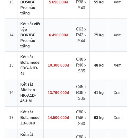
R38 x
13
BO50BF
5.690.000đ
55 kg
Xem
Pro màu
S40
trắng
Két sắt việt
C63 x
tiệp
R42 x
14
BO63BF
6.490.000đ
75 kg
Xem
Pro màu
S44
trắng
Két sắt
C48 x
Bofa model
R40 x
15
10.300.000đ
48 kg
Xem
FDG-A1D-
S35
45
Két sắt
C45 x
Aifeibao
R38 x
16
13.790.000đ
41 kg
Xem
HK-A1D-
S35
45-HM
C80 x
Két sắt
17
Bofa model
14.500.000đ
R46 x
63 kg
Xem
ZB-80FX
S40
Két sắt
C80 x