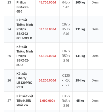
R45 x
23
Philips
45.700.000đ
105 kg
Xem
SBX701-
S42
6B0
Két Sắt
C87 x
Thông Minh
R50 x
24
Philips
53.100.000đ
131 kg
Xem
SBX602-
S46
8CU-GOLD
Két Sắt
C87 x
Thông Minh
R50 x
25
Philips
53.100.000đ
131 kg
Xem
SBX602-
S46
8CU
Két sắt
C120
Liberty
x R60
26
56.200.000đ
184 kg
Xem
LB120PRO-
x S50
RED
C36 x
Két sắt Việt
27
Tiệp K25N
1.690.000đ
R46 x
45 kg
Xem
khóa cơ
S36