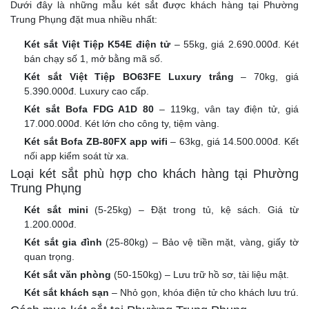
Dưới đây là những mẫu két sắt được khách hàng tại Phường
Trung Phụng đặt mua nhiều nhất:
Két sắt Việt Tiệp K54E điện tử
– 55kg, giá 2.690.000đ. Két
bán chạy số 1, mở bằng mã số.
Két sắt Việt Tiệp BO63FE Luxury trắng
– 70kg, giá
5.390.000đ. Luxury cao cấp.
Két sắt Bofa FDG A1D 80
– 119kg, vân tay điện tử, giá
17.000.000đ. Két lớn cho công ty, tiệm vàng.
Két sắt Bofa ZB-80FX app wifi
– 63kg, giá 14.500.000đ. Kết
nối app kiểm soát từ xa.
Loại két sắt phù hợp cho khách hàng tại Phường
Trung Phụng
Két sắt mini
(5-25kg) – Đặt trong tủ, kệ sách. Giá từ
1.200.000đ.
Két sắt gia đình
(25-80kg) – Bảo vệ tiền mặt, vàng, giấy tờ
quan trọng.
Két sắt văn phòng
(50-150kg) – Lưu trữ hồ sơ, tài liệu mật.
Két sắt khách sạn
– Nhỏ gọn, khóa điện tử cho khách lưu trú.