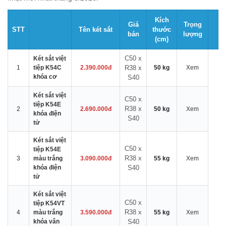
Kích
Giá
Trọng
STT
Tên két sắt
thước
bán
lượng
(cm)
C50 x
Két sắt việt
1
tiệp K54C
2.390.000đ
R38 x
50 kg
Xem
khóa cơ
S40
Két sắt việt
C50 x
tiệp K54E
R38 x
2
2.690.000đ
50 kg
Xem
khóa điện
S40
tử
Két sắt việt
C50 x
tiệp K54E
R38 x
3
màu trắng
3.090.000đ
55 kg
Xem
khóa điện
S40
tử
Két sắt việt
C50 x
tiệp K54VT
R38 x
4
màu trắng
3.590.000đ
55 kg
Xem
khóa vân
S40