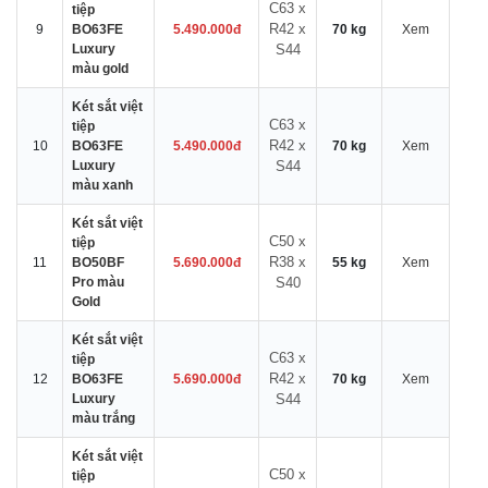
C63 x
tiệp
R42 x
9
BO63FE
5.490.000đ
70 kg
Xem
Luxury
S44
màu gold
Két sắt việt
C63 x
tiệp
R42 x
10
BO63FE
5.490.000đ
70 kg
Xem
Luxury
S44
màu xanh
Két sắt việt
C50 x
tiệp
R38 x
11
BO50BF
5.690.000đ
55 kg
Xem
Pro màu
S40
Gold
Két sắt việt
C63 x
tiệp
R42 x
12
BO63FE
5.690.000đ
70 kg
Xem
Luxury
S44
màu trắng
Két sắt việt
C50 x
tiệp