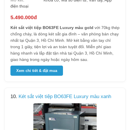
Mở két:
Khóa cơ, Mã số điện tử, Vân tay, App
điện thoại
5.490.000đ
Két sắt việt tiệp BO63FE Luxury màu gold
với 70kg thép
chống cháy, là dòng két sắt gia đình – văn phòng bán chạy
nhất tại Quận 3, Hồ Chí Minh. Mở két bằng vân tay chỉ
trong 1 giây, tiện lợi và an toàn tuyệt đối. Miễn phí giao
hàng nhanh và lắp đặt tận nhà tại Quận 3, Hồ Chí Minh,
giao hàng trong ngày hoặc ngày hôm sau.
Xem chi tiết & đặt mua
10.
Két sắt việt tiệp BO63FE Luxury màu xanh