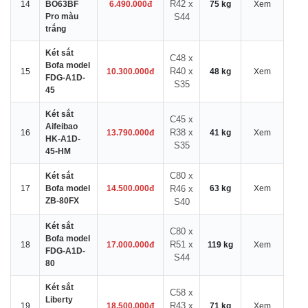
R42 x
14
BO63BF
6.490.000đ
75 kg
Xem
Pro màu
S44
trắng
Két sắt
C48 x
Bofa model
R40 x
15
10.300.000đ
48 kg
Xem
FDG-A1D-
S35
45
Két sắt
C45 x
Aifeibao
R38 x
16
13.790.000đ
41 kg
Xem
HK-A1D-
S35
45-HM
C80 x
Két sắt
17
Bofa model
14.500.000đ
R46 x
63 kg
Xem
ZB-80FX
S40
Két sắt
C80 x
Bofa model
R51 x
18
17.000.000đ
119 kg
Xem
FDG-A1D-
S44
80
Két sắt
C58 x
Liberty
R43 x
19
18.500.000đ
71 kg
Xem