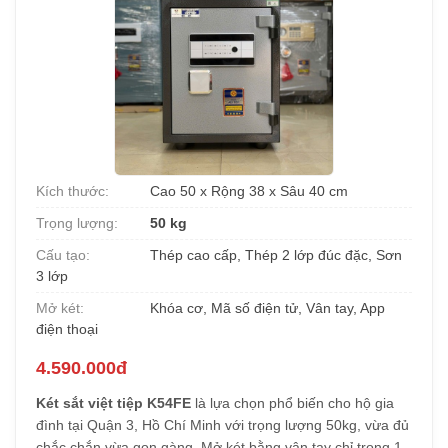
Kích thước:
Cao 50 x Rộng 38 x Sâu 40 cm
Trọng lượng:
50 kg
Cấu tạo:
Thép cao cấp, Thép 2 lớp đúc đặc, Sơn
3 lớp
Mở két:
Khóa cơ, Mã số điện tử, Vân tay, App
điện thoại
4.590.000đ
Két sắt việt tiệp K54FE
là lựa chọn phổ biến cho hộ gia
đình tại Quận 3, Hồ Chí Minh với trọng lượng 50kg, vừa đủ
chắc chắn vừa gọn gàng. Mở két bằng vân tay chỉ trong 1