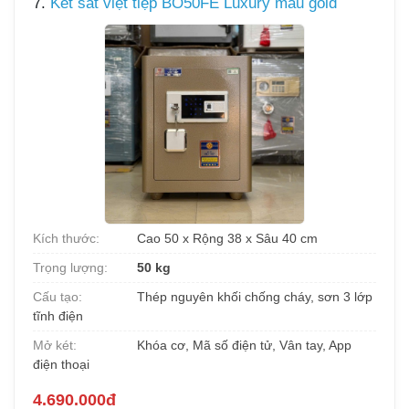
7.
Két sắt việt tiệp BO50FE Luxury màu gold
Kích thước:
Cao 50 x Rộng 38 x Sâu 40 cm
Trọng lượng:
50 kg
Cấu tạo:
Thép nguyên khối chống cháy, sơn 3 lớp
tĩnh điện
Mở két:
Khóa cơ, Mã số điện tử, Vân tay, App
điện thoại
4.690.000đ