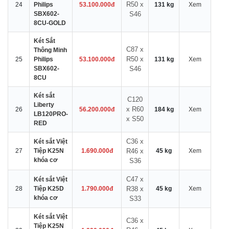
R50 x
24
Philips
53.100.000đ
131 kg
Xem
SBX602-
S46
8CU-GOLD
Két Sắt
C87 x
Thông Minh
R50 x
25
Philips
53.100.000đ
131 kg
Xem
SBX602-
S46
8CU
Két sắt
C120
Liberty
x R60
26
56.200.000đ
184 kg
Xem
LB120PRO-
x S50
RED
C36 x
Két sắt Việt
27
Tiệp K25N
1.690.000đ
R46 x
45 kg
Xem
khóa cơ
S36
C47 x
Két sắt Việt
28
Tiệp K25D
1.790.000đ
R38 x
45 kg
Xem
khóa cơ
S33
Két sắt Việt
C36 x
Tiệp K25N