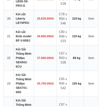
LB58-S9-
S39
PRO-G
C78 x
Két sắt
20
Liberty
25.830.000đ
R50 x
119 kg
Xem
LB79PRO
S46
C80 x
Két sắt
21
Bofa model
26.800.000đ
R48 x
119 kg
Xem
BF-V-80BJ
S33
Két Sắt
C67 x
Thông Minh
R43 x
22
Philips
37.900.000đ
89 kg
Xem
SBX602-
S39
6CU
Két Sắt
C65 x
Thông Minh
R45 x
23
Philips
45.700.000đ
105 kg
Xem
SBX701-
S42
6B0
Két Sắt
C87 x
Thông Minh