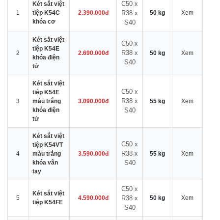
C50 x
Két sắt việt
1
tiệp K54C
2.390.000đ
R38 x
50 kg
Xem
khóa cơ
S40
Két sắt việt
C50 x
tiệp K54E
R38 x
2
2.690.000đ
50 kg
Xem
khóa điện
S40
tử
Két sắt việt
C50 x
tiệp K54E
R38 x
3
màu trắng
3.090.000đ
55 kg
Xem
khóa điện
S40
tử
Két sắt việt
C50 x
tiệp K54VT
R38 x
4
màu trắng
3.590.000đ
55 kg
Xem
khóa vân
S40
tay
C50 x
Két sắt việt
5
4.590.000đ
R38 x
50 kg
Xem
tiệp K54FE
S40