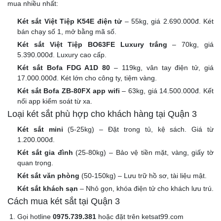
mua nhiều nhất:
Két sắt Việt Tiệp K54E điện tử
– 55kg, giá 2.690.000đ. Két
bán chạy số 1, mở bằng mã số.
Két sắt Việt Tiệp BO63FE Luxury trắng
– 70kg, giá
5.390.000đ. Luxury cao cấp.
Két sắt Bofa FDG A1D 80
– 119kg, vân tay điện tử, giá
17.000.000đ. Két lớn cho công ty, tiệm vàng.
Két sắt Bofa ZB-80FX app wifi
– 63kg, giá 14.500.000đ. Kết
nối app kiểm soát từ xa.
Loại két sắt phù hợp cho khách hàng tại Quận 3
Két sắt mini
(5-25kg) – Đặt trong tủ, kệ sách. Giá từ
1.200.000đ.
Két sắt gia đình
(25-80kg) – Bảo vệ tiền mặt, vàng, giấy tờ
quan trọng.
Két sắt văn phòng
(50-150kg) – Lưu trữ hồ sơ, tài liệu mật.
Két sắt khách sạn
– Nhỏ gọn, khóa điện tử cho khách lưu trú.
Cách mua két sắt tại Quận 3
Gọi hotline
0975.739.381
hoặc đặt trên ketsat99.com