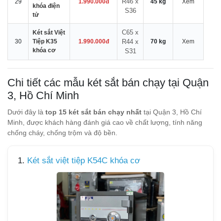
R46 x
29
1.990.000đ
45 kg
Xem
khóa điện
S36
tử
C65 x
Két sắt Việt
30
Tiệp K35
1.990.000đ
R44 x
70 kg
Xem
khóa cơ
S31
Chi tiết các mẫu két sắt bán chạy tại Quận
3, Hồ Chí Minh
Dưới đây là
top 15 két sắt bán chạy nhất
tại Quận 3, Hồ Chí
Minh, được khách hàng đánh giá cao về chất lượng, tính năng
chống cháy, chống trộm và độ bền.
1.
Két sắt việt tiệp K54C khóa cơ