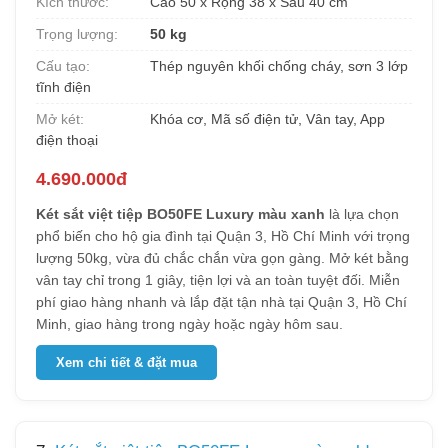
Kích thước:
Cao 50 x Rộng 38 x Sâu 40 cm
Trọng lượng:
50 kg
Cấu tạo:
Thép nguyên khối chống cháy, sơn 3 lớp
tĩnh điện
Mở két:
Khóa cơ, Mã số điện tử, Vân tay, App
điện thoại
4.690.000đ
Két sắt việt tiệp BO50FE Luxury màu xanh
là lựa chọn
phổ biến cho hộ gia đình tại Quận 3, Hồ Chí Minh với trọng
lượng 50kg, vừa đủ chắc chắn vừa gọn gàng. Mở két bằng
vân tay chỉ trong 1 giây, tiện lợi và an toàn tuyệt đối. Miễn
phí giao hàng nhanh và lắp đặt tận nhà tại Quận 3, Hồ Chí
Minh, giao hàng trong ngày hoặc ngày hôm sau.
Xem chi tiết & đặt mua