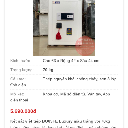
Kích thước:
Cao 63 x Rộng 42 x Sâu 44 cm
Trọng lượng:
70 kg
Cấu tạo:
Thép nguyên khối chống cháy, sơn 3 lớp
tĩnh điện
Mở két:
Khóa cơ, Mã số điện tử, Vân tay, App
điện thoại
5.690.000đ
Két sắt việt tiệp BO63FE Luxury màu trắng
với 70kg
thép chống cháy, là dòng két sắt gia đình – văn phòng bán