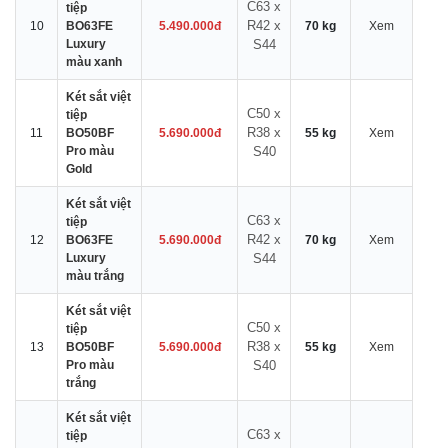
C63 x
tiệp
R42 x
10
BO63FE
5.490.000đ
70 kg
Xem
Luxury
S44
màu xanh
Két sắt việt
C50 x
tiệp
R38 x
11
BO50BF
5.690.000đ
55 kg
Xem
Pro màu
S40
Gold
Két sắt việt
C63 x
tiệp
R42 x
12
BO63FE
5.690.000đ
70 kg
Xem
Luxury
S44
màu trắng
Két sắt việt
C50 x
tiệp
R38 x
13
BO50BF
5.690.000đ
55 kg
Xem
Pro màu
S40
trắng
Két sắt việt
C63 x
tiệp