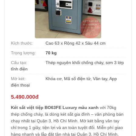
Kích thước:
Cao 63 x Rộng 42 x Sâu 44 cm
Trọng lượng:
70 kg
Cấu tạo:
Thép nguyên khối chống cháy, sơn 3 lớp
tĩnh điện
Mở két:
Khóa cơ, Mã số điện tử, Vân tay, App
điện thoại
5.490.000đ
Két sắt việt tiệp BO63FE Luxury màu xanh
với 70kg
thép chống cháy, là dòng két sắt gia đình – văn phòng bán
chạy nhất tại Quận 3, Hồ Chí Minh. Mở két bằng vân tay
chỉ trong 1 giây, tiện lợi và an toàn tuyệt đối. Miễn phí giao
hàng nhanh và lắp đặt tận nhà tại Quận 3, Hồ Chí Minh,